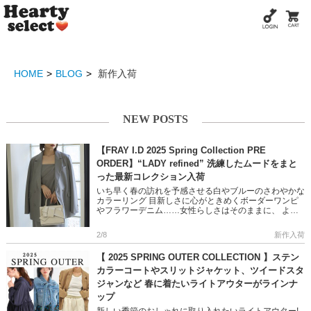
HOME
BLOG
新作入荷
NEW POSTS
【FRAY I.D 2025 Spring Collection PRE
ORDER】“LADY refined” 洗練したムードをまと
った最新コレクション入荷
いち早く春の訪れを予感させる白やブルーのさわやかな
カラーリング 目新しさに心がときめくボーダーワンピ
やフラワーデニム……女性らしさはそのままに、 より
軽やかに、洗練したムードをまとった最新コレクション
が到着。人気のリボン […]
2/8
新作入荷
【 2025 SPRING OUTER COLLECTION 】ステン
カラーコートやスリットジャケット、ツイードスタ
ジャンなど 春に着たいライトアウターがラインナ
ップ