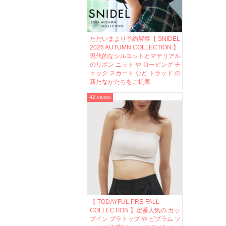
ただいまより予約解禁【 SNIDEL
2026 AUTUMN COLLECTION 】
現代的なシルエットとマテリアル
のリボン ニット や ロービング チ
ェック スカート など トラッド の
新たなかたちをご提案
42 views
【 TODAYFUL PRE-FALL
COLLECTION 】定番人気の カッ
プイン ブラトップ や ビブラム ソ