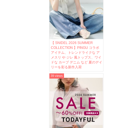
【 SNIDEL 2026 SUMMER
COLLECTION 】PINGU コラボ
アイテム、トレンドライクな ア
メスリ や ジレ 風トップス、ワイ
ドな カーブ デニム など 夏のデイ
リーを彩る新作入荷
39 views