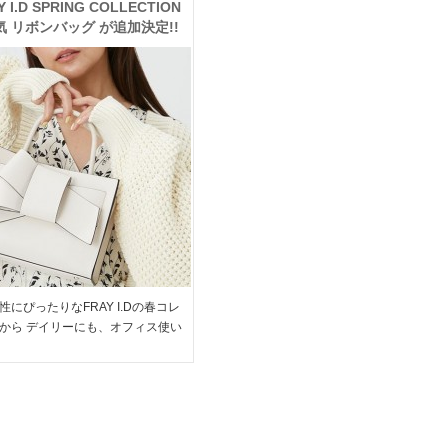
Y I.D SPRING COLLECTION
 リボンバッグ が追加決定!!
ワンピやナロースカートなど
ードな新作も多数入荷
性にぴったりなFRAY I.Dの春コレ
から デイリーにも、オフィス使い
ゃう新作が多数入荷しました♪ 定番
完売のリボンバッグもなんと追加決
チェックして下さいね ＞＞FRAY I.D