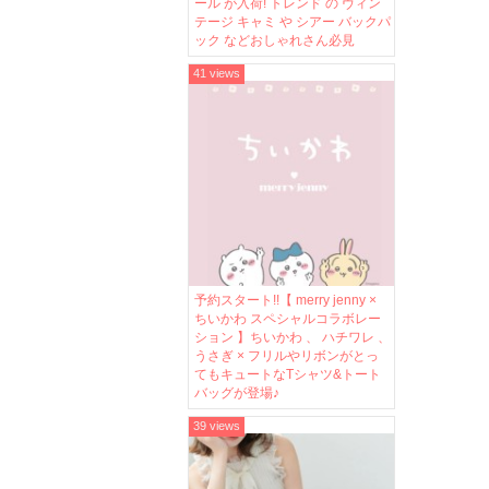
ール が入荷! トレンド の ヴィン
テージ キャミ や シアー バックパ
ック などおしゃれさん必見
41 views
予約スタート!!【 merry jenny ×
ちいかわ スペシャルコラボレー
ション 】ちいかわ 、 ハチワレ 、
うさぎ × フリルやリボンがとっ
てもキュートなTシャツ&トート
バッグが登場♪
39 views