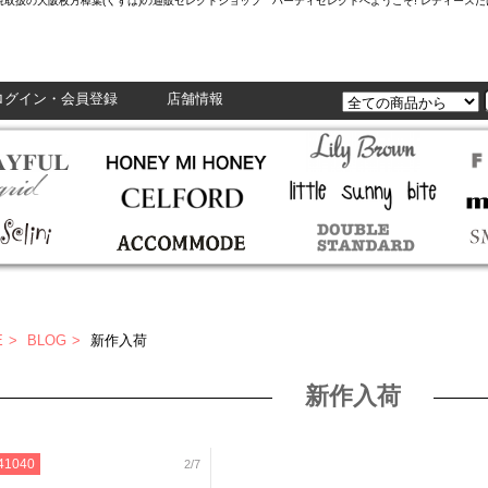
L,Enasolunaなど正規取扱の大阪枚方樟葉(くずは)の通販セレクトショップ ハーティセレクトへようこそ! レ
ログイン・会員登録
店舗情報
E
BLOG
新作入荷
新作入荷
41040
2/7