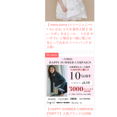
【 merry jenny (メリージェニー)
× ちいかわ コラボ 新作入荷 】淡
い リボン をまとった、 うさぎ や
ハチワレ と毎日を一緒に過ごせ
るとっておきの トートバッグ が
入荷♪
36 views
【 HAPPY SUMMER CAMPAIGN
START !! 】人気ブランドの26秋