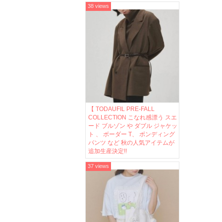
38 views
【 TODAUFIL PRE-FALL
COLLECTION こなれ感漂う スエ
ード ブルゾン や ダブル ジャケッ
ト 、 ボーダー T、 ボンディング
パンツ など 秋の人気アイテムが
追加生産決定!!
37 views