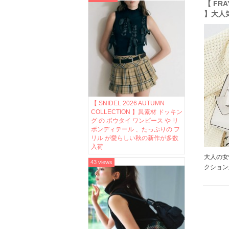
【 FRA
】大人気
サテン
大人モ
【 SNIDEL 2026 AUTUMN
COLLECTION 】異素材 ドッキン
グ の ボウタイ ワンピース や リ
ボンディテール 、たっぷりの フ
リル が愛らしい秋の新作が多数
入荷
大人の女
43 views
クション
もできち
人気で即
定! 是非
[…]