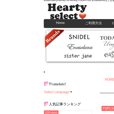
snidel,deicy,Honey mi Honey,TODAYFU
Home
ご利用方法
HOM
Translate!
Select Language
▼
人気記事ランキング
FWFC2
109 views