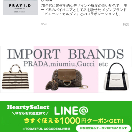
70年代に幾何学的なデザインや鮮度の高い配色で、 モ
ード界のパイオニアとして名を馳せた メゾンブランド
「ピエール・カルダン」とのコラボレーションも、 今
回で4回目となるAutumnコレクションが到着。 ＞＞
FRAY I. […]
9/26
特集