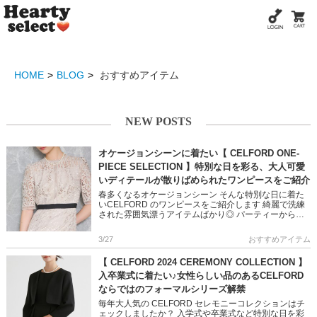
HOME
BLOG
おすすめアイテム
NEW POSTS
オケージョンシーンに着たい【 CELFORD ONE-
PIECE SELECTION 】特別な日を彩る、大人可愛
いディテールが散りばめられたワンピースをご紹介
春多くなるオケージョンシーン そんな特別な日に着た
いCELFORD のワンピースをご紹介します 綺麗で洗練
された雰囲気漂うアイテムばかり◎ パーティーから冠
婚葬祭まで、シーンに合わせてお選びいただけます ぜ
ひご覧ください […]
3/27
おすすめアイテム
【 CELFORD 2024 CEREMONY COLLECTION 】
入卒業式に着たい♪女性らしい品のあるCELFORD
ならではのフォーマルシリーズ解禁
毎年大人気の CELFORD セレモニーコレクションはチ
ェックしましたか？ 入学式や卒業式など特別な日を彩