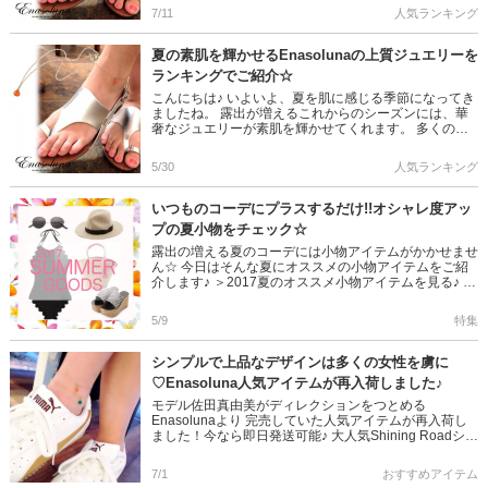
ュエリーブ […]
7/11
人気ランキング
夏の素肌を輝かせるEnasolunaの上質ジュエリーを
ランキングでご紹介☆
こんにちは♪ いよいよ、夏を肌に感じる季節になってき
ましたね。 露出が増えるこれからのシーズンには、華
奢なジュエリーが素肌を輝かせてくれます。 多くの芸
能人が愛用し、大人の女性から絶大な人気を誇るエナソ
ルーナのジュエリー […]
5/30
人気ランキング
いつものコーデにプラスするだけ!!オシャレ度アッ
プの夏小物をチェック☆
露出の増える夏のコーデには小物アイテムがかかせませ
ん☆ 今日はそんな夏にオススメの小物アイテムをご紹
介します♪ ＞2017夏のオススメ小物アイテムを見る♪ 天
然石が夏の足元を魅力的に演出♪これからの季節にオス
スメのジュエ […]
5/9
特集
シンプルで上品なデザインは多くの女性を虜に
♡Enasoluna人気アイテムが再入荷しました♪
モデル佐田真由美がディレクションをつとめる
Enasolunaより 完売していた人気アイテムが再入荷し
ました！今なら即日発送可能♪ 大人気Shining Roadシリ
ーズ☆揺れるピアスで視線をGET！ Shining ro […]
7/1
おすすめアイテム