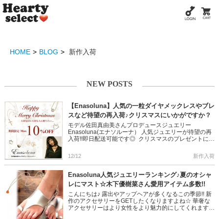
HOME
BLOG
新作入荷
NEW POSTS
【Enasoluna】人気の一粒ダイヤメックレスやブレ
スなど待望の再入荷♪クリスマスにいかがですか？
モデル佐田真由美さんプロデュースジュエリー
Enasoluna(エナソルーナ） 人気ジュエリーが待望の再
入荷!!即日配送可能です◎ クリスマスのプレゼントにも
喜ばれること間違い無しのアイテムばかり。。。 残り
わずかの人気 […]
12/12
新作入荷
Enasoluna人気ジュエリーランキング♪夏のオシャ
レにマスト☆木下優樹菜さん愛用アイテム多数!!
こんにちは♪ 露出やアップヘアが多くなるこの季節!! 新
作のアクセサリーをGETしたくなりますよね☆ 華奢な
アクセサリーはより女性をより魅力的にしてくれます♪
本日はモデル佐田真由美がディレクションを努める ジ