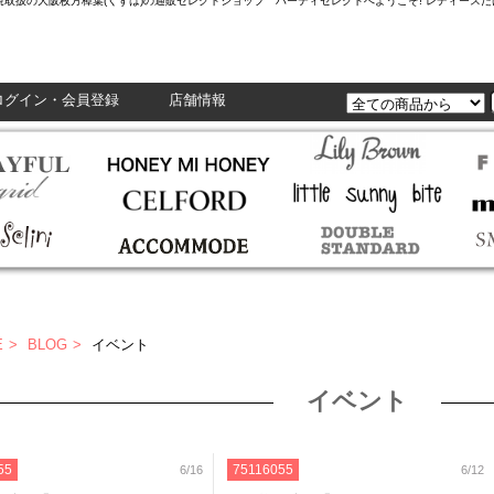
L,Enasolunaなど正規取扱の大阪枚方樟葉(くずは)の通販セレクトショップ ハーティセレクトへようこそ! レ
ログイン・会員登録
店舗情報
E
BLOG
イベント
イベント
55
75116055
6/16
6/12