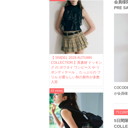
会員様限定
PRE 
ンピー
新作がM
【 SNIDEL 2026 AUTUMN
COLLECTION 】異素材 ドッキン
グ の ボウタイ ワンピース や リ
ボンディテール 、たっぷりの フ
リル が愛らしい秋の新作が多数
入荷
COCODE
43 views
が会員様限
クカラー
年らしい
ど 今す
751160
5日間限
COLLE