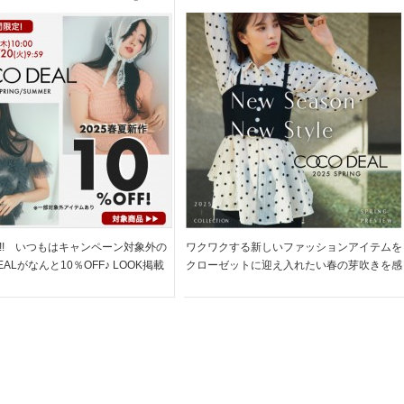
ャンペーン対象外のココディー
COLLECTION 】チュール ブラウス
らお得!!
や キャミ ワンピなど、春カラーやレ
イヤードアイテムがラインナップ♪
!! いつもはキャンペーン対象外の
ワクワクする新しいファッションアイテムを
EALがなんと10％OFF♪ LOOK掲載
クローゼットに迎え入れたい春の芽吹きを感
アイテムを紹介 5日間限定のお得な
じるこの季節 ジャガードやチュールを使っ
ーン!! 是非、お早めにチェックして
たフェミニンアイテムを セットアップにし
いね ＞＞COCODEAL キ […]
たり、重ね着したり、、 自分だけのスタイ
リングで春のおしゃれ […]