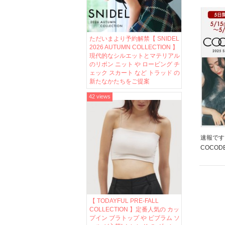
もはキ
ルが今な
ただいまより予約解禁【 SNIDEL
2026 AUTUMN COLLECTION 】
現代的なシルエットとマテリアル
のリボン ニット や ロービング チ
ェック スカート など トラッド の
新たなかたちをご提案
42 views
速報です
COCOD
おすすめ
キャンペ
みてくださ
【 TODAYFUL PRE-FALL
COLLECTION 】定番人気の カッ
プイン ブラトップ や ビブラム ソ