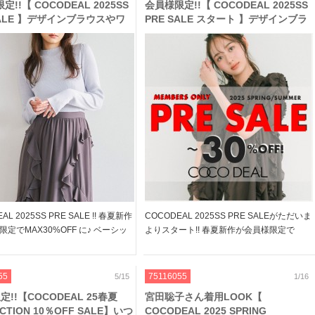
!!【 COCODEAL 2025SS
会員様限定!!【 COCODEAL 2025SS
SALE 】デザインブラウスやワ
PRE SALE スタート 】デザインブラ
ス など、今すぐ着られる春夏
ウスやワンピース など、今すぐ着ら
AX30%OFF♪
れる春夏新作がMAX30%OFF♪
AL 2025SS PRE SALE !! 春夏新作
COCODEAL 2025SS PRE SALEがただいま
定でMAX30%OFF に♪ ベーシッ
よりスタート!! 春夏新作が会員様限定で
のジャケットやデザインニット 今
MAX30%OFF に♪ ベーシックカラーのジャ
フラッフィーやシアーのスカートな
ケットやデザインニット 今年らしいフラッ
ぐ着られるアイテムが […]
フィーやシアーのスカートなど 今す […]
55
75116055
5/15
1/16
定!!【COCODEAL 25春夏
宮田聡子さん着用LOOK【
CTION 10％OFF SALE】いつ
COCODEAL 2025 SPRING