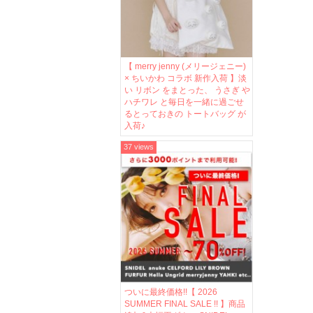
【 merry jenny (メリージェニー)
× ちいかわ コラボ 新作入荷 】淡
い リボン をまとった、 うさぎ や
ハチワレ と毎日を一緒に過ごせ
るとっておきの トートバッグ が
入荷♪
37 views
ついに最終価格!!【 2026
SUMMER FINAL SALE !! 】商品