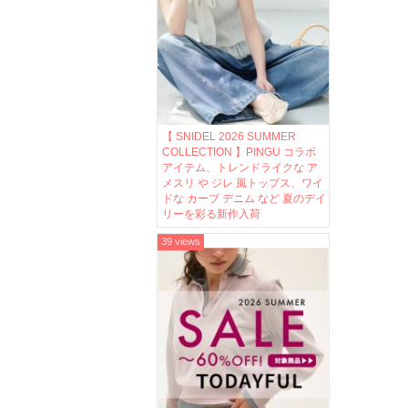
【 SNIDEL 2026 SUMMER
COLLECTION 】PINGU コラボ
アイテム、トレンドライクな ア
メスリ や ジレ 風トップス、ワイ
ドな カーブ デニム など 夏のデイ
リーを彩る新作入荷
39 views