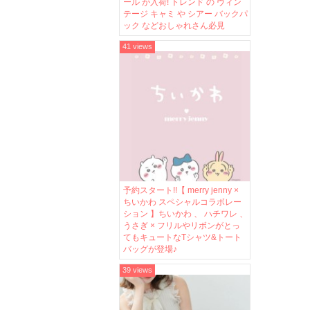
ール が入荷! トレンド の ヴィン
テージ キャミ や シアー バックパ
ック などおしゃれさん必見
41 views
予約スタート!!【 merry jenny ×
ちいかわ スペシャルコラボレー
ション 】ちいかわ 、 ハチワレ 、
うさぎ × フリルやリボンがとっ
てもキュートなTシャツ&トート
バッグが登場♪
39 views