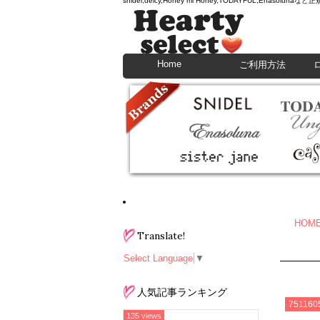
snidel,deicy,Honey mi Honey,TODAYFU
Home
ご利用方法
HOM
Translate!
Select Language
▼
人気記事ランキング
751160
135 views