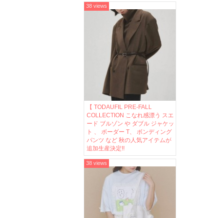
38 views
【 TODAUFIL PRE-FALL
COLLECTION こなれ感漂う スエ
ード ブルゾン や ダブル ジャケッ
ト 、 ボーダー T、 ボンディング
パンツ など 秋の人気アイテムが
追加生産決定!!
38 views