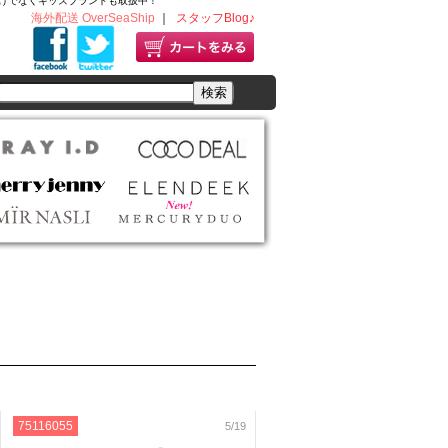
ディースだけでなくキッズブランドも取扱中！
海外配送 OverSeaShip
｜
スタッフBlog♪
75116055
5/19