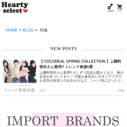
HOME
BLOG
特集
NEW POSTS
【 COCODEAL SPRING COLLECTION 】上國料
萌衣さん着用!! トレンド春服6選
上國料萌衣さん着用!! 少しずつ気温も暖かくなり、春の
足音が近づいてきた♡ 洋服も春気分に今すぐアプデ◎
お花見や友達とのお出かけなど、シーン別にぴったりな
コーデ6選をアンジュルム・上國料萌衣さんが着用♪ ＞
＞COCOD […]
3/26
特集