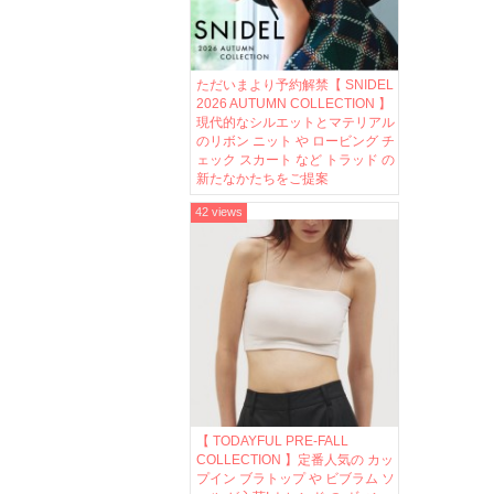
ただいまより予約解禁【 SNIDEL
2026 AUTUMN COLLECTION 】
現代的なシルエットとマテリアル
のリボン ニット や ロービング チ
ェック スカート など トラッド の
新たなかたちをご提案
42 views
【 TODAYFUL PRE-FALL
COLLECTION 】定番人気の カッ
プイン ブラトップ や ビブラム ソ