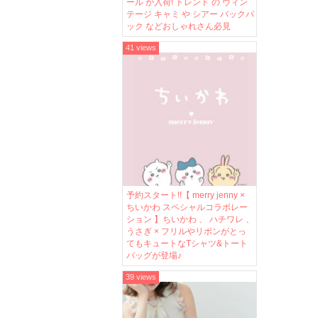
ール が入荷! トレンド の ヴィン
テージ キャミ や シアー バックパ
ック などおしゃれさん必見
41 views
予約スタート!!【 merry jenny ×
ちいかわ スペシャルコラボレー
ション 】ちいかわ 、 ハチワレ 、
うさぎ × フリルやリボンがとっ
てもキュートなTシャツ&トート
バッグが登場♪
39 views