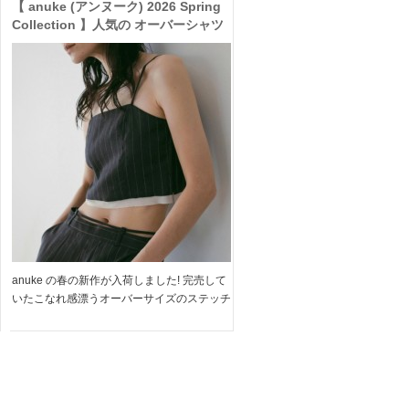
【 anuke (アンヌーク) 2026 Spring
Collection 】人気の オーバーシャツ
が再入荷! ストライプ の リネン セッ
トアップ など、今日だけ1000円OFF
の春新作をお見逃しなく◎
anuke の春の新作が入荷しました! 完売して
いたこなれ感漂うオーバーサイズのステッチ
シャツや 春夏のインナーにぴったりなカッ
プインブラトップなど デイリーに活躍する
アイテムがラインナップしています そし
て、なんと本日 […]