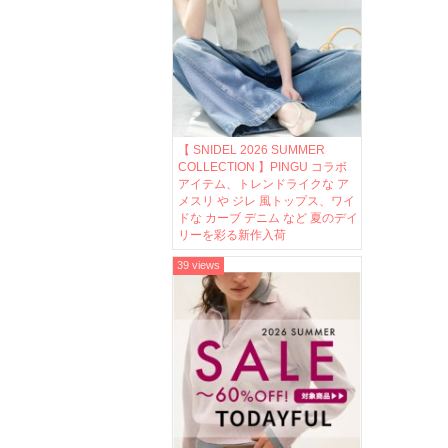
【 SNIDEL 2026 SUMMER
COLLECTION 】PINGU コラボ
アイテム、トレンドライクな ア
メスリ や ジレ 風トップス、ワイ
ドな カーブ デニム など 夏のデイ
リーを彩る新作入荷
39 views