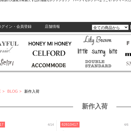
L,Enasolunaなど正規取扱の大阪枚方樟葉(くずは)の通販セレクトショップ ハーティセレクトへようこそ! レ
ログイン・会員登録
店舗情報
E
BLOG
新作入荷
新作入荷
17
62610417
4/14
4/6