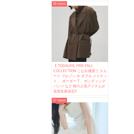
38 views
【 TODAUFIL PRE-FALL
COLLECTION こなれ感漂う スエ
ード ブルゾン や ダブル ジャケッ
ト 、 ボーダー T、 ボンディング
パンツ など 秋の人気アイテムが
追加生産決定!!
37 views