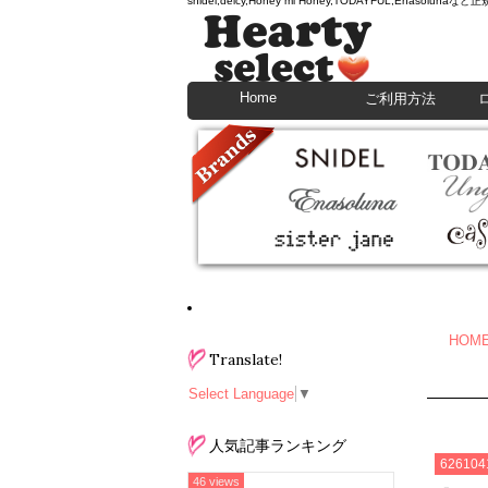
snidel,deicy,Honey mi Honey,TODAYFU
Home
ご利用方法
HOM
Translate!
Select Language
▼
人気記事ランキング
626104
46 views