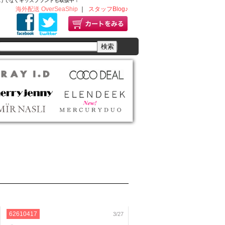
ディースだけでなくキッズブランドも取扱中！
海外配送 OverSeaShip
｜
スタッフBlog♪
62610417
3/27