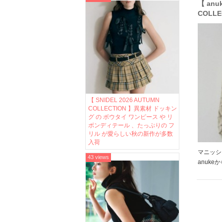
【 anu
COLL
ック柄
しゃれ
シリー
【 SNIDEL 2026 AUTUMN
COLLECTION 】異素材 ドッキン
グ の ボウタイ ワンピース や リ
ボンディテール 、たっぷりの フ
リル が愛らしい秋の新作が多数
入荷
マニッシ
43 views
anuk
しました
ダブルタ
アンスカ
ーTee […