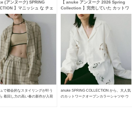
ke (アンヌーク) SPRING
【 anuke アンヌーク 2026 Spring
ECTION 】マニッシュ な チェ
Collection 】完売していた カットワ
 セットアップ や シアー感がお
ーク シャツ や ウエスト デザイン デ
な オーバー Tシャツ、リネン
ニム が追加決定!!春新作の ステッチ
ズなど新作をご紹介♪
シャツ や マタニティ スカート も再入
荷
ュで都会的なスタイリングが叶う
anuke SPRING COLLECTION から、大人気
eから 着回し力の高い春の新作が入荷
のカットワークオープンカラーシャツや ウ
 チェック柄が目を惹くジャケット&
エストコンシャスが映えるデニムパンツ、ラ
ックパンツは 他とかぶらないニュ
フなスウェットパンツが追加決定!! 完売して
ラーが魅力 カラバリ豊富なオーバ
いたステッチシャツやブラトップも再入 […]
]