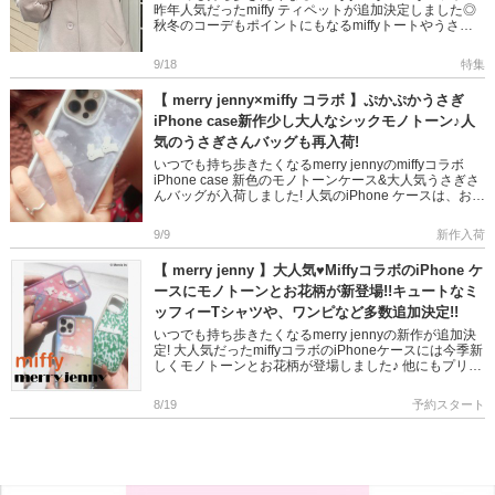
昨年人気だったmiffy ティペットが追加決定しました◎
秋冬のコーデもポイントにもなるmiffyトートやうさぎ
さんバッグも。。。 iPhone ケー […]
9/18
特集
【 merry jenny×miffy コラボ 】ぷかぷかうさぎ
iPhone case新作少し大人なシックモノトーン♪人
気のうさぎさんバッグも再入荷!
いつでも持ち歩きたくなるmerry jennyのmiffyコラボ
iPhone case 新色のモノトーンケース&大人気うさぎさ
んバッグが入荷しました! 人気のiPhone ケースは、お花
バージョンも3カラーでと […]
9/9
新作入荷
【 merry jenny 】大人気♥MiffyコラボのiPhone ケ
ースにモノトーンとお花柄が新登場!!キュートなミ
ッフィーTシャツや、ワンピなど多数追加決定!!
いつでも持ち歩きたくなるmerry jennyの新作が追加決
定! 大人気だったmiffyコラボのiPhoneケースには今季新
しくモノトーンとお花柄が登場しました♪ 他にもプリン
トTシャツや、クマさんの刺繍ワンピなど可愛さ […]
8/19
予約スタート