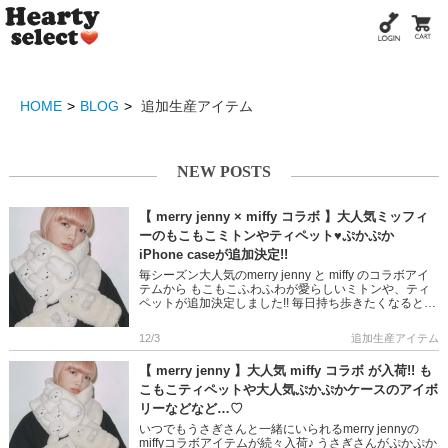
HOME
BLOG
追加生産アイテム
NEW POSTS
【 merry jenny × miffy コラボ 】大人気ミッフィ
ーのもこもこミトンやティペット♥ぷかぷか
iPhone caseが追加決定!!
毎シーズン大人気のmerry jenny と miffy のコラボアイ
テムから もこもこふわふわが愛らしいミトンや、ティ
ペットが追加決定しました!! 毎日持ち歩きたくなるとっ
ても可愛いミッフィーシリーズ 完売していたぷか […]
12/3
追加生産アイテム
【 merry jenny 】大人気 miffy コラボ が入荷!! も
こもこティペットや大人気ぷかぷかケースのアイボ
リーなどなど…♡
いつでもうさぎさんと一緒にいられるmerry jennyの
miffyコラボアイテムが続々入荷♪ うさぎさんがぷかぷか