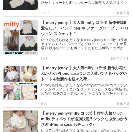
浮かぶキュートなiPhoneケースは毎年大人気♡ よく使
うものだからこそかわいいものに囲まれたい♡ 自分 […]
10/27
新作入荷
【 merry jenny 】大人気 miffy コラボ 新作登場!!
愛らしい ” ハンド bag や ファー グローブ 、 ハロ
ウィン スウェット “
いつでも持ち歩きたくなる merry jenny の miffy コラボ
アイテム にハンドバッグとグローブ、スウェットが登
場◎ 秋冬のコーデもポイントにもなるmiffyコラボがか
わいすぎる!! iPhone ケースは、 […]
10/9
予約スタート
【 merry jenny 】大人気miffy コラボ 新作お花の
ぷかぷかiPhone caseついに入荷♪ウサギバッグや
トート＆秋新作も続々入荷♪
いつでも持ち歩きたくなるmerry jennyのmiffyコラボア
イテムや ♪ フェミニンなフレアワンピースなど秋新作が
入荷◎ 秋冬のコーデもポイントにもなるmiffyトートや
うさぎさんバッグも。。。 iPhone ケー […]
9/29
新作入荷
【 merry jenny×miffy コラボ 】昨年人気だった
miffy ティペットが追加決定!! シックなぷかぷかう
さぎ iPhone case もチェック♪
いつでも持ち歩きたくなるmerry jennyのmiffyコラボ ♪