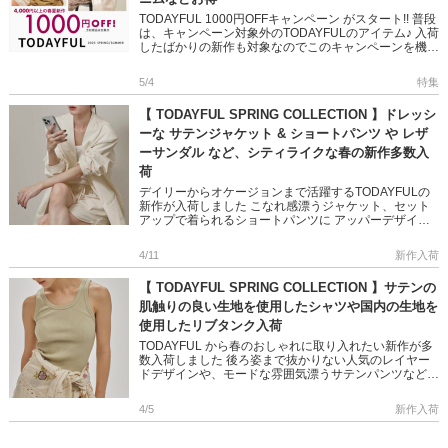
TODAYFUL 1000円OFFキャンペーン がスタート!! 普段
は、キャンペーン対象外のTODAYFULのアイテム♪ 入荷
したばかりの新作も対象なのでこのキャンペーンを機に
Getしてみてください☆ 是非、チェックして […]
5/4
特集
【 TODAYFUL SPRING COLLECTION 】ドレッシ
ーな サテンジャケット & ショートパンツ や レザ
ーサンダル など、シティライクな春の新作多数入
荷
デイリーからオケージョンまで活躍するTODAYFULの
新作が入荷しました こなれ感漂うジャケット、セット
アップで着られるショートパンツに アッパーデザイン
が可愛いレザーサンダルなど TODAYFUL ならではの、
上品で大 […]
4/11
新作入荷
【 TODAYFUL SPRING COLLECTION 】サテンの
肌触りの良い生地を使用したシャツや国内の生地を
使用したリブタンク入荷
TODAYFUL から春のおしゃれに取り入れたい新作が多
数入荷しました 後ろ姿まで抜かりない人気のレイヤー
ドデザインや、モードな雰囲気漂うサテンパンツなど
いつものコーデにプラスするだけで、技ありなスタイリ
ングに♪ ぜひ […]
4/5
新作入荷