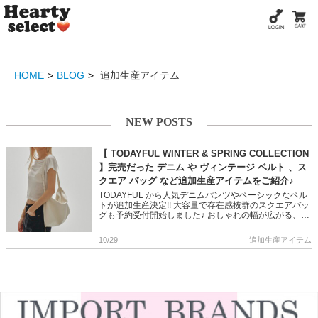
HOME
BLOG
追加生産アイテム
NEW POSTS
【 TODAYFUL WINTER & SPRING COLLECTION
】完売だった デニム や ヴィンテージ ベルト 、ス
クエア バッグ など追加生産アイテムをご紹介♪
TODAYFUL から人気デニムパンツやベーシックなベル
トが追加生産決定!! 大容量で存在感抜群のスクエアバッ
グも予約受付開始しました♪ おしゃれの幅が広がる、こ
なれ感漂うアイテムばかり◎ 是非この機会にGetして下
さい […]
10/29
追加生産アイテム