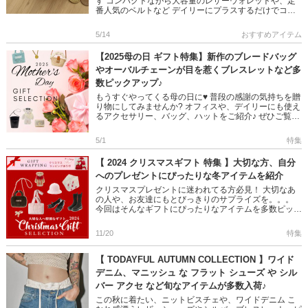
す コンパクトながら大容量のレザーウォレットや、定
番人気のベルトなど デイリーにプラスするだけでコー
デのアクセントにもなる デザイン性×実用性の高いアイ
テムばかり◎ […]
5/14
おすすめアイテム
【2025母の日 ギフト特集】新作のブレードバッグ
やオーバルチェーンが目を惹くブレスレットなど多
数ピックアップ♪
もうすぐやってくる母の日に♥ 普段の感謝の気持ちを贈
り物にしてみませんか? オフィスや、デイリーにも使え
るアクセサリー、バッグ、ハットをご紹介♪ ぜひご覧く
ださいね!! ＞＞母の日 特集はこちら ロマンティ […]
5/1
特集
【 2024 クリスマスギフト 特集 】大切な方、自分
へのプレゼントにぴったりな冬アイテムを紹介
クリスマスプレゼントに迷われてる方必見！ 大切なあ
の人や、お友達にもとびっきりのサプライズを。。。
今回はそんなギフトにぴったりなアイテムを多数ピック
アップしました◎ ぜひご覧ください♪ ＞＞2024クリス
マスギフト特集 […]
11/20
特集
【 TODAYFUL AUTUMN COLLECTION 】ワイド
デニム、マニッシュ な フラット シューズ や シル
バー アクセ など旬なアイテムが多数入荷♪
この秋に着たい、ニットビスチェや、ワイドデニム こ