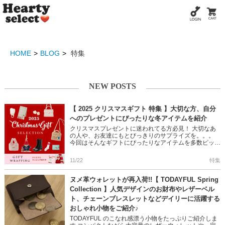
HOME
BLOG
特集
NEW POSTS
【 2025 クリスマスギフト 特集 】大切な方、自分
へのプレゼントにぴったりな冬アイテムを紹介
クリスマスプレゼントに迷われてる方必見！ 大切なあ
の人や、お友達にもとびっきりのサプライズを。。。
今回はそんなギフトにぴったりなアイテムを多数ピック
アップしました◎ ぜひご覧ください♪ ＞＞2025クリス
マスギフト特集 […]
11/22
特集
ヌメ革ウォレットが再入荷!!【 TODAYFUL Spring
Collection 】人気デザインのお財布やレザーベル
ト、チェーンブレスレットなどデイリーに活躍する
おしゃれ小物をご紹介♪
TODAYFUL のこなれ感漂う小物をたっぷりご紹介しま