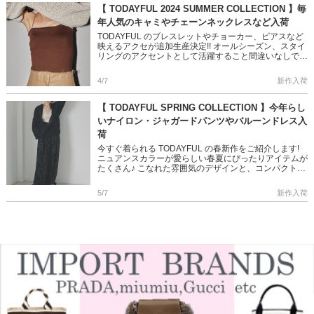
【 TODAYFUL 2024 SUMMER COLLECTION 】毎
年人気のキャミやチェーンネックレスなど入荷
TODAYFUL のブレスレットやチョーカー、ピアスなど
映えるアクセが追加生産決定!! オールシーズン、スタイ
リングのアクセントとして活躍すること間違いなしです
◎ 艶やかなGLDや、スタイリッシュなSLVなど お気に
入 […]
4/7
新作入荷
【 TODAYFUL SPRING COLLECTION 】今年らし
いナイロン・ジャガードパンツやバルーンドレス入
荷
今すぐ着られる TODAYFUL の春新作をご紹介します!
ニュアンスカラーが愛らしい春夏にぴったりアイテムが
たくさん♪ こなれた雰囲気のデザインと、コンパクトな
シルエットは トレンドのボーイズライクなナイロンパ
ンツなど […]
5/7
新作入荷