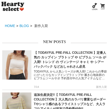
HOME
BLOG
新作入荷
NEW POSTS
【 TODAYFUL PRE-FALL COLLECTION 】定番人
気の カップイン ブラトップ や ビブラム ソール が
入荷! トレンド の ヴィンテージ キャミ や シアー
バックパック などおしゃれさん必見
TODAYFUL から人気シリーズが再入荷! これからの季節
にぴったりなカップインブラトップや 履き心地抜群の
ビブラムソールサボ 予約受付中の人気アイテムなどご
紹介します♪ 夏のワードローブにぴったりなアイテムば
かり ぜ […]
7/14
新作入荷
追加生産決定!!【 TODAYFUL PRE-FALL
COLLECTION 】大人気のカラバリ豊富なボーダー
Tやシャリ感のあるフライストップスなど、大人ラ
フなアイテムが追加で予約受付中!!