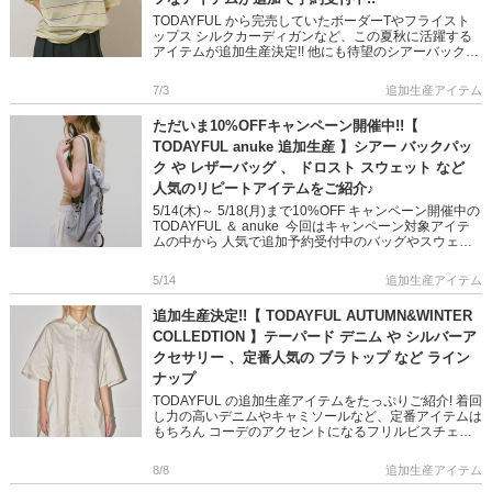
TODAYFUL から完売していたボーダーTやフライスト
ップス シルクカーディガンなど、この夏秋に活躍する
アイテムが追加生産決定!! 他にも待望のシアーバックパ
ックや、 インナーにマストなカップインキャミ＆ブラ
トップも予 […]
7/3
追加生産アイテム
ただいま10%OFFキャンペーン開催中!!【
TODAYFUL anuke 追加生産 】シアー バックパッ
ク や レザーバッグ 、 ドロスト スウェット など
人気のリピートアイテムをご紹介♪
5/14(木)～ 5/18(月)まで10%OFF キャンペーン開催中の
TODAYFUL ＆ anuke 今回はキャンペーン対象アイテ
ムの中から 人気で追加予約受付中のバッグやスウェッ
ト、デニムなどをご紹介します♪ シン […]
5/14
追加生産アイテム
追加生産決定!!【 TODAYFUL AUTUMN&WINTER
COLLEDTION 】テーパード デニム や シルバーア
クセサリー 、定番人気の ブラトップ など ライン
ナップ
TODAYFUL の追加生産アイテムをたっぷりご紹介! 着回
し力の高いデニムやキャミソールなど、定番アイテムは
もちろん コーデのアクセントになるフリルビスチェ
や、ボリュームワンピなど TODAYFULならではのこな
れ感漂 […]
8/8
追加生産アイテム