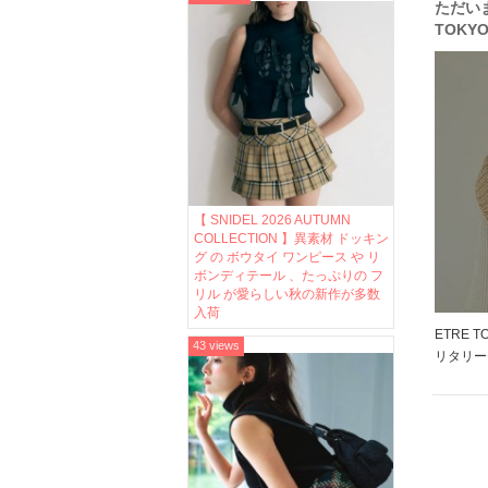
ただいま
TOKYO
リタリ
ンツな
ップ♪
【 SNIDEL 2026 AUTUMN
COLLECTION 】異素材 ドッキン
グ の ボウタイ ワンピース や リ
ボンディテール 、たっぷりの フ
リル が愛らしい秋の新作が多数
入荷
ETRE 
43 views
リタリー
しゃれな
ぷりなア
トーンに
ラスして 