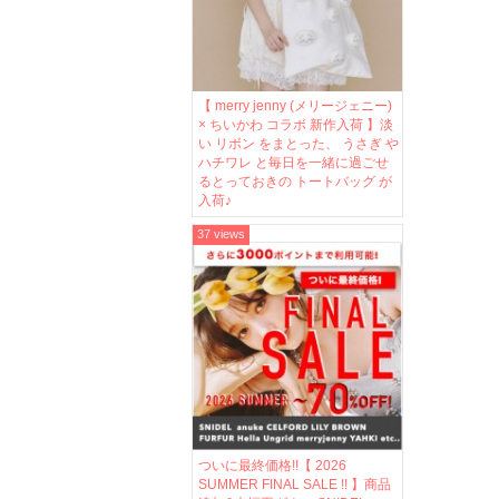
【 merry jenny (メリージェニー)
× ちいかわ コラボ 新作入荷 】淡
い リボン をまとった、 うさぎ や
ハチワレ と毎日を一緒に過ごせ
るとっておきの トートバッグ が
入荷♪
37 views
ついに最終価格!!【 2026
SUMMER FINAL SALE !! 】商品