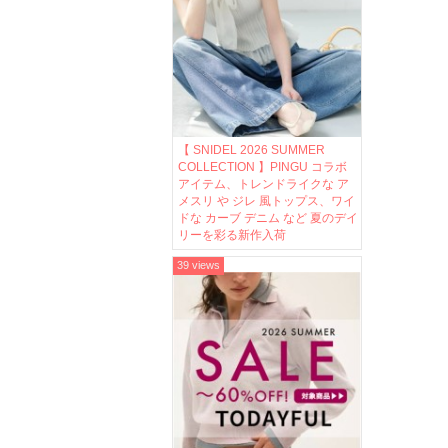
【 SNIDEL 2026 SUMMER
COLLECTION 】PINGU コラボ
アイテム、トレンドライクな ア
メスリ や ジレ 風トップス、ワイ
ドな カーブ デニム など 夏のデイ
リーを彩る新作入荷
39 views