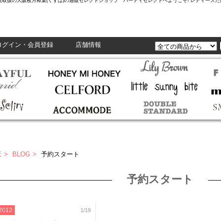
L,Enasolunaなど正規取扱の大阪枚方樟葉(くずは)の通販セレクトショップ ハーティセレクトへようこそ! レ
ログイン・会員登録
店舗情報
E
BLOG
予約スタート
予約スタート
2012
1/19