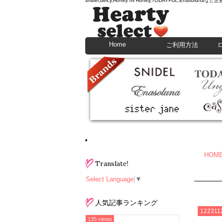
snidel,deicy,Honey mi Honey,TODAYFU
Home
ご利用方法
HOM
Translate!
Select Language
▼
人気記事ランキング
122311
135 views