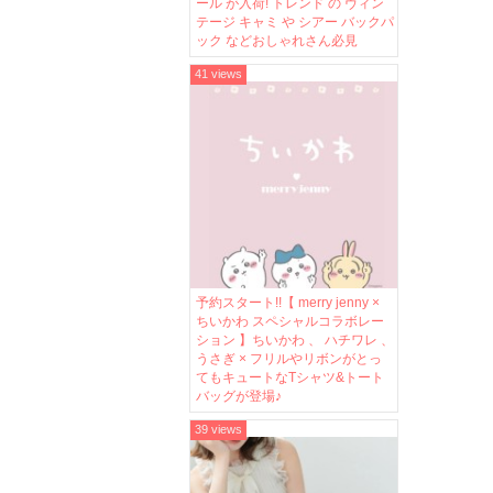
ール が入荷! トレンド の ヴィン
テージ キャミ や シアー バックパ
ック などおしゃれさん必見
41 views
予約スタート!!【 merry jenny ×
ちいかわ スペシャルコラボレー
ション 】ちいかわ 、 ハチワレ 、
うさぎ × フリルやリボンがとっ
てもキュートなTシャツ&トート
バッグが登場♪
39 views