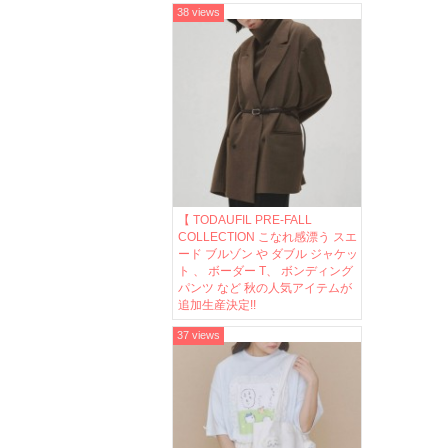
38 views
【 TODAUFIL PRE-FALL
COLLECTION こなれ感漂う スエ
ード ブルゾン や ダブル ジャケッ
ト 、 ボーダー T、 ボンディング
パンツ など 秋の人気アイテムが
追加生産決定!!
37 views