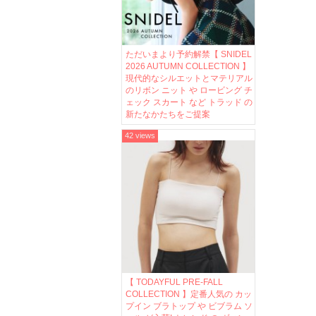
ただいまより予約解禁【 SNIDEL
2026 AUTUMN COLLECTION 】
現代的なシルエットとマテリアル
のリボン ニット や ロービング チ
ェック スカート など トラッド の
新たなかたちをご提案
42 views
【 TODAYFUL PRE-FALL
COLLECTION 】定番人気の カッ
プイン ブラトップ や ビブラム ソ