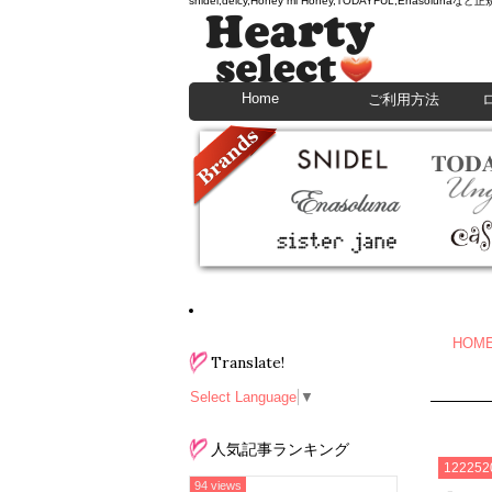
snidel,deicy,Honey mi Honey,TODAYFU
Home
ご利用方法
HOM
Translate!
Select Language
▼
人気記事ランキング
122252
94 views