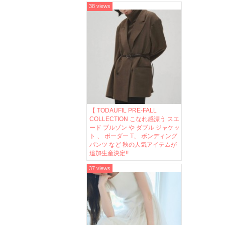
38 views
【 TODAUFIL PRE-FALL
COLLECTION こなれ感漂う スエ
ード ブルゾン や ダブル ジャケッ
ト 、 ボーダー T、 ボンディング
パンツ など 秋の人気アイテムが
追加生産決定!!
37 views