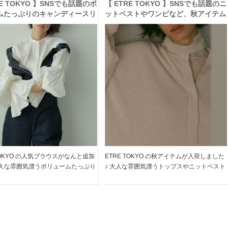
RE TOKYO 】SNSでも話題のボ
【 ETRE TOKYO 】SNSでも話題のニ
ムたっぷりのキャンディースリ
ットベストやワンピなど、秋アイテム
ラウスが追加決定♪
が入荷＆おすすめトップスも♪
TOKYO の人気ブラウスがなんと追加
ETRE TOKYO の秋アイテムが入荷しました
大人な雰囲気漂うボリュームたっぷり
♪ 大人な雰囲気漂うトップスやニットベスト
ディースリーブ。。。 他にも入荷
やレイヤードデザインのワンピなど 秋に活
活躍するモードなアイテムばか
躍するモードなアイテムばかり。。。 是非
 是非この機会にチェックしてくだ
この機会にチェックしてくださいね!! ＞＞
＞ […]
ETRE […]