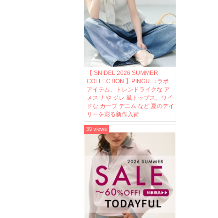
【 SNIDEL 2026 SUMMER
COLLECTION 】PINGU コラボ
アイテム、トレンドライクな ア
メスリ や ジレ 風トップス、ワイ
ドな カーブ デニム など 夏のデイ
リーを彩る新作入荷
39 views