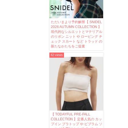
ただいまより予約解禁【 SNIDEL
2026 AUTUMN COLLECTION 】
現代的なシルエットとマテリアル
のリボン ニット や ロービング チ
ェック スカート など トラッド の
新たなかたちをご提案
42 views
【 TODAYFUL PRE-FALL
COLLECTION 】定番人気の カッ
プイン ブラトップ や ビブラム ソ