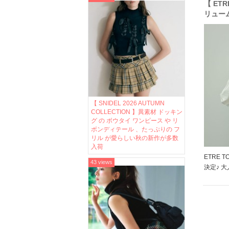
【 ET
リュー
ーブブ
【 SNIDEL 2026 AUTUMN
COLLECTION 】異素材 ドッキン
グ の ボウタイ ワンピース や リ
ボンディテール 、たっぷりの フ
リル が愛らしい秋の新作が多数
入荷
ETRE 
43 views
決定♪ 
のキャン
済の秋に
り。。。
さいね!! 