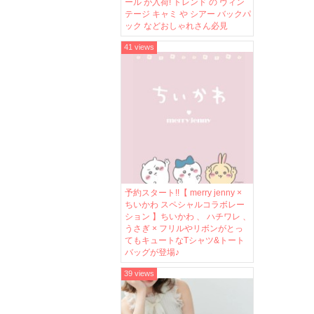
ール が入荷! トレンド の ヴィン
テージ キャミ や シアー バックパ
ック などおしゃれさん必見
41 views
予約スタート!!【 merry jenny ×
ちいかわ スペシャルコラボレー
ション 】ちいかわ 、 ハチワレ 、
うさぎ × フリルやリボンがとっ
てもキュートなTシャツ&トート
バッグが登場♪
39 views