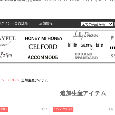
L,Enasolunaなど正規取扱の大阪枚方樟葉(くずは)の通販セレクトショップ ハーティセレクトへようこそ! レ
ログイン・会員登録
店舗情報
E
BLOG
追加生産アイテム
追加生産アイテム
0093
1222520093
9/13
9/9