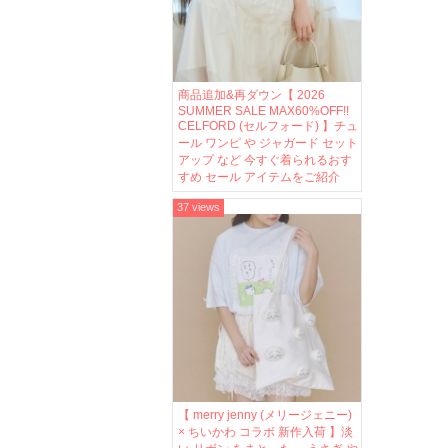
商品追加&再ダウン【 2026
SUMMER SALE MAX60%OFF!!
CELFORD (セルフォード) 】チュ
ール ワンピ や ジャガード セット
アップ など 今すぐ着られるおす
すめ セール アイテムをご紹介
37 views
【 merry jenny (メリージェニー)
× ちいかわ コラボ 新作入荷 】淡