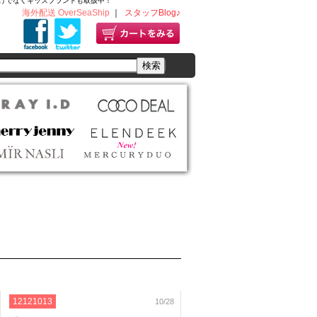
ディースだけでなくキッズブランドも取扱中！
海外配送 OverSeaShip
｜
スタッフBlog♪
12121013
10/28