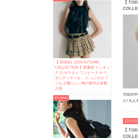
【 TOD
COLL
トやウ
ストな
が多数
【 SNIDEL 2026 AUTUMN
COLLECTION 】異素材 ドッキン
グ の ボウタイ ワンピース や リ
ボンディテール 、たっぷりの フ
リル が愛らしい秋の新作が多数
入荷
TODA
43 views
た! 大
パンツや
ボアコー
主役にな
121210
ーデに取り
【 TOD
COLL