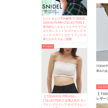
ポイン
ットな
テム
ただいまより予約解禁【 SNIDEL
2026 AUTUMN COLLECTION 】
現代的なシルエットとマテリアル
のリボン ニット や ロービング チ
ェック スカート など トラッド の
新たなかたちをご提案
42 views
TODAY
厚みのあ
やデザイ
ン活躍す
にプラス
121210
います。 
【 TO
【 TODAYFUL PRE-FALL
レザー
COLLECTION 】定番人気の カッ
着たい
プイン ブラトップ や ビブラム ソ