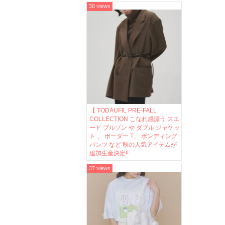
38 views
【 TODAUFIL PRE-FALL
COLLECTION こなれ感漂う スエ
ード ブルゾン や ダブル ジャケッ
ト 、 ボーダー T、 ボンディング
パンツ など 秋の人気アイテムが
追加生産決定!!
37 views