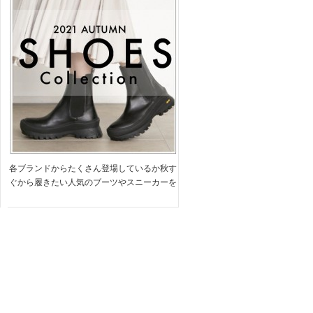
ーツやメンズライクなボリュームソー
ルがポイントの SNIDEL ロングブー
ツなど
各ブランドからたくさん登場しているか秋す
ぐから履きたい人気のブーツやスニーカーを
ご紹介。。。 デイリーにもフォーマルにも
シーンに合わせて使い分けられるシューズが
多数♡ この秋は、トレンドをばっちり掴ん
だ秋シューズをコーデ […]