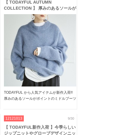
【 TODAYFUL AUTUMN
COLLECTION 】 厚みのあるソールが
ポイントのミドルブーツやデザインニ
ット、冬アウターが入荷
TODAYFUL から人気アイテムが新作入荷!!
厚みのあるソールがポイントのミドルブーツ
やデザインニット、冬アウターなど。。。
ロングシーズン活躍するアイテムばかり い
つものコーデにプラスするだけで、こなれた
12121013
9/30
スタイルが […]
【 TODAYFUL新作入荷 】今季らしい
ジップニットやグローブデザインニッ