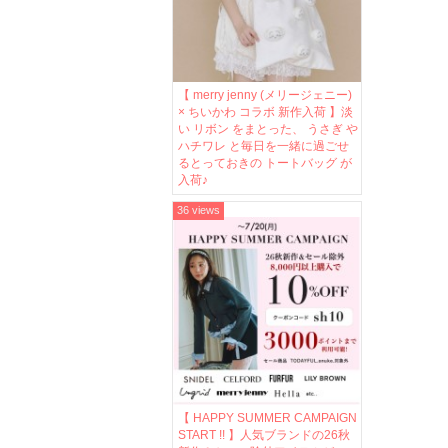
【 merry jenny (メリージェニー)
× ちいかわ コラボ 新作入荷 】淡
い リボン をまとった、 うさぎ や
ハチワレ と毎日を一緒に過ごせ
るとっておきの トートバッグ が
入荷♪
36 views
【 HAPPY SUMMER CAMPAIGN
START !! 】人気ブランドの26秋