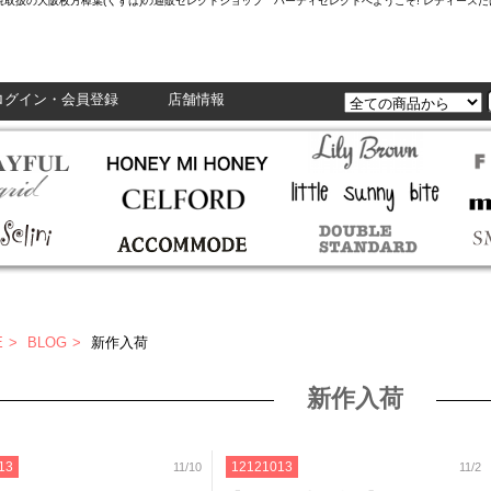
L,Enasolunaなど正規取扱の大阪枚方樟葉(くずは)の通販セレクトショップ ハーティセレクトへようこそ! レ
ログイン・会員登録
店舗情報
E
BLOG
新作入荷
新作入荷
13
12121013
11/10
11/2