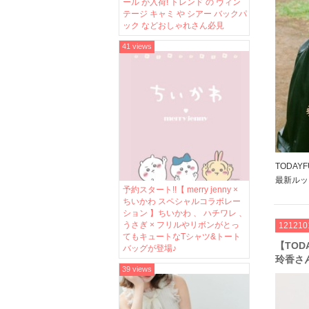
こなれ
ール が入荷! トレンド の ヴィン
テージ キャミ や シアー バックパ
ック などおしゃれさん必見
41 views
TODA
最新ルッ
予約スタート!!【 merry jenny ×
ザージャ
ちいかわ スペシャルコラボレー
いニット
ション 】ちいかわ 、 ハチワレ 、
らしい、
うさぎ × フリルやリボンがとっ
121210
是非 […]
てもキュートなTシャツ&トート
【TOD
バッグが登場♪
玲香さ
39 views
ぷりの