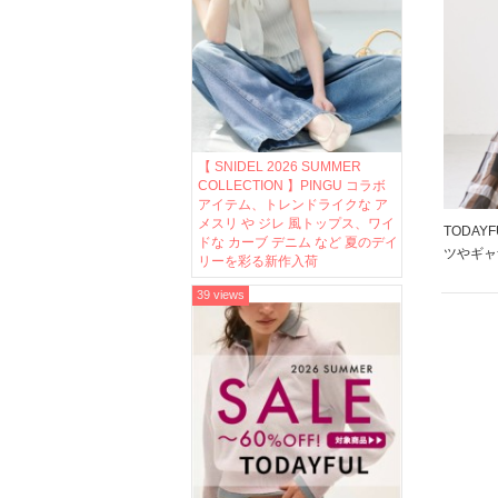
【 SNIDEL 2026 SUMMER
COLLECTION 】PINGU コラボ
アイテム、トレンドライクな ア
メスリ や ジレ 風トップス、ワイ
TODAY
ドな カーブ デニム など 夏のデイ
ツやギャ
リーを彩る新作入荷
ち遠しく
39 views
絶対おさ
是非、お
♪ ★ […]