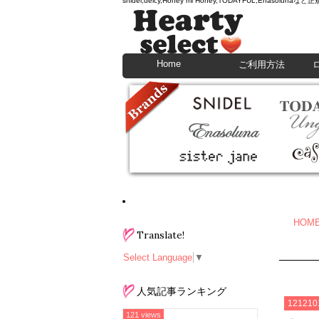
snidel,deicy,Honey mi Honey,TODAYFU
Home
ご利用方法
HOM
Translate!
Select Language
▼
人気記事ランキング
121210
121 views