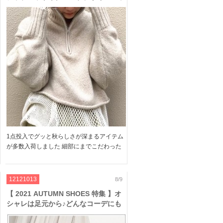
トなど♪コーデにプラスして秋モード
にシフトチェンジ♥
1点投入でグッと秋らしさが深まるアイテム
が多数入荷しました 細部にまでこだわった
デザインニットは要チェック ニュアンスカ
ラ―や、スタイリングを引き締めるベーシッ
クカラーなど TODAYFULらしいカラーバリ
12121013
8/9
エにも注目です […]
【 2021 AUTUMN SHOES 特集 】オ
シャレは足元から♪どんなコーデにも
合わせやすい TODAYFUL のミドルブ