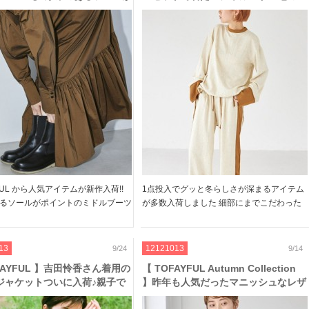
トのミドルブーツやデザインニ
ンツとトップス、マストなミドルブー
どロングシーズン活躍するアイ
ツなど
FUL から人気アイテムが新作入荷!!
1点投入でグッと冬らしさが深まるアイテム
るソールがポイントのミドルブーツ
が多数入荷しました 細部にまでこだわった
ンニットなど。。。 ロングシーズ
セットで着たいジャガード生地のパンツとト
るアイテムばかり いつものコーデ
ップスや 一点投入でサマになるブーツや
するだけで、こなれたスタイルが叶
TODAYFULらしいアイテムに注目です◎ ぜ
13
12121013
9/24
9/14
[…]
ひご覧ください […]
DAYFUL 】吉田怜香さん着用の
【 TOFAYFUL Autumn Collection
ジャケットついに入荷♪親子で
】昨年も人気だったマニッシュなレザ
ドレスシャツや、完売ブーツで
ージャケットや、ニットベストなども