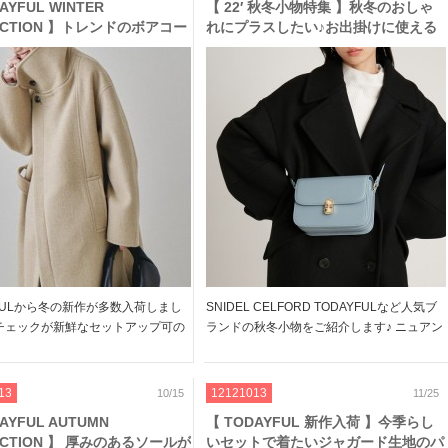
AYFUL WINTER
【 22′ 秋冬小物特集 】秋冬のおしゃ
ECTION 】トレンドのボアコー
れにプラスしたい♪お出掛けに使える
ールブルゾン、ハンドニットベ
ミニバッグやバケットハットなど
ど シーズンライクなアイテム
入荷
YFULから冬の新作が多数入荷しまし
SNIDEL CELFORD TODAYFULなど人気ブ
人チェックが新鮮なセットアップ可の
ランドの秋冬小物をご紹介します♪ ニュアン
、ソールがポイントのミドルブーツ
スカラーのバッグや、さりげないデザインが
トやウールブルゾンなど、コーデの
光るアクセサリーなど デイリーはもちろ
るアウターも豊富です デイリーコ
ん、お出かけやフォーマルな日にも活躍する
13
12121013
10/15
11/25
入 […]
アイ […]
AYFUL AUTUMN
【 TODAYFUL 新作入荷 】今季らし
ECTION 】 厚みのあるソールが
いセットで着たいジャガード生地のパ