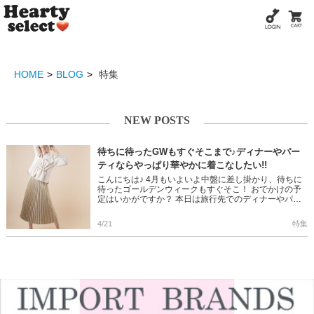
HOME
BLOG
特集
NEW POSTS
待ちに待ったGWもすぐそこまで♪ディナーやパー
ティならやっぱり華やかに着こなしたい!!
こんにちは♪ 4月もいよいよ中盤に差し掛かり、待ちに
待ったゴールデンウィークもすぐそこ！ おでかけの予
定はいかがですか？ 本日は旅行先でのディナーやパー
ティーなどちょっと華やかに着こなしたいシーンに ぴ
ったりなアイテムを […]
4/21
特集