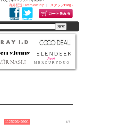
ディースだけでなくキッズブランドも取扱中！
海外配送 OverSeaShip
｜
スタッフBlog♪
112520340901
6/7