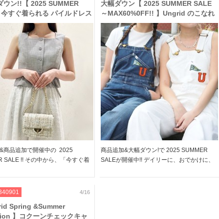
ウン!!【 2025 SUMMER
大幅ダウン【 2025 SUMMER SALE
E】今すぐ着られる パイルドレス
～MAX60%0FF!! 】Ungrid のこなれ
ドのジレセット、FILA コラ
感漂う デニム アイテムや チェックワ
ど 夏に映えるワンピースをご紹
ンピ など、夏にぴったりなアイテム
をご紹介
&商品追加で開催中の 2025
商品追加&大幅ダウン!で 2025 SUMMER
R SALE !! その中から、「今すぐ着
SALEが開催中!! デイリーに、おでかけに、
ワンピース」をご紹介します♪ 今年
着回し力抜群のアングリッドのデニムはいか
レとのセットや、ミニ丈のニットワ
がですか? テーパードやクラッシュデザイ
 トレンド感感たっぷりのデザ […]
ン、サロペットなど豊富なデザインで […]
340901
4/16
id Spring &Summer
ection 】コクーンチェックキャ