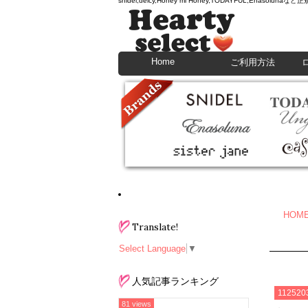
snidel,deicy,Honey mi Honey,TODAYFU
Home
ご利用方法
HOM
Translate!
Select Language
▼
人気記事ランキング
112520
81 views