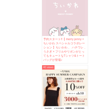
予約スタート!!【 merry jenny ×
ちいかわ スペシャルコラボレー
ション 】ちいかわ 、 ハチワレ 、
うさぎ × フリルやリボンがとっ
てもキュートなTシャツ&トート
バッグが登場♪
40 views