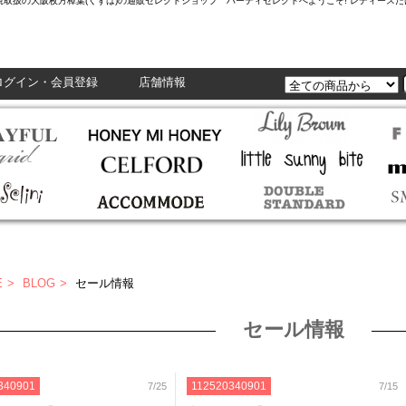
L,Enasolunaなど正規取扱の大阪枚方樟葉(くずは)の通販セレクトショップ ハーティセレクトへようこそ! レ
ログイン・会員登録
店舗情報
E
BLOG
セール情報
セール情報
340901
112520340901
7/25
7/15