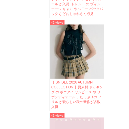
ール が入荷! トレンド の ヴィン
テージ キャミ や シアー バックパ
ック などおしゃれさん必見
42 views
【 SNIDEL 2026 AUTUMN
COLLECTION 】異素材 ドッキン
グ の ボウタイ ワンピース や リ
ボンディテール 、たっぷりの フ
リル が愛らしい秋の新作が多数
入荷
41 views