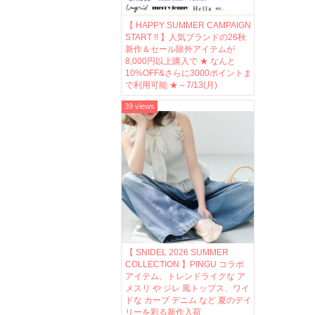
【 HAPPY SUMMER CAMPAIGN
START !! 】人気ブランドの26秋
新作＆セール除外アイテムが
8,000円以上購入で ★ なんと
10%OFF&さらに3000ポイントま
で利用可能 ★～7/13(月)
39 views
【 SNIDEL 2026 SUMMER
COLLECTION 】PINGU コラボ
アイテム、トレンドライクな ア
メスリ や ジレ 風トップス、ワイ
ドな カーブ デニム など 夏のデイ
リーを彩る新作入荷