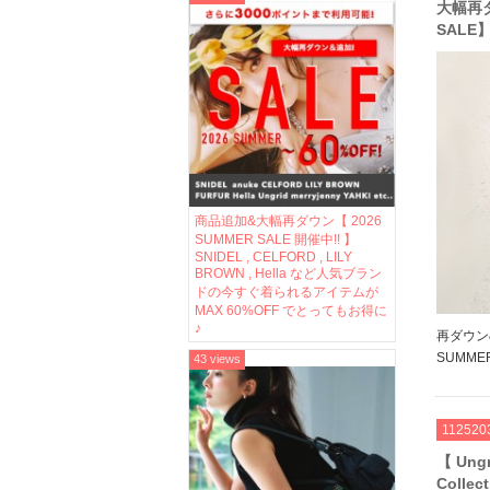
大幅再ダ
SAL
やトレン
ボ な
介
商品追加&大幅再ダウン【 2026
SUMMER SALE 開催中!! 】
SNIDEL , CELFORD , LILY
BROWN , Hella など人気ブラン
ドの今すぐ着られるアイテムが
MAX 60%OFF でとってもお得に
♪
再ダウン
SUMME
43 views
られる夏
らしいジ
ンピなど
112520
【 Ungr
Coll