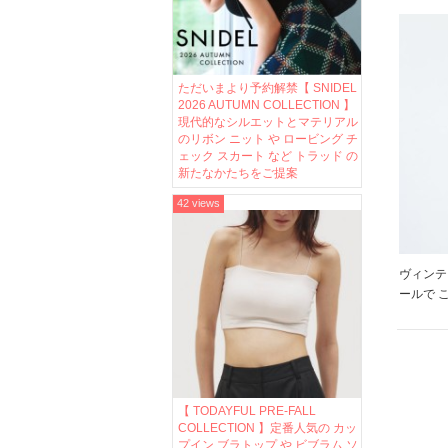
ミワン
アング
入荷
ただいまより予約解禁【 SNIDEL
2026 AUTUMN COLLECTION 】
現代的なシルエットとマテリアル
のリボン ニット や ロービング チ
ェック スカート など トラッド の
新たなかたちをご提案
42 views
ヴィンテ
ールで こ
ム 今季
ーション
シンプル
してくれる
【 TODAYFUL PRE-FALL
COLLECTION 】定番人気の カッ
プイン ブラトップ や ビブラム ソ