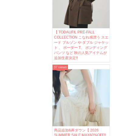
【 TODAUFIL PRE-FALL
COLLECTION こなれ感漂う スエ
ード ブルゾン や ダブル ジャケッ
ト 、 ボーダー T、 ボンディング
パンツ など 秋の人気アイテムが
追加生産決定!!
37 views
商品追加&再ダウン【 2026
SUMMER SALE MAX60%OFF!!