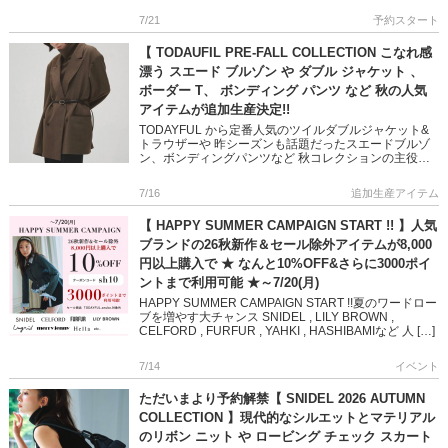
7/21
予約スタート
【 TODAUFIL PRE-FALL COLLECTION こなれ感
漂う スエード ブルゾン や ダブル ジャケット 、
ボーダー T、 ボンディング パンツ など 秋の人気
アイテムが追加生産決定!!
TODAYFUL から定番人気のツイルダブルジャケット&
トラウザーや 昨シーズンも話題だったスエードブルゾ
ン、ボンディングパンツなど 秋コレクションの主役ア
イテムが多数追加決定しました! 幅広いスタイリングに
活躍 […]
7/16
追加生産アイテム
【 HAPPY SUMMER CAMPAIGN START !! 】人気
ブランドの26秋新作＆セール除外アイテムが8,000
円以上購入で ★ なんと10%OFF&さらに3000ポイ
ントまで利用可能 ★～7/20(月)
HAPPY SUMMER CAMPAIGN START !!夏のワードロー
ブを増やす大チャンス SNIDEL , LILY BROWN ,
CELFORD , FURFUR , YAHKI , HASHIBAMIなど 人 […]
7/14
イベント
ただいまより予約解禁【 SNIDEL 2026 AUTUMN
COLLECTION 】現代的なシルエットとマテリアル
のリボン ニット や ロービング チェック スカート