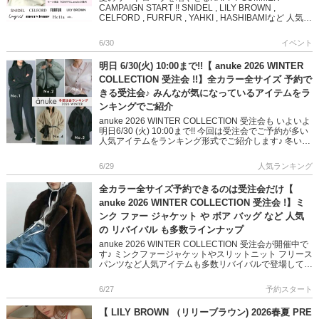
CAMPAIGN START !! SNIDEL , LILY BROWN ,
CELFORD , FURFUR , YAHKI , HASHIBAMIなど 人気ブ
ラン […]
6/30
イベント
明日 6/30(火) 10:00まで!!【 anuke 2026 WINTER
COLLECTION 受注会 !!】全カラー全サイズ 予約で
きる受注会♪ みんなが気になっているアイテムをラ
ンキングでご紹介
anuke 2026 WINTER COLLECTION 受注会も いよいよ
明日6/30 (火) 10:00まで!! 今回は受注会でご予約が多い
人気アイテムをランキング形式でご紹介します♪ 冬いち
おしのアウターや、こな […]
6/29
人気ランキング
全カラー全サイズ予約できるのは受注会だけ【
anuke 2026 WINTER COLLECTION 受注会 !】ミ
ンク ファー ジャケット や ボア バッグ など 人気
の リバイバル も多数ラインナップ
anuke 2026 WINTER COLLECTION 受注会が開催中で
す♪ ミンクファージャケットやスリットニット フリース
パンツなど人気アイテムも多数リバイバルで登場してい
ます! 冬のスタイリングをよりおしゃれにし […]
6/27
予約スタート
【 LILY BROWN （リリーブラウン) 2026春夏 PRE