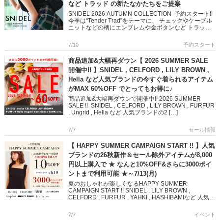
など トラッド の新たなかたちをご提案
SNIDEL 2026 AUTUMN COLLECTION 予約スタート!!
今季は“Tender Trad”をテーマに、 チェックやケーブル
ニットなどの柄にエンブレムや金ボタンなど トラッド
にさりげないエッジと奥行き […]
7/10
予約スタート
商品追加&大幅再ダウン【 2026 SUMMER SALE
開催中!! 】SNIDEL , CELFORD , LILY BROWN ,
Hella など人気ブランドの今すぐ着られるアイテム
がMAX 60%OFF でとってもお得に♪
商品追加&大幅再ダウンで開催中!! 2026 SUMMER
SALE !! SNIDEL , CELFORD , LILY BROWN , FURFUR
, Ungrid , Hella など 人気ブランドの2 […]
7/7
セール情報
【 HAPPY SUMMER CAMPAIGN START !! 】人気
ブランドの26秋新作＆セール除外アイテムが8,000
円以上購入で ★ なんと10%OFF&さらに3000ポイ
ントまで利用可能 ★～7/13(月)
夏のおしゃれが楽しくなるHAPPY SUMMER
CAMPAIGN START !! SNIDEL , LILY BROWN ,
CELFORD , FURFUR , YAHKI , HASHIBAMIなど 人気ブ
ランド […]
7/7
イベント