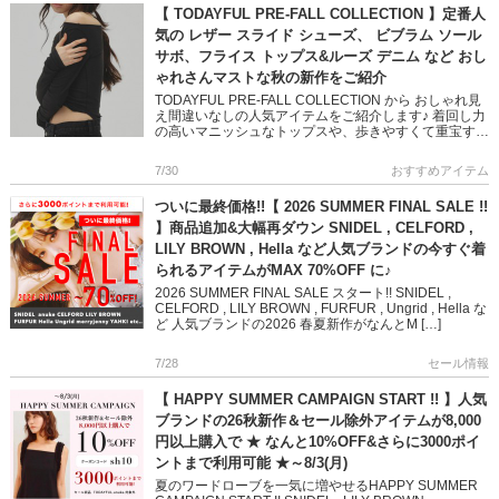
【 TODAYFUL PRE-FALL COLLECTION 】定番人
気の レザー スライド シューズ、 ビブラム ソール
サボ、フライス トップス&ルーズ デニム など おし
ゃれさんマストな秋の新作をご紹介
TODAYFUL PRE-FALL COLLECTION から おしゃれ見
え間違いなしの人気アイテムをご紹介します♪ 着回し力
の高いマニッシュなトップスや、歩きやすくて重宝する
定番シューズなど ベーシックなアイテムながら […]
7/30
おすすめアイテム
ついに最終価格!!【 2026 SUMMER FINAL SALE !!
】商品追加&大幅再ダウン SNIDEL , CELFORD ,
LILY BROWN , Hella など人気ブランドの今すぐ着
られるアイテムがMAX 70%OFF に♪
2026 SUMMER FINAL SALE スタート!! SNIDEL ,
CELFORD , LILY BROWN , FURFUR , Ungrid , Hella な
ど 人気ブランドの2026 春夏新作がなんとM […]
7/28
セール情報
【 HAPPY SUMMER CAMPAIGN START !! 】人気
ブランドの26秋新作＆セール除外アイテムが8,000
円以上購入で ★ なんと10%OFF&さらに3000ポイ
ントまで利用可能 ★～8/3(月)
夏のワードローブを一気に増やせるHAPPY SUMMER