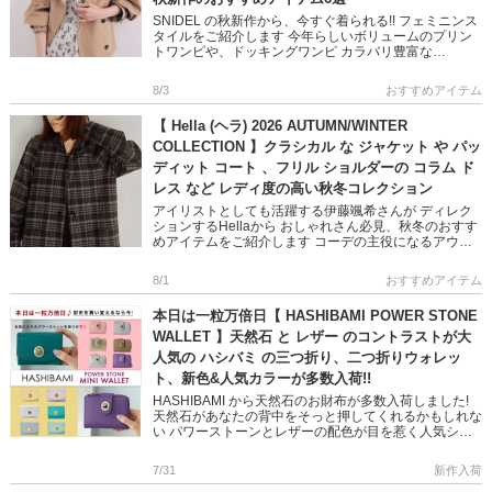
SNIDEL の秋新作から、今すぐ着られる!! フェミニンス
タイルをご紹介します 今年らしいボリュームのプリン
トワンピや、ドッキングワンピ カラバリ豊富な
NEWERA キャップや 鍵チャームが可愛いバッグなど
フェミニン […]
8/3
おすすめアイテム
【 Hella (ヘラ) 2026 AUTUMN/WINTER
COLLECTION 】クラシカル な ジャケット や パッ
ディット コート 、フリル ショルダーの コラム ド
レス など レディ度の高い秋冬コレクション
アイリストとしても活躍する伊藤颯希さんが ディレク
ションするHellaから おしゃれさん必見、秋冬のおすす
めアイテムをご紹介します コーデの主役になるアウタ
ーやオケージョン映えするワンピースなど ビンテージ
ライクと現代の […]
8/1
おすすめアイテム
本日は一粒万倍日【 HASHIBAMI POWER STONE
WALLET 】天然石 と レザー のコントラストが大
人気の ハシバミ の三つ折り、二つ折りウォレッ
ト、新色&人気カラーが多数入荷!!
HASHIBAMI から天然石のお財布が多数入荷しました!
天然石があなたの背中をそっと押してくれるかもしれな
い パワーストーンとレザーの配色が目を惹く人気シリ
ーズです 完売していた人気色に加え、Newカラー
「TEAL […]
7/31
新作入荷