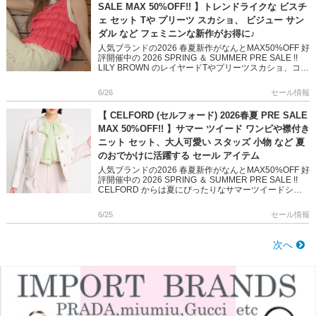
SALE MAX 50%OFF!! 】トレンドライクな ビスチ
ェ セット Tや プリーツ スカショ、 ビジュー サン
ダル など フェミニンな新作がお得に♪
人気ブランドの2026 春夏新作がなんとMAX50%OFF 好
評開催中の 2026 SPRING ＆ SUMMER PRE SALE !!
LILY BROWN のレイヤードTやプリーツスカショ、コラ
ボアイテムで 愛らし […]
6/26
セール情報
【 CELFORD (セルフォード) 2026春夏 PRE SALE
MAX 50%OFF!! 】サマー ツイード ワンピや襟付き
ニット セット、大人可愛い スタッズ 小物 など 夏
のおでかけに活躍する セール アイテム
人気ブランドの2026 春夏新作がなんとMAX50%OFF 好
評開催中の 2026 SPRING ＆ SUMMER PRE SALE !!
CELFORD からは夏にぴったりなサマーツイードシリ
ーズや、 大人可愛いスタッ […]
6/25
セール情報
次へ