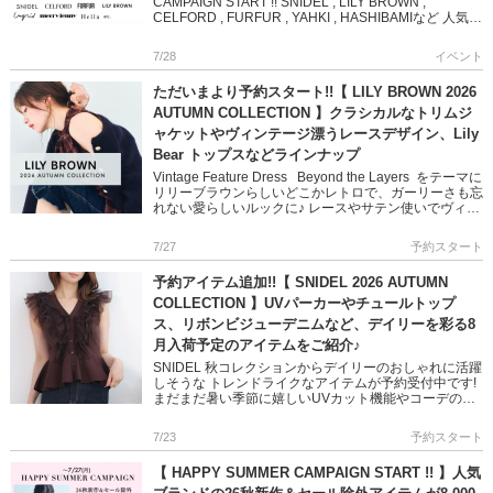
CAMPAIGN START !! SNIDEL , LILY BROWN ,
CELFORD , FURFUR , YAHKI , HASHIBAMIなど 人気
[…]
7/28
イベント
ただいまより予約スタート!!【 LILY BROWN 2026
AUTUMN COLLECTION 】クラシカルなトリムジ
ャケットやヴィンテージ漂うレースデザイン、Lily
Bear トップスなどラインナップ
Vintage Feature Dress Beyond the Layers をテーマに
リリーブラウンらしいどこかレトロで、ガーリーさも忘
れない愛らしいルックに♪ レースやサテン使いでヴィン
テージ感を醸し出し […]
7/27
予約スタート
予約アイテム追加!!【 SNIDEL 2026 AUTUMN
COLLECTION 】UVパーカーやチュールトップ
ス、リボンビジューデニムなど、デイリーを彩る8
月入荷予定のアイテムをご紹介♪
SNIDEL 秋コレクションからデイリーのおしゃれに活躍
しそうな トレンドライクなアイテムが予約受付中です!
まだまだ暑い季節に嬉しいUVカット機能やコーデの主
役になるチュール使いやリボンディテール 1点投入で映
えるスタ […]
7/23
予約スタート
【 HAPPY SUMMER CAMPAIGN START !! 】人気