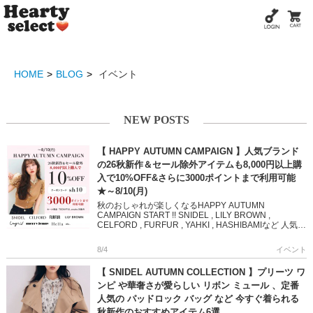
HOME
BLOG
イベント
NEW POSTS
【 HAPPY AUTUMN CAMPAIGN 】人気ブランド
の26秋新作＆セール除外アイテムも8,000円以上購
入で10%OFF&さらに3000ポイントまで利用可能
★～8/10(月)
秋のおしゃれが楽しくなるHAPPY AUTUMN
CAMPAIGN START !! SNIDEL , LILY BROWN ,
CELFORD , FURFUR , YAHKI , HASHIBAMIなど 人気ブ
ランド […]
8/4
イベント
【 SNIDEL AUTUMN COLLECTION 】プリーツ ワ
ンピ や華奢さが愛らしい リボン ミュール 、定番
人気の パッドロック バッグ など 今すぐ着られる
秋新作のおすすめアイテム6選