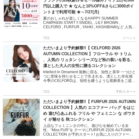
ブランドの26秋新作＆セール除外アイテムが8,000
円以上購入で ★ なんと10%OFF&さらに3000ポイ
ントまで利用可能 ★～7/27(月)
夏のおしゃれが楽しくなるHAPPY SUMMER
CAMPAIGN START !! SNIDEL , LILY BROWN ,
CELFORD , FURFUR , YAHKI , HASHIBAMIなど 人気ブ
ランド […]
7/21
イベント
ただいまより予約解禁!!【 CELFORD 2026
AUTUMN COLLECTION 】フローラル や トリム
、人気の リュタン シリーズなど秋の装いを彩る、
凛とした大人の女性に贈るコレクション
Intellect in Ornament 装飾に宿る、知性と美学 一つひと
つに意味を持たせることで生まれる、凛とした存在感
今季のCELFORDは、知性を纏うような装飾美をご提案
バリエーション豊かなワンピースやショー […]
7/21
予約スタート
ただいまより予約解禁!!【 FURFUR 2026 AUTUMN
COLLECTION 】人気の エコファー バッグ をはじ
め 遊び心あふれる フリル や フェミニン な ボウタ
イ が魅せる 秋コレクション
上品なフェミニンさの中に、遊び心を秘めている女
性、“Miss FUR”を テーマにFURFUR 2026 AUTUMN
COLLECTION が予約スタート! お気に入りのファー、
甘いフリル、だけじゃない トラッドやクラ […]