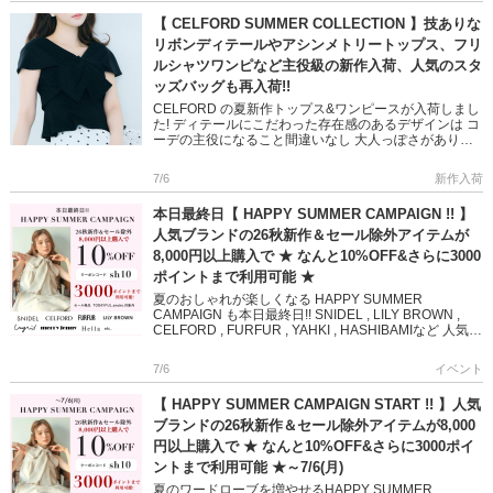
【 CELFORD SUMMER COLLECTION 】技ありな
リボンディテールやアシンメトリートップス、フリ
ルシャツワンピなど主役級の新作入荷、人気のスタ
ッズバッグも再入荷!!
CELFORD の夏新作トップス&ワンピースが入荷しまし
た! ディテールにこだわった存在感のあるデザインは コ
ーデの主役になること間違いなし 大人っぽさがありつ
つ、遊び心あふれるキャッチ―なスタイリングを叶えま
す […]
7/6
新作入荷
本日最終日【 HAPPY SUMMER CAMPAIGN !! 】
人気ブランドの26秋新作＆セール除外アイテムが
8,000円以上購入で ★ なんと10%OFF&さらに3000
ポイントまで利用可能 ★
夏のおしゃれが楽しくなる HAPPY SUMMER
CAMPAIGN も本日最終日!! SNIDEL , LILY BROWN ,
CELFORD , FURFUR , YAHKI , HASHIBAMIなど 人気ブ
ラン […]
7/6
イベント
【 HAPPY SUMMER CAMPAIGN START !! 】人気
ブランドの26秋新作＆セール除外アイテムが8,000
円以上購入で ★ なんと10%OFF&さらに3000ポイ
ントまで利用可能 ★～7/6(月)
夏のワードローブを増やせるHAPPY SUMMER