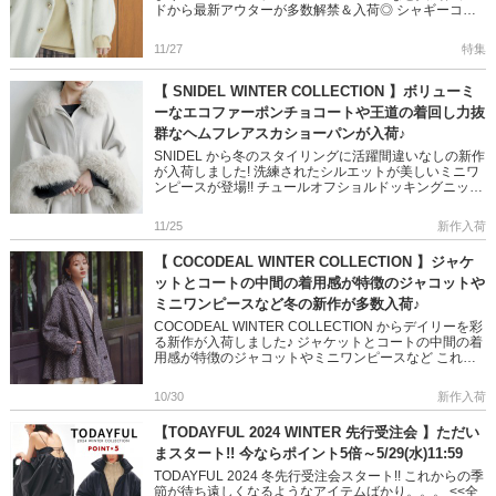
ドから最新アウターが多数解禁＆入荷◎ シャギーコー
トや定番人気のコートまでご紹介!! ＞＞202 […]
11/27
特集
【 SNIDEL WINTER COLLECTION 】ボリューミ
ーなエコファーポンチョコートや王道の着回し力抜
群なヘムフレアスカショーパンが入荷♪
SNIDEL から冬のスタイリングに活躍間違いなしの新作
が入荷しました! 洗練されたシルエットが美しいミニワ
ンピースが登場!! チュールオフショルドッキングニット
プルオーバーもリバイバル◎ 是非チェックして下さい
ね! ＞ […]
11/25
新作入荷
【 COCODEAL WINTER COLLECTION 】ジャケ
ットとコートの中間の着用感が特徴のジャコットや
ミニワンピースなど冬の新作が多数入荷♪
COCODEAL WINTER COLLECTION からデイリーを彩
る新作が入荷しました♪ ジャケットとコートの中間の着
用感が特徴のジャコットやミニワンピースなど これか
らのお出かけにぴったりなアイテムばかり◎ 大人っ […]
10/30
新作入荷
【TODAYFUL 2024 WINTER 先行受注会 】ただい
まスタート!! 今ならポイント5倍～5/29(水)11:59
TODAYFUL 2024 冬先行受注会スタート!! これからの季
節が待ち遠しくなるようなアイテムばかり。。。 <<全