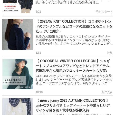
色、全サイズご予約頂けるのは受注会だけ!
5/29(水)11:59まで>> […]
5/21
予約スタート
【 2023AW KNIT COLLECTION 】コラボやトレン
ドのアンサンブルなどコーデの主役になるニットを
たっぷりご紹介♪
秋冬のお出掛けに着たいニットコレクション デイリー
に活躍するロゴ刺繍やインターシャ編みから さりげな
い肌見せが叶う、おでかけにぴったりなフェミニンデザ
インまで 1枚で存在感抜群のニットアイテムをご紹介♪
お気に入りがきっ […]
12/2
特集
【 COCODEAL WINTER COLLECTION 】シャギ
ートップスやベロアワンピなどトレンドアイテム、
宮田聡子さん着用のフロッキースカートも入荷♪
COCODEALからシーズンムード高まる冬の新作が入荷
しました♪ シャギーやベロアなど素材感でトレンドをお
さえ コーデにプラスするだけで、旬なスタイリングが
叶います 是非チェックして下さいね! ＞＞COCODEAL
の宮田 […]
10/18
新作入荷
【 merry jenny 2023 AUTUMN COLLECTION 】
girlyなフリル付きミッフィートートや愛らしいデ
ザインが目を惹く秋小物が多数入荷