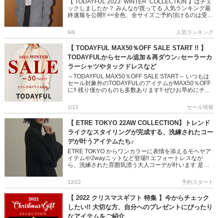
【 TODAYFUL 2023 WINTER COLLECTION 】はチェ
ックしましたか？ みんなが買ってる 人気ランキング最
終速報を公開!! <<全色、全サイズご予約頂けるのは受注
会だけ! 明日11 […]
6/6
人気ランキング
【 TODAYFUL MAX50％OFF SALE START !! 】
TODAYFULからセール追加＆再ダウン♪セーラーカ
ラーシャツやタックドレスなど
～TODAYFUL MAX50％OFF SALE START～ いつもは
セール対象外のTODAYFULのアイテムがMAX50％OFF
に!! 残り僅かのものも多数あります!! ぜひお早めにチェ
ックしてくださいね♡ ＞＞TO […]
1/13
セール情報
【 ETRE TOKYO 22AW COLLECTION】トレンド
ライクなスタイリングが完成する、洗練されたコー
デが叶うアイテムたち♪
ETRE TOKYO からワンカラーに表情を添えるモヘヤア
イテムや2wayニットなど登場!! エフォートレスなが
ら、洗練された雰囲気漂う大人コーデが叶います 是非
チェックしてくださいね!! ＞＞ETRE TOKYO 予約 […]
12/22
予約スタート
【 2022 クリスマスギフト 特集 】今からチェック
したい!! 大切な方、自分へのプレゼントにぴったり
なアイテムをご紹介