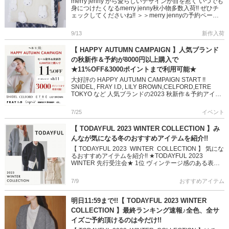
merry jenny から愛らしいデザインが目を惹く いつでも
身につけたくなるmerry jenny秋小物多数入荷!! ぜひチ
ェックしてくださいね!! ＞＞merry jennyの予約ページ
はこちら ＞＞merry j […]
9/13
新作入荷
【 HAPPY AUTUMN CAMPAIGN 】人気ブランド
の秋新作＆予約が8000円以上購入で
★11%OFF&3000ポイントまで利用可能★
大好評の HAPPY AUTUMN CAMPAIGN START !!
SNIDEL, FRAY I.D, LILY BROWN,CELFORD,ETRE
TOKYO など 人気ブランドの2023 秋新作＆予約アイテ
ムが […]
7/25
イベント
【 TODAYFUL 2023 WINTER COLLECTION 】み
んなが気になる冬のおすすめアイテムを紹介!!
【 TODAYFUL 2023 WINTER COLLECTION 】 気にな
るおすすめアイテムを紹介!! ★TODAYFUL 2023
WINTER 先行受注会★ 1位 ヴィンテージ感のある表情
に仕上げた裏毛生地の […]
7/9
おすすめアイテム
明日11:59まで!!【 TODAYFUL 2023 WINTER
COLLECTION 】最終ランキング速報♪全色、全サ
イズご予約頂けるのは今だけ!!