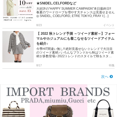
★SNIDEL.CELFORDなど
大好評の“HAPPY SUMMER CAMPAIGN”本日最終日!!
春夏のワードローブを増やす大チャンスは見逃せません
◎ SNIDEL, COELFORD, ETRE TOKYO, FRAY I […]
8/23
イベント
【 2022 秋トレンド予測 ～ツイード素材～】フォー
マルやカジュアルにも着こなせるツイードアイテム
を紹介♪
今季HIT間違い無し!! 絶対見逃せないトレンドで大注目
のツイード素材♪ いろんなブランドから秋はツイード素
材が多数登場♪ 2022トレンドのスタイルで秋をスター
トしちゃいましょ♪ ＞＞＞2022秋トレンド～ツイード
素材 […]
8/17
特集
次へ