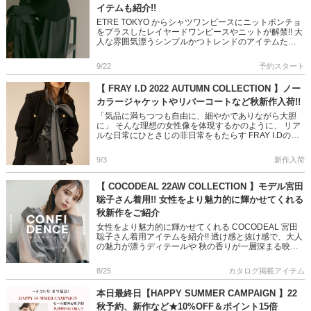
イテムも紹介!!
ETRE TOKYO からシャツワンピースにニットポンチョ
をプラスしたレイヤードワンピースやニットが解禁!! 大
人な雰囲気漂うシンプルかつトレンドのアイテムた
ち。。。 他にも入荷済の秋に活躍するモードなアイテ
ムばかり 是 […]
9/22
予約スタート
【 FRAY I.D 2022 AUTUMN COLLECTION 】ノー
カラージャケットやリバーコートなど秋新作入荷!!
「気品に満ちつつも自由に、細やかでありながら大胆
に」 そんな理想の女性像を体現するかのように、 リア
ルな日常にひとさじの非日常をもたらす FRAY I.Dの秋
コレクション 斬新なカッティングやラグジュアリーな
マテリアルの […]
9/3
新作入荷
【 COCODEAL 22AW COLLECTION 】モデル宮田
聡子さん着用!! 女性をより魅力的に輝かせてくれる
秋新作をご紹介
女性をより魅力的に輝かせてくれる COCODEAL 宮田
聡子さん着用アイテムを紹介!! 透け感と抜け感で、大人
の魅力が漂うディテールや 秋の香りが一層深まる映え
素材など。。。 ぜひご覧くださいね!! ＞＞COCODEAL
[…]
8/25
カタログ掲載アイテム
本日最終日【HAPPY SUMMER CAMPAIGN 】22
秋予約、新作など★10%OFF＆ポイント15倍