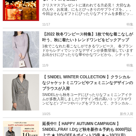
クリスマスプレゼントに迷われてる方必見！ 大切なあ
の人や、お友達、にもとびっきりのサプライズを。。。
今回はそんなギフトにぴったりなアイテムを多数ピック
アップしました◎ ぜひご覧ください♪ ＞＞2022クリス
マスギフト特 […]
11/17
特集
【2022 秋冬ワンピース特集】1枚で旬な着こなしが
叶う、秋に着たいトレンドワンピをピックアップ
1枚でこなれた着こなしができるワンピース、 各ブラン
ドからレディでシックなデザインが多数登場しています
お出かけにぴったりな華やかなワンピから、シティライ
クまで。。。 きっとお気に入りが見つかるワンピース
特集!! ぜひご […]
11/9
特集
【 SNIDEL WINTER COLLECTION 】クラシカル
なジャケットミニワンピやフェミニンなデザインの
ブラウスが入荷
SNIDELから秋冬コーデにぴったりなフェミニンアイテ
ムが多数入荷しました! デザイン性の高いトップスやワ
ンピなど♪ ブーツやバッグをプラスして、クラシカルな
スタイルもおすすめです 是非チェックしてくださいね!
＞＞SN […]
10/25
新作入荷
延長中!!【 HAPPY AUTUMN CAMPAIGN 】
SNIDEL,FRAY I.Dなど秋冬新作＆予約も 8000円以
上で ★ 10%OFF＆ポイント15倍 ★～10/31(月)