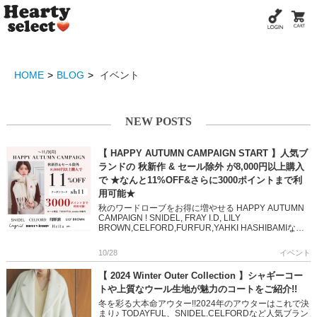
HOME
BLOG
イベント
NEW POSTS
【 HAPPY AUTUMN CAMPAIGN START 】人気ブ
ランドの 秋新作 & セール除外 が8,000円以上購入
で ★なんと11%OFF&さらに3000ポイントまで利
用可能★
秋のワードローブをお得に増やせる HAPPY AUTUMN
CAMPAIGN ! SNIDEL, FRAY I.D, LILY
BROWN,CELFORD,FURFUR,YAHKI HASHIBAMIなど
人気ブランドの […]
10/28
イベント
【 2024 Winter Outer Collection 】シャギーコー
トや上質なウール生地が魅力のコートをご紹介!!
冬を彩る大本命アウター!!2024年のアウターはこれで決
まり♪ TODAYFUL、SNIDEL.CELFORDなど人気ブラン