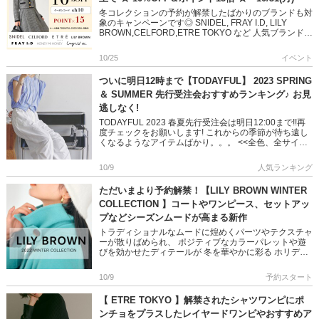
冬コレクションの予約が解禁したばかりのブランドも対
象のキャンペーンです◎ SNIDEL, FRAY I.D, LILY
BROWN,CELFORD,ETRE TOKYO など 人気ブランドの
秋冬新作＆予約アイテムが == […]
10/25
イベント
ついに明日12時まで【TODAYFUL】 2023 SPRING
＆ SUMMER 先行受注会おすすめランキング♪ お見
逃しなく!
TODAYFUL 2023 春夏先行受注会は明日12:00まで!!再
度チェックをお願いします! これからの季節が待ち遠し
くなるようなアイテムばかり。。。 <<全色、全サイズ
ご予約頂けるのは受注会だけ! 10/ […]
10/9
人気ランキング
ただいまより予約解禁！【LILY BROWN WINTER
COLLECTION 】コートやワンピース、セットアッ
プなどシーズンムードが高まる新作
トラディショナルなムードに煌めくパーツやテクスチャ
ーが散りばめられ、 ポジティブなカラーパレットや遊
びを効かせたディテールが 冬を華やかに彩る ホリデー
シーズンに心躍る LILY BROWNの最新コレクションを
お届けしま […]
10/9
予約スタート
【 ETRE TOKYO 】解禁されたシャツワンピにポ
ンチョをプラスしたレイヤードワンピやおすすめア