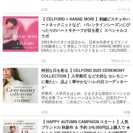
のセール除 […]
2/18
イベント
【 CELFORD × HANAE MORI 】刺繍ビスチェやハ
ートネックニットなど、バレンタインシーズンにぴ
ったりのハートモチーフが目を惹く スペシャルコ
ラボ
1951年のスタジオ設立から、日本を代表するブランド
の先駆者として 存在しつづけてきたHANAE MORI その
DNAとエッセンスをリスペクトをもって、CELFORDら
しく形にしたコラボレーション ハートモチーフを多彩
な […]
2/5
予約スタート
特別な日を彩る【 CELFORD 2025 CEREMONY
COLLECTION 】入卒業式 など大切な セレモニー
に着たい、品よく華やかな’ハレの日コーディネー
ト’
卒業式・入学式をはじめ、さまざまな節目のイベントが
増える春 フォーマルシーンはもちろん、記念日デート
や初顔合わせ、二次会といった “ハレの日”にも活躍する
多彩なコーディネートをご紹介♪ 顔周りがぱっと華や
ぎ、晴れやかなシ […]
1/19
特集
【 HAPPY AUTUMN CAMPAIGN スタート 】人気
ブランドの 秋新作 ＆ 予約 が8,000円以上購入で ★