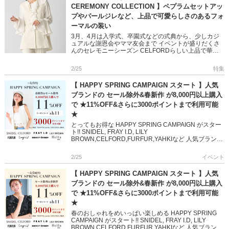
CEREMONY COLLECTION 】ペプラムセットアッ
プやパールジレなど、上品で可愛らしさのあるフォ
ーマルの装い
3月、4月は入学式、卒園式などの式典から、少しカジ
ュアルな謝恩会やママ友会まで イベントが盛りだくさ
んのセレモニーシーズン CELFORDらしい上品で華や
かなアイテムを巧みに組み合わせ、 誰からも好印象を
持たれる着回しコ […]
2/25
特集
【 HAPPY SPRING CAMPAIGN スタート 】人気
ブランドの セール除外&春新作 が8,000円以上購入
で ★11%OFF&さらに3000ポイントまで利用可能
★
とってもお得な HAPPY SPRING CAMPAIGN がスター
ト!! SNIDEL, FRAY I.D, LILY
BROWN,CELFORD,FURFUR,YAHKIなど 人気ブランド
の 2025 春新作& […]
2/25
イベント
【 HAPPY SPRING CAMPAIGN スタート 】人気
ブランドの セール除外&春新作 が8,000円以上購入
で ★11%OFF&さらに3000ポイントまで利用可能
★
春のおしゃれをめいっぱい楽しめる HAPPY SPRING
CAMPAIGN がスタート!! SNIDEL, FRAY I.D, LILY
BROWN,CELFORD,FURFUR,YAHKIなど 人気ブランド