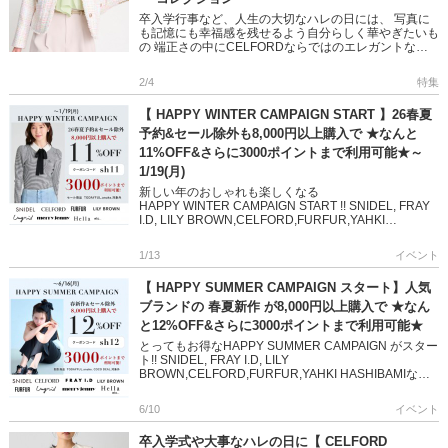
卒入学行事など、人生の大切なハレの日には、 写真に
も記憶にも幸福感を残せるよう自分らしく華やぎたいも
の 端正さの中にCELFORDならではのエレガントな色
合いや ディテールを纏ったセレモニースタイルをご紹
介 ＞＞2026 […]
2/4
特集
【 HAPPY WINTER CAMPAIGN START 】26春夏
予約&セール除外も8,000円以上購入で ★なんと
11%OFF&さらに3000ポイントまで利用可能★～
1/19(月)
新しい年のおしゃれも楽しくなる
HAPPY WINTER CAMPAIGN START !! SNIDEL, FRAY
I.D, LILY BROWN,CELFORD,FURFUR,YAHKI
HASHIBAMIなど 人気 […]
1/13
イベント
【 HAPPY SUMMER CAMPAIGN スタート】人気
ブランドの 春夏新作 が8,000円以上購入で ★なん
と12%OFF&さらに3000ポイントまで利用可能★
とってもお得なHAPPY SUMMER CAMPAIGN がスター
ト!! SNIDEL, FRAY I.D, LILY
BROWN,CELFORD,FURFUR,YAHKI HASHIBAMIなど
人気ブランドの 202 […]
6/10
イベント
卒入学式や大事なハレの日に【 CELFORD