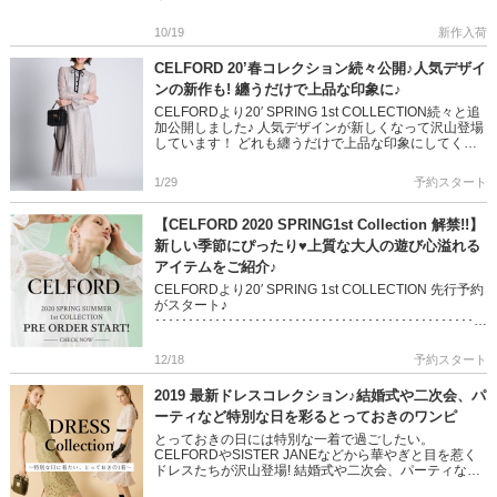
ムード溢れるコーディネートが叶います 大人の女性に
ぴったりな […]
10/19
新作入荷
CELFORD 20’春コレクション続々公開♪人気デザイ
ンの新作も! 纏うだけで上品な印象に♪
CELFORDより20′ SPRING 1st COLLECTION続々と追
加公開しました♪ 人気デザインが新しくなって沢山登場
しています！ どれも纏うだけで上品な印象にしてくれ
るCELFORDの新しい季節にぴったりなコ […]
1/29
予約スタート
【CELFORD 2020 SPRING1st Collection 解禁!!】
新しい季節にぴったり♥上質な大人の遊び心溢れる
アイテムをご紹介♪
CELFORDより20′ SPRING 1st COLLECTION 先行予約
がスタート♪
････････････････････････････････････････････････ ”
E […]
12/18
予約スタート
2019 最新ドレスコレクション♪結婚式や二次会、パ
ーティなど特別な日を彩るとっておきのワンピ
とっておきの日には特別な一着で過ごしたい。
CELFORDやSISTER JANEなどから華やぎと目を惹く
ドレスたちが沢山登場! 結婚式や二次会、パーティな
ど、特別な日にぴったりな品格を備えたレディの装いへ