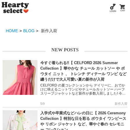
HOME
BLOG
新作入荷
NEW POSTS
今すぐ着られる!!【 CELFORD 2026 Summer
Collection 】華やかな チュール カットソー や ボ
ウタイ ニット 、 トレンチ ディテール ワンピ など
纏うだけで大人可愛い夏の新作が入荷
CELFORD の夏コレクションから デイリーに、おでか
けに映えるニットワンピやチュールカットソー ハーフ
スリーブジャケットなど新作が多数入荷しました! 今の
シーズン大人気のUVカット機能も嬉しいポイント ぜひ
チェックし […]
5/9
新作入荷
入学式や卒業式などハレの日に【 2026 Ceremony
Collection 】特別な日を彩る ボウタイ ワンピース
や リボン ジャケット など、華やぐ春の セレモニ
ー コレクション