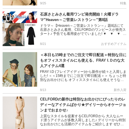
と導くドレスを […]
9/25
特集
石原さとみさん着用ワンピ発売開始！火曜ドラ
マ”Heaven～ご苦楽レストラン～”第8話
ドラマ～【Heaven～ご苦楽レストラン～』題8話にて
石原さとみさん着用、CELFORDのワンピースが発売ス
タート♪ 予告でも着用姿がでていました! ▼ ▼ ▼
生地の落ち感を活かし、着やす […]
8/21
おすすめアイテム
＜本日も15時までのご注文で即日配送＞特別な日に
もオフィススタイルにも使える、FRAY I.Ｄのな大
人アイテム4選
FRAY I.D (フレイアイディー)から新作が続々と入荷しま
した! ＜＜15時までにご注文で即日配送＞＞ ちょっと特
別なお出かけにも オフィススタイルにも使えそうなア
イテムが沢山! 拘ったデザインで着るだけでおしゃれ見
[…]
8/13
新作入荷
CELFORDの新作は特別なお出かけにぴったりのレ
ディーなアイテムばかり★デイリーからオケージョ
ンまでおまかせ♪
上質なスタイルを提案するCELFORDから 大人なムー
ド漂うアイテムが多数入荷しました♪ デイリーから特別
なお出かけにも活躍のアイテムをご紹介します ぜひご
覧くださいね◎ ＞＞CELFORDの全アイテムはこちらか