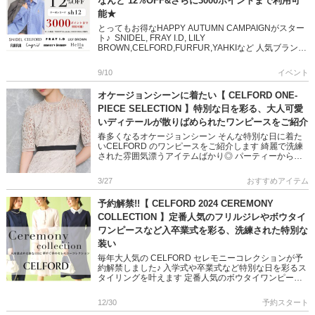
なんと 12%OFF&さらに3000ポイントまで利用可
能★
とってもお得なHAPPY AUTUMN CAMPAIGNがスター
ト♪ SNIDEL, FRAY I.D, LILY
BROWN,CELFORD,FURFUR,YAHKIなど 人気ブランド
の2024 秋予約＆新作アイテム […]
9/10
イベント
オケージョンシーンに着たい【 CELFORD ONE-
PIECE SELECTION 】特別な日を彩る、大人可愛
いディテールが散りばめられたワンピースをご紹介
春多くなるオケージョンシーン そんな特別な日に着た
いCELFORD のワンピースをご紹介します 綺麗で洗練
された雰囲気漂うアイテムばかり◎ パーティーから冠
婚葬祭まで、シーンに合わせてお選びいただけます ぜ
ひご覧ください […]
3/27
おすすめアイテム
予約解禁!!【 CELFORD 2024 CEREMONY
COLLECTION 】定番人気のフリルジレやボウタイ
ワンピースなど入卒業式を彩る、洗練された特別な
装い
毎年大人気の CELFORD セレモニーコレクションが予
約解禁しました♪ 入学式や卒業式など特別な日を彩るス
タイリングを叶えます 定番人気のボウタイワンピース
やセットアップも今年らしくアップデート 是非チェッ
クしてくださ […]
12/30
予約スタート