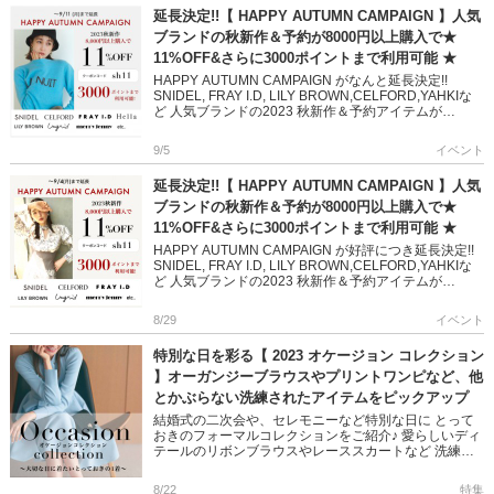
延長決定!!【 HAPPY AUTUMN CAMPAIGN 】人気
ブランドの秋新作＆予約が8000円以上購入で★
11%OFF&さらに3000ポイントまで利用可能 ★
HAPPY AUTUMN CAMPAIGN がなんと延長決定!!
SNIDEL, FRAY I.D, LILY BROWN,CELFORD,YAHKIな
ど 人気ブランドの2023 秋新作＆予約アイテムが
======== […]
9/5
イベント
延長決定!!【 HAPPY AUTUMN CAMPAIGN 】人気
ブランドの秋新作＆予約が8000円以上購入で★
11%OFF&さらに3000ポイントまで利用可能 ★
HAPPY AUTUMN CAMPAIGN が好評につき延長決定!!
SNIDEL, FRAY I.D, LILY BROWN,CELFORD,YAHKIな
ど 人気ブランドの2023 秋新作＆予約アイテムが
====== […]
8/29
イベント
特別な日を彩る【 2023 オケージョン コレクション
】オーガンジーブラウスやプリントワンピなど、他
とかぶらない洗練されたアイテムをピックアップ
結婚式の二次会や、セレモニーなど特別な日に とって
おきのフォーマルコレクションをご紹介♪ 愛らしいディ
テールのリボンブラウスやレーススカートなど 洗練さ
れたデザインでオケージョンシーンを彩ります ＞＞
2023 オケージョ […]
8/22
特集