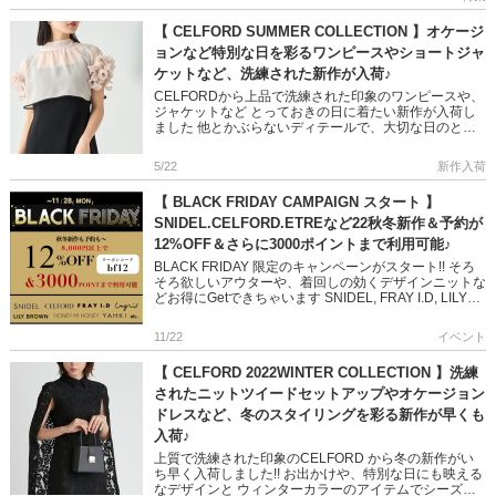
【 CELFORD SUMMER COLLECTION 】オケージ
ョンなど特別な日を彩るワンピースやショートジャ
ケットなど、洗練された新作が入荷♪
CELFORDから上品で洗練された印象のワンピースや、
ジャケットなど とっておきの日に着たい新作が入荷し
ました 他とかぶらないディテールで、大切な日のとっ
ておきの1枚になること間違いなし デイリーやおでかけ
に活躍の、上品 […]
5/22
新作入荷
【 BLACK FRIDAY CAMPAIGN スタート 】
SNIDEL.CELFORD.ETREなど22秋冬新作＆予約が
12%OFF＆さらに3000ポイントまで利用可能♪
BLACK FRIDAY 限定のキャンペーンがスタート!! そろ
そろ欲しいアウターや、着回しの効くデザインニットな
どお得にGetできちゃいます SNIDEL, FRAY I.D, LILY
BROWN,CELFORD,E […]
11/22
イベント
【 CELFORD 2022WINTER COLLECTION 】洗練
されたニットツイードセットアップやオケージョン
ドレスなど、冬のスタイリングを彩る新作が早くも
入荷♪
上質で洗練された印象のCELFORD から冬の新作がい
ち早く入荷しました!! お出かけや、特別な日にも映える
なデザインと ウィンターカラーのアイテムでシーズン