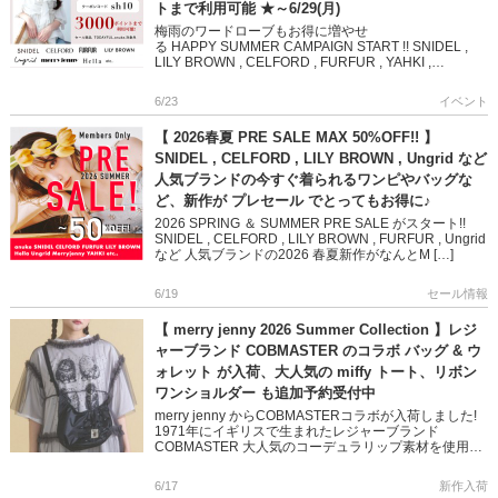
トまで利用可能 ★～6/29(月)
梅雨のワードローブもお得に増やせ
る HAPPY SUMMER CAMPAIGN START !! SNIDEL ,
LILY BROWN , CELFORD , FURFUR , YAHKI ,
HASHIBAMIなど […]
6/23
イベント
【 2026春夏 PRE SALE MAX 50%OFF!! 】
SNIDEL , CELFORD , LILY BROWN , Ungrid など
人気ブランドの今すぐ着られるワンピやバッグな
ど、新作が プレセール でとってもお得に♪
2026 SPRING ＆ SUMMER PRE SALE がスタート!!
SNIDEL , CELFORD , LILY BROWN , FURFUR , Ungrid
など 人気ブランドの2026 春夏新作がなんとM […]
6/19
セール情報
【 merry jenny 2026 Summer Collection 】レジ
ャーブランド COBMASTER のコラボ バッグ & ウ
ォレット が入荷、大人気の miffy トート、リボン
ワンショルダー も追加予約受付中
merry jenny からCOBMASTERコラボが入荷しました!
1971年にイギリスで生まれたレジャーブランド
COBMASTER 大人気のコーデュラリップ素材を使用し
たショルダーバッグ&ウォレット そしてポ […]
6/17
新作入荷