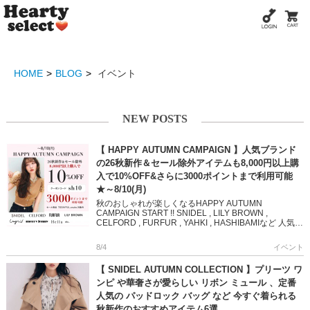
HOME
BLOG
イベント
NEW POSTS
【 HAPPY AUTUMN CAMPAIGN 】人気ブランド
の26秋新作＆セール除外アイテムも8,000円以上購
入で10%OFF&さらに3000ポイントまで利用可能
★～8/10(月)
秋のおしゃれが楽しくなるHAPPY AUTUMN
CAMPAIGN START !! SNIDEL , LILY BROWN ,
CELFORD , FURFUR , YAHKI , HASHIBAMIなど 人気ブ
ランド […]
8/4
イベント
【 SNIDEL AUTUMN COLLECTION 】プリーツ ワ
ンピ や華奢さが愛らしい リボン ミュール 、定番
人気の パッドロック バッグ など 今すぐ着られる
秋新作のおすすめアイテム6選