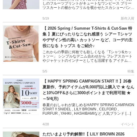
しのフルーツプリントがキュートなワンピース プリー
ツスカートの裾からフリルを覗かせたスカショーパンな
ど デイリーに映えるフェミニンアイテムがラインナッ
プしています […]
5/19
新作入荷
【 2026 Spring / Summer T-Shirts & Cut-Saw 特
集 】夏にぴったりなこなれ感漂う シアー Tシャツ
やデザイン性の高い カットソー など、コーデの主
役になる トップス をご紹介♪
これからの季節に何枚でも欲しくなる「Tシャツ&カッ
トソー」 シンプルなデニム合わせから フレアスカート
やジャケットのインナーとしても活躍する アイテムを
ご紹介します! ガーリーやモードなどテイスト違いで、
コーデの […]
5/5
特集
【 HAPPY SPRING CAMPAIGN START !! 】26春
夏新作、予約アイテムが8,000円以上購入で ★ なん
と10%OFF&さらに3000ポイントまで利用可能 ★
～5/4(月)
春夏のおしゃれが楽しめるHAPPY SPRING CAMPAIGN
START !! SNIDEL , LILY BROWN , CELFORD ,
FURFUR , YAHKI , HASHIBAMIなど 人気ブランド […]
4/28
イベント
ただいまより予約解禁!!【 LILY BROWN 2026