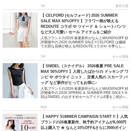
す […]
7/6
新作入荷
【 CELFORD (セルフォード) 2026 SUMMER
SALE MAX 60%OFF!! 】フラワー柄が映える
REDOUTE コラボ や ツイード ＆ ショートパンツ
など大人可愛い セール アイテムをご紹介
人気ブランドの2026 春夏新作がなんとMAX60%OFF 好
評開催中の 2026 SUMMER SALE !! CELFORD は繊細
で大胆な花柄が映えるREDOUTEコラボや 今季らしい
ツイードパンツ、ドットブラウス […]
7/4
セール情報
【 SNIDEL（スナイデル） 2026春夏 PRE SALE
MAX 50%OFF!! 】入荷したばかりの ドッキング ワ
ンピ や ボウタイ ニット 、定番人気の スカーフ バ
ッグ など新作がとってもお得に♪
人気ブランドの2026 春夏新作がなんとMAX50%OFF 好
評開催中の 2026 SPRING ＆ SUMMER PRE SALE !! 今
回はSNIDEL のおすすめセールアイテム6選をご紹介♪
入荷したばかりのリボ […]
6/24
セール情報
【 HAPPY SUMMER CAMPAIGN START !! 】人気
ブランドの26春夏新作、秋予約アイテムが8,000円
以上購入で ★ なんと10%OFF&さらに3000ポイン