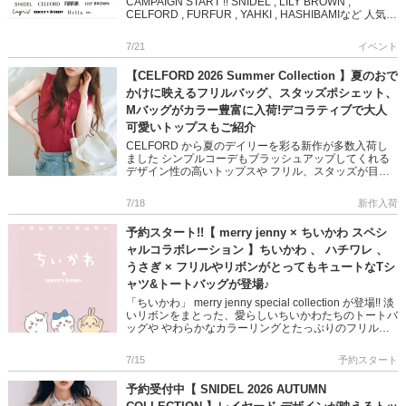
CAMPAIGN START !! SNIDEL , LILY BROWN ,
CELFORD , FURFUR , YAHKI , HASHIBAMIなど 人気ブ
ランド […]
7/21
イベント
【CELFORD 2026 Summer Collection 】夏のおで
かけに映えるフリルバッグ、スタッズポシェット、
Mバッグがカラー豊富に入荷!デコラティブで大人
可愛いトップスもご紹介
CELFORD から夏のデイリーを彩る新作が多数入荷し
ました シンプルコーデもブラッシュアップしてくれる
デザイン性の高いトップスや フリル、スタッズが目を
惹くバッグなど 大人気リュタンシリーズもカラーバリ
エーション豊富に […]
7/18
新作入荷
予約スタート!!【 merry jenny × ちいかわ スペシ
ャルコラボレーション 】ちいかわ 、 ハチワレ 、
うさぎ × フリルやリボンがとってもキュートなTシ
ャツ&トートバッグが登場♪
「ちいかわ」 merry jenny special collection が登場!! 淡
いリボンをまとった、愛らしいちいかわたちのトートバ
ッグや やわらかなカラーリングとたっぷりのフリルが
可愛いTシャツなど ふと目が合 […]
7/15
予約スタート
予約受付中【 SNIDEL 2026 AUTUMN