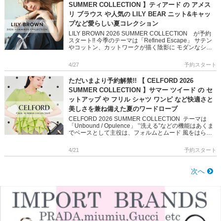
SUMMER COLLECTION 】ティアード の アメス
リ ブラウス や人気の LILY BEAR ニット&キャッ
プなど愛らしい夏コレクション
LILY BROWN 2026 SUMMER COLLECTION が予約
スタート!! 今季のテーマは「Refined Escape」 サテン
やコットン、カットワークが描く陰影に モダンなシル
エットが重なり表情豊かな柄や […]
4/27
予約スタート
ただいまより予約解禁!! 【 CELFORD 2026
SUMMER COLLECTION 】サマー ツイード の セ
ットアップ や フリル シャツ ワンピ など快適さと
美しさを兼ね備えた夏のワードローブ
CELFORD 2026 SUMMER COLLECTION テーマは
「Unbound / Opulence」 ’’洗える”などの機能はあくま
でベースとして主役は、フォルムとムード 風をはらむ
軽やかさと、 纏うだけで完 […]
4/21
予約スタート
次へ