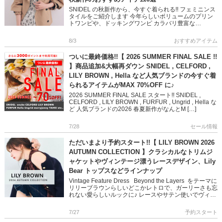
SNIDEL の秋新作から、今すぐ着られる!! フェミニンス
タイルをご紹介します 今年らしいボリュームのプリン
トワンピや、ドッキングワンピ カラバリ豊富な
NEWERA キャップや 鍵チャームが可愛いバッグなど
フェミニン […]
8/3
おすすめアイテム
ついに最終価格!!【 2026 SUMMER FINAL SALE !!
】商品追加&大幅再ダウン SNIDEL , CELFORD ,
LILY BROWN , Hella など人気ブランドの今すぐ着
られるアイテムがMAX 70%OFF に♪
2026 SUMMER FINAL SALE スタート!! SNIDEL ,
CELFORD , LILY BROWN , FURFUR , Ungrid , Hella な
ど 人気ブランドの2026 春夏新作がなんとM […]
7/28
セール情報
ただいまより予約スタート!!【 LILY BROWN 2026
AUTUMN COLLECTION 】クラシカルなトリムジ
ャケットやヴィンテージ漂うレースデザイン、Lily
Bear トップスなどラインナップ
Vintage Feature Dress Beyond the Layers をテーマに
リリーブラウンらしいどこかレトロで、ガーリーさも忘
れない愛らしいルックに♪ レースやサテン使いでヴィン
テージ感を醸し出し […]
7/27
予約スタート