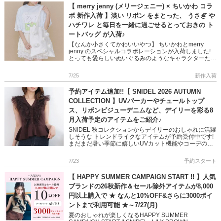
【 merry jenny (メリージェニー) × ちいかわ コラ
ボ 新作入荷 】淡い リボン をまとった、 うさぎ や
ハチワレ と毎日を一緒に過ごせるとっておきの ト
ートバッグ が入荷♪
【なんか小さくてかわいいやつ】 ちいかわとmerry
jenny のスペシャルコラボレーションが入荷しました!
とっても愛らしいぬいぐるみのようなキャラクターたく
さんのせた 大容量のトートバッグ 何でもない日常もた
のしく […]
7/25
新作入荷
予約アイテム追加!!【 SNIDEL 2026 AUTUMN
COLLECTION 】UVパーカーやチュールトップ
ス、リボンビジューデニムなど、デイリーを彩る8
月入荷予定のアイテムをご紹介♪
SNIDEL 秋コレクションからデイリーのおしゃれに活躍
しそうな トレンドライクなアイテムが予約受付中です!
まだまだ暑い季節に嬉しいUVカット機能やコーデの主
役になるチュール使いやリボンディテール 1点投入で映
えるスタ […]
7/23
予約スタート
【 HAPPY SUMMER CAMPAIGN START !! 】人気
ブランドの26秋新作＆セール除外アイテムが8,000
円以上購入で ★ なんと10%OFF&さらに3000ポイ
ントまで利用可能 ★～7/27(月)
夏のおしゃれが楽しくなるHAPPY SUMMER