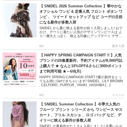
【 SNIDEL 2026 Summer Collection 】華やかな
オフショル ワンピ & 定番人気 フロント ボタン ワ
ンピ 、 ツイード セットアップ など コーデの主役
になる新作が多数入荷
SNIDEL から夏に映える新作が続々入荷しました! おで
かけ、デートに着たい人気のデザインワンピースは よ
り一層大人っぽく、映える印象にアップデート デザイ
ン性の高いニットトップスやミックスツイードアイテム
で 大人の遊 […]
6/2
新作入荷
【 HAPPY SPRING CAMPAIGN START !! 】人気
ブランドの26春夏新作、予約アイテムが8,000円以
上購入で ★ なんと10%OFF&さらに3000ポイント
まで利用可能 ★～6/8(月)
HAPPY SPRING CAMPAIGN START !!夏の新作をとっ
てもお得にGetできちゃいます! SNIDEL , LILY BROWN
, CELFORD , FURFUR , YAHKI , HASHIBA […]
6/2
イベント
【 SNIDEL Summer Collection 】今季大人気の
フルーツ プリント シリーズ から ワンピース やス
カート、フリル スカショ 、ロゴ バッグ など、デ
イリーに映える新作が多数入荷
SNIDEL の夏新作がたくさん入荷しました! 今季いちお