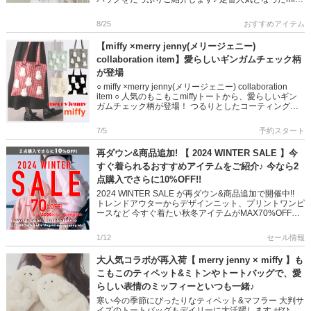
コラボトート […]
8/25
おすすめアイテム
【miffy ×merry jenny(メリージェニー)
collaboration item】愛らしいギンガムチェック柄
が登場
○ miffy ×merry jenny(メリージェニー) collaboration
item ○ 人気のもこもこmiffyトートから、愛らしいギン
ガムチェック柄が登場！ つるりとしたコーティング生
地で、水分や汚れにも […]
7/5
予約スタート
再ダウン&商品追加! 【 2024 WINTER SALE 】今
すぐ着られるおすすめアイテムをご紹介♪ 今なら2
点購入でさらに10%OFF!!
2024 WINTER SALE が再ダウン&商品追加で開催中!!
トレンドアウターからデザインニット、プリントワンピ
ースなど 今すぐ着たい秋冬アイテムがMAX70%OFFで
とってもお得に♪ 今回はデイリーやお […]
1/12
セール情報
大人気コラボが再入荷【 merry jenny × miffy 】も
こもこのティペット&ミトンやトートバッグで、愛
らしい表情のミッフィーといつも一緒♪
寒い今の季節にぴったりなティペット&マフラー 大判サ
イズのトートバッグもデイリーに大活躍します ぜひ、