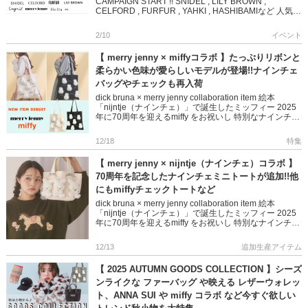
CAMPAIGN START !! SNIDEL , LILY BROWN ,
CELFORD , FURFUR , YAHKI , HASHIBAMIなど 人気ブ
ラン […]
2/10
イベント
【 merry jenny × miffyコラボ 】たっぷりリボンと
柔らかい色味が愛らしいモデルが登場!!ナインチェ
バッグやチェックも再入荷
dick bruna × merry jenny collaboration item 絵本
「nijntje（ナインチェ）」で誕生したミッフィー 2025
年に70周年を迎えるmiffy をお祝いし 特別なナインチェ
デザイ […]
12/18
特集
【 merry jenny × nijntje（ナインチェ）コラボ 】
70周年を記念したナインチェミニトートが追加!!他
にもmiffyチェックトートなど
dick bruna × merry jenny collaboration item 絵本
「nijntje（ナインチェ）」で誕生したミッフィー 2025
年に70周年を迎えるmiffy をお祝いし 特別なナインチェ
デザイ […]
12/13
追加生産アイテム
【 2025 AUTUMN GOODS COLLECTION 】シーズ
ンライクな ファーバッグ や映える レザーウォレッ
ト、ANNA SUI や miffy コラボ など今すぐ欲しい