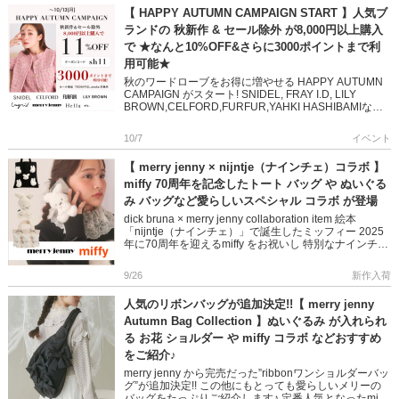
【 HAPPY AUTUMN CAMPAIGN START 】人気ブ
ランドの 秋新作 & セール除外 が8,000円以上購入
で ★なんと10%OFF&さらに3000ポイントまで利
用可能★
秋のワードローブをお得に増やせる HAPPY AUTUMN
CAMPAIGN がスタート! SNIDEL, FRAY I.D, LILY
BROWN,CELFORD,FURFUR,YAHKI HASHIBAMIなど
人気 […]
10/7
イベント
【 merry jenny × nijntje（ナインチェ）コラボ 】
miffy 70周年を記念したトート バッグ や ぬいぐる
み バッグなど愛らしいスペシャル コラボ が登場
dick bruna × merry jenny collaboration item 絵本
「nijntje（ナインチェ）」で誕生したミッフィー 2025
年に70周年を迎えるmiffy をお祝いし 特別なナインチェ
デザイ […]
9/26
新作入荷
人気のリボンバッグが追加決定!!【 merry jenny
Autumn Bag Collection 】ぬいぐるみ が入れられ
る お花 ショルダー や miffy コラボ などおすすめ
をご紹介♪
merry jenny から完売だった”ribbonワンショルダーバッ
グ”が追加決定!! この他にもとっても愛らしいメリーの
バッグをたっぷりご紹介します♪ 定番人気となったmiffy