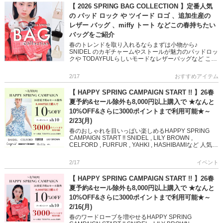
【 2026 SPRING BAG COLLECTION 】定番人気
の パッド ロック や ツイード ロゴ 、追加生産の
レザー バッグ 、miffy トート などこの春持ちたい
バッグをご紹介
春のトレンドを取り入れるならまずは小物から♪
SNIDEL のカギチャームやストールが魅力のパッドロッ
クや TODAYFULらしいモードなレザーバッグなど この
春持ちたい、人気ブランドのバッグをご紹介します ぜ
ひご覧くだ […]
2/17
おすすめアイテム
【 HAPPY SPRING CAMPAIGN START !! 】26春
夏予約&セール除外も8,000円以上購入で ★なんと
10%OFF&さらに3000ポイントまで利用可能★～
2/23(月)
春のおしゃれを目いっぱい楽しめるHAPPY SPRING
CAMPAIGN START !! SNIDEL , LILY BROWN ,
CELFORD , FURFUR , YAHKI , HASHIBAMIなど 人気
[…]
2/17
イベント
【 HAPPY SPRING CAMPAIGN START !! 】26春
夏予約&セール除外も8,000円以上購入で ★なんと
10%OFF&さらに3000ポイントまで利用可能★～
2/16(月)
春のワードローブを増やせるHAPPY SPRING