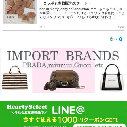
ーコラボも多数販売スタート!!
boris× merry jenny collaboration item ! もこもこボリス
が可愛くって、ユニークだけどブラウンの単色使いでど
んなスタリングにも◎ いつものstylingに合わせて、いっ
しょにお出かけ。 […]
7/14
特集
次へ