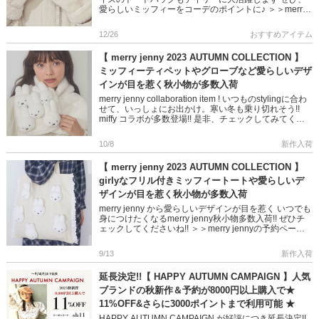
愛らしいミッフィーをコーデのポイントに♪ ＞＞merry
jenny × miffy のアイテムはこちら ＞＞ […]
12/26
おすすめアイテム
【 merry jenny 2023 AUTUMN COLLECTION 】
ミッフィーティペットやグローブなど愛らしいデザ
インが目を惹く秋小物が多数入荷
merry jenny collaboration item ! いつものstylingに合わ
せて、いっしょにお出かけ。寒い冬も乗り切れそう!!
miffy コラボが多数登場!! 是非、チェックしてみてくだ
さいね◎ ＞＞ […]
10/8
新作入荷
【 merry jenny 2023 AUTUMN COLLECTION 】
girlyなフリル付きミッフィートートや愛らしいデ
ザインが目を惹く秋小物が多数入荷
merry jenny から愛らしいデザインが目を惹く いつでも
身につけたくなるmerry jenny秋小物多数入荷!! ぜひチ
ェックしてくださいね!! ＞＞merry jennyの予約ページ
はこちら ＞＞merry j […]
9/13
新作入荷
延長決定!!【 HAPPY AUTUMN CAMPAIGN 】人気
ブランドの秋新作＆予約が8000円以上購入で★
11%OFF&さらに3000ポイントまで利用可能 ★
HAPPY AUTUMN CAMPAIGN が好評につき延長決定!!