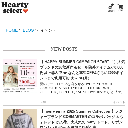
HOME
BLOG
イベント
NEW POSTS
【 HAPPY SUMMER CAMPAIGN START !! 】人気
ブランドの26秋新作＆セール除外アイテムが8,000
円以上購入で ★ なんと10%OFF&さらに3000ポイ
ントまで利用可能 ★～7/6(月)
夏のワードローブを増やせるHAPPY SUMMER
CAMPAIGN START !! SNIDEL , LILY BROWN ,
CELFORD , FURFUR , YAHKI , HASHIBAMIなど 人気ブ
ラン […]
6/30
イベント
【 merry jenny 2026 Summer Collection 】レジ
ャーブランド COBMASTER のコラボ バッグ & ウ
ォレット が入荷、大人気の miffy トート、リボン
ワンショルダー も追加予約受付中