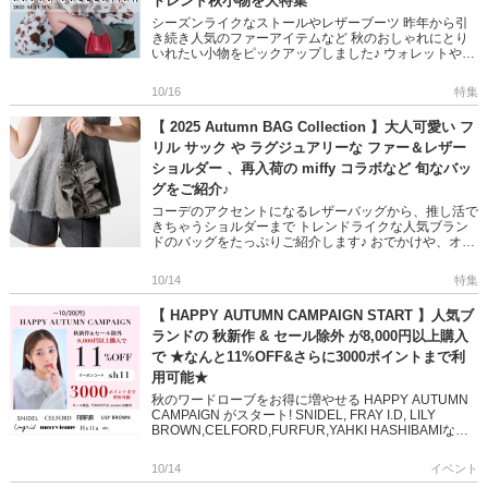
トレンド秋小物を大特集
シーズンライクなストールやレザーブーツ 昨年から引
き続き人気のファーアイテムなど 秋のおしゃれにとり
いれたい小物をピックアップしました♪ ウォレットやバ
ッグなど容量たっぷりで機能性も充実 ぜひチェックし
てください! ＞＞ […]
10/16
特集
【 2025 Autumn BAG Collection 】大人可愛い フ
リル サック や ラグジュアリーな ファー＆レザー
ショルダー 、再入荷の miffy コラボなど 旬なバッ
グをご紹介♪
コーデのアクセントになるレザーバッグから、推し活で
きちゃうショルダーまで トレンドライクな人気ブラン
ドのバッグをたっぷりご紹介します♪ おでかけや、オフ
ィスに活躍する、デザイン性＆機能性の高いアイテムば
かり 日々のスタイ […]
10/14
特集
【 HAPPY AUTUMN CAMPAIGN START 】人気ブ
ランドの 秋新作 & セール除外 が8,000円以上購入
で ★なんと11%OFF&さらに3000ポイントまで利
用可能★
秋のワードローブをお得に増やせる HAPPY AUTUMN
CAMPAIGN がスタート! SNIDEL, FRAY I.D, LILY
BROWN,CELFORD,FURFUR,YAHKI HASHIBAMIなど
人気 […]
10/14
イベント