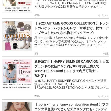
SNIDEL, FRAY I.D, LILY BROWN,CELFORD,YAHKIな
ど 人気ブランドの2023 秋新作＆予約アイテムが
====== […]
8/29
イベント
【 2023 AUTUMN GOODS COLLECTION 】トレン
ドのバケットハットからレザーサボまで、秋コーデ
にプラスしたい旬な小物をピックアップ♪
秋コーデに取り入れたい小物を大特集♪ トレンド継続中
のバケハやキャップの素材を変えたり ミニバッグやレ
ザーシューズなど辛口アイテムをプラスしたり デイリ
ーからオフィス、おでかけにも活躍する旬なデザインば
かり 今から使える […]
8/1
特集
延長決定!!【 HAPPY SUMMER CAMPAIGN 】人気
ブランドの秋新作＆予約が8000円以上購入で
★10%OFF&3000ポイントまで利用可能★～
7/24(月)
大好評の HAPPY SUMMER CAMPAIGN がなんと延長
決定♪ SNIDEL, FRAY I.D, LILY
BROWN,CELFORD,ETRE TOKYO など 人気ブランドの
2023 秋新作＆予約アイテム […]
7/18
イベント
【 boris× merry jenny collaboration item! 】ブラ
ウンの単色使いでどんなスタリングにも♪ミッフィ