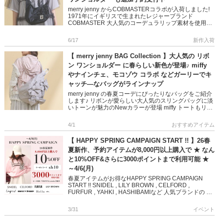
merry jenny からCOBMASTERコラボが入荷しました!
1971年にイギリスで生まれたレジャーブランド
COBMASTER 大人気のコーデュラリップ素材を使用し
たショルダーバッグ&ウォレット そしてポ […]
6/17
新作入荷
【 merry jenny BAG Collection 】大人気の リボ
ン ワンショルダー に春らしい新色が登場♪ miffy
やナインチェ、モコゾウ コラボ などガーリーでキ
ャッチ―なバッグがラインナップ
merry jenny の春夏コーデにぴったりなバッグをご紹介
します♪ リボンが愛らしい大人気のスリングバッグに淡
いトーンが魅力のNewカラーが登場 miffy トートもリボ
ンが付いた新デザインにアップデートしました ど […]
4/1
おすすめアイテム
【 HAPPY SPRING CAMPAIGN START !! 】26春
夏新作、予約アイテムが8,000円以上購入で ★ なん
と10%OFF&さらに3000ポイントまで利用可能 ★
～4/6(月)
春夏アイテムがお得なHAPPY SPRING CAMPAIGN
START !! SNIDEL , LILY BROWN , CELFORD ,
FURFUR , YAHKI , HASHIBAMIなど 人気ブランドの
[…]
3/31
イベント