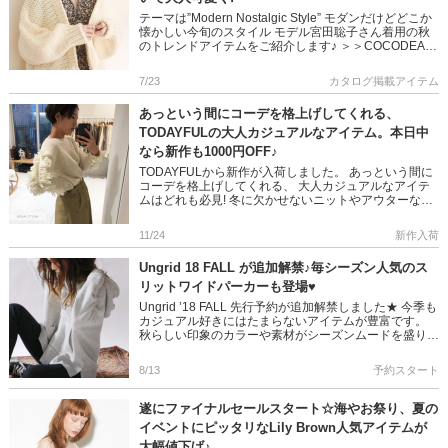
テーマは”Modern Nostalgic Style” モダンだけどどこか
懐かしい今旬のスタイル モデル宮田聡子さん着用の秋
のトレンドアイテムをご紹介します♪ ＞＞COCODEAL
カタログ掲載ア […]
7/23
カタログ掲載アイテム
あっという間にコーデを格上げしてくれる、
TODAYFULの大人カジュアルなアイテム。本日中
なら新作も1000円OFF♪
TODAYFULから新作が入荷しました。 あっという間に
コーデを格上げしてくれる、 大人カジュアルなアイテ
ムはどれも必見! 冬に欠かせないニットやアウターなど
が続々♥ 人気アイテムは入荷後すぐに完売のことも･･･
さらに […]
11/24
新作入荷
Ungrid 18 FALL が追加解禁♪毎シーズン人気のス
リットワイドパーカーも登場♥
Ungrid ’18 FALL 先行予約が追加解禁しました★ 今季も
カジュアル好きにはたまらないアイテムが豊富です。
秋らしい印象のカラーや素材がシーズンムードを盛り上
げてくれますよ♪ また毎シーズン人気のスリットワイド
[…]
8/13
予約スタート
遂にファイナルセールスタート☆海やお祭り、夏の
イベントにピッタリなLily Brown人気アイテムが
大幅値下げ♪