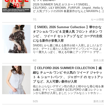
2026 SUMMER SALE がスタート!! SNIDEL ,
CELFORD , LILY BROWN , FURFUR , Ungrid , Hella な
ど 人気ブランドの2026 春夏新作がなんとMAX60% […]
7/1
セール情報
【 SNIDEL 2026 Summer Collection 】華やかな
オフショル ワンピ & 定番人気 フロント ボタン ワ
ンピ 、 ツイード セットアップ など コーデの主役
になる新作が多数入荷
SNIDEL から夏に映える新作が続々入荷しました! おで
かけ、デートに着たい人気のデザインワンピースは よ
り一層大人っぽく、映える印象にアップデート デザイ
ン性の高いニットトップスやミックスツイードアイテム
で 大人の遊 […]
6/2
新作入荷
【 CELFORD 2026 SUMMER COLLECTION 】繊
細な チュール ワンピ や人気の ツイード ジャケッ
ト ＆ ショートパンツ 、 ジャガード の セットアッ
プ など、大人可愛い新作が入荷
他とかぶらないデザイン性の高さと軽やかな着心地を兼
ね備え デイリーに活躍するCELFORD の夏コレクショ
ンから新作が入荷しました シンプルなニットやカット
トップスにチュールやオーガンジーを加え シンプルコ
ーデもブラッシ […]
5/25
新作入荷