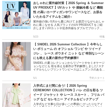
おしゃれに紫外線対策【 2026 Spring ＆ Summer
UV PRODUCT 】UVカット や 接触冷感 など 機能
性 の高いカーディガンやワンピースなど、お肌を
いたわるアイテムをご紹介♪
紫外線の強い5月から夏に向けて お肌労りながらおしゃ
れに着こなせる 人気ブランドのUV PRODUCT をご紹
介します♪ UVカットや近赤外線をダブルでブロック、
接触冷感、断熱、マシンウォッシャブルなど デザイン
性×機能 […]
5/23
特集
【 SNIDEL 2026 Summer Collection 】今年らし
い ボリューム の オフショル ワンピ や ツイード
ジレ 、 レース ボウタイ ニット など 特別なシーン
にも映える夏の新作が予約解禁!!
SNIDEL の夏コレクションからリゾートやセミオケージ
ョンなどにも 彩を添える新作が予約解禁しました! スナ
イデルらしいプリントワンピースはニュアンスのある総
柄で ボリュームたっぷりな優雅なシルエット ファンシ
ーなツイ […]
5/1
予約スタート
入学式にまだ間に合う!【 2026 Spring
CEREMONY COLLECTION 】ハレ の日を彩る ツ
イード ジャケット や レース スカート 、フリル バ
ッグ など セレモニー アイテムをピックアップ
入学式など大事な日が多いこの季節に ぴったりなアイ