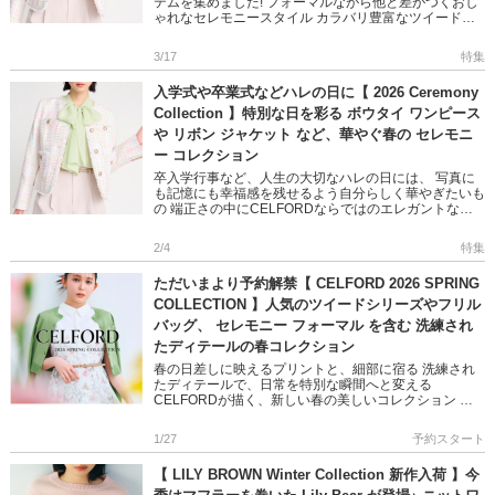
テムを集めました! フォーマルながら他と差がつくおし
ゃれなセレモニースタイル カラバリ豊富なツイードや
ボウタイカーディガン、PCバッグなど 着ているだけで
華やかな気持ちに […]
3/17
特集
入学式や卒業式などハレの日に【 2026 Ceremony
Collection 】特別な日を彩る ボウタイ ワンピース
や リボン ジャケット など、華やぐ春の セレモニ
ー コレクション
卒入学行事など、人生の大切なハレの日には、 写真に
も記憶にも幸福感を残せるよう自分らしく華やぎたいも
の 端正さの中にCELFORDならではのエレガントな色
合いや ディテールを纏ったセレモニースタイルをご紹
介 ＞＞2026 […]
2/4
特集
ただいまより予約解禁【 CELFORD 2026 SPRING
COLLECTION 】人気のツイードシリーズやフリル
バッグ、 セレモニー フォーマル を含む 洗練され
たディテールの春コレクション
春の日差しに映えるプリントと、細部に宿る 洗練され
たディテールで、日常を特別な瞬間へと変える
CELFORDが描く、新しい春の美しいコレクション 大
人可愛いリボンやフリンジのジャケット 定番人気とな
ったフリルバッグシリー […]
1/27
予約スタート
【 LILY BROWN Winter Collection 新作入荷 】今