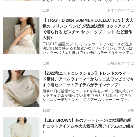
ックに映える優れもの FRAY I.Dの「夏コーデ 主役級ア
[…]
6/19
おすすめアイテム
【 FRAY I.D 2024 SUMMER COLLECTION 】大人
気の フリンジ ワンピ が追加決定!! セットアップ
で着られる ビスチェ や クロップ ニット など新作
入荷♪
FRAY I.D 話題のフリンジジャガードワンピースが追加
決定!! 1枚で映える表情豊かなデザインワンピ 大人っぽ
いカラーバリエも魅力です♪ 他にもモードなセットアッ
プコーデが叶う 夏の新作が多数入荷しています 是非チ
ェ […]
5/28
追加生産アイテム
【2022秋ニットコレクション】トレンドのツイー
ド素材、アームウォーマーからミニ丈ワンピまで今
すぐ着たいニットアイテムがラインナップ♪
肌寒い日に活躍するニット♥ 今年もデザイン性の高いニ
ットアイテムが揃っています ちらりと肌見せができる
ショルダーデザインや、旬のアームウォーマー フェミ
ニンなスタイルにぴったりなニットワンピも、ミニ丈が
豊富にラインナップ […]
10/27
特集
【LILY BROWN】冬のデートシーンに大活躍の新
作ニットアイテムや大人気再入荷アイテムのご紹介
♪