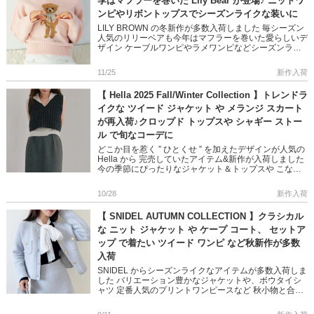
季はマフラーを巻いた Lily Bear が登場♪ ニットワ
ンピやリボントップスでシーズンライクな装いに
LILY BROWN の冬新作が多数入荷しました 毎シーズン
人気のリリーベアも今年はマフラーを巻いた愛らしいデ
ザイン ケーブルワンピやラメワンピなどシーズンライ
クなアイテムが豊富です ブーツやストール、ファーバ
ッグなど冬 […]
11/25
新作入荷
【 Hella 2025 Fall/Winter Collection 】トレンドラ
イクな ツイード ジャケット や メランジ スカート
が再入荷♪クロップド トップスや シャギー ストー
ル で旬なコーデに
どこか目を惹く ” ひとくせ ” を加えたデザインが人気の
Hella から 完売していたアイテム&新作が入荷しました
今の季節にぴったりなジャケット＆トップスや こなれ
感漂う生地のスカート […]
10/28
新作入荷
【 SNIDEL AUTUMN COLLECTION 】クラシカル
な ニット ジャケット や ケープ コート、 セットア
ップ で着たい ツイード ワンピ など秋新作が多数
入荷
SNIDEL からシーズンライクなアイテムが多数入荷しま
した バリエーション豊かなジャケットや、ボウタイシ
ャツ 定番人気のプリントワンピースなど 秋小物と合わ
せて楽しめる、主役級アイテムばかり 是非チェックし
てくださいね […]