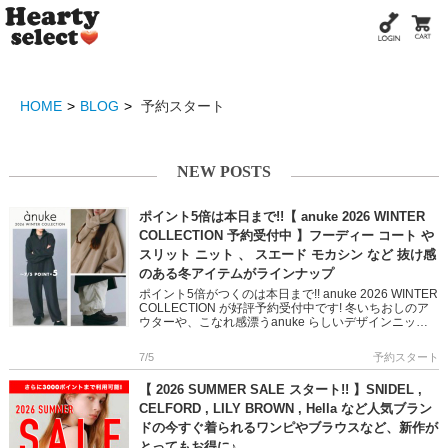
HOME
BLOG
予約スタート
NEW POSTS
ポイント5倍は本日まで!!【 anuke 2026 WINTER
COLLECTION 予約受付中 】フーディー コート や
スリット ニット 、 スエード モカシン など 抜け感
のある冬アイテムがラインナップ
ポイント5倍がつくのは本日まで!! anuke 2026 WINTER
COLLECTION が好評予約受付中です! 冬いちおしのア
ウターや、こなれ感漂うanuke らしいデザインニット
など 冬のスタイリングに都会的な抜 […]
7/5
予約スタート
【 2026 SUMMER SALE スタート!! 】SNIDEL ,
CELFORD , LILY BROWN , Hella など人気ブラン
ドの今すぐ着られるワンピやブラウスなど、新作が
とってもお得に♪