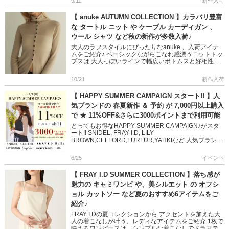
9/11
新作入荷
【 anuke AUTUMN COLLECTION 】カラバリ豊富
な タートル ニット や ケーブル カーディガン 、
ウール シャツ など秋の新作が多数入荷♪
大人のラフスタイルにぴったりなanuke 、入荷アイテ
ムをご紹介♪ ベーシックながらこなれ感漂うニットトッ
プスは 大人っぽいラインで幅広いボトムスと好相性◎
着心地の良いカットワンピも技ありなドレープで存在感
抜群です デ […]
10/21
新作入荷
【 HAPPY SUMMER CAMPAIGN スタート!! 】人
気ブランドの 春夏新作 ＆ 予約 が 7,000円以上購入
で ★ 11%OFF&さらに3000ポイントまで利用可能
とってもお得なHAPPY SUMMER CAMPAIGN♪がスタ
ート!! SNIDEL, FRAY I.D, LILY
BROWN,CELFORD,FURFUR,YAHKIなど 人気ブランド
の2024 春夏予約＆新作アイ […]
6/25
イベント
【 FRAY I.D SUMMER COLLECTION 】落ち感が
魅力の キャミワンピ や、美シルエット の オフシ
ョル カットソー など夏のおすすめ6アイテムをご
紹介♪
FRAY I.Dの夏コレクションから アクセントを加えた大
人の着こなしが叶う、レディなアイテムをご紹介 1枚で
映えるワンピースは、シンプルな着こなしでドラマティ