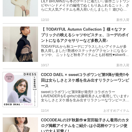
LILY BROWNから冬のデートに着たい♡新作ニットワン
ピやハンドメイドの編地でぬくもりあふれるニット、さ
らに大人気アイテムも再入荷いたしました！ 遊び心あ
ふれるLILY BROWNならではのデザインに注目です☆
＞＞ […]
12/10
新作入荷
【 TODAYFUL Autumn Collection 】様々なファ
ブリックの映えるシャツやビスチェ、コーデのポイ
ントになるアクセサリーなど多数入荷♪
TODAYFULから秋コーデにプラスしたいアイテムが多
数入荷しました! 艶感やステッチがアクセントになるシ
ャツや、 ニットなど秋冬アイテムとも好相性♥silver925
のアクセサリーなど デイリーに取り入れやすく、お手
持 […]
10/17
新作入荷
COCO DAEL × sweetコラボワンピ第9弾が発売!!今
回は女らしさとヌケ感を生み出すリラクシーワンピ
ース
sweetコラボワンピ第9弾が発売!! コラボカラー
LAVENDERをE-girlsの佐藤晴美さんが着用しています♪
女らしさとヌケ感を生み出すリラクシーなワンピースで
す! そのほかにもオススメの秋冬新作を合わせてご紹介
[…]
11/14
おすすめアイテム
COCODEALの19’秋新作★宮田聡子さん着用のカタ
ログ掲載アイテムをご紹介♪は小花柄やフリンジ使
いで大人可愛く!