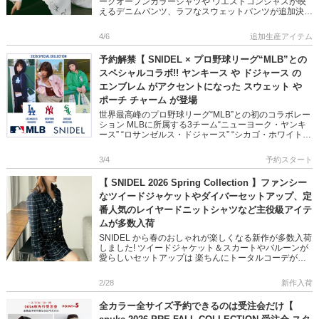
ークオープンカラーシャツや ウエストコンシャスが映
えるデニムパンツ、ラフなスウェットパンツが追加決
定!! 完売していたステッチシャツやブラトップも再入
[…]
4/6
追加生産アイテム
予約解禁【 SNIDEL × プロ野球リーグ“MLB”との
スペシャルコラボ!! ヤンキース や ドジャース の
エンブレム がアクセントになった スウェット や
ポーチ チャーム が登場
世界最高峰のプロ野球リーグ“MLB”との初のコラボレー
ション MLBに所属する3チーム“ニューヨーク・ヤンキ
ース” “ロサンゼルス・ドジャース” “シカゴ・ホワイトソ
ックス”との 特別なコレクションが実現 各球団のエンブ
[…]
3/4
予約スタート
【 SNIDEL 2026 Spring Collection 】ファンシー
なツイードジャケットやダイバーセットアップ、定
番人気のレイヤードニットシャツなど主役級アイテ
ムが多数入荷
SNIDEL から春のおしゃれが楽しくなる新作が多数入荷
しました! ツイードジャケット＆スカートやバルーンが
愛らしいセットアップは 楽ちんにトータルコーデが叶
います 他にも定番人気のエンブロイダリーカラーやシ
ャツドッキン […]
2/28
新作入荷
全カラー全サイズ予約できるのは受注会だけ【