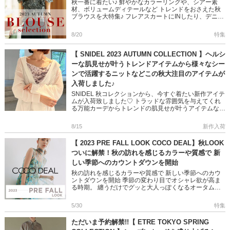
秋一番に着たい♪ 鮮やかなカラーリングや、シアー素
材、ボリュームディテールなど トレンドをおさえた秋
ブラウスを大特集♪ フレアスカートにINしたり、デニム
と合わせたカジュアルMixはもちろん ジャケットやジャ
ンスカ合わせ […]
8/20
特集
【 SNIDEL 2023 AUTUMN COLLECTION 】ヘルシ
ーな肌見せが叶うトレンドアイテムから様々なシー
ンで活躍するニットなどこの秋大注目のアイテムが
入荷しました♪
SNIDEL 秋コレクションから、今すぐ着たい新作アイテ
ムが入荷致しました♡ トラッドな雰囲気を与えてくれ
る万能カーデからトレンドの肌見せが叶うアイテムなど
など・・・。 スナイデルならではのわざありな愛らし
いアイテムに注 […]
8/15
新作入荷
【 2023 PRE FALL LOOK COCO DEAL】秋LOOK
ついに解禁！秋の訪れを感じるカラーや質感で 新
しい季節へのカウントダウンを開始
秋の訪れを感じるカラーや質感で 新しい季節へのカウ
ントダウンを開始 季節の変わり目でオシャレ欲が高ま
る時期。 纏うだけでグッと大人っぽくなるオータムカ
ラーや異素材MIXなど 品のよさと女性らしさの中に、今
っぽい抜け感をプ […]
5/30
特集
ただいま予約解禁!!【 ETRE TOKYO SPRING