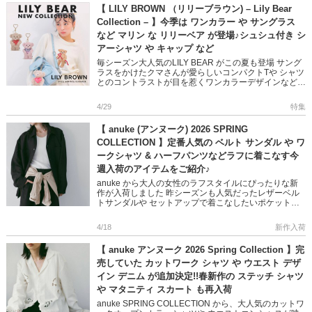
【 LILY BROWN （リリーブラウン) – Lily Bear
Collection – 】今季は ワンカラー や サングラス
など マリン な リリーベア が登場♪シュシュ付き シ
アーシャツ や キャップ など
毎シーズン大人気のLILY BEAR がこの夏も登場 サング
ラスをかけたクマさんが愛らしいコンパクトTや シャツ
とのコントラストが目を惹くワンカラーデザインなど
こだわりのリリーベア刺繍がポイントのラインナップ♪
コーデ […]
4/29
特集
【 anuke (アンヌーク) 2026 SPRING
COLLECTION 】定番人気の ベルト サンダル や ワ
ークシャツ & ハーフパンツなどラフに着こなす今
週入荷のアイテムをご紹介♪
anuke から大人の女性のラフスタイルにぴったりな新
作が入荷しました 昨シーズンも人気だったレザーベル
トサンダルや セットアップで着こなしたいポケットシ
ャツ&ハーフパンツなど リラクシーだけどこどもっぽく
ならな […]
4/18
新作入荷
【 anuke アンヌーク 2026 Spring Collection 】完
売していた カットワーク シャツ や ウエスト デザ
イン デニム が追加決定!!春新作の ステッチ シャツ
や マタニティ スカート も再入荷
anuke SPRING COLLECTION から、大人気のカットワ