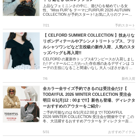
上品なフェミニンさの中に、遊び心を秘めている女
性、“Miss FUR”を テーマにFURFUR 2026 AUTUMN
COLLECTION が予約スタート! お気に入りのファー、
甘いフリル、だけじゃない トラッドやクラ […]
7/21
予約スタート
【 CELFORD SUMMER COLLECTION 】技ありな
リボンディテールやアシンメトリートップス、フリ
ルシャツワンピなど主役級の新作入荷、人気のスタ
ッズバッグも再入荷!!
CELFORD の夏新作トップス&ワンピースが入荷しまし
た! ディテールにこだわった存在感のあるデザインは コ
ーデの主役になること間違いなし 大人っぽさがありつ
つ、遊び心あふれるキャッチ―なスタイリングを叶えま
す […]
7/6
新作入荷
全カラー全サイズ予約できるのは受注会だけ【
TODAYFUL 2026 WINTER COLLECTION 受注会
明日 6/1(月)12：00まで!!】新色も登場、ディレクタ
ーおすすめのアウターをご紹介♪
ご予約可能なのは 6/1(月)12:00まで! TODAYFUL
2026 WINTER COLLECTION 受注会が開催中です この
冬、大活躍するおすすめアウターを ディレクター吉田
怜香さん着用画像でご紹介します! […]
5/31
おすすめアイテム