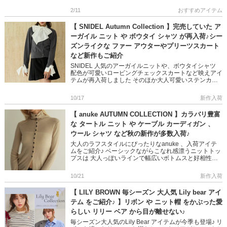
なれ感漂うス […]
2/11
おすすめアイテム
【 SNIDEL Autumn Collection 】完売していた ア
ーガイル ニット や ボウタイ シャツ が再入荷♪シー
ズンライクな ファー アウターやプリーツスカート
など新作もご紹介
SNIDEL 人気のアーガイルニットや、ボウタイシャツ
配色が可愛いロービングチェックスカートなど映えアイ
テムが再入荷しました そのほか大人可愛いステンカラ
ーコートや、裾レースが愛らしいニットワンピなど シ
ーズンライクな […]
10/17
新作入荷
【 anuke AUTUMN COLLECTION 】カラバリ豊富
な タートル ニット や ケーブル カーディガン 、
ウール シャツ など秋の新作が多数入荷♪
大人のラフスタイルにぴったりなanuke 、入荷アイテ
ムをご紹介♪ ベーシックながらこなれ感漂うニットトッ
プスは 大人っぽいラインで幅広いボトムスと好相性◎
着心地の良いカットワンピも技ありなドレープで存在感
抜群です デ […]
10/21
新作入荷
【 LILY BROWN 毎シーズン 大人気 Lily bear アイ
テム をご紹介♪ 】リボン や ニット帽 をかぶった愛
らしい リリー ベア から目が離せない♪
毎シーズン大人気のLily Bear アイテムが今季も登場♪ リ