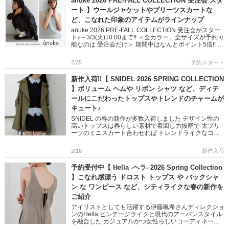
anuke 2026 PRE-FALL COLLECTION 受注会 スタ
ート 】ウールジャケットやプリーツスカートな
ど、こなれた印象のアイテムがラインナップ
anuke 2026 PRE-FALL COLLECTION 受注会がスター
ト♪～3/3(火)10:00まで!! ＜全カラー、全サイズが予約可
能なのは 受注会だけ＞ 期間中はなんとポイント5倍!! こ
なれ感漂うアウター、 […]
2/25
予約スタート
新作入荷!!【 SNIDEL 2026 SPRING COLLECTION
】ボリューム ヘムや リボン シャツ など、ディテ
ールにこだわったトップスやトレンドのチャームが
キュート♪
SNIDEL の春の新作が多数入荷しました デザイン性の
高いトップスは春らしい素材で着回し力抜群で 太プリ
ーツのミニスカート合わせれば トレンドライクなコー
ディネートに◎ 定番人気のスカーフ付きパッドロック
バッグもカラバ […]
2/16
新作入荷
予約受付中【 Hella -ヘラ- 2026 Spring Collection
】こなれ感漂う ドロスト トップス や バックシャ
ン な ワンピース など、シティライクな春の新作を
ご紹介
アイリストとしても活躍する伊藤颯希さんディレクショ
ンのHella ビンテージライクと現代のアーバンスタイル
を融合した カジュアルかつ女性らしいコーディネート
が魅力のヘラらしい春アイテムをご紹介します 1枚でこ