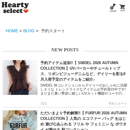
HOME
BLOG
予約スタート
NEW POSTS
予約アイテム追加!!【 SNIDEL 2026 AUTUMN
COLLECTION 】UVパーカーやチュールトップ
ス、リボンビジューデニムなど、デイリーを彩る8
月入荷予定のアイテムをご紹介♪
SNIDEL 秋コレクションからデイリーのおしゃれに活躍
しそうな トレンドライクなアイテムが予約受付中です!
まだまだ暑い季節に嬉しいUVカット機能やコーデの主
役になるチュール使いやリボンディテール 1点投入で映
えるスタ […]
7/23
予約スタート
ただいまより予約解禁!!【 FURFUR 2026 AUTUMN
COLLECTION 】人気の エコファー バッグ をはじ
め 遊び心あふれる フリル や フェミニン な ボウタ
イ が魅せる 秋コレクション