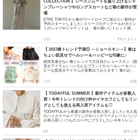
COLLECTION 】シーズンムードを盛り上げるシャ
ンブレーシャツやロングスカートなど春の新作が登
場
ETRE TOKYO から春のワードローブに加えたい新作が
予約スタートしました♪ スリーブのディテールがポイン
トのシャツやジャケットは、 春の装いにトレンド感を
プラスしてくれます 是非チェックしてくださいね!! ＞＞
ET […]
2/23
予約スタート
【 2023春トレンド予測① ～ショースキン～】春は
ちょい肌見せでヘルシー＆ハッピーな印象に♪
絶対見逃せない春トレンドで大注目のショースキン（肌
見せアイテム）♪ いろんなブランドからヘルシー＆ハッ
ピーな肌見せアイテムが多数出ております！ 春のおし
ゃれに見逃せないトレンドの一つです! 2023トレンドの
スタイルで春 […]
1/15
特集
【 TODAYFUL SUMMER 】新作アイテムが多数入
荷！今年トレンドの付け衿やイヤカフとしてもリン
グとしても使える再入荷アイテムも♡
TODAYFULから春夏の新作が多数入荷しました♪ 大人気
のバイカラーループリングやパッチワークレースパンツ
が再入荷♪ いつものコーデにプラスしたい今年トレンド
のセーラーカラーや 一部入荷したツイルスリットスカ
ートは着回 […]
6/5
新作入荷