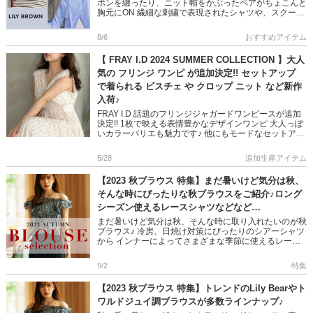
ボンを纏ったり、ニット帽をかぶったベアがちょこんと
胸元にON 繊細な刺繍で表現されたシャツや、スクール
っぽいジャガードニットなど デイリーのアクセントに
もピ […]
8/6
おすすめアイテム
【 FRAY I.D 2024 SUMMER COLLECTION 】大人
気の フリンジ ワンピ が追加決定!! セットアップ
で着られる ビスチェ や クロップ ニット など新作
入荷♪
FRAY I.D 話題のフリンジジャガードワンピースが追加
決定!! 1枚で映える表情豊かなデザインワンピ 大人っぽ
いカラーバリエも魅力です♪ 他にもモードなセットアッ
プコーデが叶う 夏の新作が多数入荷しています 是非チ
ェ […]
5/28
追加生産アイテム
【2023 秋ブラウス 特集】まだ暑いけど気分は秋、
そんな時にぴったりな秋ブラウスをご紹介♪ロング
シーズン使えるレースシャツなどなど…
まだ暑いけど気分は秋、そんな時に取り入れたいのが秋
ブラウス♪ 冷房、日焼け対策にぴったりのシアーシャツ
から インナーによってさまざまな季節に使えるレース
シャツなどなど 秋だからこそ着たい優秀アイテムが勢
ぞろい♪ ぜひ、ご […]
9/2
特集
【2023 秋ブラウス 特集】トレンドのLily Bearやト
ワルドジュイ調ブラウスが多数ラインナップ♪