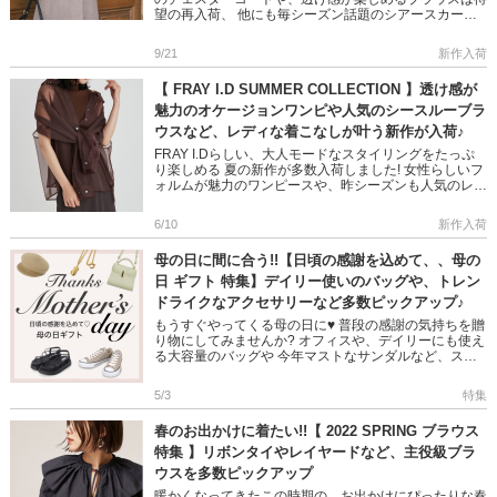
望の再入荷、 他にも毎シーズン話題のシアースカート
など 1点投入でおしゃれ度が高まるアイテムがラインナ
ップして […]
9/21
新作入荷
【 FRAY I.D SUMMER COLLECTION 】透け感が
魅力のオケージョンワンピや人気のシースルーブラ
ウスなど、レディな着こなしが叶う新作が入荷♪
FRAY I.Dらしい、大人モードなスタイリングをたっぷ
り楽しめる 夏の新作が多数入荷しました! 女性らしいフ
ォルムが魅力のワンピースや、昨シーズンも人気のレイ
ヤードブラウスなど デイリー、会食、セミフォーマル
などといっ […]
6/10
新作入荷
母の日に間に合う!!【日頃の感謝を込めて、、母の
日 ギフト 特集】デイリー使いのバッグや、トレン
ドライクなアクセサリーなど多数ピックアップ♪
もうすぐやってくる母の日に♥ 普段の感謝の気持ちを贈
り物にしてみませんか? オフィスや、デイリーにも使え
る大容量のバッグや 今年マストなサンダルなど、スタ
ッフおすすめのギフトアイテムを バッグ、シューズ、
アクセサリー、グ […]
5/3
特集
春のお出かけに着たい!!【 2022 SPRING ブラウス
特集 】リボンタイやレイヤードなど、主役級ブラ
ウスを多数ピックアップ
暖かくなってきたこの時期の、お出かけにぴったりな春