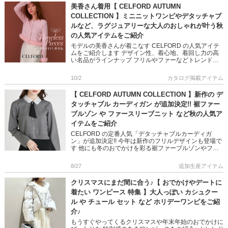
美香さん着用【 CELFORD AUTUMN
COLLECTION 】ミニニットワンピやデタッチャブ
ルなど、ラグジュアリーな大人のおしゃれが叶う秋
の人気アイテムをご紹介
モデルの美香さんが着こなす CELFORD の人気アイテ
ムをご紹介します デザイン性、着心地、着回し力の高
い名品がラインナップ フリルやファーなどトレンドを
おさえたディテールで シーズンライクな着こなしが叶
います 上品か […]
10/2
カタログ掲載アイテム
【 CELFORD AUTUMN COLLECTION 】新作の デ
タッチャブル カーディガン が追加決定!! 裾ファー
ブルゾン や ファースリーブニット など秋の人気ア
イテムをご紹介
CELFORD の定番人気「デタッチャブルカーディガ
ン」が追加決定!! 今年は新作のフリルデザインも登場で
す 他にも冬のおでかけを彩る裾ファーブルゾンやファ
ーストール カラバリ豊富なテーパードパンツなど 定番
人気からシリ […]
8/27
追加生産アイテム
クリスマスにまだ間に合う♪【 おでかけやデートに
着たい ワンピース 特集 】大人っぽい カシュクー
ル や チュール セット など ホリデーワンピをご紹
介♪
もうすぐやってくるクリスマスや年末年始のおでかけに