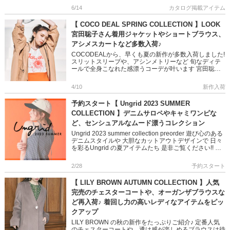
[…]
6/14
カタログ掲載アイテム
【 COCO DEAL SPRING COLLECTION 】LOOK
宮田聡子さん着用ジャケットやショートブラウス、
アシメスカートなど多数入荷♪
COCODEALから、早くも夏の新作が多数入荷しました!
スリットスリーブや、アシンメトリーなど 旬なディテ
ールで全身こなれた感漂うコーデが叶います 宮田聡子
さんのスタイリングもたっぷりご紹介♪ 是非チェックし
てください […]
4/10
新作入荷
予約スタート【 Ungrid 2023 SUMMER
COLLECTION 】デニムサロペやキャミワンピな
ど、センシュアルなムード漂うコレクション
Ungrid 2023 summer collection preorder 遊び心のある
デニムスタイルや 大胆なカットアウトデザインで 日々
を彩るUngrid の夏アイテムたち 是非ご覧ください!! ＞
＞Ungrid […]
2/28
予約スタート
【 LILY BROWN AUTUMN COLLECTION 】人気
完売のチェスターコートや、オーガンザブラウスな
ど再入荷♪ 着回し力の高いレディなアイテムをピッ
クアップ
LILY BROWN の秋の新作をたっぷりご紹介♪ 定番人気
のチェスターコートや、透け感が楽しめるブラウスは待