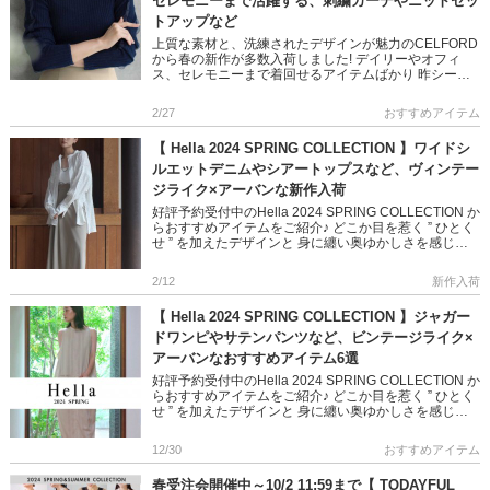
セレモニーまで活躍する、刺繍カーデやニットセッ
トアップなど
上質な素材と、洗練されたデザインが魅力のCELFORD
から春の新作が多数入荷しました! デイリーやオフィ
ス、セレモニーまで着回せるアイテムばかり 昨シーズ
ンから大人気 「美容家 石井美保さんコラボ」のシアー
ニットも要チェ […]
2/27
おすすめアイテム
【 Hella 2024 SPRING COLLECTION 】ワイドシ
ルエットデニムやシアートップスなど、ヴィンテー
ジライク×アーバンな新作入荷
好評予約受付中のHella 2024 SPRING COLLECTION か
らおすすめアイテムをご紹介♪ どこか目を惹く ” ひとく
せ ” を加えたデザインと 身に纏い奥ゆかしさを感じる
させる繊細な素材で 女性らしいスタ […]
2/12
新作入荷
【 Hella 2024 SPRING COLLECTION 】ジャガー
ドワンピやサテンパンツなど、ビンテージライク×
アーバンなおすすめアイテム6選
好評予約受付中のHella 2024 SPRING COLLECTION か
らおすすめアイテムをご紹介♪ どこか目を惹く ” ひとく
せ ” を加えたデザインと 身に纏い奥ゆかしさを感じる
させる繊細 […]
12/30
おすすめアイテム
春受注会開催中～10/2 11:59まで【 TODAYFUL