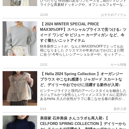
ぴったりな 特別感のあるワンピースをご紹介♪ トレンド
ライクな異素材ドッキングや、オフショルフェザーなど
シーズンムード高まるアイテムばかり◎ 1枚で映えるデ
ザインで特別 […]
12/18
おすすめアイテム
【 2024 WINTER SPECIAL PRICE
MAX30%OFF】スペシャルプライスで見つける♪ ツ
イード ワンピ や ビジュー カーディガン など、今
すぐ着たいニットアイテム
秋冬新作ニットが、なんとMAX30%OFFでとってもお
得になりました クリスマスや年末のおでかけにまだ間
に合う! 今年らしいシアーショルダーや、セットアッ
プ、ビジュー付きなど トレンドライクなデザインニッ
トをGeTする大 […]
12/11
セール情報
【 Hella 2024 Spring Collection 】オーガンジー
ブラウス やこなれ感漂う ジャガード スカートな
ど、デイリーやおでかけに活躍する新作が入荷♪
ビンテージライクと現代のアーバンスタイルを融合した
カジュアルかつ女性らしいウィメンズスタイルに定評の
あるHella 大人の女性がラフに着こなせる春の新作が入
荷しました 透け感や、大人っぽいラインを楽しめるア
イテム 是非 […]
5/14
新作入荷
美容家 石井美保 さんコラボも再入荷♪【
CELFORD SPRING COLLECTION 】デイリーから