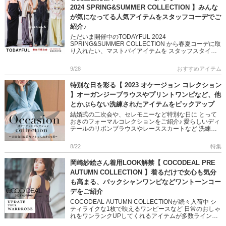
2024 SPRING&SUMMER COLLECTION 】みんな
が気になってる人気アイテムをスタッフコーデでご
紹介♪
ただいま開催中のTODAYFUL 2024
SPRING&SUMMER COLLECTION から春夏コーデに取
り入れたい、マストバイアイテムを スタッフスタイリ
ングでご紹介! 是非ご覧くださいね♪ <&l […]
9/28
おすすめアイテム
特別な日を彩る【 2023 オケージョン コレクション
】オーガンジーブラウスやプリントワンピなど、他
とかぶらない洗練されたアイテムをピックアップ
結婚式の二次会や、セレモニーなど特別な日に とって
おきのフォーマルコレクションをご紹介♪ 愛らしいディ
テールのリボンブラウスやレーススカートなど 洗練さ
れたデザインでオケージョンシーンを彩ります ＞＞
2023 オケージョ […]
8/22
特集
岡崎紗絵さん着用LOOK解禁【 COCODEAL PRE
AUTUMN COLLECTION 】着るだけで女心も気分
も高まる、バックシャンワンピなどワントーンコー
デをご紹介
COCODEAL AUTUMN COLLECTIONが続々入荷中 シ
ティライクな1枚で映えるワンピースなど 日常のおしゃ
れをワンランクUPしてくれるアイテムが多数ラインナ
ップしています デイリーに、おでかけに活躍の新作を