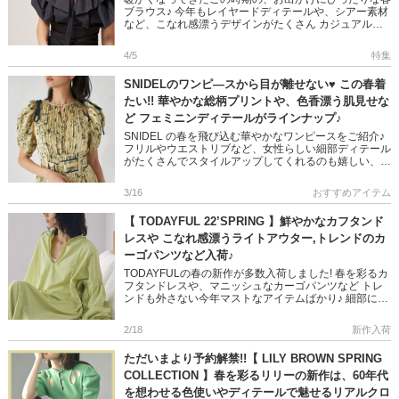
ブラウス♪ 今年もレイヤードディテールや、シアー素材
など、こなれ感漂うデザインがたくさん カジュアルダ
ウンしても、女性らしいきちんと感のあるスタイリング
にしてくれ コーデ […]
4/5
特集
SNIDELのワンピ―スから目が離せない♥ この春着
たい!! 華やかな総柄プリントや、色香漂う肌見せな
ど フェミニンディテールがラインナップ♪
SNIDEL の春を飛び込む華やかなワンピースをご紹介♪
フリルやウエストリブなど、女性らしい細部ディテール
がたくさんでスタイルアップしてくれるのも嬉しい、1
枚で映える魅力的なアイテムばかり♪ ぜひご覧くださ
い!! ＞＞ […]
3/16
おすすめアイテム
【 TODAYFUL 22’SPRING 】鮮やかなカフタンド
レスや こなれ感漂うライトアウター,トレンドのカ
ーゴパンツなど入荷♪
TODAYFULの春の新作が多数入荷しました! 春を彩るカ
フタンドレスや、マニッシュなカーゴパンツなど トレ
ンドも外さない今年マストなアイテムばかり♪ 細部にま
でこだわったディテールでこなれ感のある大人っぽいス
タイルが叶 […]
2/18
新作入荷
ただいまより予約解禁!!【 LILY BROWN SPRING
COLLECTION 】春を彩るリリーの新作は、60年代
を想わせる色使いやディテールで魅せるリアルクロ