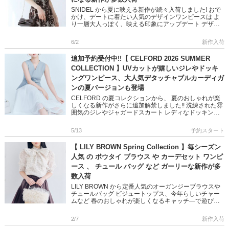
SNIDEL から夏に映える新作が続々入荷しました! おで
かけ、デートに着たい人気のデザインワンピースは よ
り一層大人っぽく、映える印象にアップデート デザイ
ン性の高いニットトップスやミックスツイードアイテム
で 大人の遊 […]
6/2
新作入荷
追加予約受付中!!【 CELFORD 2026 SUMMER
COLLECTION 】UVカットが嬉しいジレやドッキ
ングワンピース、大人気デタッチャブルカーディガ
ンの夏バージョンも登場
CELFORD の夏コレクションから、 夏のおしゃれが楽
しくなる新作がさらに追加解禁しました!! 洗練された雰
囲気のジレやジャガードスカート レディなドッキング
ワンピースなど 快適な着心地と上品な印象、さらに嬉
しいUVカ […]
5/13
予約スタート
【 LILY BROWN Spring Collection 】毎シーズン
人気 の ボウタイ ブラウス や カーデセット ワンピ
ース 、 チュール バッグ など ガーリーな新作が多
数入荷
LILY BROWN から定番人気のオーガンジーブラウスや
チュールバッグ ビジュートップス、今年らしいチャー
ムなど 春のおしゃれが楽しくなるキャッチ―で遊び心
溢れる新作が多数入荷しました デイリーコーデが華や
かになる主役 […]
2/7
新作入荷