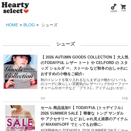
HOME
BLOG
シューズ
シューズ
【 2026 AUTUMN GOODS COLLECTION 】大人気
のTODAYFUL レザー トート や CELFORD の スタ
ッズ ショルダ ー、ストール など秋冬のおしゃれに
おすすめの小物をご紹介♪
秋のトレンドを取り入れるならまずは小物から! いつも
のコーデに秋らしい雰囲気のレザーバッグやローファー
チャームやポーチなど「プラス1」アイテムはいかがで
すか? フェミニンからモード、オフィスユースまで幅広
い小物をピック […]
8/8
特集
セール 商品追加!!【 TODAYFUL (トゥデイフル）
2026 SUMMER SALE 】華奢な トング サンダル
や アクセサリー など おしゃれ見え抜群のアイテム
が MAX60%OFF でとってもお得に♪
好評開催中の TODAYFUL 2026 SUMMER SALE にセー