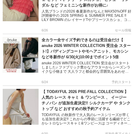
ダル など フェミニンな新作がお得に♪
人気ブランドの2026 春夏新作がなんとMAX50%OFF 好
評開催中の 2026 SPRING ＆ SUMMER PRE SALE !!
LILY BROWN のレイヤードTやプリーツスカショ、コラ
ボアイテムで 愛らし […]
6/26
セール情報
全カラー全サイズ予約できるのは受注会だけ【
anuke 2026 WINTER COLLECTION 受注会 スター
ト!】パディングコートやモヘアニット、モカシン
など冬新作が 6/30(火)10:00までポイント5倍
anuke 2026 WINTER COLLECTION 受注会がスタート
しました♪ ファブリック豊かなアウターからシーズンラ
イクな小物まで 大人ラフと都会的な雰囲気をあわせ持
ったスタイルが叶います ご予約可能なのは 6 […]
6/24
予約スタート
【 TODAYFUL 2026 PRE-FALL COLLECTION 】
人気の レース キャミ ＆ ワンピース 、 イージー
チノパン が追加生産決定!! シルクカーデ や タンク
トップ など おすすめの秋予約アイテム
TODAYFUL の秋新作で大人気のレースシリーズが早く
も追加生産決定!! これからの季節に活躍する繊細でどこ
かレトロなレースキャミ&ワンピ―スは コーディネート
に抜け感をもたらしてくれます カジュアルからモード
[…]
6/20
追加生産アイテム