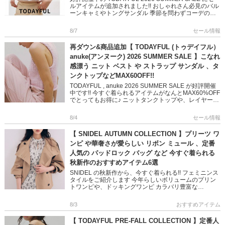
ルアイテムが追加されました!! おしゃれさん必見のバル
ーンキャミやトングサンダル 季節を問わずコーデのア
クセントになってくれるアクセサリーなど いつ […]
8/7
セール情報
再ダウン&商品追加【 TODAYFUL (トゥデイフル）
anuke(アンヌーク) 2026 SUMMER SALE 】こなれ
感漂う ニット ベスト や ストラップ サンダル 、タ
ンクトップなどMAX60OFF!!
TODAYFUL , anuke 2026 SUMMER SALE が好評開催
中です!! 今すぐ着られるアイテムがなんとMAX60%OFF
でとってもお得に♪ ニットタンクトップや、レイヤード
できるベスト 華奢なストラップ […]
8/4
セール情報
【 SNIDEL AUTUMN COLLECTION 】プリーツ ワ
ンピ や華奢さが愛らしい リボン ミュール 、定番
人気の パッドロック バッグ など 今すぐ着られる
秋新作のおすすめアイテム6選
SNIDEL の秋新作から、今すぐ着られる!! フェミニンス
タイルをご紹介します 今年らしいボリュームのプリン
トワンピや、ドッキングワンピ カラバリ豊富な
NEWERA キャップや 鍵チャームが可愛いバッグなど
フェミニン […]
8/3
おすすめアイテム
【 TODAYFUL PRE-FALL COLLECTION 】定番人