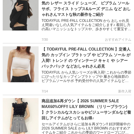
気の レザー スライド シューズ、 ビブラム ソール
サボ、フライス トップス&ルーズ デニム など おし
ゃれさんマストな秋の新作をご紹介
TODAYFUL PRE-FALL COLLECTION から おしゃれ見
え間違いなしの人気アイテムをご紹介します♪ 着回し力
の高いマニッシュなトップスや、歩きやすくて重宝する
定番シューズなど ベーシックなアイテムながら […]
7/30
おすすめアイテム
【 TODAYFUL PRE-FALL COLLECTION 】定番人
気の カップイン ブラトップ や ビブラム ソール が
入荷! トレンド の ヴィンテージ キャミ や シアー
バックパック などおしゃれさん必見
TODAYFUL から人気シリーズが再入荷! これからの季節
にぴったりなカップインブラトップや 履き心地抜群の
ビブラムソールサボ 予約受付中の人気アイテムなどご
紹介します♪ 夏のワードローブにぴったりなアイテムば
かり ぜ […]
7/14
新作入荷
商品追加&再ダウン【 2026 SUMMER SALE
MAX60%OFF!! LILY BROWN （リリーブラウン)
】クラシカルなスカショやビジューサンダルなど着
回しアイテムがとってもお得♪
セールアイテムがさらに追加＆再ダウン!! 好評開催中の
2026 SUMMER SALE から LILY BROWN のおすすめア
イテムをご紹介 これからの季節のワードローブにぴっ