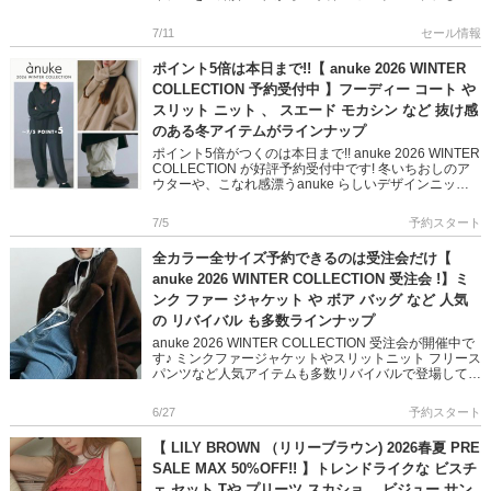
たりなスカショーパンや ミニマムなトップ […]
7/11
セール情報
ポイント5倍は本日まで!!【 anuke 2026 WINTER
COLLECTION 予約受付中 】フーディー コート や
スリット ニット 、 スエード モカシン など 抜け感
のある冬アイテムがラインナップ
ポイント5倍がつくのは本日まで!! anuke 2026 WINTER
COLLECTION が好評予約受付中です! 冬いちおしのア
ウターや、こなれ感漂うanuke らしいデザインニット
など 冬のスタイリングに都会的な抜 […]
7/5
予約スタート
全カラー全サイズ予約できるのは受注会だけ【
anuke 2026 WINTER COLLECTION 受注会 !】ミ
ンク ファー ジャケット や ボア バッグ など 人気
の リバイバル も多数ラインナップ
anuke 2026 WINTER COLLECTION 受注会が開催中で
す♪ ミンクファージャケットやスリットニット フリース
パンツなど人気アイテムも多数リバイバルで登場してい
ます! 冬のスタイリングをよりおしゃれにし […]
6/27
予約スタート
【 LILY BROWN （リリーブラウン) 2026春夏 PRE
SALE MAX 50%OFF!! 】トレンドライクな ビスチ
ェ セット Tや プリーツ スカショ、 ビジュー サン