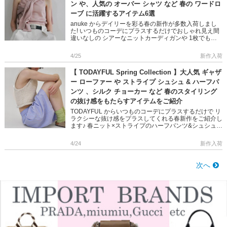
ン や、人気の オーバー シャツ など 春の ワードロ
ーブ に活躍するアイテム6選
anuke からデイリーを彩る春の新作が多数入荷しまし
た! いつものコーデにプラスするだけでおしゃれ見え間
違いなしの シアーなニットカーディガンや 1枚でもジ
ャケットのインナーでも映えるニットタンクトップ 人
気のオーバー […]
4/25
新作入荷
【 TODAYFUL Spring Collection 】大人気 ギャザ
ー ローファー や ストライプ シュシュ & ハーフパ
ンツ 、シルク チョーカー など 春のスタイリング
の抜け感をもたらすアイテムをご紹介
TODAYFUL からいつものコーデにプラスするだけで リ
ラクシーな抜け感をプラスしてくれる春新作をご紹介し
ます♪ 春ニット×ストライプのハーフパンツ&シュシュ
レディなワンピースの足元×マニッシュなローファーな
[…]
4/24
新作入荷
次へ