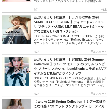
のプレゼントに 人気ブランドのトレンド小物はいかが
ですか? デイリーにおでかけにあると嬉しいバッグやサ
ンダル […]
5/7
特集
ただいまより予約解禁!!【 LILY BROWN 2026
SUMMER COLLECTION 】ティアード の アメス
リ ブラウス や人気の LILY BEAR ニット&キャッ
プなど愛らしい夏コレクション
LILY BROWN 2026 SUMMER COLLECTION が予約
スタート!! 今季のテーマは「Refined Escape」 サテン
やコットン、カットワークが描く陰影に モダンなシル
エットが重なり表情豊かな柄や […]
4/27
予約スタート
ただいまより予約解禁!!【 SNIDEL 2026 Summer
Collection 】フルーツ モチーフ の フリル ワンピ
や プリーツ スカショ、LumiShade コラボ のUVア
イテムなど夏新作がラインナップ
SNIDEL SUMMER COLLECTION が予約解禁しました!!
今季のテーマは「Individual Moments」 異なる表情を
もつ静かなリュクスが、マテリアルと佇まいに「わたし
らしい」が宿る フリルや空気 […]
4/27
予約スタート
【 anuke 2026 Spring Collection 】シアー素材で
こなれ感UPの ニット タンクトップ & カーディガ