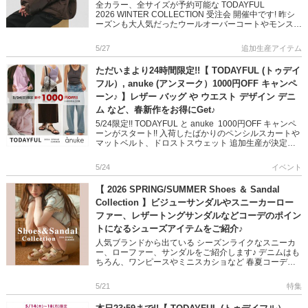
全カラー、全サイズが予約可能な TODAYFUL
2026 WINTER COLLECTION 受注会 開催中です! 昨シ
ーズンも大人気だったウールオーバーコートやモンスタ
ーダウン レザートートバッグなど、リバイバルアイ […]
5/27
追加生産アイテム
ただいまより24時間限定!!【 TODAYFUL (トゥデイ
フル）, anuke (アンヌーク）1000円OFF キャンペ
ーン♪ 】レザー バッグ や ウエスト デザイン デニ
ム など、春新作をお得にGet♪
5/24限定!! TODAYFUL と anuke 1000円OFF キャンペ
ーンがスタート!! 入荷したばかりのペンシルスカートや
マットベルト、ドロストスウェット 追加生産が決定し
たシアーバックパックなどを含む 春の […]
5/24
イベント
【 2026 SPRING/SUMMER Shoes ＆ Sandal
Collection 】ビジューサンダルやスニーカーロー
ファー、レザートングサンダルなどコーデのポイン
トになるシューズアイテムをご紹介♪
人気ブランドから出ている シーズンライクなスニーカ
ー、ローファー、サンダルをご紹介します♪ デニムはも
ちろん、ワンピースやミニスカショなど 春夏コーデに
抜け感をプラスするデザインばかり◎ トレンドを取り
入れるのにぴったり […]
5/21
特集