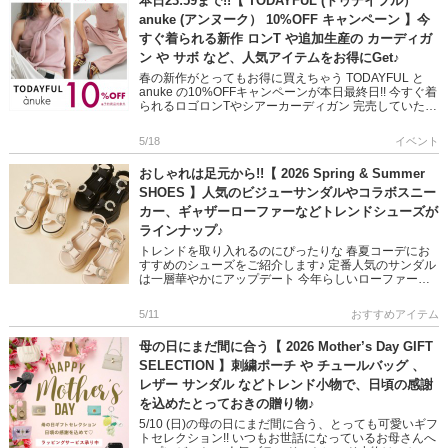
本日23:59まで!!【 TODAYFUL (トゥデイフル）
anuke (アンヌーク） 10%OFF キャンペーン 】今
すぐ着られる新作 ロンT や追加生産の カーディガ
ン や サボ など、人気アイテムをお得にGet♪
春の新作がとってもお得に買えちゃう TODAYFUL と
anuke の10%OFFキャンペーンが本日最終日!! 今すぐ着
られるロゴロンTやシアーカーディガン 完売していたシ
アーバックパックや ウエストコンシャスデニムな […]
5/18
イベント
おしゃれは足元から!!【 2026 Spring & Summer
SHOES 】人気のビジューサンダルやコラボスニー
カー、ギャザーローファーなどトレンドシューズが
ラインナップ♪
トレンドを取り入れるのにぴったりな 春夏コーデにお
すすめのシューズをご紹介します♪ 定番人気のサンダル
は一層華やかにアップデート 今年らしいローファーも
モードやフェミニンコーデに活躍します 安定感や履き
心地にもこだわった […]
5/11
おすすめアイテム
母の日にまだ間に合う【 2026 Mother’s Day GIFT
SELECTION 】刺繍ポーチ や チュールバッグ 、
レザー サンダル などトレンド小物で、日頃の感謝
を込めたとっておきの贈り物♪
5/10 (日)の母の日にまだ間に合う、とっても可愛いギフ
トセレクション!! いつもお世話になっているお母さんへ