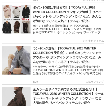
ポイント5倍は本日まで!!【 TODAYFUL 2026
WINTER COLLECTION ランキング速報 】リバー
ジャケット や ボンディング パンツ など、みんな
が気になっている人気アイテムをご紹介♪
ポイント5倍は本日6/7(日)まで!! TODAYFUL
2026 WINTER COLLECTION ランキング速報!! 予約受
付中のTODAYFUL 冬コレクションから ワードローブに
取り入れたい人気アイテムをランキ […]
6/7
おすすめアイテム
ランキング速報!!【TODAYFUL 2026 WINTER
COLLECTION 受注会】この冬Getしたい♪ シャツ
アウター や ボンディング トラウザーズ など、み
んなが気になっているアイテムをご紹介♪
<全カラー、全サイズが予約可能なのは受注会だけ!!>
TODAYFUL 2026 WINTER COLLECTION 受注会!! 今回
は先行予約で好評のアイテムをランキング形式でご紹介
します ファブリック豊か […]
5/29
人気ランキング
全カラー全サイズ予約できるのは受注会だけ【
TODAYFUL 2026 WINTER COLLECTION 】ウール
オーバーコート や ボンディング トラウザー など
人気の新色 リバイバル アイテムをご紹介