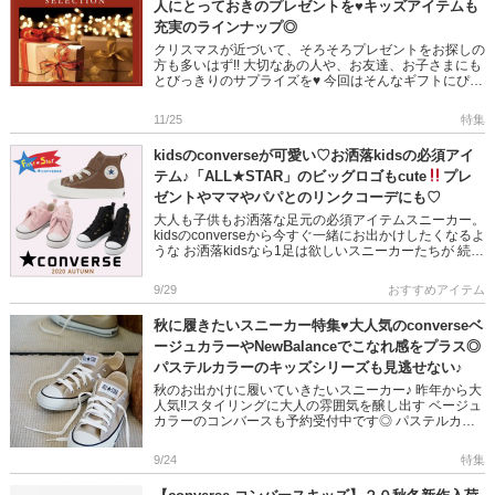
人にとっておきのプレゼントを♥キッズアイテムも
充実のラインナップ◎
クリスマスが近づいて、そろそろプレゼントをお探しの
方も多いはず!! 大切なあの人や、お友達、お子さまにも
とびっきりのサプライズを♥ 今回はそんなギフトにぴっ
たりなアイテムをカテゴリー別に 多数ピックアップし
ました◎ぜひご […]
11/25
特集
kidsのconverseが可愛い♡お洒落kidsの必須アイ
テム♪「ALL★STAR」のビッグロゴもcute
プレ
ゼントやママやパパとのリンクコーデにも♡
大人も子供もお洒落な足元の必須アイテムスニーカー。
kidsのconverseから今すぐ一緒にお出かけしたくなるよ
うな お洒落kidsなら1足は欲しいスニーカーたちが 続々
入荷しています♡ ▼kidsのconverseは […]
9/29
おすすめアイテム
秋に履きたいスニーカー特集♥大人気のconverseベ
ージュカラーやNewBalanceでこなれ感をプラス◎
パステルカラーのキッズシリーズも見逃せない♪
秋のお出かけに履いていきたいスニーカー♪ 昨年から大
人気!!スタイリングに大人の雰囲気を醸し出す ベージュ
カラーのコンバースも予約受付中です◎ パステルカラ
ーやロゴがキュートなキッズシリーズにも注目 ぜひご
覧くださいね♥ […]
9/24
特集