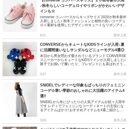
【converse コンバースキッズ】２０秋冬新作入荷
♪秋冬らしいコーデュロイやリボンがかわいいデザ
インも☆
converse コンバースからキッズサイズ 2020が秋冬新作
入荷しました♪ 秋冬ファッションと相性の良いコーデュ
ロイ素材を使用したデザインやキュートなリボンアイテ
ムまで◎ プレゼントにもおすすめですよ◎ 是非ご覧下
さ […]
8/11
新作入荷
CONVERSEからキュートなKIDSラインが入荷♪夏
に活躍間違いなしサンダルなどニューモデル4選◎
本日から男女問わず愛されているブランド CONVERSE
スニーカーからキュートなKIDSラインが入荷しました♪
親子でお揃いで履いたり、プレゼントにも喜ばれそう!!
是非、チェックしてみてくださいね☆ ＞＞CONVERS
[…]
3/27
新作入荷
SNIDELでレディーな印象もばっちりのフェミニン
コーデ☆寒い季節のおしゃれに大活躍のアイテム4
選!!
SNIDELから冬にぴったりの人気アイテムが続々入荷中
です レディでフェミニンなコーディネートの主役にな
るアイテムばかり! おすすめアイテムを4選ご紹介しま
す♪ ＞＞SNIDELのアイテムはこちら ＞＞SNIDELの先
行 […]
12/4
新作入荷