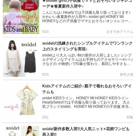
★snidel girlの子供服でママとおそろいオシャレコ
ーデ★春夏新作入荷中♪
こんにちは♪ Heartyでは子供服も取り扱っております♪
かわいい春夏新作が入荷中♪ snidel girl.HONEY MI
HONEYなどの子供服でママとおそろいオシャレコーデ
が楽しめちゃいます★ ママとお揃いコーデ […]
5/23
おすすめアイテム
snidelの洗練されたシンプルアイテムでワンランク
上のスタイリングを実現♪
snidelより大人っぽい秋の新作が入荷しました♪ シンプ
ルデザインなアイテムはお手持ちのアクセサリーやバッ
クなどの 小物使いで印象が変わり、着回しやすさもば
っちり！ 自分らしいスタイリングを楽しめる1枚でもあ
ります♪ […]
8/23
新作入荷
Kidsアイテムのご紹介♪親子で着れるおそろいアイ
テムも
snidel KIDSライン、HONEY MI HONEY KIDSライン
HeartySelectでは子供服も取り扱っております。 大人
気ブランドsnidel、HONEY MI HONEYの子供服 本当に
可愛いんです♪ […]
3/21
特集
snidel新作多数入荷!!大人気ニット×花柄ワンピも
再入荷!!