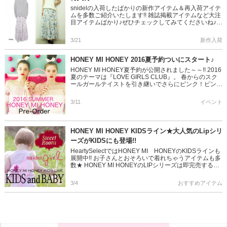
snidelの入荷したばかりの新作アイテム＆再入荷アイテ
ムを多数ご紹介いたします!! 雑誌掲載アイテムなど大注
目アイテムばかり♪ぜひチェックしてみてくださいね♪
美人百花 小嶋陽菜さん着用の人気アイテム!! ニット×
花柄 […]
3/21
新作入荷
HONEY MI HONEY 2016夏予約ついにスタート♪
HONEY MI HONEY夏予約が公開されました～～!! 2016
夏のテーマは『LOVE GIRLS CLUB』。 春からのスク
ールガールテイストを引き継いでさらにピンク！ピンク
♪ ガーリーなアイテムや定番人気商品の進 […]
3/11
イベント
HONEY MI HONEY KIDSライン★大人気のLipシリ
ーズがKIDSにも登場!!
HeartySelectではHONEY MI HONEYのKIDSラインも
展開中!! お子さんとおそろいで着れちゃうアイテムも多
数★ HONEY MI HONEYのLIPシリーズは即完売するHIT
ラインですのでぜひお早め […]
3/4
おすすめアイテム