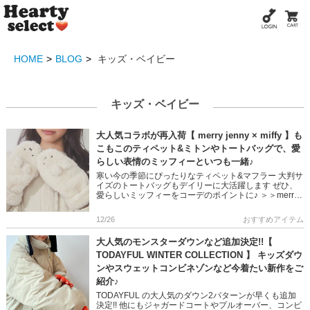
HOME
BLOG
キッズ・ベイビー
キッズ・ベイビー
大人気コラボが再入荷【 merry jenny × miffy 】も
こもこのティペット&ミトンやトートバッグで、愛
らしい表情のミッフィーといつも一緒♪
寒い今の季節にぴったりなティペット&マフラー 大判サ
イズのトートバッグもデイリーに大活躍します ぜひ、
愛らしいミッフィーをコーデのポイントに♪ ＞＞merry
jenny × miffy のアイテムはこちら ＞＞ […]
12/26
おすすめアイテム
大人気のモンスターダウンなど追加決定!!【
TODAYFUL WINTER COLLECTION 】 キッズダウ
ンやスウェットコンビネゾンなど今着たい新作をご
紹介♪
TODAYFUL の大人気のダウン2パターンが早くも追加
決定!! 他にもジャガードコートやプルオーバー、コンビ