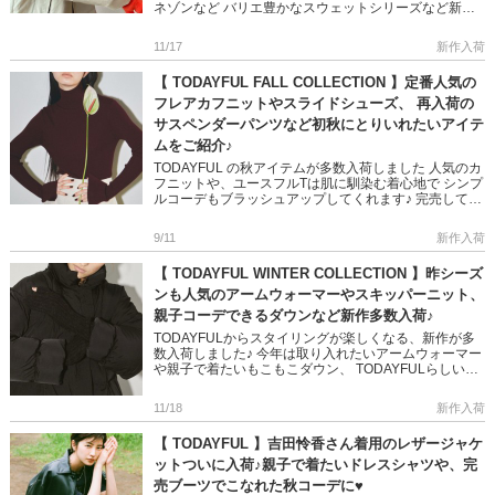
ネゾンなど バリエ豊かなスウェットシリーズなど新作
が続々入荷しました♪ オーバーシルエットが可愛い
TODAYF […]
11/17
新作入荷
【 TODAYFUL FALL COLLECTION 】定番人気の
フレアカフニットやスライドシューズ、 再入荷の
サスペンダーパンツなど初秋にとりいれたいアイテ
ムをご紹介♪
TODAYFUL の秋アイテムが多数入荷しました 人気のカ
フニットや、ユースフルTは肌に馴染む着心地で シンプ
ルコーデもブラッシュアップしてくれます♪ 完売してい
たサスペンダーパンツや、トレンドのジップベストと
トータル […]
9/11
新作入荷
【 TODAYFUL WINTER COLLECTION 】昨シーズ
ンも人気のアームウォーマーやスキッパーニット、
親子コーデできるダウンなど新作多数入荷♪
TODAYFULからスタイリングが楽しくなる、新作が多
数入荷しました♪ 今年は取り入れたいアームウォーマー
や親子で着たいもこもこダウン、 TODAYFULらしいワ
ンピースドレスなど 冬コーデのポイントにぴったりな
アイテム […]
11/18
新作入荷
【 TODAYFUL 】吉田怜香さん着用のレザージャケ
ットついに入荷♪親子で着たいドレスシャツや、完
売ブーツでこなれた秋コーデに♥