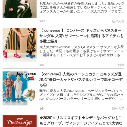
TODAYFULから秋新作が多数入荷しました♪ 最新ルック
で吉田怜香さんが着用しているレザージャケットや ニ
ュアンスカラ―が可愛いニット、大人気のブーツまで
TODAYFULらしい、トータルコーデもできちゃいます
◎ 是非 […]
9/24
新作入荷
【 converse 】 コンバース キッズから CVスター
サンダル 入荷♪サマーシーンに活躍するアイテムも
多数ご紹介
大人気のconverseキッズからCVスター サンダルが入荷
しました♪ 水辺にも街履きにも履けちゃうサマーシーン
に活躍するアイテムです!! お子さまとのお出かけにも大
活躍♥ 他にも多数ございますのでご紹介◎ 是非ご覧くだ
[…]
4/8
特集
【converse】人気のベージュカラーにキッズが登
場♪定番ローカットやパステルカラーで親子コーデ
も◎
昨年に続き大人気のconverse、ベージュカラーの キッ
ズサイズが入荷しました!! シンプルながらこなれ感たっ
ぷりのコンバースカラーシリーズ お揃いコーデや、お
子さまとのお出かけにも大活躍♥ 是非ご覧ください! ＞
＞c […]
1/5
新作入荷
★2020’クリスマスギフト★レディなバッグやもこ
もこグローブ、ヴィンテージアイテムまで♪大切な