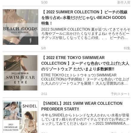
はの大人なデ […]
5/30
新作入荷
【 2022 SUMMER COLLECTION 】ビーチの視線
を独り占め♪水着だけだじゃないBEACH GOODS
特集！
2022 SUMMER COLLECTION 夏が近づいてきてそろそ
ろ海やプールに出かけたくなりますよね♪ そろそろビー
チグッズが欲しくなってくるこの頃、、、 ビーチのト
レンドは水着だけじゃない！ ビーチグッズでインスタ
[…]
5/8
特集
【 2022 ETRE TOKYO SWIMWEAR
COLLECTION 】ヌーディな色合いで仕上げた大人
のリゾートウェア ただいまより多数解禁!!
ETRE TOKYO (エトレトウキョウ) SWIMWEAR
COLLECTIONが予約開始！ ヌーディな色合いで仕上げ
た大人のリゾートウェアを展開！ 大人な雰囲気の水着
ばかりです！ 是非チェックしてくださいね。 ＞＞E […]
2/11
予約スタート
【SNIDEL】2021 SWIM WEAR COLLECTION
PREORDER START!!
今年もSNIDELからトレンドな大人かわいい水着が登場
しています♪ 残りわずかのアイテムですのでお早めにチ
ェックしてみてくださいね☆ ＞＞2021 SWWIMWEAR
COLLECTION ＞＞SNIDEL先行予約アイテ […]