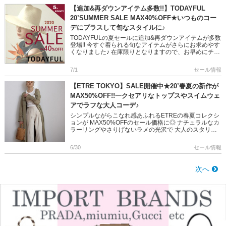
【追加&再ダウンアイテム多数!!】TODAYFUL
20’SUMMER SALE MAX40%OFF★いつものコー
デにプラスして旬なスタイルに♪
TODAYFULの夏セールに追加&再ダウンアイテムが多数
登場!! 今すぐ着られる旬なアイテムがさらにお求めやす
くなりました♪ 在庫限りとなりますので、お早めにチェ
ックしてくださいね◎ TODAYFULのセールアイ […]
7/1
セール情報
【ETRE TOKYO】SALE開催中★20’春夏の新作が
MAX50%OFF!!一クセアリなトップスやスイムウェ
アでラフな大人コーデ♪
シンプルながらこなれ感あふれるETREの春夏コレクシ
ョンが MAX50%OFFのセール価格に◎ ナチュラルなカ
ラーリングやさりげないラメの光沢で 大人のスタリン
グを叶えます♦ 在庫限りとなりますので是非この機会に
チェック […]
6/30
セール情報
次へ