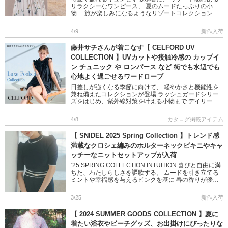
リラクシーなワンピース、 夏のムードたっぷりの小
物… 旅が楽しみになるようなリゾートコレクション 春
夏のワードローブをブラッシュアップしてくれる
SNIDEL のアイテム […]
4/9
新作入荷
藤井サチさんが着こなす【 CELFORD UV
COLLECTION 】UVカットや接触冷感の カップイ
ン チュニック や ロンパース など 街でも水辺でも
心地よく過ごせるワードローブ
日差しが強くなる季節に向けて、 軽やかさと機能性を
兼ね備えたコレクションが登場 ラッシュガードシリー
ズをはじめ、紫外線対策を叶える小物まで デイリーに
活躍する機能性抜群のUV対策アイテムを 藤井サチさん
着用画像でご紹介し […]
4/8
カタログ掲載アイテム
【 SNIDEL 2025 Spring Collection 】トレンド感
満載なクロシェ編みのホルターネックビキニやキャ
ッチーなニットセットアップが入荷
‘25 SPRING COLLECTION INTUITION 喜びと自由に満
ちた、わたしらしさを謳歌する。 ムードを引き立てる
ミントや幸福感を与えるピンクを基に 春の香りが優し
く漂うような 淡く穏やかな色合いで彩られた […]
3/25
新作入荷
【 2024 SUMMER GOODS COLLECTION 】夏に
着たい浴衣やビーチグッズ、お出掛けにぴったりな