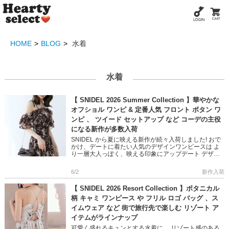
HOME
BLOG
水着
水着
【 SNIDEL 2026 Summer Collection 】華やかな
オフショル ワンピ & 定番人気 フロント ボタン ワ
ンピ 、 ツイード セットアップ など コーデの主役
になる新作が多数入荷
SNIDEL から夏に映える新作が続々入荷しました! おで
かけ、デートに着たい人気のデザインワンピースは よ
り一層大人っぽく、映える印象にアップデート デザイ
ン性の高いニットトップスやミックスツイードアイテム
で 大人の遊 […]
6/2
新作入荷
【 SNIDEL 2026 Resort Collection 】ボタニカル
柄 キャミ ワンピース や フリル ロゴ バッグ 、ス
イムウェア など 街で旅行先で楽しむ リゾート ア
イテムがラインナップ
可愛く盛れるキュンとする水着に、 リゾート感のある