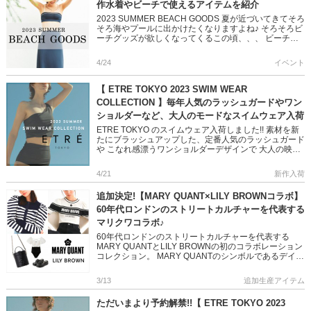
作水着やビーチで使えるアイテムを紹介
2023 SUMMER BEACH GOODS 夏が近づいてきてそろ
そろ海やプールに出かけたくなりますよね♪ そろそろビ
ーチグッズが欲しくなってくるこの頃、、、 ビーチの
トレンドは水着だけじゃない！ ビーチグッズでインス
[…]
4/24
イベント
【 ETRE TOKYO 2023 SWIM WEAR
COLLECTION 】毎年人気のラッシュガードやワン
ショルダーなど、大人のモードなスイムウェア入荷
ETRE TOKYO のスイムウェア入荷しました!! 素材を新
たにブラッシュアップした、定番人気のラッシュガード
や こなれ感漂うワンショルダーデザインで 大人の映え
る水着スタイルが叶います ビーチや屋外で活躍の、ロ
ゴが可 […]
4/21
新作入荷
追加決定!【MARY QUANT×LILY BROWNコラボ】
60年代ロンドンのストリートカルチャーを代表する
マリクワコラボ♪
60年代ロンドンのストリートカルチャーを代表する
MARY QUANTとLILY BROWNの初のコラボレーション
コレクション。 MARY QUANTのシンボルであるデイジ
ーを主役に LILY BROWNのTシャツやワン […]
3/13
追加生産アイテム
ただいまより予約解禁!!【 ETRE TOKYO 2023