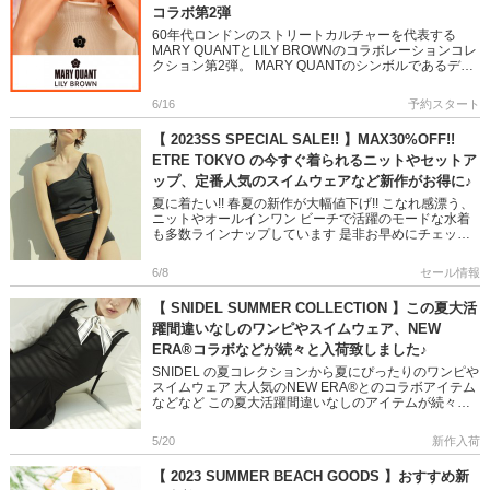
コラボ第2弾
60年代ロンドンのストリートカルチャーを代表する
MARY QUANTとLILY BROWNのコラボレーションコレ
クション第2弾。 MARY QUANTのシンボルであるデイ
ジーを主役に LILY BROWNのニットタンクや […]
6/16
予約スタート
【 2023SS SPECIAL SALE!! 】MAX30%OFF!!
ETRE TOKYO の今すぐ着られるニットやセットア
ップ、定番人気のスイムウェアなど新作がお得に♪
夏に着たい!! 春夏の新作が大幅値下げ!! こなれ感漂う、
ニットやオールインワン ビーチで活躍のモードな水着
も多数ラインナップしています 是非お早めにチェック
してみてくださいね♪ ＞＞2023 SPECIAL PRICE […]
6/8
セール情報
【 SNIDEL SUMMER COLLECTION 】この夏大活
躍間違いなしのワンピやスイムウェア、NEW
ERA®コラボなどが続々と入荷致しました♪
SNIDEL の夏コレクションから夏にぴったりのワンピや
スイムウェア 大人気のNEW ERA®とのコラボアイテム
などなど この夏大活躍間違いなしのアイテムが続々と
入荷致しました♪ ぜひお早めにチェックしてくださいね
♡ ＞ […]
5/20
新作入荷
【 2023 SUMMER BEACH GOODS 】おすすめ新