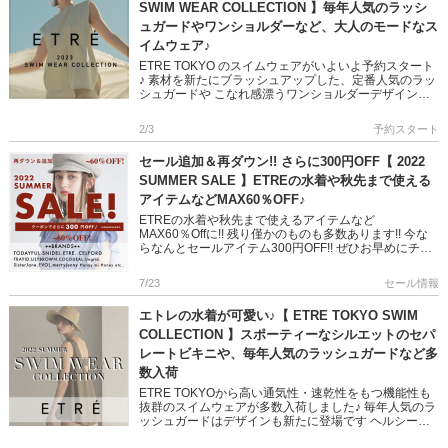
SWIM WEAR COLLECTION 】毎年人気のラッシ
ュガードやワンショルダーなど、大人のモードなス
イムウェア♪
ETRE TOKYO のスイムウェアがいよいよ予約スタート
♪ 素材を新たにブラッシュアップした、定番人気のラッ
シュガードや こなれ感漂うワンショルダーデザインで
大人の映える水着スタイルが叶います ビーチや屋外で
活躍の、 […]
2/3
予約スタート
セール追加＆再ダウン!! さらに300円OFF【 2022
SUMMER SALE 】ETREの水着や秋先まで使える
アイテムなどMAX60％OFF♪
ETREの水着や秋先まで使えるアイテムなど
MAX60％Offに!! 残り僅かのものも多数あります!! 今な
らなんとセールアイテム300円OFF!! ぜひお早めにチェ
ックしてくださいね♡ ＞＞セール会場はこちら […]
7/23
セール情報
エトレの水着が可愛い♪【 ETRE TOKYO SWIM
COLLECTION 】スポーティーなシルエットのセパ
レートビキニや、毎年人気のラッシュガードなど多
数入荷
ETRE TOKYOから高い通気性・速乾性をもつ機能性も
抜群のスイムウェアが多数入荷しました♪ 毎年人気のラ
ッシュガードはデザインも新たに登場です ヘルシーな
色香とスポーティーさがミックスされた エトレならで