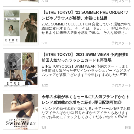
3/14
予約スタート
【ETRE TOKYO】’21 SUMMER PRE ORDER ワ
ンピやブラウスが解禁、水着にも注目
2021 SUMMER COLLECTION 変化していく環境の中で
繊細に変化する心。 今、今日、明日、、、 呼吸を合わ
せるように未来の選択を感覚で選ぶ。 そんな曖昧さを
俯瞰で楽しみたい。 ETRE TOKYOから夏アイ […]
3/11
予約スタート
【ETRE TOKYO】 2021 SWIM WEAR 予約解禁!!
前回人気だったラッシュガードも再登場
ETRE TOKYO 2021 SWIM WEAR 予約スタートしまし
た!! 前回人気だったデザインやラッシュガードなどスイ
ムウェアが多数ございます!! 今年おすすめしたいETRE
の水着ばかり♪是非ご覧ください☆彡 ＞＞ […]
1/22
予約スタート
今年の水着が早くもセールに!!人気ブランドからト
レンド感満載の水着をご紹介♪即日配送可能◎
トレンドの新作水着が気になる♪ 全てセール価格でお得
なアイテムばかり◎ 残りわずかのアイテムもあります
のでお早めにチェックしてみてくださいね☆ ＞SWIM
WEARコレクションはこちら 普段着使いが可能なニッ
トトップスと […]
7/9
特集