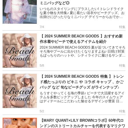
ミニバッグなど◎
いつものスタイリングにプラスしたい! トレンドライク
な夏小物を大特集♪ 夏に着たい浴衣やビーチグッズ、お
出掛けにぴったりなミニバッグ デイリーからおでかけ
まで大活躍するアイテムばかり◎ 新しい季節にむけて
是非チェックして […]
7/4
特集
【 2024 SUMMER BEACH GOODS 】おすすめ新
作水着やビーチで使えるアイテムを紹介
2024 SUMMER BEACH GOODS 夏が近づいてきてそろ
そろ海やプールに出かけたくなりますよね♪ 日焼け対策
もばっちりのハットや、シティライクに履けるサンダル
など 是非チェックしてくださいね! ＞＞2024 […]
5/8
特集
【 2024 SUMMER BEACH GOODS 特集 】トレン
ド感たっぷりの ビキニ や コラボ キャップ 、かご
バッグ など 旬なビーチグッズ がラインナップ♪
もうすぐやってくる海の季節♪ ビーチで大活躍するアイ
テムを多数ピックアップしました 今年のスイムウェア
はディテールにこだわった魅せるデザインが豊富 日焼
け対策もばっちりのハットや、シティライクに履けるサ
ンダルなど 人気ブ […]
5/2
特集
【MARY QUANT×LILY BROWNコラボ】60年代ロ
ンドンのストリートカルチャーを代表するマリクワ