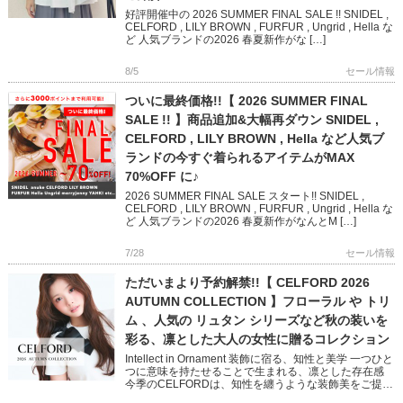
好評開催中の 2026 SUMMER FINAL SALE !! SNIDEL ,
CELFORD , LILY BROWN , FURFUR , Ungrid , Hella な
ど 人気ブランドの2026 春夏新作がな […]
8/5
セール情報
ついに最終価格!!【 2026 SUMMER FINAL
SALE !! 】商品追加&大幅再ダウン SNIDEL ,
CELFORD , LILY BROWN , Hella など人気ブ
ランドの今すぐ着られるアイテムがMAX
70%OFF に♪
2026 SUMMER FINAL SALE スタート!! SNIDEL ,
CELFORD , LILY BROWN , FURFUR , Ungrid , Hella な
ど 人気ブランドの2026 春夏新作がなんとM […]
7/28
セール情報
ただいまより予約解禁!!【 CELFORD 2026
AUTUMN COLLECTION 】フローラル や トリ
ム 、人気の リュタン シリーズなど秋の装いを
彩る、凛とした大人の女性に贈るコレクション
Intellect in Ornament 装飾に宿る、知性と美学 一つひと
つに意味を持たせることで生まれる、凛とした存在感
今季のCELFORDは、知性を纏うような装飾美をご提案
バリエーション豊かなワンピースやショー […]