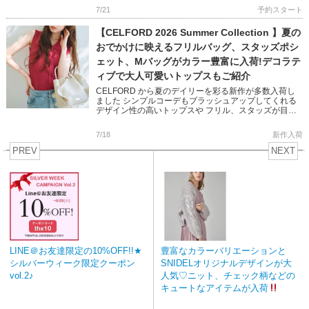
7/21
予約スタート
【CELFORD 2026 Summer Collection 】夏の
おでかけに映えるフリルバッグ、スタッズポシ
ェット、Mバッグがカラー豊富に入荷!デコラテ
ィブで大人可愛いトップスもご紹介
CELFORD から夏のデイリーを彩る新作が多数入荷し
ました シンプルコーデもブラッシュアップしてくれる
デザイン性の高いトップスや フリル、スタッズが目を
惹くバッグなど 大人気リュタンシリーズもカラーバリ
エーション豊富に […]
7/18
新作入荷
PREV
NEXT
LINE＠お友達限定の10%OFF!!★
豊富なカラーバリエーションと
シルバーウィーク限定クーポン
SNIDELオリジナルデザインが大
vol.2♪
人気♡ニット、チェック柄などの
キュートなアイテムが入荷