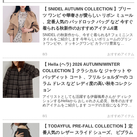
【 SNIDEL AUTUMN COLLECTION 】プリー
ツ ワンピ や華奢さが愛らしい リボン ミュール
、定番人気の パッドロック バッグ など 今すぐ
着られる秋新作のおすすめアイテム6選
SNIDEL の秋新作から、今すぐ着られる!! フェミニンス
タイルをご紹介します 今年らしいボリュームのプリン
トワンピや、ドッキングワンピ カラバリ豊富な
NEWERA キャップや 鍵チャームが可愛いバッグなど
フェミニン […]
8/3
おすすめアイテム
【 Hella (ヘラ) 2026 AUTUMN/WINTER
COLLECTION 】クラシカル な ジャケット や
パッディット コート 、フリル ショルダーの コ
ラム ドレス など レディ度の高い秋冬コレクシ
ョン
アイリストとしても活躍する伊藤颯希さんが ディレク
ションするHellaから おしゃれさん必見、秋冬のおすす
めアイテムをご紹介します コーデの主役になるアウタ
ーやオケージョン映えするワンピースなど ビンテージ
ライクと現代の […]
8/1
おすすめアイテム
【 TODAYFUL PRE-FALL COLLECTION 】定
番人気の レザー スライド シューズ、 ビブラム