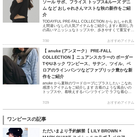
ソール サボ、フライス トップス&ルーズ デニ
ム など おしゃれさんマストな秋の新作をご紹
介
TODAYFUL PRE-FALL COLLECTION から おしゃれ見
え間違いなしの人気アイテムをご紹介します♪ 着回し力
の高いマニッシュなトップスや、歩きやすくて重宝する
定番シューズなど ベーシックなアイテムながら […]
7/30
おすすめアイテム
【 anuke (アンヌーク） PRE-FALL
COLLECTION 】ニュアンスカラーの ボーダー
TやUネック ワンピース、サテン、ツイル、ベ
ロアのラインパンツなどファブリック豊かな新
作をご紹介
anuke から夏秋のワードローブにプラスしたい こなれ
感漂うアイテムをご紹介します 古着のような風合いの
トップスや、着映えするパンツラインで ラフな着心地
が叶う、モード感を含んだ大人なスタイリングに♪ ぜひ
チェックして […]
7/29
おすすめアイテム
ワンピースの記事
ただいまより予約解禁【 LILY BROWN ×