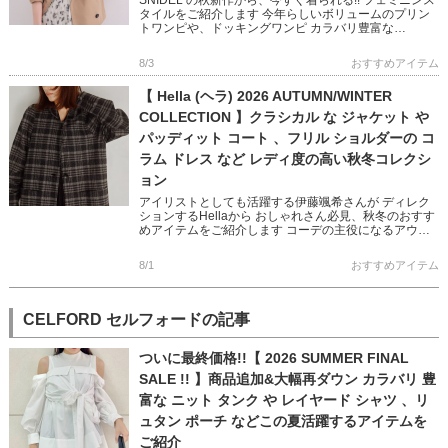
タイルをご紹介します 今年らしいボリュームのプリン
トワンピや、ドッキングワンピ カラバリ豊富な
NEWERA キャップや 鍵チャームが可愛いバッグなど
フェミニン […]
8/3
おすすめアイテム
【 Hella (ヘラ) 2026 AUTUMN/WINTER
COLLECTION 】クラシカル な ジャケット や
パッディット コート 、フリル ショルダーの コ
ラム ドレス など レディ度の高い秋冬コレクシ
ョン
アイリストとしても活躍する伊藤颯希さんが ディレク
ションするHellaから おしゃれさん必見、秋冬のおすす
めアイテムをご紹介します コーデの主役になるアウタ
ーやオケージョン映えするワンピースなど ビンテージ
ライクと現代の […]
8/1
おすすめアイテム
CELFORD セルフォードの記事
ついに最終価格!!【 2026 SUMMER FINAL
SALE !! 】商品追加&大幅再ダウン カラバリ 豊
富な ニット タンク や レイヤード シャツ 、リ
ュタン ポーチ などこの夏活躍するアイテムを
ご紹介