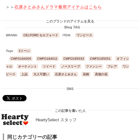
＞＞
石原さとみさんドラマ着用アイテムはこちら
このブランドのアイテムを見る
Blog TAG
BRAND:
CELFORD セルフォード
ITEM:
ワンピース
Tags:
2トーン
CWFO184005
CWFO184011
CWFO185033
CWFO185051
オフィシ
ャル
オーナメント
ツイード
ノースリーブ
ファンシー
フレア
ワン
ピース
上品
大人可愛い
石原さとみさん
花柄
高嶺の花
SNS
この記事を書いた人
HeartySelect スタッフ
同じカテゴリーの記事