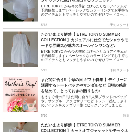
タイリングに抜けを演出するリブニット♪
ETRE TOKYO から今の季節にぴったりな 3アイテムが
予約解禁します♪ ベーシックなカラーリングでお手持ち
のアイテムともマッチしやすいので ぜひワードローブ
に加えてみてくださいね!! ＞＞ETRE TOKYO の予 […]
5/18
予約スタート
ただいまより解禁【 ETRE TOKYO SUMMER
COLLECTION 】カジュアルに仕立てたシャツやモ
ードな雰囲気が魅力のオールインワンなど♪
ETRE TOKYO から今の季節にぴったりな 3アイテムが
予約解禁します♪ ベーシックなカラーリングでお手持ち
のアイテムともマッチしやすいので ぜひワードローブ
に加えてみてくださいね!! ＞＞ETRE TOKYO の予 […]
5/13
予約スタート
まだ間に合う!!【 母の日 ギフト特集 】デイリーに
活躍するトートバッグやサンダルなど 日頃の感謝
を込めて、とっておきの贈りもの♪
もうすぐ母の日!!まだ間に合う!! 人気ブランドのバッグ
や、サンダル、アクセサリーなど トレンド感たっぷり
のアイテムをカテゴリー別にピックアップしました 母
の日にまだ間に合うおすすめアイテムをご紹介します♪
是非ご覧くだ […]
5/10
特集
ただいまより解禁【 ETRE TOKYO SUMMER
COLLECTION 】カットオフジャケットやモックネ