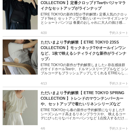
COLLECTION 】定番クロップドTeeやパジャマラ
イクなセットアップがラインナップ
ETRE TOKYOの新作3型が予約解禁♪ 定番人気のクロッ
プドTeeと セットアップで着たいオーバーサイズシャツ
とショートパンツは 春夏のおしゃれに大人の抜け感を
プラスしてくれます ぜひチェックして下さいね! ＞＞ET
[…]
4/20
予約スタート
ただいまより予約解禁【 ETRE TOKYO 23SS
COLLECTION 】モックネックTやオールインワン
など、1枚で映えるシティライクな新作がラインナ
ップ♪
ETRE TOKYOの新作が予約解禁しました♪ 存在感抜群
のサイドホールTeeや、ドルマンスリーブプルなど シン
プルコーデもブラッシュアップしてくれる ETREらしい
アイテムがラインアップしています 是非チェックして
くだ […]
4/13
予約スタート
ただいまより予約解禁【 ETRE TOKYO SPRING
COLLECTION 】トレンドのマウンテンパーカー
や、セットアップで着たいリネンシリーズなど
ETRE TOKYOから春の新作が予約解禁になりました!!
シーズンムード高まるリネンブラウスや、 映えるコー
デにぴったりなバイカーパンツなど 1点投入するだけで
トレンドライクなスタイリングが叶うアイテムばかり
是非チェ […]
4/6
予約スタート