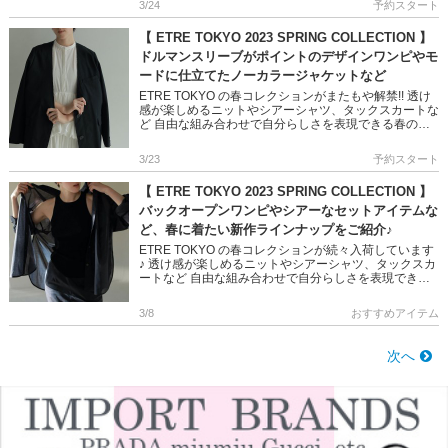
3/24
予約スタート
【 ETRE TOKYO 2023 SPRING COLLECTION 】
ドルマンスリーブがポイントのデザインワンピやモ
ードに仕立てたノーカラージャケットなど
ETRE TOKYO の春コレクションがまたもや解禁!! 透け
感が楽しめるニットやシアーシャツ、タックスカートな
ど 自由な組み合わせで自分らしさを表現できる春の新
作をご紹介します デイリーの着回しにも活躍するこな
れ感漂う […]
3/23
予約スタート
【 ETRE TOKYO 2023 SPRING COLLECTION 】
バックオープンワンピやシアーなセットアイテムな
ど、春に着たい新作ラインナップをご紹介♪
ETRE TOKYO の春コレクションが続々入荷しています
♪ 透け感が楽しめるニットやシアーシャツ、タックスカ
ートなど 自由な組み合わせで自分らしさを表現できる
春の新作をご紹介します デイリーの着回しにも活躍す
るこなれ感 […]
3/8
おすすめアイテム
次へ