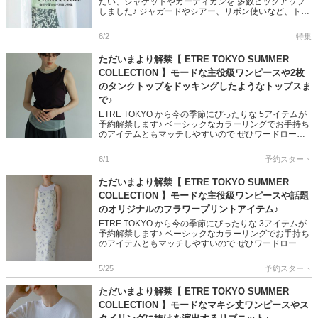
たい、ジャケットやカーディガンを 多数ピックアップ
しました♪ ジャガードやシアー、リボン使いなど、トレ
ンド感たっぷりなアイテムばかり 是非チェックしてく
ださいね! ＞＞ […]
6/2
特集
ただいまより解禁【 ETRE TOKYO SUMMER
COLLECTION 】モードな主役級ワンピースや2枚
のタンクトップをドッキングしたようなトップスま
で♪
ETRE TOKYO から今の季節にぴったりな 5アイテムが
予約解禁します♪ ベーシックなカラーリングでお手持ち
のアイテムともマッチしやすいので ぜひワードローブ
に加えてみてくださいね!! ＞＞ETRE TOKYO の予 […]
6/1
予約スタート
ただいまより解禁【 ETRE TOKYO SUMMER
COLLECTION 】モードな主役級ワンピースや話題
のオリジナルのフラワープリントアイテム♪
ETRE TOKYO から今の季節にぴったりな 3アイテムが
予約解禁します♪ ベーシックなカラーリングでお手持ち
のアイテムともマッチしやすいので ぜひワードローブ
に加えてみてくださいね!! ＞＞ETRE TOKYO の予 […]
5/25
予約スタート
ただいまより解禁【 ETRE TOKYO SUMMER
COLLECTION 】モードなマキシ丈ワンピースやス