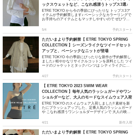
ックスウェットなど、こなれ感漂うトップス3選♪
ETRE TOKYO から今の季節にぴったりな トップス3ア
イテムが予約解禁します♪ ベーシックなカラーリングで
お手持ちのアイテムともマッチしやすいので ぜひワー
ドローブに加えてみてくださいね!! ＞＞ETRE TOKY
[…]
5/4
予約スタート
ただいまより予約解禁【 ETRE TOKYO SPRING
COLLECTION 】シーズンライクなツイードセット
アップと、ベーシックなニットが登場
ETRE TOKYO 今の季節にぴったりな新作が予約解禁し
ました♪ 軽やかなリサイクルコットンを原料とした ツイ
ードのジャケットとタックパンツは シティライクにコ
ーデが映える優秀アイテム 着回し力の高いニットトッ
プスも見 […]
4/27
予約スタート
【 ETRE TOKYO 2023 SWIM WEAR
COLLECTION 】毎年人気のラッシュガードやワン
ショルダーなど、大人のモードなスイムウェア入荷
ETRE TOKYO のスイムウェア入荷しました!! 素材を新
たにブラッシュアップした、定番人気のラッシュガード
や こなれ感漂うワンショルダーデザインで 大人の映え
る水着スタイルが叶います ビーチや屋外で活躍の、ロ
ゴが可 […]
4/21
新作入荷
ただいまより予約解禁【 ETRE TOKYO SPRING