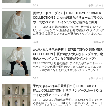
ください!! ＞＞ETRE TOKYO の予約ページはこ […]
6/29
予約スタート
夏のワードローブに♪【 ETRE TOKYO SUMMER
COLLECTION 】こなれ感漂うボリュームブラウス
や、旬なベアオールインワンなど新作をご紹介
ETRE TOKYO の夏の新作をご紹介!! 1枚で映えるワン
ピ、オールインワンは組み合わせて幅広いスタイリング
に活躍◎ 立体的なフォルムが魅力のトップスはシンプ
ルコーデもランクアップしてくれます ぜひご覧くださ
いね! […]
6/28
新作入荷
ただいまより予約解禁【 ETRE TOKYO SUMMER
COLLECTION 】夏に着たい大人なトップスや、定
番のオールインワンなど新作がラインナップ♪
ETRE TOKYOより夏の新作4アイテムが予約スタート♪
ベーシックな色味と個性的なフォルムが 大人でエフォ
ートレスな着こなしを叶えます 是非チェックしてくだ
さいね!! ＞＞ETRE TOKYO の予約ページはこちら […]
6/22
予約スタート
予約できるのは本日最終日!!【 ETRE TOKYO
FALL COLLECTION 】サスペンダースカートやコ
ートなど秋アイテムに注目
ETRE TOKYO の秋新作が予約できるのは今日まで!! 後
ろ姿も抜かりない、ETREらしいサスペンダースカート