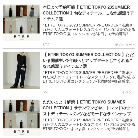
本日まで予約可能【 ETRE TOKYO 23SUMMER
COLLECTION 】旬なディテール、こなれ感漂うア
イテム７選
” ETRE TOKYO 2023 SUMMER PRE ORDER ” 洗練さ
れた大人のエフォートレスなスタイリングに定評のある
ETRE TOKYO 夏コレクションが本日まで予約可能!! 高
感度なレイヤードトップスやサ […]
3/29
予約スタート
【 ETRE TOKYO SUMMER COLLECTION 】ただ
いま開催中♪今年顔へとアップデートしてくれるこ
なれ感漂うアイテム７選
” ETRE TOKYO 2023 SUMMER PRE ORDER ” 洗練さ
れた大人のエフォートレスなスタイリングに定評のある
ETRE TOKYO 夏コレクションが予約解禁中!! 高感度な
レイヤードトップスやサテンワ […]
3/26
イベント
ただいまより解禁【 ETRE TOKYO SUMMER
COLLECTION 】サテンワンピや、トレンドのウエ
ストディテールパンツなどモードなラインナップ
” ETRE TOKYO 2023 SUMMER PRE ORDER ” 洗練さ
れた大人のエフォートレスなスタイリングに定評のある
ETRE TOKYO いよいよ夏コレクションが予約解禁しま
す! 高 […]