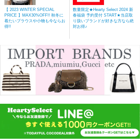
【 2023 WINTER SPECIAL
数量限定★Hearty Select 2024 新
PRICE 】MAX30%OFF!! 秋冬に
春福袋 予約受付 START★当店取
着たいブラウスや小物も今ならお
り扱いブランドが好きな方なら絶
得!!
対お得♪