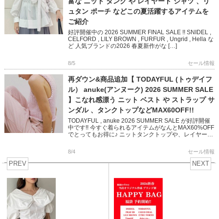
富な ニット タンク や レイヤード シャツ 、リ
ュタン ポーチ などこの夏活躍するアイテムを
ご紹介
好評開催中の 2026 SUMMER FINAL SALE !! SNIDEL ,
CELFORD , LILY BROWN , FURFUR , Ungrid , Hella な
ど 人気ブランドの2026 春夏新作がな […]
8/5
セール情報
再ダウン&商品追加【 TODAYFUL (トゥデイフ
ル） anuke(アンヌーク) 2026 SUMMER SALE
】こなれ感漂う ニット ベスト や ストラップ サ
ンダル 、タンクトップなどMAX60OFF!!
TODAYFUL , anuke 2026 SUMMER SALE が好評開催
中です!! 今すぐ着られるアイテムがなんとMAX60%OFF
でとってもお得に♪ ニットタンクトップや、レイヤード
できるベスト 華奢なストラップ […]
8/4
セール情報
PREV
NEXT