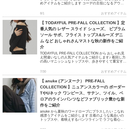
めアイテムをご紹介します コーデの主役になるアウタ
ーやオケージョン映えするワンピースなど ビンテージ
ライクと現代の […]
8/1
おすすめアイテム
【 TODAYFUL PRE-FALL COLLECTION 】定
番人気の レザー スライド シューズ、 ビブラム
ソール サボ、フライス トップス&ルーズ デニ
ム など おしゃれさんマストな秋の新作をご紹
介
TODAYFUL PRE-FALL COLLECTION から おしゃれ見
え間違いなしの人気アイテムをご紹介します♪ 着回し力
の高いマニッシュなトップスや、歩きやすくて重宝する
定番シューズなど ベーシックなアイテムながら […]
7/30
おすすめアイテム
【 anuke (アンヌーク） PRE-FALL
COLLECTION 】ニュアンスカラーの ボーダー
TやUネック ワンピース、サテン、ツイル、ベ
ロアのラインパンツなどファブリック豊かな新
作をご紹介
anuke から夏秋のワードローブにプラスしたい こなれ
感漂うアイテムをご紹介します 古着のような風合いの
トップスや、着映えするパンツラインで ラフな着心地
が叶う、モード感を含んだ大人なスタイリングに♪ ぜひ
チェックして […]