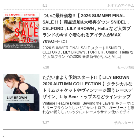
ライクと現代の […]
8/1
おすすめアイテム
ついに最終価格!!【 2026 SUMMER FINAL
SALE !! 】商品追加&大幅再ダウン SNIDEL ,
CELFORD , LILY BROWN , Hella など人気ブ
ランドの今すぐ着られるアイテムがMAX
70%OFF に♪
2026 SUMMER FINAL SALE スタート!! SNIDEL ,
CELFORD , LILY BROWN , FURFUR , Ungrid , Hella な
ど 人気ブランドの2026 春夏新作がなんとM […]
7/28
セール情報
ただいまより予約スタート!!【 LILY BROWN
2026 AUTUMN COLLECTION 】クラシカルな
トリムジャケットやヴィンテージ漂うレースデ
ザイン、Lily Bear トップスなどラインナップ
Vintage Feature Dress Beyond the Layers をテーマに
リリーブラウンらしいどこかレトロで、ガーリーさも忘
れない愛らしいルックに♪ レースやサテン使いでヴィン
テージ感を醸し出し […]
7/27
予約スタート