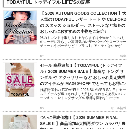
TODAYFUL トゥデイフル LIFE'Sの記事
【 2026 AUTUMN GOODS COLLECTION 】大
人気のTODAYFUL レザー トート や CELFORD
の スタッズ ショルダ ー、ストール など秋冬の
おしゃれにおすすめの小物をご紹介♪
秋のトレンドを取り入れるならまずは小物から! いつも
のコーデに秋らしい雰囲気のレザーバッグやローファー
チャームやポーチなど「プラス1」アイテムはいかがで
すか? フェミニンからモード、オフィスユースまで幅広
い小物をピック […]
8/8
特集
セール 商品追加!!【 TODAYFUL (トゥデイフ
ル）2026 SUMMER SALE 】華奢な トング サ
ンダル や アクセサリー など おしゃれ見え抜群
のアイテムが MAX60%OFF でとってもお得に♪
好評開催中の TODAYFUL 2026 SUMMER SALE にセー
ルアイテムが追加されました!! おしゃれさん必見のバル
ーンキャミやトングサンダル 季節を問わずコーデのア
クセントになってくれるアクセサリーなど いつ […]
8/7
セール情報
ついに最終価格!!【 2026 SUMMER FINAL
SALE !! 】商品追加&大幅再ダウン カラバリ 豊