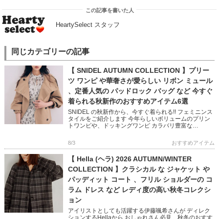
この記事を書いた人
HeartySelect スタッフ
同じカテゴリーの記事
【 SNIDEL AUTUMN COLLECTION 】プリー
ツ ワンピ や華奢さが愛らしい リボン ミュール
、定番人気の パッドロック バッグ など 今すぐ
着られる秋新作のおすすめアイテム6選
SNIDEL の秋新作から、今すぐ着られる!! フェミニンス
タイルをご紹介します 今年らしいボリュームのプリン
トワンピや、ドッキングワンピ カラバリ豊富な
NEWERA キャップや 鍵チャームが可愛いバッグなど
フェミニン […]
8/3
おすすめアイテム
【 Hella (ヘラ) 2026 AUTUMN/WINTER
COLLECTION 】クラシカル な ジャケット や
パッディット コート 、フリル ショルダーの コ
ラム ドレス など レディ度の高い秋冬コレクシ
ョン
アイリストとしても活躍する伊藤颯希さんが ディレク
ションするHellaから おしゃれさん必見、秋冬のおすす