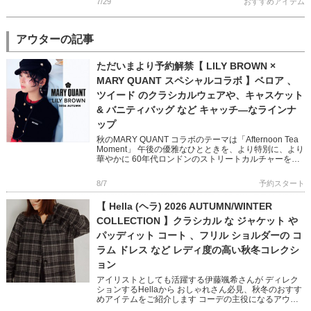
7/29
おすすめアイテム
アウターの記事
ただいまより予約解禁【 LILY BROWN ×
MARY QUANT スペシャルコラボ 】ベロア 、
ツイード のクラシカルウェアや、キャスケット
& バニティバッグ など キャッチ―なラインナ
ップ
秋のMARY QUANT コラボのテーマは「Afternoon Tea
Moment」 午後の優雅なひとときを、より特別に、より
華やかに 60年代ロンドンのストリートカルチャーを象
徴する MARY QUANTとのコラボレ […]
8/7
予約スタート
【 Hella (ヘラ) 2026 AUTUMN/WINTER
COLLECTION 】クラシカル な ジャケット や
パッディット コート 、フリル ショルダーの コ
ラム ドレス など レディ度の高い秋冬コレクシ
ョン
アイリストとしても活躍する伊藤颯希さんが ディレク
ションするHellaから おしゃれさん必見、秋冬のおすす
めアイテムをご紹介します コーデの主役になるアウタ
ーやオケージョン映えするワンピースなど ビンテージ