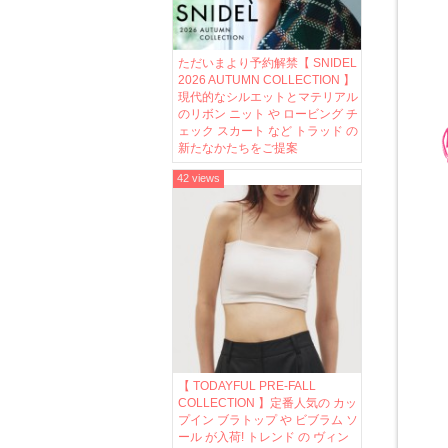
ただいまより予約解禁【 SNIDEL
2026 AUTUMN COLLECTION 】
現代的なシルエットとマテリアル
のリボン ニット や ロービング チ
ェック スカート など トラッド の
新たなかたちをご提案
42 views
【 TODAYFUL PRE-FALL
COLLECTION 】定番人気の カッ
プイン ブラトップ や ビブラム ソ
ール が入荷! トレンド の ヴィン