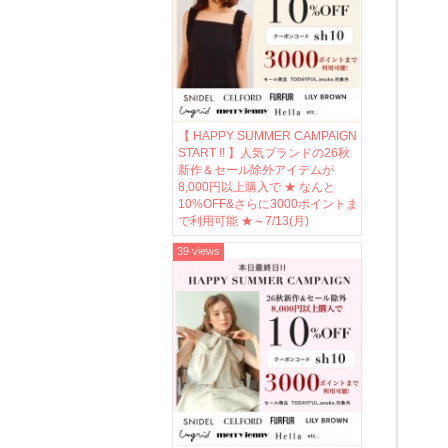
【 HAPPY SUMMER CAMPAIGN
START !! 】人気ブランドの26秋
新作＆セール除外アイテムが
8,000円以上購入で ★ なんと
10%OFF&さらに3000ポイントま
で利用可能 ★～7/13(月)
39 views