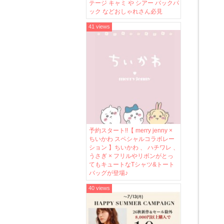
テージ キャミ や シアー バックパ
ック などおしゃれさん必見
41 views
予約スタート!!【 merry jenny ×
ちいかわ スペシャルコラボレー
ション 】ちいかわ 、 ハチワレ 、
うさぎ × フリルやリボンがとっ
てもキュートなTシャツ&トート
バッグが登場♪
40 views