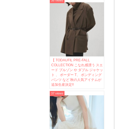
38 views
【 TODAUFIL PRE-FALL
COLLECTION こなれ感漂う スエ
ード ブルゾン や ダブル ジャケッ
ト 、 ボーダー T、 ボンディング
パンツ など 秋の人気アイテムが
追加生産決定!!
37 views