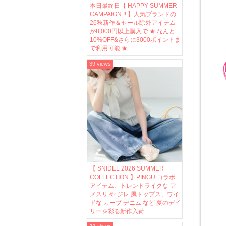
本日最終日【 HAPPY SUMMER
CAMPAIGN !! 】人気ブランドの
26秋新作＆セール除外アイテム
が8,000円以上購入で ★ なんと
10%OFF&さらに3000ポイントま
で利用可能 ★
39 views
【 SNIDEL 2026 SUMMER
COLLECTION 】PINGU コラボ
アイテム、トレンドライクな ア
メスリ や ジレ 風トップス、ワイ
ドな カーブ デニム など 夏のデイ
リーを彩る新作入荷