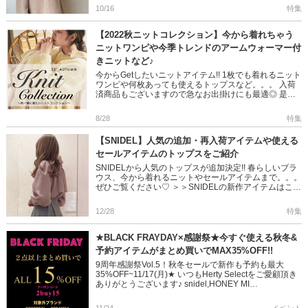
覧ください
＞ […]
10/16
特集
【2022秋ニットコレクション】今から着れちゃう
ニットワンピや今季トレンドのアームウォーマー付
きニットなど♪
今からGetしたいニットアイテム!! 1枚でも着れるニット
ワンピや何枚あっても使えるトップスなど。。。 入荷
済商品もございますので急なお出掛けにも最適◎ 是非
チェックしてくださいね!! ＞＞2022秋ニット特集はこ
ちらか […]
8/28
特集
【SNIDEL】人気の追加・再入荷アイテムや使える
セールアイテムのトップスをご紹介
SNIDELから人気のトップスが追加決定!! 春らしいブラ
ウス、今から着れるニットやセールアイテムまで。。。
ぜひご覧ください♡ ＞＞SNIDELの新作アイテムはこち
ら ＞＞SNIDELの予約アイテムはこちら ===== […]
12/28
特集
★BLACK FRAYDAY×感謝祭★今すぐ使える秋冬&
予約アイテムがまとめ買いでMAX35%OFF!!
9周年感謝祭Vol.5！秋冬セールで新作も予約も最大
35%OFF~11/17(月)★ いつもHerty Selectをご愛顧頂き
ありがとうございます♪ snidel,HONEY MI
HONEY,LilyBrown,FR […]