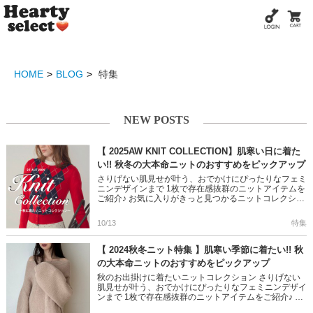
HOME
BLOG
特集
NEW POSTS
【 2025AW KNIT COLLECTION】肌寒い日に着た
い!! 秋冬の大本命ニットのおすすめをピックアップ
さりげない肌見せが叶う、おでかけにぴったりなフェミ
ニンデザインまで 1枚で存在感抜群のニットアイテムを
ご紹介♪ お気に入りがきっと見つかるニットコレクショ
ン 是非ご覧ください
＞＞2025秋ニットコレクション
袖のラウ […]
10/13
特集
【 2024秋冬ニット特集 】肌寒い季節に着たい!! 秋
の大本命ニットのおすすめをピックアップ
秋のお出掛けに着たいニットコレクション さりげない
肌見せが叶う、おでかけにぴったりなフェミニンデザイ
ンまで 1枚で存在感抜群のニットアイテムをご紹介♪ お
気に入りがきっと見つかるニットコレクション 是非ご