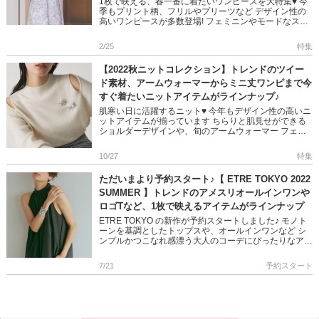
1枚で映える、春一番に着たいワンピースを大特集♥ 今
季もプリント柄、フリルやプリーツなど デザイン性の
高いワンピースが多数登場! フェミニンやモードなスタ
イルが観覧に叶うワンピースたち 是非ご覧ください♪ ＞
＞春ワンピー […]
2/25
特集
【2022秋ニットコレクション】トレンドのツイー
ド素材、アームウォーマーからミニ丈ワンピまで今
すぐ着たいニットアイテムがラインナップ♪
肌寒い日に活躍するニット♥ 今年もデザイン性の高いニ
ットアイテムが揃っています ちらりと肌見せができる
ショルダーデザインや、旬のアームウォーマー フェミ
ニンなスタイルにぴったりなニットワンピも、ミニ丈が
豊富にラインナップ […]
10/27
特集
ただいまより予約スタート♪【 ETRE TOKYO 2022
SUMMER 】トレンドのアメスリオールインワンや
ロゴTなど、1枚で映えるアイテムがラインナップ
ETRE TOKYO の新作が予約スタートしました♪ モノト
ーンを基調としたトップスや、オールインワンなど シ
ンプルかつこなれ感漂う大人のコーデにぴったりなアイ
テムが揃っています 是非チェックしてくださいね!! ＞＞
ET […]
7/21
予約スタート