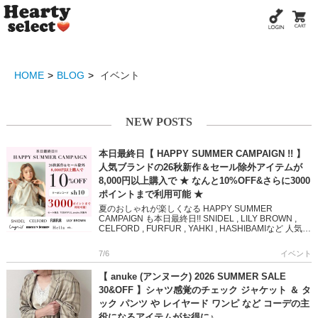
HOME
BLOG
イベント
NEW POSTS
本日最終日【 HAPPY SUMMER CAMPAIGN !! 】
人気ブランドの26秋新作＆セール除外アイテムが
8,000円以上購入で ★ なんと10%OFF&さらに3000
ポイントまで利用可能 ★
夏のおしゃれが楽しくなる HAPPY SUMMER
CAMPAIGN も本日最終日!! SNIDEL , LILY BROWN ,
CELFORD , FURFUR , YAHKI , HASHIBAMIなど 人気ブ
ラン […]
7/6
イベント
【 anuke (アンヌーク) 2026 SUMMER SALE
30&OFF 】シャツ感覚のチェック ジャケット ＆ タ
ック パンツ や レイヤード ワンピ など コーデの主
役になるアイテムがお得に♪