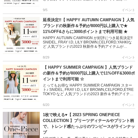
======== […]
9/5
イベント
延長決定!!【 HAPPY AUTUMN CAMPAIGN 】人気
ブランドの秋新作＆予約が8000円以上購入で★
11%OFF&さらに3000ポイントまで利用可能 ★
HAPPY AUTUMN CAMPAIGN が好評につき延長決定!!
SNIDEL, FRAY I.D, LILY BROWN,CELFORD,YAHKIな
ど 人気ブランドの2023 秋新作＆予約アイテムが
====== […]
8/29
イベント
【 HAPPY SUMMER CAMPAIGN 】人気ブランド
の新作＆予約が8000円以上購入で11%OFF&3000ポ
イントまで利用可能 ☆
とってもお得な HAPPY SUMMER CAMPAIGN スター
ト♪ SNIDEL, FRAY I.D, LILY BROWN,CELFORD,ETRE
TOKYO など 人気ブランドの2023 新作＆予約アイテム
が […]
6/20
イベント
1枚で映える♥【 2023 SPRING ONEPIECE
COLLECTION 】プリーツディテールやプリント柄
で、トレンド感たっぷりのワンピースがラインナッ
プ