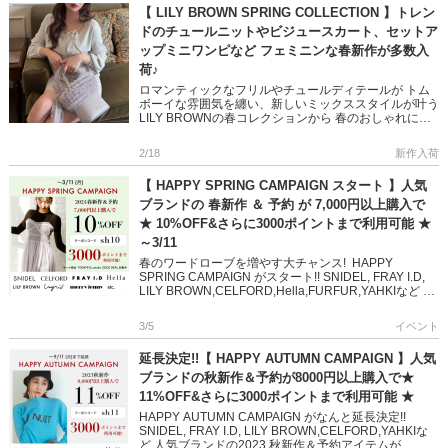
【 LILY BROWN SPRING COLLECTION 】トレン
ドのチュールニットやビジュースカート、セットア
ップミニワンピなど フェミニンな春新作が多数入
荷♪
ロマンティックなフリルやチュールディテールが トム
ボーイな雰囲気を纏い、新しいミックススタイルが叶う
LILY BROWNの春コレクションから 春のおしゃれにプ
ラスしたい、新作が多数入荷しました♪ デイリーを彩る
新鮮なア […]
2/18
新作入荷
【 HAPPY SPRING CAMPAIGN スタート 】人気
ブランドの 春新作 ＆ 予約 が 7,000円以上購入で
★ 10%OFF&さらに3000ポイントまで利用可能 ★
～3/11
春のワードローブを増やす大チャンス! HAPPY
SPRING CAMPAIGN がスタート!! SNIDEL, FRAY I.D,
LILY BROWN,CELFORD,Hella,FURFUR,YAHKIなど 人
気 […]
3/5
イベント
延長決定!!【 HAPPY AUTUMN CAMPAIGN 】人気
ブランドの秋新作＆予約が8000円以上購入で★
11%OFF&さらに3000ポイントまで利用可能 ★
HAPPY AUTUMN CAMPAIGN がなんと延長決定!!
SNIDEL, FRAY I.D, LILY BROWN,CELFORD,YAHKIな
ど 人気ブランドの2023 秋新作＆予約アイテムが