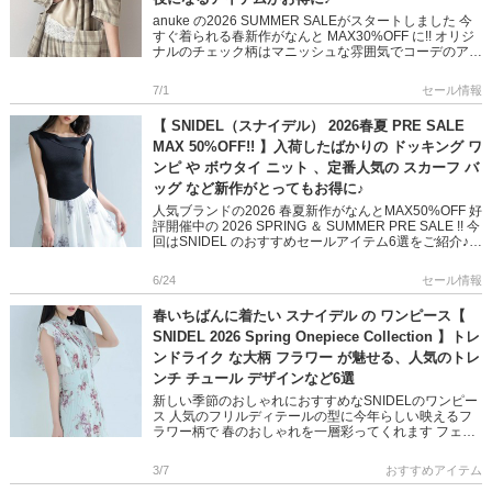
anuke の2026 SUMMER SALEがスタートしました 今
すぐ着られる春新作がなんと MAX30%OFF に!! オリジ
ナルのチェック柄はマニッシュな雰囲気でコーデのアク
セントにぴったり その他にもスタイリング […]
7/1
セール情報
【 SNIDEL（スナイデル） 2026春夏 PRE SALE
MAX 50%OFF!! 】入荷したばかりの ドッキング ワ
ンピ や ボウタイ ニット 、定番人気の スカーフ バ
ッグ など新作がとってもお得に♪
人気ブランドの2026 春夏新作がなんとMAX50%OFF 好
評開催中の 2026 SPRING ＆ SUMMER PRE SALE !! 今
回はSNIDEL のおすすめセールアイテム6選をご紹介♪
入荷したばかりのリボ […]
6/24
セール情報
春いちばんに着たい スナイデル の ワンピース【
SNIDEL 2026 Spring Onepiece Collection 】トレ
ンドライク な大柄 フラワー が魅せる、人気のトレ
ンチ チュール デザインなど6選
新しい季節のおしゃれにおすすめなSNIDELのワンピー
ス 人気のフリルディテールの型に今年らしい映えるフ
ラワー柄で 春のおしゃれを一層彩ってくれます フェミ
ニンなカーディガンや、大人っぽいトレンチコート 春
先のブーティー […]
3/7
おすすめアイテム