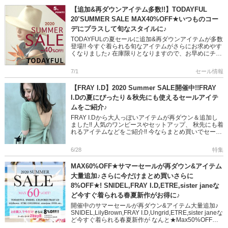
【追加&再ダウンアイテム多数!!】TODAYFUL
20’SUMMER SALE MAX40%OFF★いつものコー
デにプラスして旬なスタイルに♪
TODAYFULの夏セールに追加&再ダウンアイテムが多数
登場!! 今すぐ着られる旬なアイテムがさらにお求めやす
くなりました♪ 在庫限りとなりますので、お早めにチェ
ックしてくださいね◎ TODAYFULのセールアイ […]
7/1
セール情報
【FRAY I.D】2020 Summer SALE開催中!!FRAY
I.Dの夏にぴったり＆秋先にも使えるセールアイテ
ムをご紹介♪
FRAY I.Dから大人っぽいアイテムが再ダウン＆追加し
ました!! 人気のワンピースやセットアップ、 秋先にも着
れるアイテムなどをご紹介!! 今ならまとめ買いでセール
価格からさらに8％OFF♪ 是非、お早めにチェックして
[…]
6/28
特集
MAX60%OFF★サマーセールが再ダウン&アイテム
大量追加♪さらに今だけまとめ買いさらに
8%OFF★! SNIDEL,FRAY I.D,ETRE,sister janeな
ど今すぐ着られる春夏新作がお得に♪
開催中のサマーセールが再ダウン&アイテム大量追加♪
SNIDEL,LilyBrown,FRAY I.D,Ungrid,ETRE,sister janeな
ど今すぐ着られる春夏新作が なんと★Max50%OFF★
＜ […]