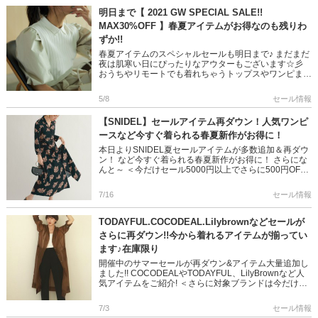
明日まで【 2021 GW SPECIAL SALE!!
MAX30%OFF 】春夏アイテムがお得なのも残りわ
ずか!!
春夏アイテムのスペシャルセールも明日まで♪ まだまだ
夜は肌寒い日にぴったりなアウターもございます☆彡
おうちやリモートでも着れちゃうトップスやワンピま
で。。。 小物も多数揃っています!! 期間限定の明日まで
のキャンペーン […]
5/8
セール情報
【SNIDEL】セールアイテム再ダウン！人気ワンピ
ースなど今すぐ着られる春夏新作がお得に！
本日よりSNIDEL夏セールアイテムが多数追加＆再ダウ
ン！ など今すぐ着られる春夏新作がお得に！ さらにな
んと～ ＜今だけセール5000円以上でさらに500円OFF
キャンペーン中!＞ 気になっていたアイテムは是非この
機会 […]
7/16
セール情報
TODAYFUL.COCODEAL.Lilybrownなどセールが
さらに再ダウン!!今から着れるアイテムが揃ってい
ます♪在庫限り
開催中のサマーセールが再ダウン&アイテム大量追加し
ました!! COCODEALやTODAYFUL、LilyBrownなど人
気アイテムをご紹介! ＜さらに対象ブランドは今だけま
とめ買いでさらに8%OFFキャンペーン […]
7/3
セール情報