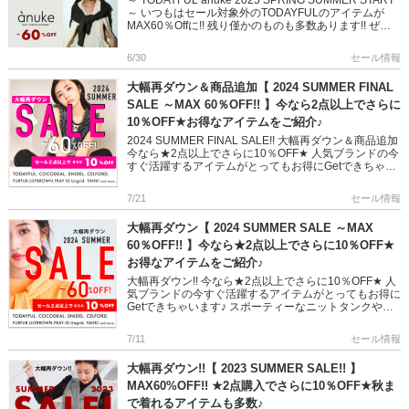
～ TODAYFUL anuke 2025 SPRING SUMMER START
～ いつもはセール対象外のTODAYFULのアイテムが
MAX60％Offに!! 残り僅かのものも多数あります!! ぜひ
お早めにチェックして […]
6/30
セール情報
大幅再ダウン＆商品追加【 2024 SUMMER FINAL
SALE ～MAX 60％OFF!! 】今なら2点以上でさらに
10％OFF★お得なアイテムをご紹介♪
2024 SUMMER FINAL SALE!! 大幅再ダウン＆商品追加
今なら★2点以上でさらに10％OFF★ 人気ブランドの今
すぐ活躍するアイテムがとってもお得にGetできちゃい
ます♪ スポーティーなニットタンクや、 […]
7/21
セール情報
大幅再ダウン【 2024 SUMMER SALE ～MAX
60％OFF!! 】今なら★2点以上でさらに10％OFF★
お得なアイテムをご紹介♪
大幅再ダウン!! 今なら★2点以上でさらに10％OFF★ 人
気ブランドの今すぐ活躍するアイテムがとってもお得に
Getできちゃいます♪ スポーティーなニットタンクや、
これからの季節のインナーに着まわせるカップインキャ
ミ 1 […]
7/11
セール情報
大幅再ダウン!!【 2023 SUMMER SALE!! 】
MAX60%OFF!! ★2点購入でさらに10％OFF★秋ま
で着れるアイテムも多数♪