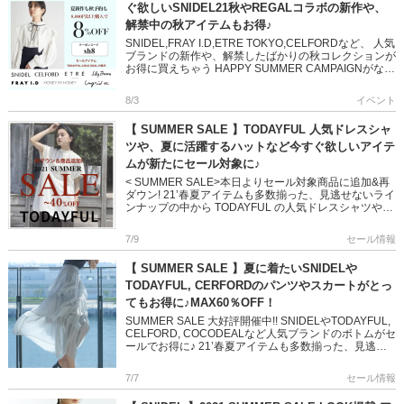
ぐ欲しいSNIDEL21秋やREGALコラボの新作や、
解禁中の秋アイテムもお得♪
SNIDEL,FRAY I.D,ETRE TOKYO,CELFORDなど、 人気
ブランドの新作や、解禁したばかりの秋コレクションが
お得に買えちゃう HAPPY SUMMER CAMPAIGNがなん
と延長!! この夏のデイ […]
8/3
イベント
【 SUMMER SALE 】TODAYFUL 人気ドレスシャ
ツや、夏に活躍するハットなど今すぐ欲しいアイテ
ムが新たにセール対象に♪
< SUMMER SALE>本日よりセール対象商品に追加&再
ダウン! 21’春夏アイテムも多数揃った、見逃せないライ
ンナップの中から TODAYFUL の人気ドレスシャツやブ
レードサンダルなど、 新た […]
7/9
セール情報
【 SUMMER SALE 】夏に着たいSNIDELや
TODAYFUL, CERFORDのパンツやスカートがとっ
てもお得に♪MAX60％OFF！
SUMMER SALE 大好評開催中!! SNIDELやTODAYFUL,
CELFORD, COCODEALなど人気ブランドのボトムがセ
ールでお得に♪ 21’春夏アイテムも多数揃った、見逃せ
ないラインナップの中から ス […]
7/7
セール情報