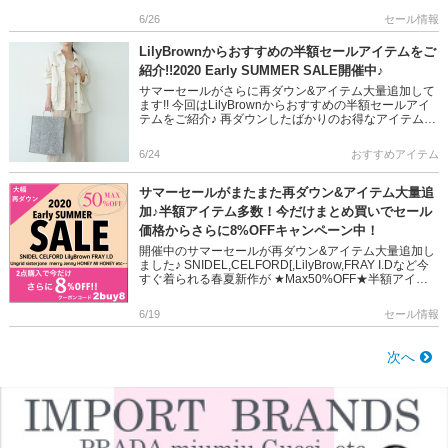
6/26
セール情報
LilyBrownからおすすめの半額セールアイテムをご
紹介!!2020 Early SUMMER SALE開催中♪
サマーセールがさらに再ダウン&アイテム大量追加して
ます!! 今回はLilyBrownからおすすめの半額セールアイ
テムをご紹介♪ 再ダウンしたばかりのお得なアイテムや
セール対象として追加されたアイテムまで。。。 な […]
6/24
おすすめアイテム
サマーセールがまたまた再ダウン&アイテム大量追
加♪半額アイテム多数！今だけまとめ買いでセール
価格からさらに8%OFFキャンペーン中！
開催中のサマーセールが再ダウン&アイテム大量追加し
ました♪ SNIDEL,CELFORD[,LilyBrow,FRAY I.Dなど今
すぐ着られる春夏新作が ★Max50%OFF★半額アイテム
も沢山ラインナップ！ […]
6/19
セール情報
次へ