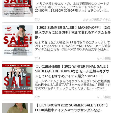
ハリのあるシルエットの、上品で構築的なショートジ
ャケット ボリュームスリーブショートジャケット
20,900円→14,630円 30%OFF!! メッシュ状のダンボー
ルニットの裏地で、フィット＆フレアのワン […]
7/14
カタログ掲載アイテム
【 2023 SUMMER SALE!! 】MAX60%OFF!! 【2点
購入でさらに10％OFF】秋まで着れるアイテムも多
数♪
秋まで着れるが大幅値下げ!! 是非お早めにチェックして
みてくださいね♪ ＞＞2023 SUMMER SALE セール対象
アイテムはこちら CELFORD GOLFの頭文字を組み合
わせた、上品なモノグラムプリ […]
7/11
セール情報
ついに最終価格!!【 2023 WINTER FINAL SALE 】
SNIDELやETRE TOKYOなど セール追加＆再ダウ
ンしているおすすめアイテム紹介〜70%OFF!
セールアイテムがさらに再ダウン＆追加!! ついに最終価
格のFINAL SALE START !! セール大量追加♪ 在庫限りで
すのでいち早くチェックしてくださいね! ＞＞2023
WINTER FINAL SALE はこ […]
1/26
セール情報
【 LILY BROWN 2022 SUMMER SALE START 】
LOOK掲載中アイテムやコラボサンダルなど♪