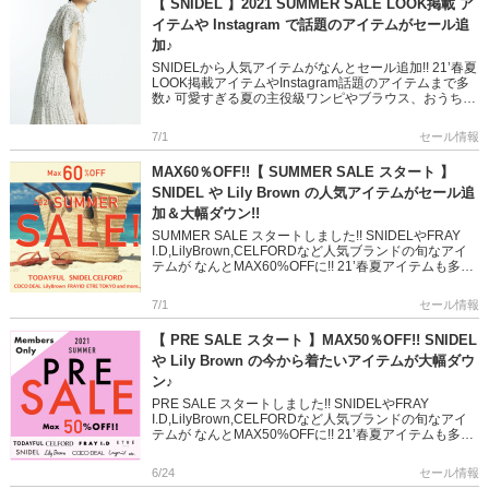
【 SNIDEL 】2021 SUMMER SALE LOOK掲載 ア
イテムや Instagram で話題のアイテムがセール追
加♪
SNIDELから人気アイテムがなんとセール追加!! 21’春夏
LOOK掲載アイテムやInstagram話題のアイテムまで多
数♪ 可愛すぎる夏の主役級ワンピやブラウス、おうち時
間でも着れそうなパンツまで。。。 是非、お早め […]
7/1
セール情報
MAX60％OFF!!【 SUMMER SALE スタート 】
SNIDEL や Lily Brown の人気アイテムがセール追
加＆大幅ダウン!!
SUMMER SALE スタートしました!! SNIDELやFRAY
I.D,LilyBrown,CELFORDなど人気ブランドの旬なアイ
テムが なんとMAX60%OFFに!! 21’春夏アイテムも多数
揃った、見逃せない […]
7/1
セール情報
【 PRE SALE スタート 】MAX50％OFF!! SNIDEL
や Lily Brown の今から着たいアイテムが大幅ダウ
ン♪
PRE SALE スタートしました!! SNIDELやFRAY
I.D,LilyBrown,CELFORDなど人気ブランドの旬なアイ
テムが なんとMAX50%OFFに!! 21’春夏アイテムも多数
揃った、見逃せないライン […]
6/24
セール情報