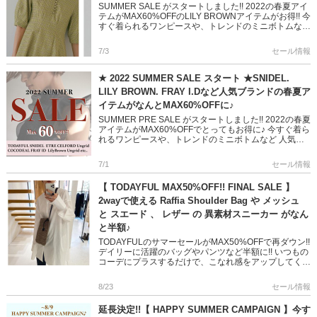
SUMMER SALE がスタートしました!! 2022の春夏アイ
テムがMAX60%OFFのLILY BROWNアイテムがお得!! 今
すぐ着られるワンピースや、トレンドのミニボトムなど
人気ブランドの新作をＧetしてワー […]
7/3
セール情報
★ 2022 SUMMER SALE スタート ★SNIDEL.
LILY BROWN. FRAY I.Dなど人気ブランドの春夏ア
イテムがなんとMAX60%OFFに♪
SUMMER PRE SALE がスタートしました!! 2022の春夏
アイテムがMAX60%OFFでとってもお得に♪ 今すぐ着ら
れるワンピースや、トレンドのミニボトムなど 人気ブ
ランドの新作をＧetしてワードローブを増や […]
7/1
セール情報
【 TODAYFUL MAX50%OFF!! FINAL SALE 】
2wayで使える Raffia Shoulder Bag や メッシュ
と スエード 、 レザー の 異素材スニーカー がなん
と半額♪
TODAYFULのサマーセールがMAX50%OFFで再ダウン!!
デイリーに活躍のバッグやパンツなど半額に!! いつもの
コーデにプラスするだけで、こなれ感をアップしてくれ
るアイテムばかり。。。 秋先まで使えるのもポイント
[…]
8/23
セール情報
延長決定!!【 HAPPY SUMMER CAMPAIGN 】今す