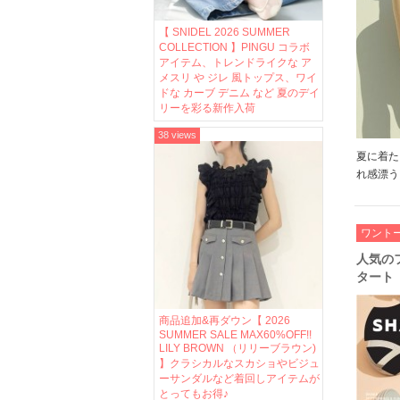
【 SNIDEL 2026 SUMMER
COLLECTION 】PINGU コラボ
アイテム、トレンドライクな ア
メスリ や ジレ 風トップス、ワイ
ドな カーブ デニム など 夏のデイ
リーを彩る新作入荷
38 views
夏に着たい
れ感漂う
で活躍の
ています
ださいね♪ 
ワント
人気の
タート【
クスで
性に優
商品追加&再ダウン【 2026
♪
SUMMER SALE MAX60%OFF!!
LILY BROWN （リリーブラウン)
】クラシカルなスカショやビジュ
ーサンダルなど着回しアイテムが
とってもお得♪