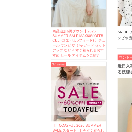
商品追加&再ダウン【 2026
SNID
SUMMER SALE MAX60%OFF!!
ンピや 
CELFORD (セルフォード) 】チュ
レースブ
ール ワンピ や ジャガード セット
シーズン
アップ など 今すぐ着られるおす
すめ セール アイテムをご紹介
ち ぜひ
ワント
＞＞SN [
37 views
近日入荷
る洗練
ドレッ
注目♪
【 TODAYFUL 2026 SUMMER
SALE スタート!! 】今すぐ着られ