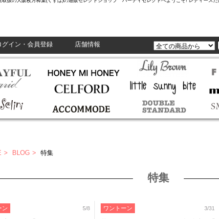
L,Enasolunaなど正規取扱の大阪枚方樟葉(くずは)の通販セレクトショップ ハーティセレクトへようこそ! レ
ログイン・会員登録
店舗情報
E
BLOG
特集
特集
ーン
ワントーン
5/8
3/31