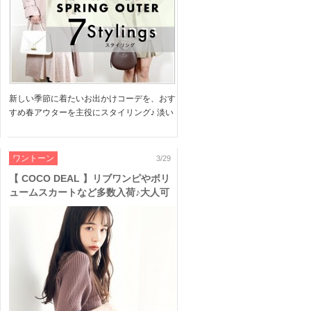
新しい季節に着たいお出かけコーデを、おす
すめ春アウターを主役にスタイリング♪ 淡い
カラーリングでまとめたフェミニンから、凛
としたマニッシュな着こなしまで 人気ブラ
ンドのこの春おすすめアイテムをラインナッ
ワントーン
3/29
プ◎ ぜひご覧くだ […]
【 COCO DEAL 】リブワンピやボリ
ュームスカートなど多数入荷♪大人可
愛いペールトーンな春LOOKもご紹
介!!