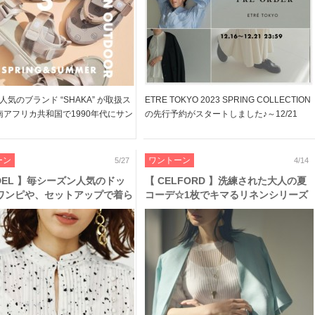
気のブランド “SHAKA” が取扱ス
ETRE TOKYO 2023 SPRING COLLECTION
 南アフリカ共和国で1990年代にサン
の先行予約がスタートしました♪～12/21
ンドとして誕生したSHAKA 色柄を
23:59 上質でこなれ感漂う大人な着こなしが
んだウェビングテープが特徴です
叶うアイテムがラインナップ セットアップ
代的なデザ […]
で着たい、リネンブラウ […]
ーン
ワントーン
5/27
4/14
IDEL 】毎シーズン人気のドッ
【 CELFORD 】洗練された大人の夏
ワンピや、セットアップで着ら
コーデ☆1枚でキマるリネンシリーズ
ードレースがまたまた登場!!
やジャガード織のセットアップが追加
予約解禁!!