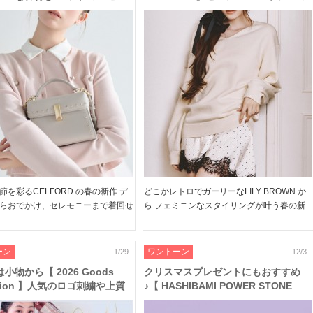
凛とした存在感を放つ トリム カ
ニン な佇まいの サテン ワンピ セット
ガン など、藤井サチさんが着
や定番人気の ドッキング ワンピ& カ
練されたカジュアル
ーディガン もアップデートして入荷♪
節を彩るCELFORD の春の新作 デ
どこかレトロでガーリーなLILY BROWN か
らおでかけ、セレモニーまで着回せ
ら フェミニンなスタイリングが叶う春の新
ちんと見えて、無理をしない」アイ
作が入荷しました! ドレッシーなサテンワン
インナップしています 着るだけで
ピとニットワンピのセットアイテムや 昨年
軽くなるワードローブを、藤井サチ
も人気だったビスチェライクなワンピースと
ーン
ワントーン
1/29
12/3
像で […]
同カラーの […]
小物から【 2026 Goods
クリスマスプレゼントにもおすすめ
ection 】人気のロゴ刺繍や上質
♪【 HASHIBAMI POWER STONE
ーバッグ、トレンドのスカー
MINI WALLET 】ひとつしかない天然