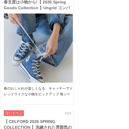
春支度は小物から!【 2026 Spring
Goods Collection 】Ungrid コンバ
ース コラボ や CELFORD FURFUR
の リボン キャップ などコーデに取り
入れたい キャッチ― なアイテムをご
紹介
春のおしゃれが楽しくなる、キャッチ―でト
レンドライクな小物をピックアップ 毎シー
ズン人気のアング×コンバースのコラボスニ
ーカーは 人気デニムと同素材でワントーン
のポップなデザイン 大人可愛いリボンキャ
ワントーン
2/14
ップも各ブランドらし […]
【 CELFORD 2026 SPRING
COLLECTION 】洗練された雰囲気の