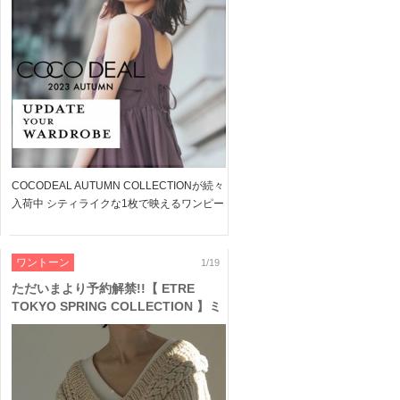
COCODEAL AUTUMN COLLECTIONが続々
入荷中 シティライクな1枚で映えるワンピー
スなど 日常のおしゃれをワンランクUPして
くれるアイテムが多数ラインナップしていま
す デイリーに、おでかけに活躍の新作を […]
ワントーン
1/19
ただいまより予約解禁!!【 ETRE
TOKYO SPRING COLLECTION 】ミ
リタリーライクなサーマルやワークパ
ンツなど、トレンドの新作がラインナ
ップ♪