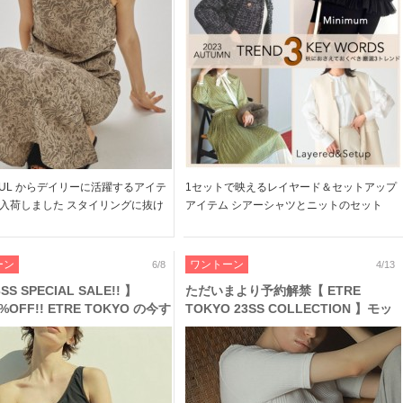
YFUL からデイリーに活躍するアイテ
1セットで映えるレイヤード＆セットアップ
入荷しました スタイリングに抜け
アイテム シアーシャツとニットのセット
らすボックスシャツや ベージュベ
や、同素材のベスト＆タイトスカートなど
ーンがシックなジャガードドレスな
フェミニンかつモードな装いが叶う、おすす
るデザイン性の高さが魅力です ワー
めの新作をピックアップしました♪ 是非チェ
ーン
ワントーン
6/8
4/13
幅 […]
ックしてくださいね! […]
SS SPECIAL SALE!! 】
ただいまより予約解禁【 ETRE
%OFF!! ETRE TOKYO の今す
TOKYO 23SS COLLECTION 】モッ
れるニットやセットアップ、定
クネックTやオールインワンなど、1
のスイムウェアなど新作がお得
枚で映えるシティライクな新作がライ
ンナップ♪