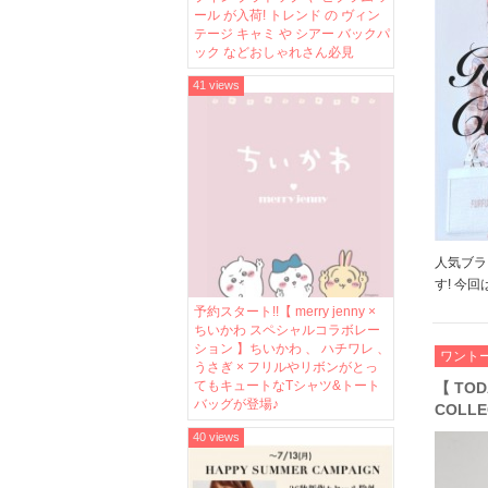
フ、チ
ール が入荷! トレンド の ヴィン
しゃれ
テージ キャミ や シアー バックパ
ック などおしゃれさん必見
41 views
人気ブラ
す! 今
レンドラ
予約スタート!!【 merry jenny ×
た 定番
ちいかわ スペシャルコラボレー
ション 】ちいかわ 、 ハチワレ 、
や、春ら
ワント
うさぎ × フリルやリボンがとっ
ゾウや […
てもキュートなTシャツ&トート
【 TOD
バッグが登場♪
COLL
ードワン
40 views
スシャ
の新作