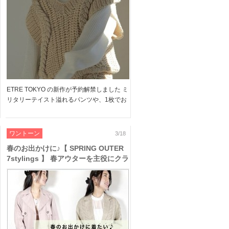
ETRE TOKYO の新作が予約解禁しました ミ
リタリーテイスト溢れるパンツや、1枚でお
しゃれなニットワンピなど トレンド感たっ
ぷりなアイテムがラインナップ♪ 大人のワン
トーンにもおすすめ、ブーツなど春小物をプ
ワントーン
3/18
ラスして […]
春のお出かけに♪【 SPRING OUTER
7stylings 】 春アウターを主役にクラ
シカルからマニッシュまで人気ブラン
ドの映える７コーデをご紹介♪