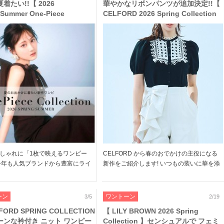
着たい!!【 2026
華やかなリボンパンツが追加決定!!【
/Summer One-Piece
CELFORD 2026 Spring Collection
ection 】今年らしい ボリューム
】ツイードミニワンピやペプラムブラ
ル 、デニム 、ツイード などの
ウス、フリルバッグなど洗練された女
リック 豊かな 映えるワンピー
性らしさを引き立てる春新作
紹介
しゃれに「1枚で映えるワンピー
CELFORD から春のおでかけの主役になる
今年も人気ブランドから豊富にライ
新作をご紹介します! いつもの装いに華を添
♪ デイリーからおでかけ、セミオケ
えるようなディテールや、目を惹く配色で
にも活躍する サマーツイードやデ
新しい季節のスタイリングをアップデートし
テンなど素材豊かなワンピース オ
てくれます さらに人気のリボンを模したフ
ーン
ワントーン
3/5
2/19
やアメスリに […]
リルが華やかな […]
FORD SPRING COLLECTION
【 LILY BROWN 2026 Spring
ーンな衿付き ニット ワンピー
Collection 】センシュアルで フェミ