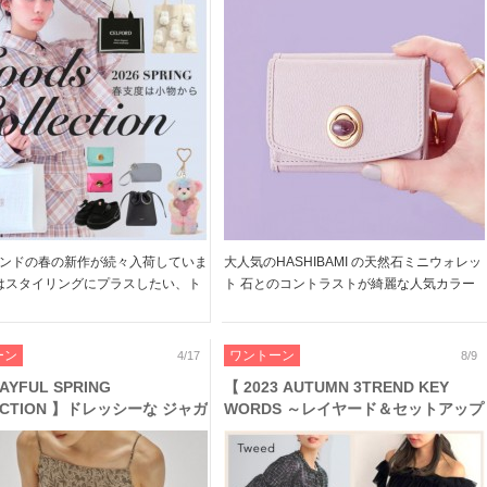
ャーム、コラボアイテムなどお
石のミニウォレット、人気カラーが再
な春小物がラインナップ♪
入荷
ンドの春の新作が続々入荷していま
大人気のHASHIBAMI の天然石ミニウォレッ
回はスタイリングにプラスしたい、ト
ト 石とのコントラストが綺麗な人気カラー
イクな春小物をピックアップしまし
が再入荷しました! パワーが宿るといわれ
人気となったFURFUR のロゴバッグ
る ひとつ一つ異なる天然石デザインが魅力
しいSNIDELのパフィーバッグ モコ
のお財布 ご自身用にも、贈り物にも喜ばれ
ーン
ワントーン
4/17
8/9
]
るデザイン& […]
AYFUL SPRING
【 2023 AUTUMN 3TREND KEY
ECTION 】ドレッシーな ジャガ
WORDS ～レイヤード＆セットアップ
ピ や メンズライク な ボック
】ワントーンや透け感のある1セット
ツ、 スキッパーニット など春
で、こなれ感漂うスタイルに♪
が入荷♪