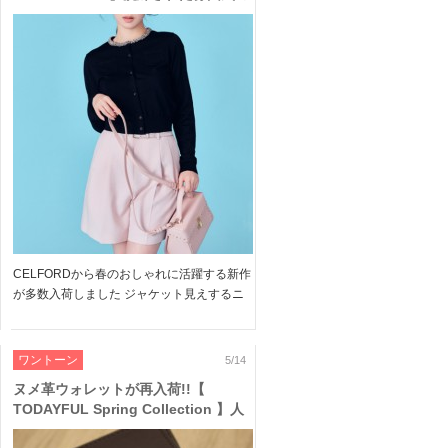
ニット ワンピ や ショートパンツ、 セ
レモニー にも活躍する レース スカー
ト など華やかな新作が入荷
CELFORDから春のおしゃれに活躍する新作
が多数入荷しました ジャケット見えするニ
ットカーディガンや 淡いカラー展開が大人
の女性にぴったりなショートパンツなど デ
イリーから特別な日まで愛用いただけます
ワントーン
5/14
ぜひこの機会にG […]
ヌメ革ウォレットが再入荷!!【
TODAYFUL Spring Collection 】人
気デザインのお財布やレザーベルト、