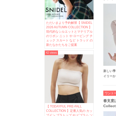
ス や 
ーディ
る 洗
ただいまより予約解禁【 SNIDEL
2026 AUTUMN COLLECTION 】
現代的なシルエットとマテリアル
のリボン ニット や ロービング チ
ェック スカート など トラッド の
新たなかたちをご提案
42 views
新しい季
イリーか
る 「き
テムがラ
気分まで
ワント
さん着用画
春支度は
Coll
【 TODAYFUL PRE-FALL
COLLECTION 】定番人気の カッ
なレザ
プイン ブラトップ や ビブラム ソ