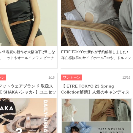
!! 春夏の新作が大幅値下げ!! こな
ETRE TOKYOの新作が予約解禁しました♪
、ニットやオールインワン ビーチ
存在感抜群のサイドホールTeeや、ドルマン
モードな水着も多数ラインナップし
スリーブプルなど シンプルコーデもブラッ
 是非お早めにチェックしてみてく
シュアップしてくれる ETREらしいアイテム
＞＞2023 SPECIAL PRICE […]
がラインアップしています 是非チェックし
ーン
ワントーン
1/18
12/16
てくだ […]
フットウェアブランド 取扱ス
【 ETRE TOKYO 23 Spring
 SHAKA -シャカ- 】ユニセッ
Collction解禁】人気のキャンディス
履けちゃう、デザイン性×機能
リーブやエフォートレスなリネンブラ
れたサンダルが多数ランナップ
ウスなど、洗練されたアイテムが待望
の予約解禁!!～12/21 23:59