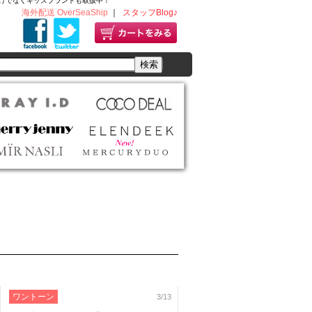
ディースだけでなくキッズブランドも取扱中！
海外配送 OverSeaShip
｜
スタッフBlog♪
ワントーン
3/13