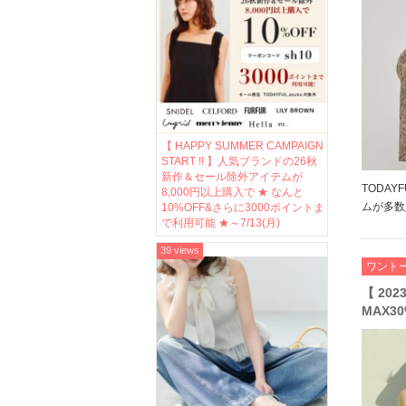
【 HAPPY SUMMER CAMPAIGN
START !! 】人気ブランドの26秋
新作＆セール除外アイテムが
TODA
8,000円以上購入で ★ なんと
ムが多数
10%OFF&さらに3000ポイントま
で利用可能 ★～7/13(月)
感をもた
ースのト
39 views
ど 映え
ワント
ドローブの
【 2023
MAX30
ぐ着ら
番人気
に♪