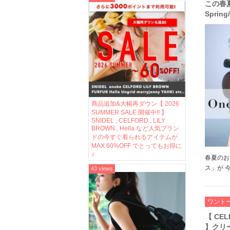
この春夏
Spring
Coll
や フリ
ファブ
スをご
商品追加&大幅再ダウン【 2026
SUMMER SALE 開催中!! 】
SNIDEL , CELFORD , LILY
BROWN , Hella など人気ブラン
ドの今すぐ着られるアイテムが
MAX 60%OFF でとってもお得に
♪
春夏のお
ス」が 
43 views
ンナップ
ージョン
ニム、サ
ワント
フショル
【 CEL
】クリ