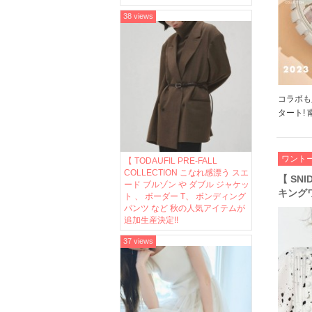
38 views
コラボも人
タート!
ダルブラ
落とし込
近年は現
ワント
【 TODAUFIL PRE-FALL
COLLECTION こなれ感漂う スエ
【 SN
ード ブルゾン や ダブル ジャケッ
キング
ト 、 ボーダー T、 ボンディング
れるコ
パンツ など 秋の人気アイテムが
追加生産決定!!
37 views