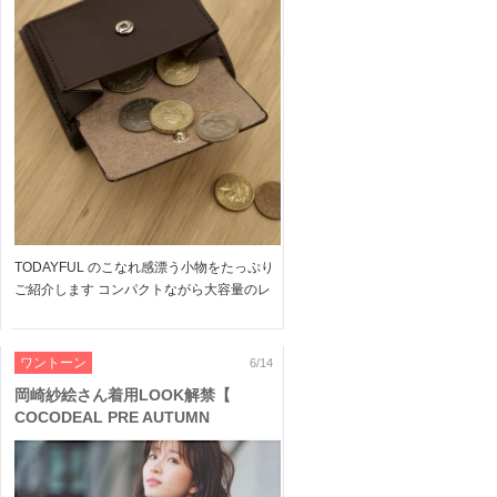
チェーンブレスレットなどデイリーに
活躍するおしゃれ小物をご紹介♪
TODAYFUL のこなれ感漂う小物をたっぷり
ご紹介します コンパクトながら大容量のレ
ザーウォレットや、定番人気のベルトなど
デイリーにプラスするだけでコーデのアクセ
ントにもなる デザイン性×実用性の高いアイ
ワントーン
6/14
テムばかり◎ […]
岡崎紗絵さん着用LOOK解禁【
COCODEAL PRE AUTUMN
COLLECTION 】着るだけで女心も気
分も高まる、バックシャンワンピなど
ワントーンコーデをご紹介