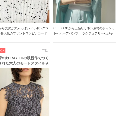
ELから光沢が大人っぽいドッキングワ
CELFORDから上品なリネン素材のジャケッ
定番人気のプリントワンピ、コード
トやハーフパンツ、 ラグジュアリーなジャ
ラウスなど多数再入荷しました♪ 毎
ガードセットアップが予約スタート♪ 大人の
人気な可愛さたっぷりのアイテムた
バカンスを想わせる、ラフなのにきちんと感
この機会にチェックしてくださいね!!
のあるスタイルが叶います ぜひチェックし
ーン
7/31
…]
てください!! […]
!!★FRAY I.Dの秋新作でつく
された大人のモードスタイル★
シーなレースやプリーツ使いに