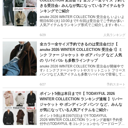
COLLECTION 受注会 !!】全カラー全サイズ 予約で
きる受注会♪ みんなが気になっているアイテムをラ
ンキングでご紹介
anuke 2026 WINTER COLLECTION 受注会も いよいよ
明日6/30 (火) 10:00まで!! 今回は受注会でご予約が多い
人気アイテムをランキング形式でご紹介します♪ 冬いち
おしのアウターや、こな […]
6/29
人気ランキング
全カラー全サイズ予約できるのは受注会だけ【
anuke 2026 WINTER COLLECTION 受注会 !】ミ
ンク ファー ジャケット や ボア バッグ など 人気
の リバイバル も多数ラインナップ
anuke 2026 WINTER COLLECTION 受注会が開催中で
す♪ ミンクファージャケットやスリットニット フリース
パンツなど人気アイテムも多数リバイバルで登場してい
ます! 冬のスタイリングをよりおしゃれにし […]
6/27
予約スタート
ポイント5倍は本日まで!!【 TODAYFUL 2026
WINTER COLLECTION ランキング速報 】リバー
ジャケット や ボンディング パンツ など、みんな
が気になっている人気アイテムをご紹介♪
ポイント5倍は本日6/7(日)まで!! TODAYFUL
2026 WINTER COLLECTION ランキング速報!! 予約受
付中のTODAYFUL 冬コレクションから ワードローブに
取り入れたい人気アイテムをランキ […]