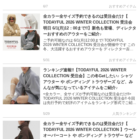
6/7
おすすめアイテム
全カラー全サイズ予約できるのは受注会だけ【
TODAYFUL 2026 WINTER COLLECTION 受注会
明日 6/1(月)12：00まで!!】新色も登場、ディレクタ
ーおすすめのアウターをご紹介♪
ご予約可能なのは 6/1(月)12:00まで! TODAYFUL
2026 WINTER COLLECTION 受注会が開催中です この
冬、大活躍するおすすめアウターを ディレクター吉田
怜香さん着用画像でご紹介します! […]
5/31
おすすめアイテム
ランキング速報!!【TODAYFUL 2026 WINTER
COLLECTION 受注会】この冬Getしたい♪ シャツ
アウター や ボンディング トラウザーズ など、み
んなが気になっているアイテムをご紹介♪
<全カラー、全サイズが予約可能なのは受注会だけ!!>
TODAYFUL 2026 WINTER COLLECTION 受注会!! 今回
は先行予約で好評のアイテムをランキング形式でご紹介
します ファブリック豊か […]
5/29
人気ランキング
全カラー全サイズ予約できるのは受注会だけ【
TODAYFUL 2026 WINTER COLLECTION 】ウール
オーバーコート や ボンディング トラウザー など