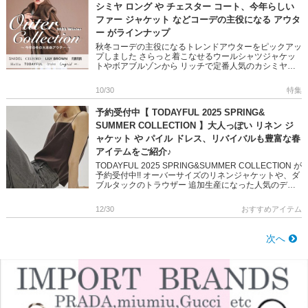
シミヤ ロング や チェスター コート、今年らしい
ファー ジャケット などコーデの主役になる アウタ
ー がラインナップ
秋冬コーデの主役になるトレンドアウターをピックアッ
プしました さらっと着こなせるウールシャツジャケッ
トやボアブルゾンから リッチで定番人気のカシミヤや
ダウン素材のロングコートまで 今年らしいカラーリン
グで、デザイン性の高 […]
10/30
特集
予約受付中【 TODAYFUL 2025 SPRING&
SUMMER COLLECTION 】大人っぽい リネン ジ
ャケット や パイル ドレス、リバイバルも豊富な春
アイテムをご紹介♪
TODAYFUL 2025 SPRING&SUMMER COLLECTION が
予約受付中!! オーバーサイズのリネンジャケットや、ダ
ブルタックのトラウザー 追加生産になった人気のデニ
ムなど 新しい季節のおしゃれ […]
12/30
おすすめアイテム
次へ