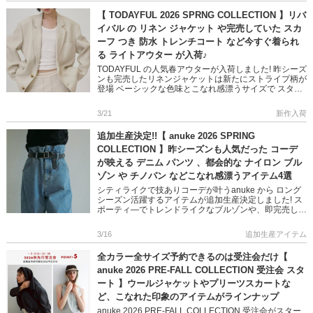
【 TODAYFUL 2026 SPRNG COLLECTION 】リバ
イバル の リネン ジャケット や完売していた スカ
ーフ つき 防水 トレンチコート など今すぐ着られ
る ライトアウター が入荷♪
TODAYFUL の人気春アウターが入荷しました! 昨シーズ
ンも完売したリネンジャケットは新たにストライプ柄が
登場 ベーシックな色味とこなれ感漂うサイズで スタリ
ングに新鮮さをもたらしてくれます 防水加工されたロ
ングトレ […]
3/21
新作入荷
追加生産決定!!【 anuke 2026 SPRING
COLLECTION 】昨シーズンも人気だった コーデ
が映える デニム パンツ 、都会的な ナイロン ブル
ゾン や チノパン などこなれ感漂うアイテム4選
シティライクで技ありコーデが叶うanuke から ロング
シーズン活躍するアイテムが追加生産決定しました! ス
ポーティ―でトレンドライクなブルゾンや、即完売した
デニムパンツなど デイリーに持っておきたいこなれ感
漂うアイテム […]
3/16
追加生産アイテム
全カラー全サイズ予約できるのは受注会だけ【
anuke 2026 PRE-FALL COLLECTION 受注会 スタ
ート 】ウールジャケットやプリーツスカートな
ど、こなれた印象のアイテムがラインナップ
anuke 2026 PRE-FALL COLLECTION 受注会がスター