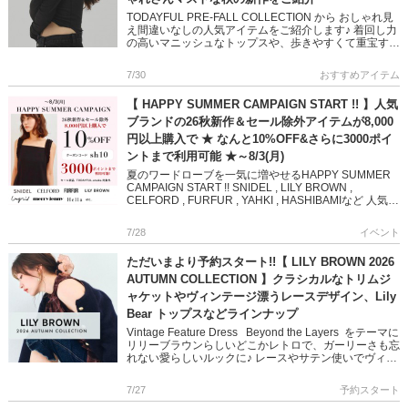
TODAYFUL PRE-FALL COLLECTION から おしゃれ見
え間違いなしの人気アイテムをご紹介します♪ 着回し力
の高いマニッシュなトップスや、歩きやすくて重宝する
定番シューズなど ベーシックなアイテムながら […]
7/30
おすすめアイテム
【 HAPPY SUMMER CAMPAIGN START !! 】人気
ブランドの26秋新作＆セール除外アイテムが8,000
円以上購入で ★ なんと10%OFF&さらに3000ポイ
ントまで利用可能 ★～8/3(月)
夏のワードローブを一気に増やせるHAPPY SUMMER
CAMPAIGN START !! SNIDEL , LILY BROWN ,
CELFORD , FURFUR , YAHKI , HASHIBAMIなど 人気
[…]
7/28
イベント
ただいまより予約スタート!!【 LILY BROWN 2026
AUTUMN COLLECTION 】クラシカルなトリムジ
ャケットやヴィンテージ漂うレースデザイン、Lily
Bear トップスなどラインナップ
Vintage Feature Dress Beyond the Layers をテーマに
リリーブラウンらしいどこかレトロで、ガーリーさも忘
れない愛らしいルックに♪ レースやサテン使いでヴィン
テージ感を醸し出し […]
7/27
予約スタート