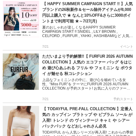
【 HAPPY SUMMER CAMPAIGN START !! 】人気
ブランドの26秋新作＆セール除外アイテムが8,000
円以上購入で ★ なんと10%OFF&さらに3000ポイ
ントまで利用可能 ★～7/27(月)
夏のおしゃれが楽しくなるHAPPY SUMMER
CAMPAIGN START !! SNIDEL , LILY BROWN ,
CELFORD , FURFUR , YAHKI , HASHIBAMIなど 人気ブ
ランド […]
7/21
イベント
ただいまより予約解禁!!【 FURFUR 2026 AUTUMN
COLLECTION 】人気の エコファー バッグ をはじ
め 遊び心あふれる フリル や フェミニン な ボウタ
イ が魅せる 秋コレクション
上品なフェミニンさの中に、遊び心を秘めている女
性、“Miss FUR”を テーマにFURFUR 2026 AUTUMN
COLLECTION が予約スタート! お気に入りのファー、
甘いフリル、だけじゃない トラッドやクラ […]
7/21
予約スタート
【 TODAYFUL PRE-FALL COLLECTION 】定番人
気の カップイン ブラトップ や ビブラム ソール が
入荷! トレンド の ヴィンテージ キャミ や シアー
バックパック などおしゃれさん必見
TODAYFUL から人気シリーズが再入荷! これからの季節