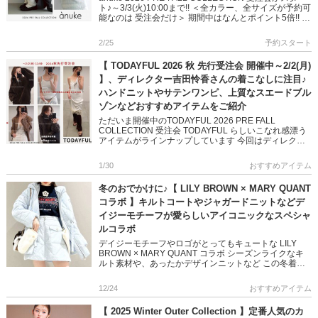
ト♪～3/3(火)10:00まで!! ＜全カラー、全サイズが予約可
能なのは 受注会だけ＞ 期間中はなんとポイント5倍!! こ
なれ感漂うアウター、 […]
2/25
予約スタート
【 TODAYFUL 2026 秋 先行受注会 開催中～2/2(月)
】、ディレクター吉田怜香さんの着こなしに注目♪
ハンドニットやサテンワンピ、上質なスエードブル
ゾンなどおすすめアイテムをご紹介
ただいま開催中のTODAYFUL 2026 PRE FALL
COLLECTION 受注会 TODAYFUL らしいこなれ感漂う
アイテムがラインナップしています 今回はディレクタ
ー吉田怜香さんの着こなしから おすすめアイ […]
1/30
おすすめアイテム
冬のおでかけに♪【 LILY BROWN × MARY QUANT
コラボ 】キルトコートやジャガードニットなどデ
イジーモチーフが愛らしいアイコニックなスペシャ
ルコラボ
デイジーモチーフやロゴがとってもキュートな LILY
BROWN × MARY QUANT コラボ シーズンライクなキ
ルト素材や、あったかデザインニットなど この冬着た
いおすすめアイテムをご紹介します♪ コーデに取り入れ
[…]
12/24
おすすめアイテム
【 2025 Winter Outer Collection 】定番人気のカ