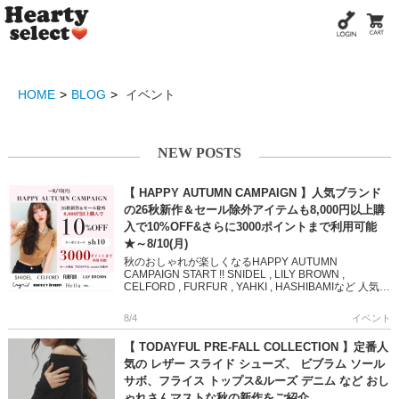
HOME
BLOG
イベント
NEW POSTS
【 HAPPY AUTUMN CAMPAIGN 】人気ブランド
の26秋新作＆セール除外アイテムも8,000円以上購
入で10%OFF&さらに3000ポイントまで利用可能
★～8/10(月)
秋のおしゃれが楽しくなるHAPPY AUTUMN
CAMPAIGN START !! SNIDEL , LILY BROWN ,
CELFORD , FURFUR , YAHKI , HASHIBAMIなど 人気ブ
ランド […]
8/4
イベント
【 TODAYFUL PRE-FALL COLLECTION 】定番人
気の レザー スライド シューズ、 ビブラム ソール
サボ、フライス トップス&ルーズ デニム など おし
ゃれさんマストな秋の新作をご紹介