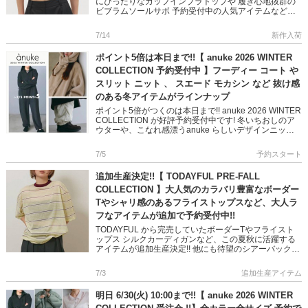
にぴったりなカップインブラトップや 履き心地抜群の
ビブラムソールサボ 予約受付中の人気アイテムなどご
紹介します♪ 夏のワードローブにぴったりなアイテムば
かり ぜ […]
7/14
新作入荷
ポイント5倍は本日まで!!【 anuke 2026 WINTER
COLLECTION 予約受付中 】フーディー コート や
スリット ニット 、 スエード モカシン など 抜け感
のある冬アイテムがラインナップ
ポイント5倍がつくのは本日まで!! anuke 2026 WINTER
COLLECTION が好評予約受付中です! 冬いちおしのア
ウターや、こなれ感漂うanuke らしいデザインニット
など 冬のスタイリングに都会的な抜 […]
7/5
予約スタート
追加生産決定!!【 TODAYFUL PRE-FALL
COLLECTION 】大人気のカラバリ豊富なボーダー
Tやシャリ感のあるフライストップスなど、大人ラ
フなアイテムが追加で予約受付中!!
TODAYFUL から完売していたボーダーTやフライスト
ップス シルクカーディガンなど、この夏秋に活躍する
アイテムが追加生産決定!! 他にも待望のシアーバックパ
ックや、 インナーにマストなカップインキャミ＆ブラ
トップも予 […]
7/3
追加生産アイテム
明日 6/30(火) 10:00まで!!【 anuke 2026 WINTER