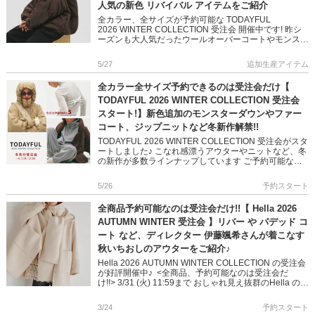
人気の新色 リバイバル アイテムをご紹介
全カラー、全サイズが予約可能な TODAYFUL
2026 WINTER COLLECTION 受注会 開催中です! 昨シ
ーズンも大人気だったウールオーバーコートやモンスタ
ーダウン レザートートバッグなど、リバイバルアイ […]
5/27
追加生産アイテム
全カラー全サイズ予約できるのは受注会だけ【
TODAYFUL 2026 WINTER COLLECTION 受注会
スタート!】新色追加のモンスターダウンやファー
コート、ジップニットなど冬新作解禁!!
TODAYFUL 2026 WINTER COLLECTION 受注会がスタ
ートしました♪ こなれ感漂うアウターやニットなど、冬
の新作が多数ラインナップしています ご予約可能なの
は 6/1(月)12:00まで! 期間中は […]
5/26
予約スタート
全商品予約可能なのは受注会だけ!!【 Hella 2026
AUTUMN WINTER 受注会 】リバー や パデッド コ
ート など、ディレクター 伊藤颯希さんが着こなす
秋いちおしのアウターをご紹介♪
Hella 2026 AUTUMN WINTER COLLECTION の受注会
が好評開催中♪ <全商品、予約可能なのは受注会だ
け!!> 3/31 (火) 11:59まで おしゃれ見え抜群のHella の秋
[…]
3/24
予約スタート