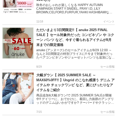
秋冬のおしゃれが楽しくなる HAPPY AUTUMN
CAMPAIGN START !! SNIDEL, FRAY I.D, LILY
BROWN,CELFORD,FURFUR,YAHKI HASHIBAMIなど
人気ブ […]
11/18
イベント
ただいまより3日間限定!!【 anuke 2025 FINAL
SALE 】セール対象外だった コンビネゾン や コク
ーン パンツ など、今すぐ着られるアイテムが8月
末までの限定価格
anuke (アンヌーク) のセールアイテムが8/29 12:00 ～
なんと3日間限定の特別プライスに!! 今まで対象外だっ
たベアコンビネゾンやジョーゼットパンツも追加になり
秋からも活躍するサテンジャケットやシアーニッ […]
8/29
セール情報
大幅ダウン【 2025 SUMMER SALE ～
MAX60%0FF!! 】Ungrid のこなれ感漂う デニム ア
イテムや チェックワンピ など、夏にぴったりなア
イテムをご紹介
商品追加&大幅ダウン!で 2025 SUMMER SALEが開催
中!! デイリーに、おでかけに、着回し力抜群のアングリ
ッドのデニムはいかがですか? テーパードやクラッシュ
デザイン、サロペットなど豊富なデザインで […]
7/15
セール情報