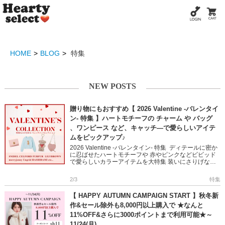
HOME
BLOG
特集
NEW POSTS
贈り物にもおすすめ【 2026 Valentine -バレンタイ
ン- 特集 】ハートモチーフの チャーム や バッグ
、ワンピース など、キャッチ―で愛らしいアイテ
ムをピックアップ♪
2026 Valentine -バレンタイン- 特集 ディテールに密か
に忍ばせたハートモチーフや 赤やピンクなどビビッド
で愛らしいカラーアイテムを大特集 装いにさりげない
ときめきを添え、シーズンライクな気分に♪ おでか […]
2/3
特集
【 HAPPY AUTUMN CAMPAIGN START 】秋冬新
作&セール除外も8,000円以上購入で ★なんと
11%OFF&さらに3000ポイントまで利用可能★～
11/24(月)