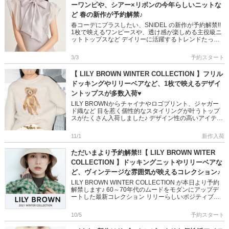
ーワンピや、シアー×リボンの今年らしいニットな
ど 春の新作が予約解禁♪
春コーデにプラスしたい、SNIDEL の新作が予約解禁!!
1枚で映えるワンピースや、透け感が楽しめる主役級ニ
ットトップスなど デイリーに活躍するトレンドたっぷ
りのアイテムがラインナップしています 是非チェック
してくださ […]
3/3
予約スタート
【 LILY BROWN WINTER COLLECTION 】フリル
ドッキングやリリーベアなど、1枚で映えるデザイ
ントップスが多数入荷♥
LILY BROWNからチャイナやロゴプリント、ジャガー
ド織など 目を惹く個性的なスタイリングが叶うトップ
スがたくさん入荷しました♪ デザイン性の高いアイテム
でコーデの主役は決まり!! 是非チェックしてくださいね
＞＞L […]
11/1
新作入荷
ただいまより予約解禁!!【 LILY BROWN WITER
COLLECTION 】ドッキングニットやリリーベアな
ど、ヴィンテージな雰囲気が映えるコレクション♪
LILY BROWN WINTER COLLECTION が本日より予約
解禁します♪ 60～70年代のムードをモダンにアップデ
ートした最新コレクション リリーらしいポジティブな
カラー、構築的なデザインなど “ […]
10/5
予約スタート