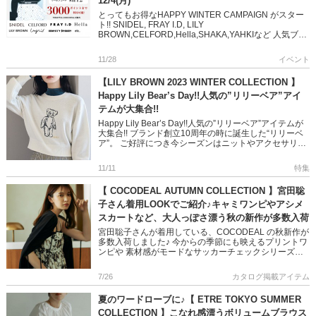
12/4(月)
とってもお得なHAPPY WINTER CAMPAIGN がスター
ト!! SNIDEL, FRAY I.D, LILY
BROWN,CELFORD,Hella,SHAKA,YAHKIなど 人気ブラ
ンドの2023 秋冬新作 […]
11/28
イベント
【LILY BROWN 2023 WINTER COLLECTION 】
Happy Lily Bear’s Day!!人気の”リリーベア”アイ
テムが大集合!!
Happy Lily Bear’s Day!!人気の”リリーベア”アイテムが
大集合!! ブランド創立10周年の時に誕生した“リリーベ
ア”。 ご好評につき今シーズンはニットやアクセサリー
などバリエーション豊富に […]
11/11
特集
【 COCODEAL AUTUMN COLLECTION 】宮田聡
子さん着用LOOKでご紹介♪キャミワンピやアシメ
スカートなど、大人っぽさ漂う秋の新作が多数入荷
宮田聡子さんが着用している、COCODEAL の秋新作が
多数入荷しました♪ 今からの季節にも映えるプリントワ
ンピや 素材感がモードなサッカーチェックシリーズな
ど 大人っぽく、どこか愛らしさ漂うコーディネートが
叶います 是 […]
7/26
カタログ掲載アイテム
夏のワードローブに♪【 ETRE TOKYO SUMMER
COLLECTION 】こなれ感漂うボリュームブラウス