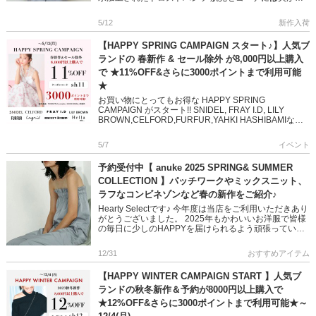
ない、ブラトップやキャミソールはカップ付きで シア
ートップスやバッ […]
5/12
新作入荷
【HAPPY SPRING CAMPAIGN スタート♪】人気ブ
ランドの 春新作 & セール除外 が8,000円以上購入
で ★11%OFF&さらに3000ポイントまで利用可能
★
お買い物にとってもお得な HAPPY SPRING
CAMPAIGN がスタート!! SNIDEL, FRAY I.D, LILY
BROWN,CELFORD,FURFUR,YAHKI HASHIBAMIなど
人気ブラン […]
5/7
イベント
予約受付中【 anuke 2025 SPRING& SUMMER
COLLECTION 】パッチワークやミックスニット、
ラフなコンビネゾンなど春の新作をご紹介♪
Hearty Selectです♪ 今年度は当店をご利用いただきあり
がとうございました。 2025年もかわいいお洋服で皆様
の毎日に少しのHAPPYを届けられるよう頑張っていき
ますので 来年度もよろしくお願いいたします!! […]
12/31
おすすめアイテム
【HAPPY WINTER CAMPAIGN START 】人気ブ
ランドの秋冬新作＆予約が8000円以上購入で
★12%OFF&さらに3000ポイントまで利用可能★～