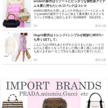
snidelの新作はリゾートにピッタリな個性派アイテ
ム＆夏に持ちたいカゴバックはコレ☆
snidelの新作が入荷しました!! 今回はリゾートにピッタ
リなsnidelの新作アイテムに加えて夏本番!! オススメカ
ゴバック特集をご紹介します♪ SUMMER SALE!!今な
らセール価格から2BUY10%OFF!! […]
7/4
新作入荷
Ungrid新作はトレンド×シンプルが絶妙にMIX!!い
ち早くGETして♪
こんにちは♪GWもあとわずかとなりましたね～～☆ だ
んだんと暖かくなってきました!既に暑く感じられる日
もありますねー そこで今から夏に向けて着ていただき
たい新作をご紹介します☆ Ungrid(アングリッド)の新作
はシンプ […]
5/6
新作入荷