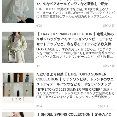
や、旬なベアオールインワンなど新作をご紹介
ETRE TOKYO の夏の新作をご紹介!! 1枚で映えるワン
ピ、オールインワンは組み合わせて幅広いスタイリング
に活躍◎ 立体的なフォルムが魅力のトップスはシンプ
ルコーデもランクアップしてくれます ぜひご覧くださ
いね! […]
6/28
新作入荷
【 FRAY I.D SPRING COLLECTION 】定番人気の
リボンバッグや バリエーションワンピ、モードな
セットアップなど、春を彩るアイテムが多数入荷♪
FRAY I.Dの新しい季節のおしゃれにぴったりなアイテ
ムをご紹介♪ コーデの差し色にもおすすめの定番リボン
バッグや 人気のプリントワンピースなど、 特別な日も
彩るモードな新作がラインナップしています 是非チェ
ックして下 […]
4/5
新作入荷
ただいまより解禁【 ETRE TOKYO SUMMER
COLLECTION 】サテンワンピや、トレンドのウエ
ストディテールパンツなどモードなラインナップ
” ETRE TOKYO 2023 SUMMER PRE ORDER ” 洗練さ
れた大人のエフォートレスなスタイリングに定評のある
ETRE TOKYO いよいよ夏コレクションが予約解禁しま
す! 高 […]
3/24
予約スタート
【 SNIDEL SPRING COLLECTION 】定番のメロ