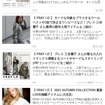
っと羽織るだけでおしゃれなアウターや、モードな雰囲
気のワンピースなど カテゴリー別にピックアップ♪ […]
9/17
未分類
【 FRAY I.D 】 モードな印象をプラスするウール
ベストや1枚で決まるワンピースなど！プレス 三谷
麗子 さん着用の新作入荷アイテムもご紹介♪
今季のFRAY I.Dがプッシュする、 上質で女らしいムー
ドのなかにモードコンシャスなディテールが光るコレク
ション。 今回は入荷したばかりのアイテムご紹介◎ 是
非チェックしてくださいね♪ ＞＞FRAY I.D全アイテムは
[…]
9/4
新作入荷
【 FRAY I.D 】 プレス 三谷麗子 さんが着る大人の
リラックス感極まるコートやモードなスタイリング
が叶うシャツワンピをご紹介！
今季のFRAY I.Dがプッシュする、 上質で女らしいムー
ドのなかにモードコンシャスなディテールが光るコレク
ション。 数ある新作からプレス三谷麗子さんがピック
アップした“推し”アイテムとその着こなしをご紹介◎ ＞
＞FRA […]
9/2
カタログ掲載アイテム
【 FRAY I.D 】 2021 AUTUMN COLLECTION 最新
LOOK掲載アイテムに大注目♪
FRAY I.D 2021′ AUTUMN COLLCTIONの最新LOOK!! 人
気のバイカラーリバーコートや今シーズンのトレンドと