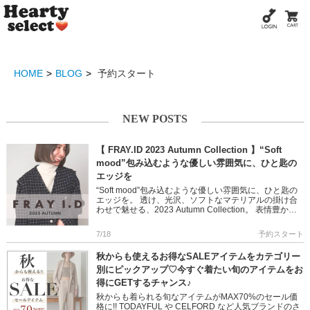
HOME
BLOG
予約スタート
NEW POSTS
【 FRAY.ID 2023 Autumn Collection 】“Soft
mood”包み込むような優しい雰囲気に、ひと匙の
エッジを
“Soft mood”包み込むような優しい雰囲気に、ひと匙の
エッジを。 透け、光沢、ソフトなマテリアルの掛け合
わせで魅せる、2023 Autumn Collection。 表情豊かな
アイテムを、ときに繊細に、ときに大胆に […]
7/18
予約スタート
秋からも使えるお得なSALEアイテムをカテゴリー
別にピックアップ♡今すぐ着たい旬のアイテムをお
得にGETするチャンス♪
秋からも着られる旬なアイテムがMAX70%のセール価
格に!! TODAYFUL や CELFORD など人気ブランドのさ