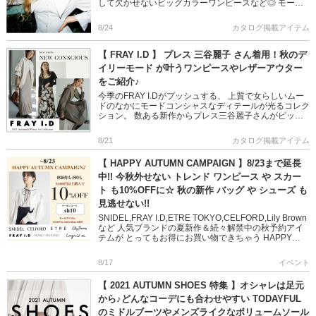
して欠かせないビッグカラーワンピースなど◎ モード
でフェミニンなスタイリングが完成する […]
8/24
カタログ掲載アイテム
【 FRAY I.D 】 プレス 三谷麗子 さん着用！秋のデ
イリーモード が叶うワンピースやレザーアウター
をご紹介♪
今季のFRAY I.Dがプッシュする、 上質で女らしいムー
ドのなかにモードコンシャスなディテールが光るコレク
ション。 数ある新作からプレス三谷麗子さんがピック
アップした“推し”アイテムとその着こなしをご紹介◎ ＞
＞FRA […]
8/21
カタログ掲載アイテム
【 HAPPY AUTUMN CAMPAIGN 】8/23まで延長
中!! 今秋外せない トレンド ワンピース や スカー
ト も10%OFFに☆ 秋の新作 バッグ や シューズ も
見逃せない!!
SNIDEL,FRAY I.D,ETRE TOKYO,CELFORD,Lily Brown
など 人気ブランドの夏新作＆続々解禁中の秋予約アイ
テムが とってもお得にお買い物できちゃう HAPPY
AUTUMN CAMPAI […]
8/17
イベント
【 2021 AUTUMN SHOES 特集 】オシャレは足元
から♪どんなコーデにも合わせやすい TODAYFUL
のミドルブーツやメンズライクなボリュームソール