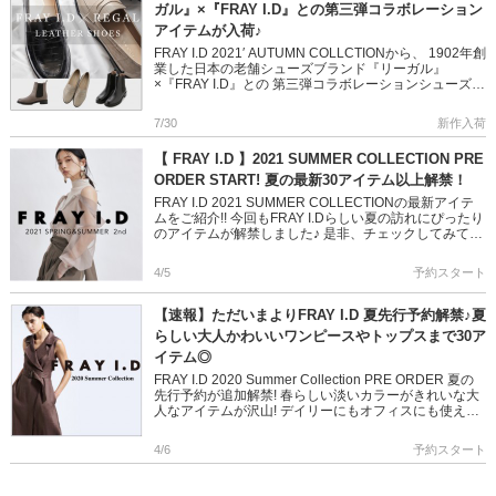
ガル』×『FRAY I.D』との第三弾コラボレーション
アイテムが入荷♪
FRAY I.D 2021′ AUTUMN COLLCTIONから、 1902年創
業した日本の老舗シューズブランド『リーガル』
×『FRAY I.D』との 第三弾コラボレーションシューズが
ついに入荷!! 歩きやすさとデザイ […]
7/30
新作入荷
【 FRAY I.D 】2021 SUMMER COLLECTION PRE
ORDER START! 夏の最新30アイテム以上解禁！
FRAY I.D 2021 SUMMER COLLECTIONの最新アイテ
ムをご紹介!! 今回もFRAY I.Dらしい夏の訪れにぴったり
のアイテムが解禁しました♪ 是非、チェックしてみてく
ださいね!! ＞＞FRAY I. […]
4/5
予約スタート
【速報】ただいまよりFRAY I.D 夏先行予約解禁♪夏
らしい大人かわいいワンピースやトップスまで30ア
イテム◎
FRAY I.D 2020 Summer Collection PRE ORDER 夏の
先行予約が追加解禁! 春らしい淡いカラーがきれいな大
人なアイテムが沢山! デイリーにもオフィスにも使えま
すね◎ 春に着たい人気のワン […]
4/6
予約スタート