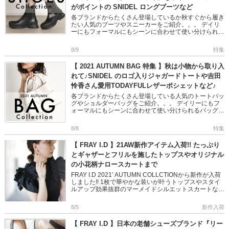
がポイントの SNIDEL ロングブーツなど
各ブランドからたくさん登場しているか秋すぐから履き
たい人気のブーツやスニーカーをご紹介。。。 デイリ
ーにもフォーマルにもシーンに合わせて使い分けられる
シューズが多数♡ この秋は、トレンドをばっちり掴ん
だ秋シューズをコーデ […]
8/9
特集
【 2021 AUTUMN BAG 特集 】秋は小物から取り入
れて♪SNIDEL のロゴ入りジャガードトートや吉田
怜香さん愛用TODAYFULレザーポシェットなど♪
各ブランドからたくさん登場している人気のトートバッ
グやショルダーバッグをご紹介。。。 デイリーにもフ
ォーマルにもシーンに合わせて使い分けられるバッグが
多数♡ この秋は、トレンドをばっちり掴んだバッグを
コーデに取り入れてみ […]
8/8
特集
【 FRAY I.D 】21AW新作アイテム入荷!! たっぷり
とギャザーとフリルを施したトップスやオリジナル
の小花柄ナロースカートまで
FRAY I.D 2021′ AUTUMN COLLCTIONから新作が入荷
しました!! 1枚で華やかな装いが叶うトップスやスタイ
ルアップ効果抜群のマーメイドシルエットスカートなど
◎ モードでフェミニンなスタイリングが完 […]
8/5
新作入荷
【 FRAY I.D 】日本の老舗シューズブランド『リー