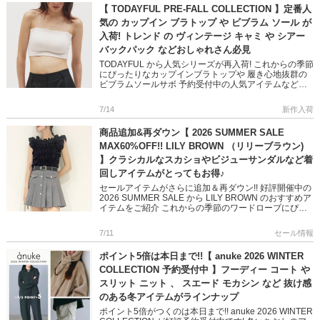
【 TODAYFUL PRE-FALL COLLECTION 】定番人
気の カップイン ブラトップ や ビブラム ソール が
入荷! トレンド の ヴィンテージ キャミ や シアー
バックパック などおしゃれさん必見
TODAYFUL から人気シリーズが再入荷! これからの季節
にぴったりなカップインブラトップや 履き心地抜群の
ビブラムソールサボ 予約受付中の人気アイテムなどご
紹介します♪ 夏のワードローブにぴったりなアイテムば
かり ぜ […]
7/14
新作入荷
商品追加&再ダウン【 2026 SUMMER SALE
MAX60%OFF!! LILY BROWN （リリーブラウン)
】クラシカルなスカショやビジューサンダルなど着
回しアイテムがとってもお得♪
セールアイテムがさらに追加＆再ダウン!! 好評開催中の
2026 SUMMER SALE から LILY BROWN のおすすめア
イテムをご紹介 これからの季節のワードローブにぴっ
たりなスカショーパンや ミニマムなトップ […]
7/11
セール情報
ポイント5倍は本日まで!!【 anuke 2026 WINTER
COLLECTION 予約受付中 】フーディー コート や
スリット ニット 、 スエード モカシン など 抜け感
のある冬アイテムがラインナップ
ポイント5倍がつくのは本日まで!! anuke 2026 WINTER