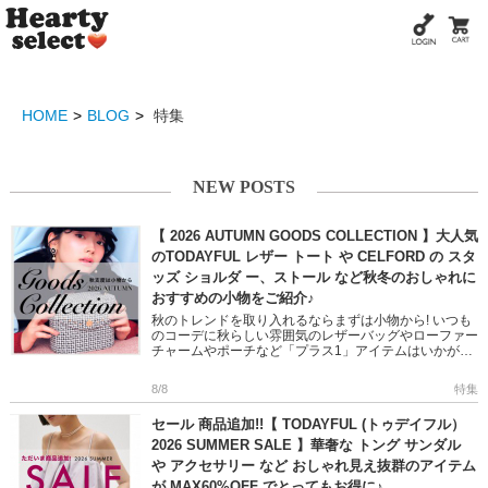
HOME
BLOG
特集
NEW POSTS
【 2026 AUTUMN GOODS COLLECTION 】大人気
のTODAYFUL レザー トート や CELFORD の スタ
ッズ ショルダ ー、ストール など秋冬のおしゃれに
おすすめの小物をご紹介♪
秋のトレンドを取り入れるならまずは小物から! いつも
のコーデに秋らしい雰囲気のレザーバッグやローファー
チャームやポーチなど「プラス1」アイテムはいかがで
すか? フェミニンからモード、オフィスユースまで幅広
い小物をピック […]
8/8
特集
セール 商品追加!!【 TODAYFUL (トゥデイフル）
2026 SUMMER SALE 】華奢な トング サンダル
や アクセサリー など おしゃれ見え抜群のアイテム
が MAX60%OFF でとってもお得に♪