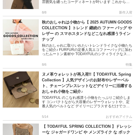
雰囲気を纏ったコーディネートが叶います これからの
シーズン大活躍するレザー小物もお見逃しなく◎ ぜひ
この機会にG […]
8/8
新作入荷
秋のおしゃれは小物から【 2025 AUTUMN GOODS
COLLECTION 】トレンド 継続の ファー バッグ や
レザー の スマホスタンドなどこなれ感漂うライン
ナップ
秋のおしゃれに取りいれたいトレンドライクな小物たち
をご紹介♪ FURFURの定番人気エコファーバッグに加わ
ったムートン素材や TODAYFULのシティライクなスマ
ホグッズ、 merry jenny で話題のワンショルダー […]
8/6
特集
ヌメ革ウォレットが再入荷!!【 TODAYFUL Spring
Collection 】人気デザインのお財布やレザーベル
ト、チェーンブレスレットなどデイリーに活躍する
おしゃれ小物をご紹介♪
TODAYFUL のこなれ感漂う小物をたっぷりご紹介しま
す コンパクトながら大容量のレザーウォレットや、定
番人気のベルトなど デイリーにプラスするだけでコー
デのアクセントにもなる デザイン性×実用性の高いアイ
テムばかり◎ […]
5/14
おすすめアイテム
【 TODAYFUL SPRING COLLECTION 】ドレッシ
ーな ジャガードワンピ や メンズライク な ボック