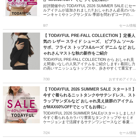
好評開催中の TODAYFUL 2026 SUMMER SALE にセー
ルアイテムが追加されました!! おしゃれさん必見のバル
ーンキャミやトングサンダル 季節を問わずコーデのア
クセントになってくれるアクセサリーなど いつ […]
8/7
セール情報
【 TODAYFUL PRE-FALL COLLECTION 】定番人
気の レザー スライド シューズ、 ビブラム ソール
サボ、フライス トップス&ルーズ デニム など おし
ゃれさんマストな秋の新作をご紹介
TODAYFUL PRE-FALL COLLECTION から おしゃれ見
え間違いなしの人気アイテムをご紹介します♪ 着回し力
の高いマニッシュなトップスや、歩きやすくて重宝する
定番シューズなど ベーシックなアイテムながら […]
7/30
おすすめアイテム
【 TODAYFUL 2026 SUMMER SALE スタート!! 】
今すぐ着られるニットタンクやサテンドレス、スト
ラップサンダルなど おしゃれ見え抜群のアイテム
がMAX60%OFFでとってもお得に♪
TODAYFUL 2026 SUMMER SALEがスタートしました!
今すぐ着られるカラバリ豊富なタンクトップや セミオ
ケージョンまで活躍するサテンワンピースなど 春夏の
新作がとってもお得に♪ 気になっていたアイテムを […]
7/24
セール情報