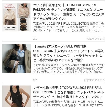
ついに明日正午まで【 TODAFYUL 2026 PRE
FALL受注会 ランキング速報!】ミニマムな スエー
ド ブルゾン やカラー豊富な カーディガンなど人気
アイテムがランクイン♪
TODAYFUL 2026 PRE-FALL COLLECTION 先行受注会
が開催中!! カラーバリエーション豊富なニットカーディ
ガンや レイヤードで着たい、こなれ感たっぷりなサテ
ンワンピースなど みんながGetしてい […]
2/1
人気ランキング
【 anuke (アンヌーク) FALL WINTER
COLLECTOIN 】人気の スリット タートル や再入
荷した フラット シューズ、ウール ジャケット な
ど、感度の高い秋アイテムをご紹介
こなれ感漂うスタイリングが人気の anuke 1点投入でお
しゃれ度がアップする、 都会的な視点から生まれるデ
ザインが魅力です 大人の抜け感をプラスした、秋の装
いにぴったりなアイテムをご紹介します 是非ご覧くだ
さい ＞＞a […]
9/2
おすすめアイテム
レザー小物も充実【 TODAYFUL 2025 PRE-FALL
COLLECTION 】こなれ感漂う ニット ベスト や レ
ザー バッグ で、秋を先取りしたスタイリングに♪
TODAYUFL の秋新作が入荷しました 1枚でも映えるニ
ットトップスは女性らしさを惹き立て さりげなく秋の