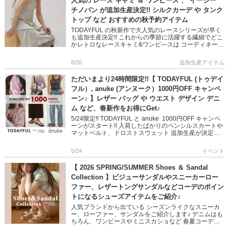
人気の レース キャミ ＆ ワンピース 、 イージー
チノパン が追加生産決定!! シルクカーデ や タンク
トップ など おすすめの秋予約アイテム
TODAYFUL の秋新作で大人気のレースシリーズが早く
も追加生産決定!! これからの季節に活躍する繊細でどこ
かレトロなレースキャミ&ワンピ―スは コーディネート
に抜け感をもたらしてくれます カジュアルからモード
[…]
6/20
追加生産アイテム
ただいまより24時間限定!!【 TODAYFUL (トゥデイ
フル）, anuke (アンヌーク）1000円OFF キャンペ
ーン♪ 】レザー バッグ や ウエスト デザイン デニ
ム など、春新作をお得にGet♪
5/24限定!! TODAYFUL と anuke 1000円OFF キャンペ
ーンがスタート!! 入荷したばかりのペンシルスカートや
マットベルト、ドロストスウェット 追加生産が決定し
たシアーバックパックなどを含む 春の […]
5/24
イベント
【 2026 SPRING/SUMMER Shoes ＆ Sandal
Collection 】ビジューサンダルやスニーカーロー
ファー、レザートングサンダルなどコーデのポイン
トになるシューズアイテムをご紹介♪
人気ブランドから出ている シーズンライクなスニーカ
ー、ローファー、サンダルをご紹介します♪ デニムはも
ちろん、ワンピースやミニスカショなど 春夏コーデに
抜け感をプラスするデザインばかり◎ トレンドを取り