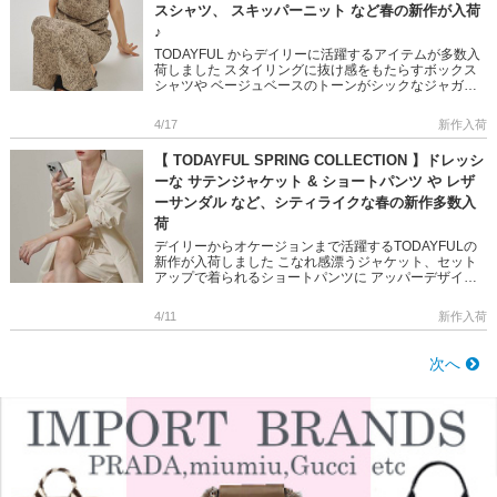
スシャツ、 スキッパーニット など春の新作が入荷
♪
TODAYFUL からデイリーに活躍するアイテムが多数入
荷しました スタイリングに抜け感をもたらすボックス
シャツや ベージュベースのトーンがシックなジャガー
ドドレスなど 映えるデザイン性の高さが魅力です ワー
ドローブの幅 […]
4/17
新作入荷
【 TODAYFUL SPRING COLLECTION 】ドレッシ
ーな サテンジャケット & ショートパンツ や レザ
ーサンダル など、シティライクな春の新作多数入
荷
デイリーからオケージョンまで活躍するTODAYFULの
新作が入荷しました こなれ感漂うジャケット、セット
アップで着られるショートパンツに アッパーデザイン
が可愛いレザーサンダルなど TODAYFUL ならではの、
上品で大 […]
4/11
新作入荷
次へ