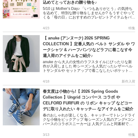
込めてとっておきの贈り物を♪
5/10 は Mother’s Day♪ 「いつもありがとう」の気持ち
を込めて、特別な贈り物をしませんか? もうすぐやって
くる「母の日」におすすめのプレゼントアイテムをバッ
グやアクセサリーなど、カテゴリ別でご […]
4/23
特集
【 anuke (アンヌーク) 2026 SPRING
COLLECTION 】定番人気の ベルト サンダル や ワ
ークシャツ & ハーフパンツなどラフに着こなす今
週入荷のアイテムをご紹介♪
anuke から大人の女性のラフスタイルにぴったりな新
作が入荷しました 昨シーズンも人気だったレザーベル
トサンダルや セットアップで着こなしたいポケットシ
ャツ&ハーフパンツなど リラクシーだけどこどもっぽく
ならな […]
4/18
新作入荷
春支度は小物から!【 2026 Spring Goods
Collection 】Ungrid コンバース コラボ や
CELFORD FURFUR の リボン キャップ などコー
デに取り入れたい キャッチ― なアイテムをご紹介
春のおしゃれが楽しくなる、キャッチ―でトレンドライ
クな小物をピックアップ 毎シーズン人気のアング×コン
バースのコラボスニーカーは 人気デニムと同素材でワ
ントーンのポップなデザイン 大人可愛いリボンキャッ
プも各ブランドらし […]
3/13
特集