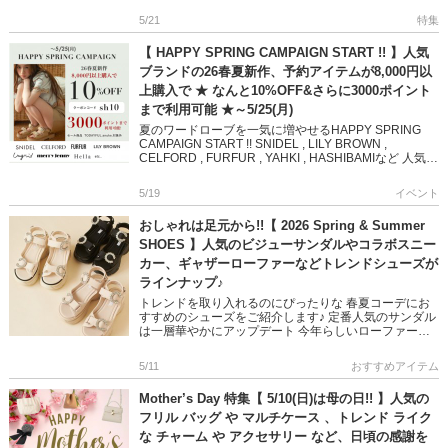
入れるのにぴったり […]
5/21
特集
【 HAPPY SPRING CAMPAIGN START !! 】人気
ブランドの26春夏新作、予約アイテムが8,000円以
上購入で ★ なんと10%OFF&さらに3000ポイント
まで利用可能 ★～5/25(月)
夏のワードローブを一気に増やせるHAPPY SPRING
CAMPAIGN START !! SNIDEL , LILY BROWN ,
CELFORD , FURFUR , YAHKI , HASHIBAMIなど 人気
[…]
5/19
イベント
おしゃれは足元から!!【 2026 Spring & Summer
SHOES 】人気のビジューサンダルやコラボスニー
カー、ギャザーローファーなどトレンドシューズが
ラインナップ♪
トレンドを取り入れるのにぴったりな 春夏コーデにお
すすめのシューズをご紹介します♪ 定番人気のサンダル
は一層華やかにアップデート 今年らしいローファーも
モードやフェミニンコーデに活躍します 安定感や履き
心地にもこだわった […]
5/11
おすすめアイテム
Mother’s Day 特集【 5/10(日)は母の日!! 】人気の
フリル バッグ や マルチケース 、トレンド ライク
な チャーム や アクセサリー など、日頃の感謝を