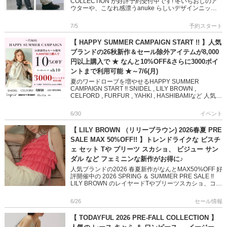
COLLECTION が好評予約受付中です! 冬いちおしのア
ウターや、こなれ感漂うanuke らしいデザインニット
など 冬のスタイリングに都会的な抜 […]
7/5
予約スタート
【 HAPPY SUMMER CAMPAIGN START !! 】人気
ブランドの26秋新作＆セール除外アイテムが8,000
円以上購入で ★ なんと10%OFF&さらに3000ポイ
ントまで利用可能 ★～7/6(月)
夏のワードローブを増やせるHAPPY SUMMER
CAMPAIGN START !! SNIDEL , LILY BROWN ,
CELFORD , FURFUR , YAHKI , HASHIBAMIなど 人気ブ
ラン […]
6/30
イベント
【 LILY BROWN （リリーブラウン) 2026春夏 PRE
SALE MAX 50%OFF!! 】トレンドライクな ビスチ
ェ セット Tや プリーツ スカショ、 ビジュー サン
ダル など フェミニンな新作がお得に♪
人気ブランドの2026 春夏新作がなんとMAX50%OFF 好
評開催中の 2026 SPRING ＆ SUMMER PRE SALE !!
LILY BROWN のレイヤードTやプリーツスカショ、コラ
ボアイテムで 愛らし […]
6/26
セール情報
【 TODAYFUL 2026 PRE-FALL COLLECTION 】