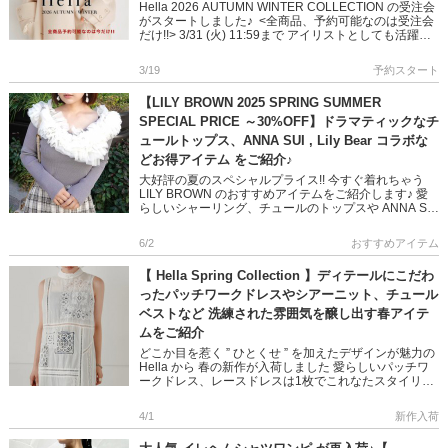
Hella 2026 AUTUMN WINTER COLLECTION の受注会
がスタートしました♪ <全商品、予約可能なのは受注会
だけ!!> 3/31 (火) 11:59まで アイリストとしても活躍す
る伊 […]
3/19
予約スタート
【LILY BROWN 2025 SPRING SUMMER
SPECIAL PRICE ～30%OFF】ドラマティックなチ
ュールトップス、ANNA SUI , Lily Bear コラボな
どお得アイテム をご紹介♪
大好評の夏のスペシャルプライス!! 今すぐ着れちゃう
LILY BROWN のおすすめアイテムをご紹介します♪ 愛
らしいシャーリング、チュールのトップスや ANNA SUI
のスペシャルコラボ、定番人気のリリーベアなど ど […]
6/2
おすすめアイテム
【 Hella Spring Collection 】ディテールにこだわ
ったパッチワークドレスやシアーニット、チュール
ベストなど 洗練された雰囲気を醸し出す春アイテ
ムをご紹介
どこか目を惹く ” ひとくせ ” を加えたデザインが魅力の
Hella から 春の新作が入荷しました 愛らしいパッチワ
ークドレス、レースドレスは1枚でこれなたスタイリン
グに♪ 他にもカットオフトップ […]
4/1
新作入荷