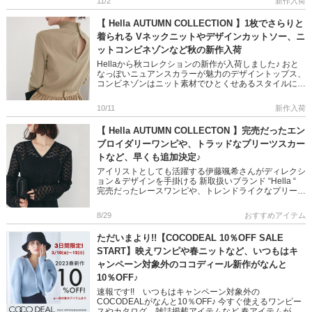
11/2
新作入荷
【 Hella AUTUMN COLLECTION 】1枚でさらりと
着られる Vネックニットやデザインカットソー、ニ
ットコンビネゾンなど秋の新作入荷
Hellaから秋コレクションの新作が入荷しました♪ おと
なっぽいニュアンスカラーが魅力のデザイントップス、
コンビネゾンはニット素材でひとくせあるスタイルに◎
是非チェックしてくださいね! ＞＞Hellaのアイテムはこ
ち […]
10/11
新作入荷
【 Hella AUTUMN COLLECTON 】完売だったエン
ブロイダリーワンピや、トラッドなプリーツスカー
トなど、早くも追加決定♪
アイリストとしても活躍する伊藤颯希さんがディレクシ
ョン＆デザインを手掛ける 新取扱いブランド “Hella “
完売だったレースワンピや、トレンドライクなプリーツ
スカートなど早くも追加決定!! ぜ […]
8/29
おすすめアイテム
ただいまより!!【COCODEAL 10％OFF SALE
START】映えワンピや春ニットなど、いつもはキ
ャンペーン対象外のココディール新作がなんと
10％OFF♪
速報です!! いつもはキャンペーン対象外の
COCODEALがなんと10％OFF♪ 今すぐ使えるワンピー
スやカタログ、雑誌掲載アイテムなど 春アイテムが多