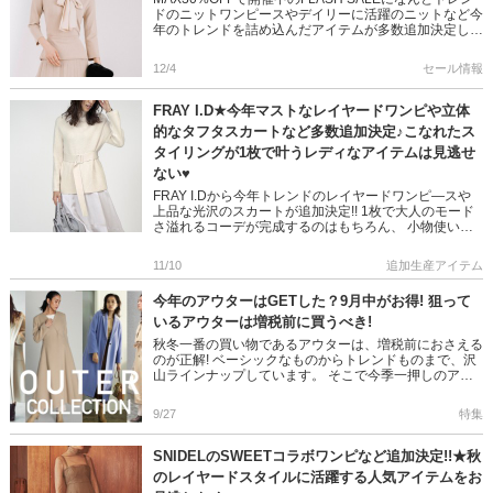
ドのニットワンピースやデイリーに活躍のニットなど今
年のトレンドを詰め込んだアイテムが多数追加決定しま
した◎ 冬のコーデにプラスしたい旬なデザインをぜひ
この機会 […]
12/4
セール情報
FRAY I.D★今年マストなレイヤードワンピや立体
的なタフタスカートなど多数追加決定♪こなれたス
タイリングが1枚で叶うレディなアイテムは見逃せ
ない♥
FRAY I.Dから今年トレンドのレイヤードワンピ―スや
上品な光沢のスカートが追加決定!! 1枚で大人のモード
さ溢れるコーデが完成するのはもちろん、 小物使いで
秋冬の様々なスタイリングを楽しめそうです♪ ぜひチェ
ックして […]
11/10
追加生産アイテム
今年のアウターはGETした？9月中がお得! 狙って
いるアウターは増税前に買うべき!
秋冬一番の買い物であるアウターは、増税前におさえる
のが正解! ベーシックなものからトレンドものまで、沢
山ラインナップしています。 そこで今季一押しのアウ
ターをピックアップしました☆ ★9月中なら10月以降配
送の予約商品も […]
9/27
特集
SNIDELのSWEETコラボワンピなど追加決定!!★秋
のレイヤードスタイルに活躍する人気アイテムをお