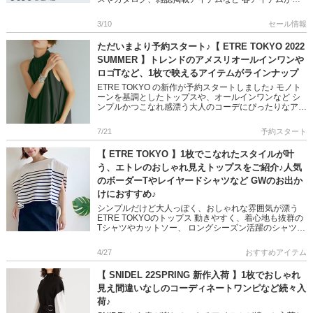
数ラインナップしています 3日間限定のお得なキャンペ
ーン!! 是非、 […]
3/10
セール情報
ただいまより予約スタート♪【 ETRE TOKYO 2022
SUMMER 】トレンドのアメスリオールインワンや
ロゴTなど、1枚で映えるアイテムがラインナップ
ETRE TOKYO の新作が予約スタートしました♪ モノト
ーンを基調としたトップスや、オールインワンなど シ
ンプルかつこなれ感漂う大人のコーデにぴったりなアイ
テムが揃っています 是非チェックしてくださいね!! ＞＞
ET […]
7/21
予約スタート
【 ETRE TOKYO 】1枚でこなれたスタイルが叶
う、エトレのおしゃれ見えトップスをご紹介♪人気
のボーダーTやレイヤードシャツなど GWのお出か
けにおすすめ♪
シンプルだけど大人っぽく、おしゃれな雰囲気が漂う
ETRE TOKYOのトップス 動きやすく、着心地も抜群の
Tシャツやカットソー、 ロングシーズン活躍のシャツや
薄手のニットなど ベーシックなカラーも相まって、コ
ーデに絶妙な […]
4/27
おすすめアイテム
【 SNIDEL 22SPRING 新作入荷 】1枚でおしゃれ
見え間違いなしのコーディネートワンピなど続々入
荷♪