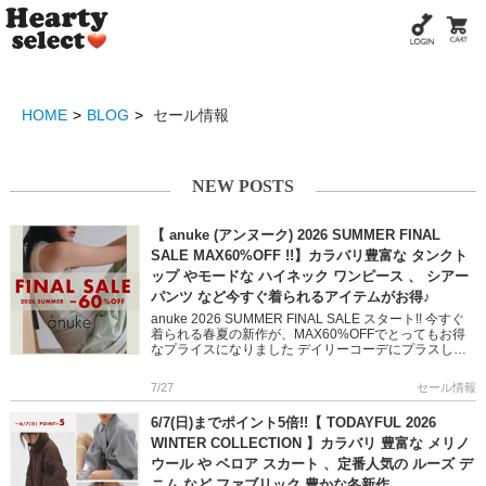
HOME
BLOG
セール情報
NEW POSTS
【 anuke (アンヌーク) 2026 SUMMER FINAL
SALE MAX60%OFF !!】カラバリ豊富な タンクト
ップ やモードな ハイネック ワンピース 、 シアー
パンツ など今すぐ着られるアイテムがお得♪
anuke 2026 SUMMER FINAL SALE スタート!! 今すぐ
着られる春夏の新作が、MAX60%OFFでとってもお得
なプライスになりました デイリーコーデにプラスした
いカラー豊富なタンクトップや 大人ラフ […]
7/27
セール情報
6/7(日)までポイント5倍!!【 TODAYFUL 2026
WINTER COLLECTION 】カラバリ 豊富な メリノ
ウール や ベロア スカート 、定番人気の ルーズ デ
ニム など ファブリック 豊かな冬新作