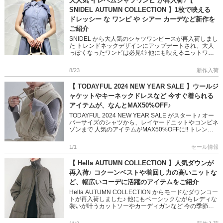
大人気 イレヘムシャツワンピ が再入荷♪【
SNIDEL AUTUMN COLLECTION 】1枚で映える
ドレッシー な ワンピ や シアー カーデなど新作を
ご紹介
SNIDEL から大人気のシャツワンピースが再入荷しまし
た トレンドネックデザインにアップデートされ、大人
っぽくなったワンピは必見◎ 他にも映えるニットワン
ピや着回し力の高いカーディガンなど 秋の新作をたっ
ぷりご紹介しま […]
8/23
新作入荷
【 TODAYFUL 2024 NEW YEAR SALE 】ウールジ
ャケットやキーネックドレスなど 今すぐ着られる
アイテムが、なんとMAX50%OFF♪
TODAYFUL 2024 NEW YEAR SALE がスタート♪ オー
バーサイズのシャツから、レイヤードニットやコンビネ
ゾンまで 人気のアイテムがMAX50%OFFに!! トレンド
ライクで、今すぐ着られるアイテムばか […]
1/1
セール情報
【 Hella AUTUMN COLLECTION 】人気ダウンが
再入荷♪ コクーンベストや着回し力の高いニットな
ど、幅広いコーデに活躍のアイテムをご紹介
Hella AUTUMN COLLECTION からモードなダウンコー
トが再入荷しました♪ 他にもベーシックながらレディな
装いが叶うカットソーやカーディガンなど 今の季節に
ぴったりな新作をご紹介します 是非ご覧ください
[…]