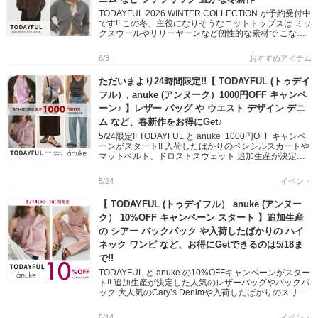
TODAYFUL 2026 WINTER COLLECTION が予約受付中
です!! この冬、主役になりそうなニットトップスは ミッ
クスウールやリリーヤーンなど個性的な素材で こなれ
感ただようスタイリングを叶えます その […]
6/3
おすすめアイテム
ただいまより24時間限定!!【 TODAYFUL (トゥデイ
フル）, anuke (アンヌーク）1000円OFF キャンペ
ーン♪ 】レザー バッグ や ウエスト デザイン デニ
ム など、春新作をお得にGet♪
5/24限定!! TODAYFUL と anuke 1000円OFF キャンペ
ーンがスタート!! 入荷したばかりのペンシルスカートや
マットベルト、ドロストスウェット 追加生産が決定し
たシアーバックパックなどを含む 春の […]
5/24
イベント
【 TODAYFUL (トゥデイフル） anuke (アンヌー
ク） 10%OFF キャンペーン スタート 】追加生産
の シアー バックパック や入荷したばかりの ハイ
ネック ワンピ など、お得にGetできるのは5/18ま
で!!
TODAYFUL と anuke の10%OFFキャンペーンがスター
ト!! 追加生産が決定した人気のレザーバッグやバックパ
ック 大人気のCary’s Denimや入荷したばかりのスリー
ブレスワンピを含む 春の […]
5/14
イベント