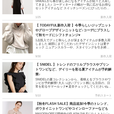
SNIDELから春が楽しみになるアイテムが続々と入荷し
てきました♪ コーディネートの幅が一気に広がるお得な
セットアイテムなど スイッチシーズンにぴったりのア
イテムたちなのでぜひチェックしてみてくださいね♡
＞＞SNIDE […]
1/25
新作入荷
【 TODAYFUL新作入荷 】今季らしいジップニット
やグローブデザインニットなど♪コーデにプラスし
て秋モードにシフトチェンジ♥
1点投入でグッと秋らしさが深まるアイテムが多数入荷
しました 細部にまでこだわったデザインニットは要チ
ェック ニュアンスカラ―や、スタイリングを引き締め
るベーシックカラーなど TODAYFULらしいカラーバリ
エにも注目です […]
9/30
新作入荷
【 SNIDEL 】トレンドのフリルブラウスやプリン
トワンピなど、デイリーを彩る夏アイテムが予約解
禁♪
SNIDELの夏コレクションから、着映えるブラウスやワ
ンピが予約解禁! 大人っぽいプリント柄にも注目の、日
常を彩るサマールック♥ 是非チェックしてくださいね!!
＞＞SNIDELの予約ページはこちら ＞＞SNIDELの入
[…]
5/10
予約スタート
【秋冬FLASH SALE】商品追加!今季のトレンド、
ボウタイニットワンピやコインローファーなども
MAX30%OFFで開催中のFLASH SALEになんとトレン