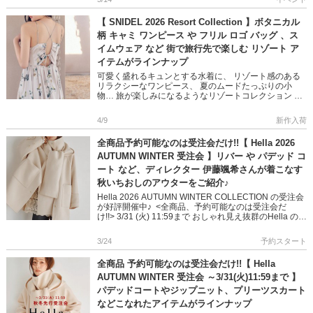
【 SNIDEL 2026 Resort Collection 】ボタニカル
柄 キャミ ワンピース や フリル ロゴ バッグ 、ス
イムウェア など 街で旅行先で楽しむ リゾート ア
イテムがラインナップ
可愛く盛れるキュンとする水着に、 リゾート感のある
リラクシーなワンピース、 夏のムードたっぷりの小
物… 旅が楽しみになるようなリゾートコレクション 春
夏のワードローブをブラッシュアップしてくれる
SNIDEL のアイテム […]
4/9
新作入荷
全商品予約可能なのは受注会だけ!!【 Hella 2026
AUTUMN WINTER 受注会 】リバー や パデッド コ
ート など、ディレクター 伊藤颯希さんが着こなす
秋いちおしのアウターをご紹介♪
Hella 2026 AUTUMN WINTER COLLECTION の受注会
が好評開催中♪ <全商品、予約可能なのは受注会だ
け!!> 3/31 (火) 11:59まで おしゃれ見え抜群のHella の秋
[…]
3/24
予約スタート
全商品 予約可能なのは受注会だけ!!【 Hella
AUTUMN WINTER 受注会 ～3/31(火)11:59まで 】
パデッドコートやジップニット、プリーツスカート
などこなれたアイテムがラインナップ