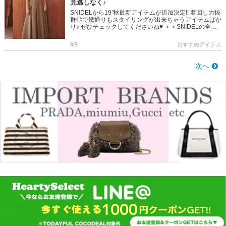
見逃しなく♪
SNIDELから19’秋最新アイテムが追加決定!! 着回し力抜
群◎で幾通りもスタイリングが出来ちゃうアイテムばか
り♪ ぜひチェックしてくださいね♥ ＞＞SNIDELの全ア
イテムはこちら ＞＞SNIDELぼ先行予約はこちら […]
9/9
おすすめアイテム
次へ