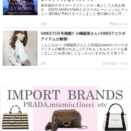
長年国内デザイナーズブランドの一角として人気を博
す、 KEITA MARUYAMAとのコラボレーションコレクシ
ョン 第5弾が予約スタートしました 夜の静けさに佇む
儚くも力強い「夜桜」がテーマのラインナップ 優美で
ロマンテ […]
3/12
予約スタート
SWEET3月号掲載!! 小嶋陽菜さん×SWEETコラボ
アイテムが解禁♪
こんにちは☆ 小嶋陽菜さんと人気雑誌sweetとのコラボ
アイテムが解禁されました!! どれもこれもキュートな着
こなしにため息♪欲しくなっちゃいますね~!! 人気ブラン
ドCOCO DEAL(ココディール）のコラボアイテム♪ […]
2/9
おすすめアイテム