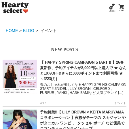
HOME
BLOG
イベント
NEW POSTS
【 HAPPY SPRING CAMPAIGN START !! 】26春
夏新作、予約アイテムが8,000円以上購入で ★ なん
と10%OFF&さらに3000ポイントまで利用可能 ★
～3/23(月)
春のおしゃれが楽しくなるHAPPY SPRING CAMPAIGN
START !! SNIDEL , LILY BROWN , CELFORD ,
FURFUR , YAHKI , HASHIBAMIなど 人気ブランド […]
3/17
イベント
予約解禁!!【 LILY BROWN × KEITA MARUYAMA
コラボレーション 】夜桜がテーマの スカジャン や
ボタニカル ワンピ 、 タッセル ポーチ など優美で
ロマンティックなラインナップ