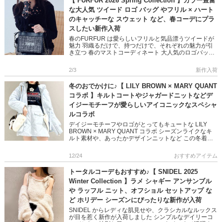
【 FURFUR 2026 Spring Collection 】カラー豊富
な大人気 ツイード ロゴ バッグ やフリル × ハート
のキャッチーな スウェット など、春コーデにプラ
スしたい新作入荷
春のFURFUR は愛らしいフリルと気品漂うツイードが
魅力 羽織るだけで、持つだけで、それぞれの魅力が引
き立つ 春のマストコーディネート 大人気のロゴバッグ
も今季は大きいサイズが登場 新しい季節にぴったりな
カラーバリエー […]
2/3
新作入荷
冬のおでかけに♪【 LILY BROWN × MARY QUANT
コラボ 】キルトコートやジャガードニットなどデ
イジーモチーフが愛らしいアイコニックなスペシャ
ルコラボ
デイジーモチーフやロゴがとってもキュートな LILY
BROWN × MARY QUANT コラボ シーズンライクなキ
ルト素材や、あったかデザインニットなど この冬着た
いおすすめアイテムをご紹介します♪ コーデに取り入れ
[…]
12/24
おすすめアイテム
トータルコーデもおすすめ♪【 SNIDEL 2025
Winter Collection 】ラメ シャギー アンサンブル
や ラッフル ニット、オフショル セットアップ な
ど ホリデー シーズンにぴったりな新作が入荷
SNIDEL からレディな肌見せや、クラシカルなルックス
が目を惹く新作が入荷しました シンプルなデイリーコ