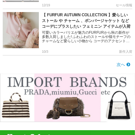
12/19
セール情報
【 FURFUR AUTUMN COLLECTION 】愛らしい
ストール や チャーム 、ボンバージャケット など
コーデにプラスしたい フェミニン アイテムが入荷
可愛いカラーバリエが魅力のFURFURから秋の新作が
多数入荷しました! ふわふわのストールや猫モチーフの
チャームなど愛らしい小物から コーデのアクセントに
なる、フライトジャケット、ビジュースウェットまで
幅広いスタイリン […]
10/3
新作入荷
次へ