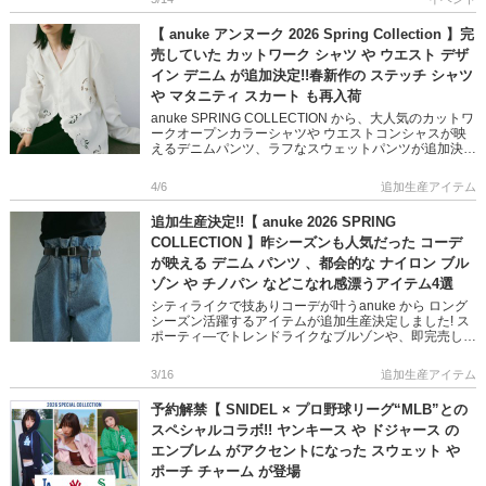
【 anuke アンヌーク 2026 Spring Collection 】完
売していた カットワーク シャツ や ウエスト デザ
イン デニム が追加決定!!春新作の ステッチ シャツ
や マタニティ スカート も再入荷
anuke SPRING COLLECTION から、大人気のカットワ
ークオープンカラーシャツや ウエストコンシャスが映
えるデニムパンツ、ラフなスウェットパンツが追加決
定!! 完売していたステッチシャツやブラトップも再入
[…]
4/6
追加生産アイテム
追加生産決定!!【 anuke 2026 SPRING
COLLECTION 】昨シーズンも人気だった コーデ
が映える デニム パンツ 、都会的な ナイロン ブル
ゾン や チノパン などこなれ感漂うアイテム4選
シティライクで技ありコーデが叶うanuke から ロング
シーズン活躍するアイテムが追加生産決定しました! ス
ポーティ―でトレンドライクなブルゾンや、即完売した
デニムパンツなど デイリーに持っておきたいこなれ感
漂うアイテム […]
3/16
追加生産アイテム
予約解禁【 SNIDEL × プロ野球リーグ“MLB”との
スペシャルコラボ!! ヤンキース や ドジャース の
エンブレム がアクセントになった スウェット や
ポーチ チャーム が登場