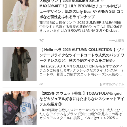
大幅ダウン【 2025 SUMMER SALE ～
MAX60%0FF!! 】LILY BROWNはチュールやビジ
ューデザイン、話題のLily Bear や ANNA SUI コラ
ボなど個性あふれるラインナップ
商品追加&大幅ダウンで 2025 SUMMER SALEが開催
中!! 今すぐ活躍する春夏の新作がとってもお得にGetで
きちゃいます LILY BROWN はANNA SUI やDickies の
スペシャルコラボ […]
7/7
セール情報
【 Hella ヘラ 2025 AUTUMN COLLECTION 】ヴィ
ンテージライクなツイードコートや人気のパッチワ
ークドレスなど、秋の予約アイテムをご紹介♪
Hella 2025 AUTUMN COLLECTION からおすすめアイ
テムをご紹介します♪ クラシックなスタイリングが叶う
コートや、着回し力抜群のニット 毎シーズン人気のジ
ャガードドレスなど ビンテージライクと現代の […]
6/18
おすすめアイテム
【2025春 スウェット特集 】TODAYFULやUngrid
などカジュアル好きにはたまらないスウェットアイ
テムを紹介◎
今の時期から欲しいパーカーやスウェット 大人にぴっ
たりなアイテムをブランド別にご紹介◎ 是非この春は
カジュアルスタイルに挑戦してみては♥ ＞＞2025スウ
ェットアイテムはこちら […]