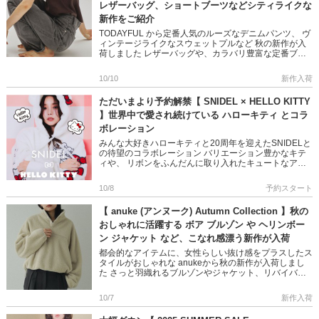
レザーバッグ、ショートブーツなどシティライクな
新作をご紹介
TODAYFUL から定番人気のルーズなデニムパンツ、 ヴ
ィンテージライクなスウェットプルなど 秋の新作が入
荷しました レザーバッグや、カラバリ豊富な定番ブー
ツなど シーズンライクな小物と合わせたこなれ感漂う
スタリングが […]
10/10
新作入荷
ただいまより予約解禁【 SNIDEL × HELLO KITTY
】世界中で愛され続けている ハローキティ とコラ
ボレーション
みんな大好きハローキティと20周年を迎えたSNIDELと
の待望のコラボレーション バリエーション豊かなキテ
ィや、 リボンをふんだんに取り入れたキュートなアイ
テムがラインナップ ギフトボックスからハローキティ
が覗いている愛 […]
10/8
予約スタート
【 anuke (アンヌーク) Autumn Collection 】秋の
おしゃれに活躍する ボア ブルゾン や ヘリンボー
ン ジャケット など、こなれ感漂う新作が入荷
都会的なアイテムに、女性らしい抜け感をプラスしたス
タイルがおしゃれな anukeから秋の新作が入荷しまし
た さっと羽織れるブルゾンやジャケット、リバイバル
のスウェットパンツなど デイリーを彩るアイテムばか
り◎ ぜひチェッ […]
10/7
新作入荷