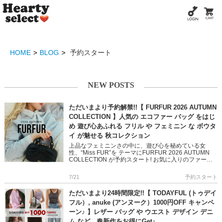
HOME
BLOG
予約スタート
NEW POSTS
ただいまより予約解禁!!【 FURFUR 2026 AUTUMN
COLLECTION 】人気の エコファー バッグ をはじ
め 遊び心あふれる フリル や フェミニン な ボウタ
イ が魅せる 秋コレクション
上品なフェミニンさの中に、遊び心を秘めている女
性、“Miss FUR”を テーマにFURFUR 2026 AUTUMN
COLLECTION が予約スタート! お気に入りのファー、
甘いフリル、だけじゃない トラッドやクラ […]
7/21
予約スタート
ただいまより24時間限定!!【 TODAYFUL (トゥデイ
フル）, anuke (アンヌーク）1000円OFF キャンペ
ーン♪ 】レザー バッグ や ウエスト デザイン デニ
ム など、春新作をお得にGet♪