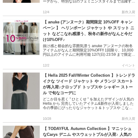
ーデから、特別な日のフェミニンスタイルまで活躍する
ニットトップスや再入荷したあったか西川ダウンなど
着回し力が高 […]
12/4
新作入荷
【 anuke (アンヌーク）期間限定 10%OFF キャン
ペーン 】 ヘリンボーン ジャケット や スリット ニ
ット などこなれ感漂う、秋冬の新作がなんと今だ
け10%OFF♪
抜け感と都会的な雰囲気漂う anuke アンヌークの秋冬
アイテムがなんと期間限定10%OFF!! 1回限り、10,000
円以上のアイテムに利用可能 12/7(日) 23:59 まで限定で
とってもお得にお買い物できちゃいま […]
12/2
イベント
【 Hella 2025 Fall/Winter Collection 】トレンドラ
イクな ツイード ジャケット や メランジ スカート
が再入荷♪クロップド トップスや シャギー ストー
ル で旬なコーデに
どこか目を惹く ” ひとくせ ” を加えたデザインが人気の
Hella から 完売していたアイテム&新作が入荷しました
今の季節にぴったりなジャケット＆トップスや こなれ
感漂う生地のスカート […]
10/28
新作入荷
【 TODAYFUL Autumn Collection 】マニッシュ
なCarys デニム やスウェットプルが入荷♪ 人気の