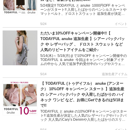
5/24限定!! TODAYFUL と anuke 1000円OFF キャンペ
ーンがスタート!! 入荷したばかりのペンシルスカートや
マットベルト、ドロストスウェット 追加生産が決定し
たシアーバックパックなどを含む 春の […]
5/24
イベント
ただいま10%OFFキャンペーン開催中!!【
TODAYFUL anuke 追加生産 】シアー バックパッ
ク や レザーバッグ 、 ドロスト スウェット など
人気のリピートアイテムをご紹介♪
5/14(木)～ 5/18(月)まで10%OFF キャンペーン開催中の
TODAYFUL ＆ anuke 今回はキャンペーン対象アイテ
ムの中から 人気で追加予約受付中のバッグやスウェッ
ト、デニムなどをご紹介します♪ シン […]
5/14
追加生産アイテム
【 TODAYFUL (トゥデイフル） anuke (アンヌー
ク） 10%OFF キャンペーン スタート 】追加生産
の シアー バックパック や入荷したばかりの ハイ
ネック ワンピ など、お得にGetできるのは5/18ま
で!!
TODAYFUL と anuke の10%OFFキャンペーンがスター
ト!! 追加生産が決定した人気のレザーバッグやバックパ
ック 大人気のCary’s Denimや入荷したばかりのスリー
ブレスワンピを含む 春の […]
5/14
イベント