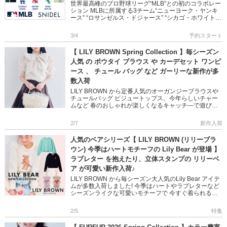
世界最高峰のプロ野球リーグ“MLB”との初のコラボレー
ション MLBに所属する3チーム“ニューヨーク・ヤンキ
ース” “ロサンゼルス・ドジャース” “シカゴ・ホワイトソ
ックス”との 特別なコレクションが実現 各球団のエンブ
[…]
3/4
予約スタート
【 LILY BROWN Spring Collection 】毎シーズン
人気 の ボウタイ ブラウス や カーデセット ワンピ
ース 、 チュール バッグ など ガーリーな新作が多
数入荷
LILY BROWN から定番人気のオーガンジーブラウスや
チュールバッグ ビジュートップス、今年らしいチャー
ムなど 春のおしゃれが楽しくなるキャッチ―で遊び心
溢れる新作が多数入荷しました デイリーコーデが華や
かになる主役 […]
2/7
新作入荷
人気のベアシリーズ【 LILY BROWN (リリーブラ
ウン) 今季はハートモチーフの Lily Bear が登場 】
ラブレター を抱えたり、立体スタンプの リリーベ
ア が可愛い新作入荷♪
LILY BROWN から毎シーズン大人気のLily Bear アイテ
ムが多数入荷しました! 今季はハートやラブレターなど
シーズンライクな可愛いモチーフで 今すぐ着られるロ
ングスリーブのニットにアップデート デニムからミ […]
2/5
特集