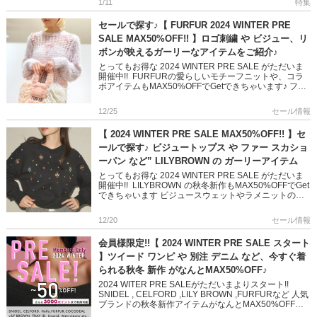
1/11
特集
セールで探す♪【 FURFUR 2024 WINTER PRE
SALE MAX50%OFF!! 】ロゴ刺繍 や ビジュー、リ
ボンが映えるガーリーなアイテムをご紹介♪
とってもお得な 2024 WINTER PRE SALE がただいま
開催中!! FURFURの愛らしいモチーフニットや、コラ
ボアイテムもMAX50%OFFでGetできちゃいます♪ フェ
ミニンで洗練された繊細さに少しのモ […]
12/25
セール情報
【 2024 WINTER PRE SALE MAX50%OFF!! 】セ
ールで探す♪ ビジュートップス や ファー スカショ
ーパン など” LILYBROWN の ガーリーアイテム
とってもお得な 2024 WINTER PRE SALE がただいま
開催中!! LILYBROWN の秋冬新作もMAX50%OFFでGet
できちゃいます ビジュースウェットやラメニットのセ
ットアップなど 今年らしいデザ […]
12/20
セール情報
会員様限定!!【 2024 WINTER PRE SALE スタート
】ツイード ワンピ や 別注 デニム など、今すぐ着
られる秋冬 新作 がなんとMAX50%OFF♪
2024 WITER PRE SALEがただいまよりスタート!!
SNIDEL , CELFORD ,LILY BROWN ,FURFURなど 人気
ブランドの秋冬新作アイテムがなんとMAX50%OFFで
とってもお得に♪ […]