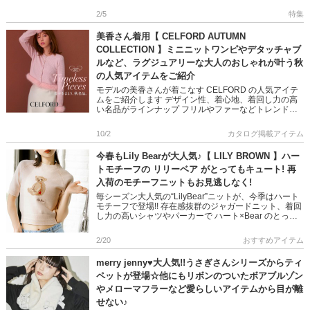
2/5
特集
美香さん着用【 CELFORD AUTUMN
COLLECTION 】ミニニットワンピやデタッチャブ
ルなど、ラグジュアリーな大人のおしゃれが叶う秋
の人気アイテムをご紹介
モデルの美香さんが着こなす CELFORD の人気アイテ
ムをご紹介します デザイン性、着心地、着回し力の高
い名品がラインナップ フリルやファーなどトレンドを
おさえたディテールで シーズンライクな着こなしが叶
います 上品か […]
10/2
カタログ掲載アイテム
今春もLily Bearが大人気♪【 LILY BROWN 】ハー
トモチーフの リリーベア がとってもキュート! 再
入荷のモチーフニットもお見逃しなく!
毎シーズン大人気の“LilyBear”ニットが、今季はハート
モチーフで登場!! 存在感抜群のジャガードニット、着回
し力の高いシャツやパーカーで ハート×Bear のとって
も愛らしい組み合わせがコーデのポイントに◎ 是非チ
[…]
2/20
おすすめアイテム
merry jenny♥大人気!!うさぎさんシリーズからティ
ペットが登場☆他にもリボンのついたボアブルゾン
やメローマフラーなど愛らしいアイテムから目が離
せない♪