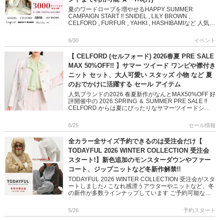
夏のワードローブを増やせるHAPPY SUMMER
CAMPAIGN START !! SNIDEL , LILY BROWN ,
CELFORD , FURFUR , YAHKI , HASHIBAMIなど 人気ブ
ラン […]
6/30
イベント
【 CELFORD (セルフォード) 2026春夏 PRE SALE
MAX 50%OFF!! 】サマー ツイード ワンピや襟付き
ニット セット、大人可愛い スタッズ 小物 など 夏
のおでかけに活躍する セール アイテム
人気ブランドの2026 春夏新作がなんとMAX50%OFF 好
評開催中の 2026 SPRING ＆ SUMMER PRE SALE !!
CELFORD からは夏にぴったりなサマーツイードシリ
ーズや、 大人可愛いスタッ […]
6/25
セール情報
全カラー全サイズ予約できるのは受注会だけ【
TODAYFUL 2026 WINTER COLLECTION 受注会
スタート!】新色追加のモンスターダウンやファー
コート、ジップニットなど冬新作解禁!!
TODAYFUL 2026 WINTER COLLECTION 受注会がスタ
ートしました♪ こなれ感漂うアウターやニットなど、冬
の新作が多数ラインナップしています ご予約可能なの
は 6/1(月)12:00まで! 期間中は […]
5/26
予約スタート