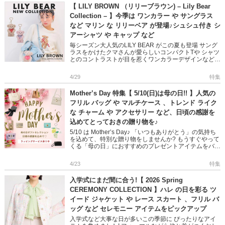
【 LILY BROWN （リリーブラウン) – Lily Bear
Collection – 】今季は ワンカラー や サングラス
など マリン な リリーベア が登場♪シュシュ付き シ
アーシャツ や キャップ など
毎シーズン大人気のLILY BEAR がこの夏も登場 サング
ラスをかけたクマさんが愛らしいコンパクトTや シャツ
とのコントラストが目を惹くワンカラーデザインなど
こだわりのリリーベア刺繍がポイントのラインナップ♪
コーデ […]
4/29
特集
Mother’s Day 特集【 5/10(日)は母の日!! 】人気の
フリル バッグ や マルチケース 、トレンド ライク
な チャーム や アクセサリー など、日頃の感謝を
込めてとっておきの贈り物を♪
5/10 は Mother’s Day♪ 「いつもありがとう」の気持ち
を込めて、特別な贈り物をしませんか? もうすぐやって
くる「母の日」におすすめのプレゼントアイテムをバッ
グやアクセサリーなど、カテゴリ別でご […]
4/23
特集
入学式にまだ間に合う!【 2026 Spring
CEREMONY COLLECTION 】ハレ の日を彩る ツ
イード ジャケット や レース スカート 、フリル バ
ッグ など セレモニー アイテムをピックアップ
入学式など大事な日が多いこの季節に ぴったりなアイ