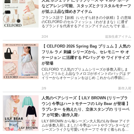
人気 ポシェット にリップケース や マルチ ポーチ
などアレンジ可能、スタッズとクリスタルモチーフ
が並ぶ上品な煌めきアイテム
フランス語で【妖精（いたずら好きの小妖精）】の意味
のCELFORD のセルフィッシュ（わがままな）に通ず
るブランドを代表するアイコンアイテムたちです 追加
が決定した大人気のポシェットとMサイズバッグに チ
ャームやポーチな […]
2/24
追加生産アイテム
【 CELFORD 2026 Spring Bag プリュム 】人気の
フリル ラメ 刺繍 シリーズから、セレモニー や オ
ケージョン に活躍する PCバッグ や ワイドサイズ
が登場
CELFORD で人気のプリュムシリーズが多数入荷しま
した! フリルと上品なラメロゴがポイントのバッグは デ
イリーからオケージョンをはじめ これからの季節に多
くなるセレモニーの機会にもぴったり♪ サブバッグとし
ても大活躍 […]
2/9
新作入荷
人気のベアシリーズ【 LILY BROWN (リリーブラ
ウン) 今季はハートモチーフの Lily Bear が登場 】
ラブレター を抱えたり、立体スタンプの リリーベ
ア が可愛い新作入荷♪
LILY BROWN から毎シーズン大人気のLily Bear アイテ
ムが多数入荷しました! 今季はハートやラブレターなど
シーズンライクな可愛いモチーフで 今すぐ着られるロ
ングスリーブのニットにアップデート デニムからミ […]