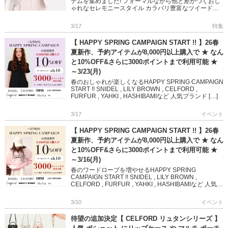
テムを集めました! フォーマルながら他と差がつくおし
ゃれなセレモニースタイル カラバリ豊富なツイードや
ボウタイカーディガン、PCバッグなど 着ているだけで
華やかな気持ちに […]
3/17
特集
【 HAPPY SPRING CAMPAIGN START !! 】26春
夏新作、予約アイテムが8,000円以上購入で ★ なん
と10%OFF&さらに3000ポイントまで利用可能 ★
～3/23(月)
春のおしゃれが楽しくなるHAPPY SPRING CAMPAIGN
START !! SNIDEL , LILY BROWN , CELFORD ,
FURFUR , YAHKI , HASHIBAMIなど 人気ブランド […]
3/17
イベント
【 HAPPY SPRING CAMPAIGN START !! 】26春
夏新作、予約アイテムが8,000円以上購入で ★ なん
と10%OFF&さらに3000ポイントまで利用可能 ★
～3/16(月)
春のワードローブを増やせるHAPPY SPRING
CAMPAIGN START !! SNIDEL , LILY BROWN ,
CELFORD , FURFUR , YAHKI , HASHIBAMIなど 人気ブ
ラン […]
3/10
イベント
待望の追加決定【 CELFORD リュタンシリーズ 】