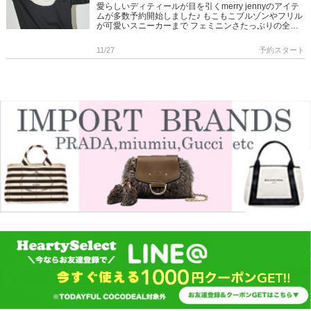
愛らしいディティールが目を引くmerry jennyのアイテ
ムが多数予約開始しました♪ もこもこブルゾンやフリル
が可愛いスニーカーまで フェミニンさたっぷりの全身
コーデもできちゃいます♥ 大人気うさぎさんシリーズの
ティペ […]
11/27
予約スタート