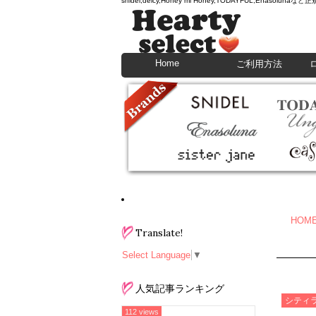
snidel,deicy,Honey mi Honey,TODAYFU
Home
ご利用方法
HOM
Translate!
Select Language
▼
人気記事ランキング
シティ
112 views