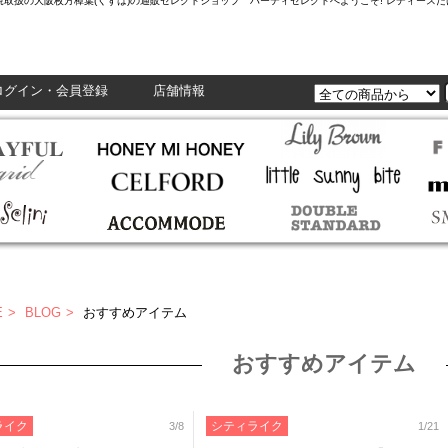
L,Enasolunaなど正規取扱の大阪枚方樟葉(くずは)の通販セレクトショップ ハーティセレクトへようこそ! レ
ログイン・会員登録
店舗情報
E
BLOG
おすすめアイテム
おすすめアイテム
ライク
シティライク
3/8
1/21