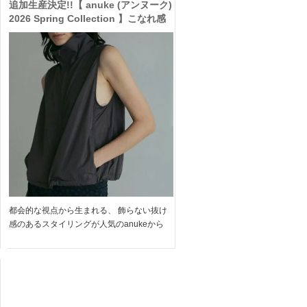
追加生産決定!!【 anuke (アンヌーク)
2026 Spring Collection 】こなれ感
漂う シアー ジップベスト や ワッフル
コンビネゾン 、レザー スリッポン が
予約受付中
都会的な視点から生まれる、 飾らない抜け
感のあるスタイリングが人気のanukeから
デイリーやおでかけに活躍するアイテムが追
加生産決定! グレーやブラックを基調に、 マ
ニッシュながら絶妙に女性らしいスタイリン
グが叶います […]