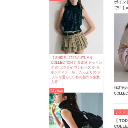
ポイント
で!!【 a
COLL
ンツ や
ボーダ
【 SNIDEL 2026 AUTUMN
COLLECTION 】異素材 ドッキン
グ の ボウタイ ワンピース や リ
ボンディテール 、たっぷりの フ
リル が愛らしい秋の新作が多数
入荷
好評予約受付
43 views
COLLE
23:59
テールと
漂うanuk
シティ
【 TOD
COLL