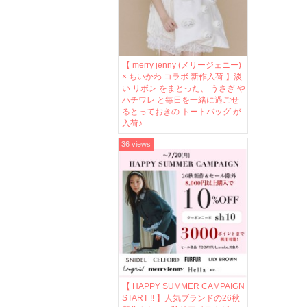
【 merry jenny (メリージェニー)
× ちいかわ コラボ 新作入荷 】淡
い リボン をまとった、 うさぎ や
ハチワレ と毎日を一緒に過ごせ
るとっておきの トートバッグ が
入荷♪
36 views
【 HAPPY SUMMER CAMPAIGN
START !! 】人気ブランドの26秋