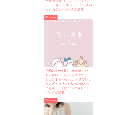
ール が入荷! トレンド の ヴィン
テージ キャミ や シアー バックパ
ック などおしゃれさん必見
41 views
予約スタート!!【 merry jenny ×
ちいかわ スペシャルコラボレー
ション 】ちいかわ 、 ハチワレ 、
うさぎ × フリルやリボンがとっ
てもキュートなTシャツ&トート
バッグが登場♪
39 views