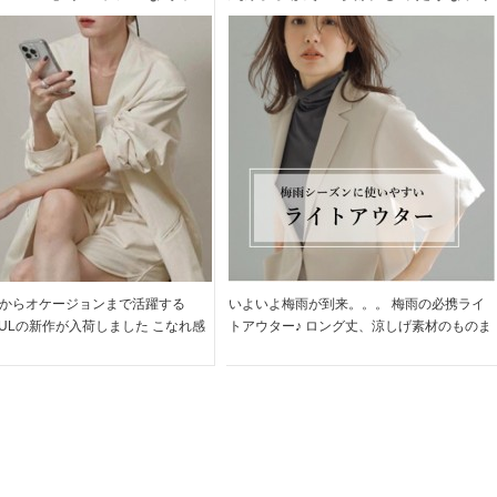
ト & ショートパンツ や レザ
トアウターをチェック
ダル など、シティライクな春
多数入荷
からオケージョンまで活躍する
いよいよ梅雨が到来。。。 梅雨の必携ライ
YFULの新作が入荷しました こなれ感
トアウター♪ ロング丈、涼しげ素材のものま
ケット、セットアップで着られるシ
で多数ございます◎ 初夏まで羽織れるUV対
ンツに アッパーデザインが可愛い
策アイテムも。。。 是非チェックしてくだ
ダルなど TODAYFUL ならでは
さいね!! ＞＞梅雨アウター特集はこちら […]
大 […]