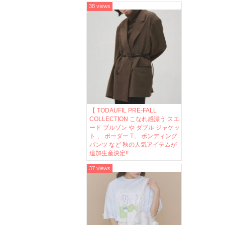
38 views
【 TODAUFIL PRE-FALL
COLLECTION こなれ感漂う スエ
ード ブルゾン や ダブル ジャケッ
ト 、 ボーダー T、 ボンディング
パンツ など 秋の人気アイテムが
追加生産決定!!
37 views