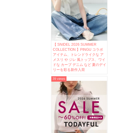
【 SNIDEL 2026 SUMMER
COLLECTION 】PINGU コラボ
アイテム、トレンドライクな ア
メスリ や ジレ 風トップス、ワイ
ドな カーブ デニム など 夏のデイ
リーを彩る新作入荷
39 views