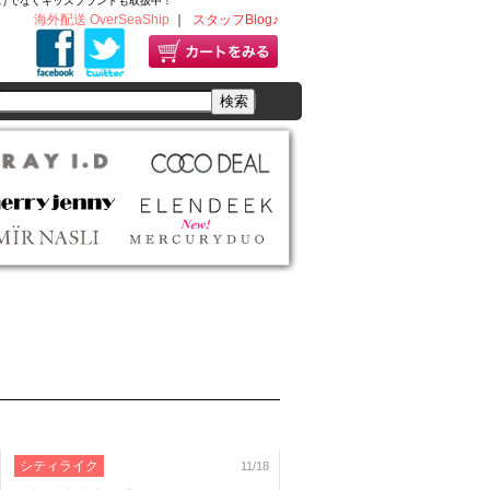
ディースだけでなくキッズブランドも取扱中！
海外配送 OverSeaShip
｜
スタッフBlog♪
シティライク
11/18