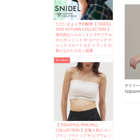
ジャケッ
ーサン
の新作
ただいまより予約解禁【 SNIDEL
2026 AUTUMN COLLECTION 】
現代的なシルエットとマテリアル
のリボン ニット や ロービング チ
ェック スカート など トラッド の
新たなかたちをご提案
42 views
デイリー
TODA
漂うジャ
ョートパ
レザーサン
の、上品で
【 TODAYFUL PRE-FALL
COLLECTION 】定番人気の カッ
プイン ブラトップ や ビブラム ソ