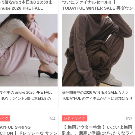
5倍なのは本日3/8 23:59ま
ついにファイナルセール!!【
nuke 2026 PRE FALL
TODAYFUL WINTER SALE 再ダウン
ECTION 】 人気の フリース パ
&商品追加】カシミヤ ニット や ボリ
 MA-2 フライト ジャケット 、
ューム ストール など着回し力の高い
ー ロンＴ など先行予約受付中
アイテムがとってもお得に♪
中の anuke 2026 PRE FALL
好評開催中の2026 WINTER SALE なんと
CTION ポイント5倍は本日3/8 の
TODAYFUL のアイテムがさらに追加になり
 までとなっております! 都会的なディ
ました!! こなれ感漂うタートルニットや、コ
ラフな着心地が両立した こなれ感
クーンパンツなど デイリーやおでかけに今
e 秋の […]
すぐ着られる、万能アイテム ぜひこの […]
ライク
シティライク
4/11
5/27
AYFUL SPRING
【 梅雨アウター特集 】いよいよ梅雨
ECTION 】ドレッシーな サテン
到来。。肌寒い季節にぴったりなライ