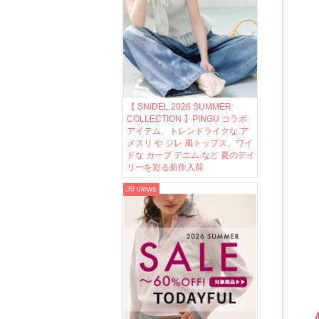
【 SNIDEL 2026 SUMMER
COLLECTION 】PINGU コラボ
アイテム、トレンドライクな ア
メスリ や ジレ 風トップス、ワイ
ドな カーブ デニム など 夏のデイ
リーを彩る新作入荷
39 views