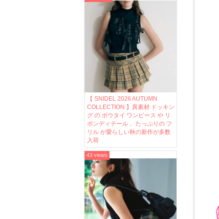
【 SNIDEL 2026 AUTUMN
COLLECTION 】異素材 ドッキン
グ の ボウタイ ワンピース や リ
ボンディテール 、たっぷりの フ
リル が愛らしい秋の新作が多数
入荷
43 views