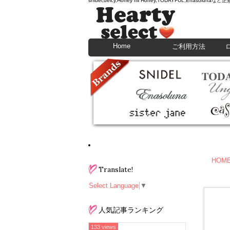
snidel,deicy,Honey mi Honey,TODAYFU
Home
ご利用方法
HOM
Translate!
Select Language
▼
人気記事ランキング
133 views