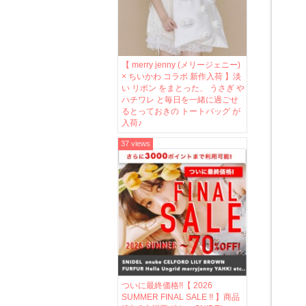
【 merry jenny (メリージェニー)
× ちいかわ コラボ 新作入荷 】淡
い リボン をまとった、 うさぎ や
ハチワレ と毎日を一緒に過ごせ
るとっておきの トートバッグ が
入荷♪
37 views
ついに最終価格!!【 2026
SUMMER FINAL SALE !! 】商品