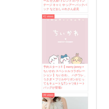
ール が入荷! トレンド の ヴィン
テージ キャミ や シアー バックパ
ック などおしゃれさん必見
41 views
予約スタート!!【 merry jenny ×
ちいかわ スペシャルコラボレー
ション 】ちいかわ 、 ハチワレ 、
うさぎ × フリルやリボンがとっ
てもキュートなTシャツ&トート
バッグが登場♪
39 views