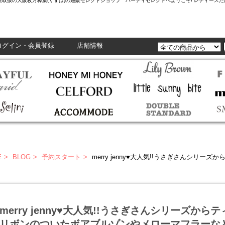
L,Enasolunaなど正規取扱の大阪枚方樟葉(くずは)の通販セレクトショップ ハーティセレクトへようこそ! レ
ログイン・会員登録
店舗情報
E
BLOG
予約スタート
merry jenny♥大人気!!うさぎさんシリーズからティペットが登場☆他にもリボン
merry jenny♥大人気!!うさぎさんシリーズか
リボンのついたボアブルゾンやメローマフラーな