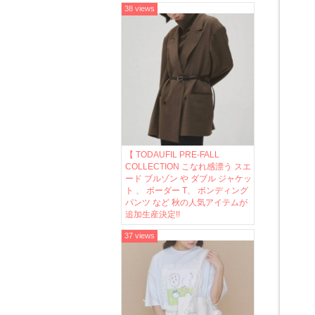
38 views
【 TODAUFIL PRE-FALL
COLLECTION こなれ感漂う スエ
ード ブルゾン や ダブル ジャケッ
ト 、 ボーダー T、 ボンディング
パンツ など 秋の人気アイテムが
追加生産決定!!
37 views