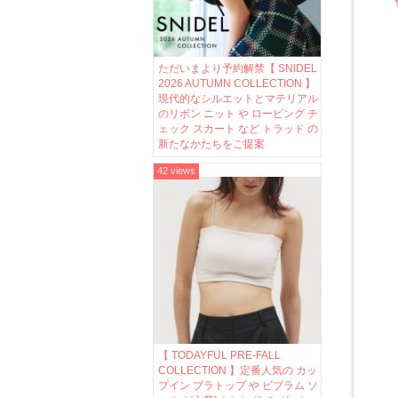
ただいまより予約解禁【 SNIDEL
2026 AUTUMN COLLECTION 】
現代的なシルエットとマテリアル
のリボン ニット や ロービング チ
ェック スカート など トラッド の
新たなかたちをご提案
42 views
【 TODAYFUL PRE-FALL
COLLECTION 】定番人気の カッ
プイン ブラトップ や ビブラム ソ