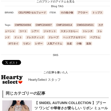
このブランドのアイテムを見る
Blog TAG
BRAND:
CELFORD セルフォード
ITEM:
その他小物
アウター
トップス
Tags:
CWFB204094
CWFC204007
CWFJ204014
CWGG204521
カチ
ューシャ
コート
シアー
ジャケット
スタンドから―
トレンチ
トレ
ンド
ドット
ドレスティック
ドレープ
ヘッドアクセサリー
ペプラム
ボウタイ
リボン
レザー
人気アイテム
合皮
小物
追加
SNS
この記事を書いた人
HeartySelect スタッフ
同じカテゴリーの記事
【 SNIDEL AUTUMN COLLECTION 】プリー
ツ ワンピ や華奢さが愛らしい リボン ミュール