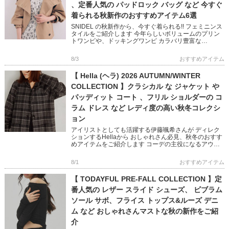
、定番人気の パッドロック バッグ など 今すぐ
着られる秋新作のおすすめアイテム6選
SNIDEL の秋新作から、今すぐ着られる!! フェミニンス
タイルをご紹介します 今年らしいボリュームのプリン
トワンピや、ドッキングワンピ カラバリ豊富な
NEWERA キャップや 鍵チャームが可愛いバッグなど
フェミニン […]
8/3
おすすめアイテム
【 Hella (ヘラ) 2026 AUTUMN/WINTER
COLLECTION 】クラシカル な ジャケット や
パッディット コート 、フリル ショルダーの コ
ラム ドレス など レディ度の高い秋冬コレクシ
ョン
アイリストとしても活躍する伊藤颯希さんが ディレク
ションするHellaから おしゃれさん必見、秋冬のおすす
めアイテムをご紹介します コーデの主役になるアウタ
ーやオケージョン映えするワンピースなど ビンテージ
ライクと現代の […]
8/1
おすすめアイテム
【 TODAYFUL PRE-FALL COLLECTION 】定
番人気の レザー スライド シューズ、 ビブラム
ソール サボ、フライス トップス&ルーズ デニ
ム など おしゃれさんマストな秋の新作をご紹
介