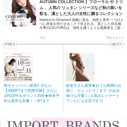
AUTUMN COLLECTION 】フローラル や トリ
ム 、人気の リュタン シリーズなど秋の装いを
彩る、凛とした大人の女性に贈るコレクション
Intellect in Ornament 装飾に宿る、知性と美学 一つひと
つに意味を持たせることで生まれる、凛とした存在感
今季のCELFORDは、知性を纏うような装飾美をご提案
バリエーション豊かなワンピースやショー […]
7/21
予約スタート
PREV
NEXT
秋キャンペーン延長!! 今なら
紗栄子さん着用★おうち時間のお
【3000PTまで利用可能】さらに
供に、ちょっとそこまで..のお出
10%OFF＆ポイント15倍★秋冬予
掛けも可愛く♪人気のレイヤード
約も新作も対象！～9/7まで
ワンピにも注目です◎