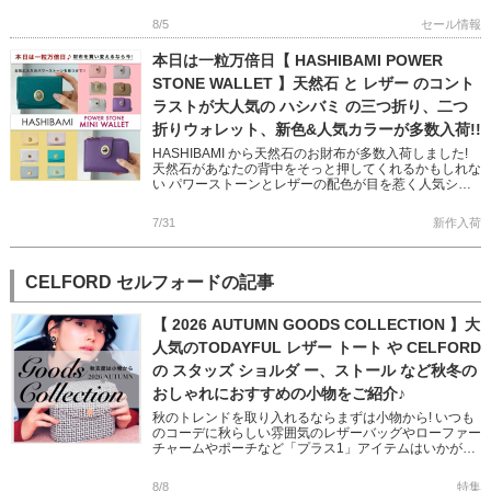
8/5
セール情報
本日は一粒万倍日【 HASHIBAMI POWER
STONE WALLET 】天然石 と レザー のコント
ラストが大人気の ハシバミ の三つ折り、二つ
折りウォレット、新色&人気カラーが多数入荷!!
HASHIBAMI から天然石のお財布が多数入荷しました!
天然石があなたの背中をそっと押してくれるかもしれな
い パワーストーンとレザーの配色が目を惹く人気シリ
ーズです 完売していた人気色に加え、Newカラー
「TEAL […]
7/31
新作入荷
CELFORD セルフォードの記事
【 2026 AUTUMN GOODS COLLECTION 】大
人気のTODAYFUL レザー トート や CELFORD
の スタッズ ショルダ ー、ストール など秋冬の
おしゃれにおすすめの小物をご紹介♪
秋のトレンドを取り入れるならまずは小物から! いつも
のコーデに秋らしい雰囲気のレザーバッグやローファー
チャームやポーチなど「プラス1」アイテムはいかがで
すか? フェミニンからモード、オフィスユースまで幅広
い小物をピック […]
8/8
特集