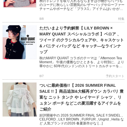
秋のトレンドを取り入れるならまずは小物から! いつも
のコーデに秋らしい雰囲気のレザーバッグやローファー
チャームやポーチなど「プラス1」アイテムはいかがで
すか? フェミニンからモード、オフィスユースまで幅広
い小物をピック […]
8/8
特集
ただいまより予約解禁【 LILY BROWN ×
MARY QUANT スペシャルコラボ 】ベロア 、
ツイード のクラシカルウェアや、キャスケット
& バニティバッグ など キャッチ―なラインナ
ップ
秋のMARY QUANT コラボのテーマは「Afternoon Tea
Moment」 午後の優雅なひとときを、より特別に、より
華やかに 60年代ロンドンのストリートカルチャーを象
徴する MARY QUANTとのコラボレ […]
8/7
予約スタート
ついに最終価格!!【 2026 SUMMER FINAL
SALE !! 】商品追加&大幅再ダウン カラバリ 豊
富な ニット タンク や レイヤード シャツ 、リ
ュタン ポーチ などこの夏活躍するアイテムを
ご紹介
好評開催中の 2026 SUMMER FINAL SALE !! SNIDEL ,
CELFORD , LILY BROWN , FURFUR , Ungrid , Hella な
ど 人気ブランドの2026 春夏新作がな […]