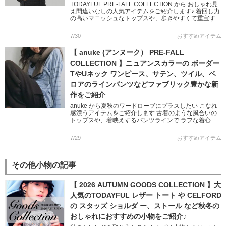
TODAYFUL PRE-FALL COLLECTION から おしゃれ見
え間違いなしの人気アイテムをご紹介します♪ 着回し力
の高いマニッシュなトップスや、歩きやすくて重宝する
定番シューズなど ベーシックなアイテムながら […]
7/30
おすすめアイテム
【 anuke (アンヌーク） PRE-FALL
COLLECTION 】ニュアンスカラーの ボーダー
TやUネック ワンピース、サテン、ツイル、ベ
ロアのラインパンツなどファブリック豊かな新
作をご紹介
anuke から夏秋のワードローブにプラスしたい こなれ
感漂うアイテムをご紹介します 古着のような風合いの
トップスや、着映えするパンツラインで ラフな着心地
が叶う、モード感を含んだ大人なスタイリングに♪ ぜひ
チェックして […]
7/29
おすすめアイテム
その他小物の記事
【 2026 AUTUMN GOODS COLLECTION 】大
人気のTODAYFUL レザー トート や CELFORD
の スタッズ ショルダ ー、ストール など秋冬の
おしゃれにおすすめの小物をご紹介♪