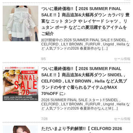
ついに最終価格!!【 2026 SUMMER FINAL
SALE !! 】商品追加&大幅再ダウン カラバリ 豊
富な ニット タンク や レイヤード シャツ 、リ
ュタン ポーチ などこの夏活躍するアイテムを
ご紹介
好評開催中の 2026 SUMMER FINAL SALE !! SNIDEL ,
CELFORD , LILY BROWN , FURFUR , Ungrid , Hella な
ど 人気ブランドの2026 春夏新作がな […]
8/5
セール情報
ついに最終価格!!【 2026 SUMMER FINAL
SALE !! 】商品追加&大幅再ダウン SNIDEL ,
CELFORD , LILY BROWN , Hella など人気ブ
ランドの今すぐ着られるアイテムがMAX
70%OFF に♪
2026 SUMMER FINAL SALE スタート!! SNIDEL ,
CELFORD , LILY BROWN , FURFUR , Ungrid , Hella な
ど 人気ブランドの2026 春夏新作がなんとM […]
7/28
セール情報
ただいまより予約解禁!!【 CELFORD 2026