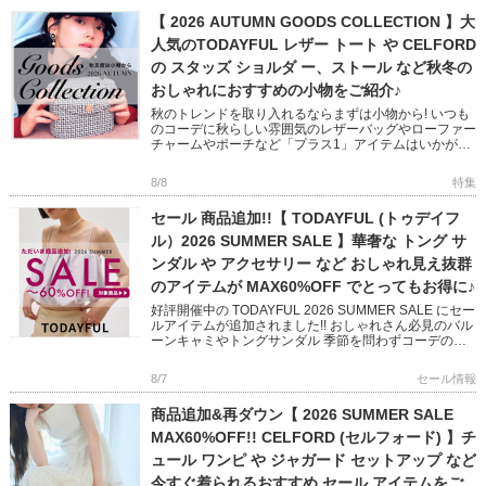
【 2026 AUTUMN GOODS COLLECTION 】大
人気のTODAYFUL レザー トート や CELFORD
の スタッズ ショルダ ー、ストール など秋冬の
おしゃれにおすすめの小物をご紹介♪
秋のトレンドを取り入れるならまずは小物から! いつも
のコーデに秋らしい雰囲気のレザーバッグやローファー
チャームやポーチなど「プラス1」アイテムはいかがで
すか? フェミニンからモード、オフィスユースまで幅広
い小物をピック […]
8/8
特集
セール 商品追加!!【 TODAYFUL (トゥデイフ
ル）2026 SUMMER SALE 】華奢な トング サ
ンダル や アクセサリー など おしゃれ見え抜群
のアイテムが MAX60%OFF でとってもお得に♪
好評開催中の TODAYFUL 2026 SUMMER SALE にセー
ルアイテムが追加されました!! おしゃれさん必見のバル
ーンキャミやトングサンダル 季節を問わずコーデのア
クセントになってくれるアクセサリーなど いつ […]
8/7
セール情報
商品追加&再ダウン【 2026 SUMMER SALE
MAX60%OFF!! CELFORD (セルフォード) 】チ
ュール ワンピ や ジャガード セットアップ など
今すぐ着られるおすすめ セール アイテムをご