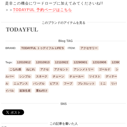
是非この機会にワードローブに加えてみてくださいね!!
＞＞
TODAYFUL 予約ページはこちら
このブランドのアイテムを見る
Blog TAG
BRAND:
TODAYFUL トゥデイフル LIFE'S
ITEM:
アクセサリー
Tags:
12010912
12010913
12110922
12290901
12310906
12390902
こなれ感
ねじれ
アクセ
アクセント
アシンメトリー
ゴールド
シ
ルバー
シンプル
スネーク
チェーン
チョーカー
ツイスト
ディテー
ル
ニュアンス
バングル
ピアス
フープ
ブレスレット
ミニ
リバ
イバル
追加生産
重ね付け
SNS
この記事を書いた人