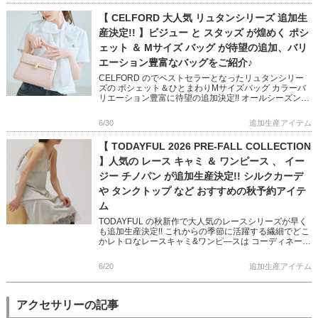
【 CELFORD 大人気 リュタンシリーズ 追加生
産決定!! 】ビジュー と スタッズ が煌めく ポシ
ェット ＆ Mサイズ バッグ が待望の追加、バリ
エーション豊富なバッグをご紹介♪
CELFORD のでベストセラーとなったリュタンシリー
ズの ポシェット＆ひとまわりMサイズバッグ カラーバ
リエーション豊富に待望の追加決定!! オールシーズン、
様々なシーンで活躍する大人可愛いバッグシリーズです
マルチケ […]
6/30
追加生産アイテム
【 TODAYFUL 2026 PRE-FALL COLLECTION
】人気の レース キャミ ＆ ワンピース 、 イー
ジー チノパン が追加生産決定!! シルクカーデ
や タンクトップ など おすすめの秋予約アイテ
ム
TODAYFUL の秋新作で大人気のレースシリーズが早く
も追加生産決定!! これからの季節に活躍する繊細でどこ
かレトロなレースキャミ&ワンピ―スは コーディネート
に抜け感をもたらしてくれます カジュアルからモード
[…]
6/20
追加生産アイテム
アクセサリーの記事