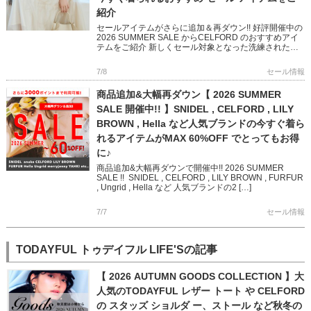
紹介
セールアイテムがさらに追加＆再ダウン!! 好評開催中の
2026 SUMMER SALE からCELFORD のおすすめアイ
テムをご紹介 新しくセール対象となった洗練された雰
囲気のチュールワンピース おでかけに映えるジャ […]
7/8
セール情報
商品追加&大幅再ダウン【 2026 SUMMER
SALE 開催中!! 】SNIDEL , CELFORD , LILY
BROWN , Hella など人気ブランドの今すぐ着ら
れるアイテムがMAX 60%OFF でとってもお得
に♪
商品追加&大幅再ダウンで開催中!! 2026 SUMMER
SALE !! SNIDEL , CELFORD , LILY BROWN , FURFUR
, Ungrid , Hella など 人気ブランドの2 […]
7/7
セール情報
TODAYFUL トゥデイフル LIFE'Sの記事
【 2026 AUTUMN GOODS COLLECTION 】大
人気のTODAYFUL レザー トート や CELFORD
の スタッズ ショルダ ー、ストール など秋冬の