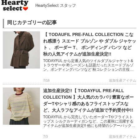
HeartySelect スタッフ
同じカテゴリーの記事
【 TODAUFIL PRE-FALL COLLECTION こな
れ感漂う スエード ブルゾン や ダブル ジャケッ
ト 、 ボーダー T、 ボンディング パンツ など
秋の人気アイテムが追加生産決定!!
TODAYFUL から定番人気のツイルダブルジャケット&
トラウザーや 昨シーズンも話題だったスエードブルゾ
ン、ボンディングパンツなど 秋コレクションの主役ア
イテムが多数追加決定しました! 幅広いスタイリングに
活躍 […]
7/16
追加生産アイテム
追加生産決定!!【 TODAYFUL PRE-FALL
COLLECTION 】大人気のカラバリ豊富なボー
ダーTやシャリ感のあるフライストップスな
ど、大人ラフなアイテムが追加で予約受付中!!
TODAYFUL から完売していたボーダーTやフライスト
ップス シルクカーディガンなど、この夏秋に活躍する
アイテムが追加生産決定!! 他にも待望のシアーバックパ
ックや、 インナーにマストなカップインキャミ＆ブラ
トップも予 […]
7/3
追加生産アイテム