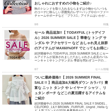
おしゃれにおすすめの小物をご紹介♪
秋のトレンドを取り入れるならまずは小物から! いつも
のコーデに秋らしい雰囲気のレザーバッグやローファー
チャームやポーチなど「プラス1」アイテムはいかがで
すか? フェミニンからモード、オフィスユースまで幅広
い小物をピック […]
8/8
特集
セール 商品追加!!【 TODAYFUL (トゥデイフ
ル）2026 SUMMER SALE 】華奢な トング サ
ンダル や アクセサリー など おしゃれ見え抜群
のアイテムが MAX60%OFF でとってもお得に♪
好評開催中の TODAYFUL 2026 SUMMER SALE にセー
ルアイテムが追加されました!! おしゃれさん必見のバル
ーンキャミやトングサンダル 季節を問わずコーデのア
クセントになってくれるアクセサリーなど いつ […]
8/7
セール情報
ついに最終価格!!【 2026 SUMMER FINAL
SALE !! 】商品追加&大幅再ダウン カラバリ 豊
富な ニット タンク や レイヤード シャツ 、リ
ュタン ポーチ などこの夏活躍するアイテムを
ご紹介
好評開催中の 2026 SUMMER FINAL SALE !! SNIDEL ,
CELFORD , LILY BROWN , FURFUR , Ungrid , Hella な
ど 人気ブランドの2026 春夏新作がな […]