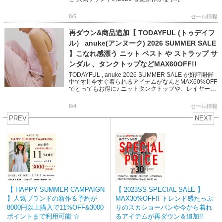
8/5
セール情報
再ダウン&商品追加【 TODAYFUL (トゥデイフ
ル） anuke(アンヌーク) 2026 SUMMER SALE
】こなれ感漂う ニット ベスト や ストラップ サ
ンダル 、タンクトップなどMAX60OFF!!
TODAYFUL , anuke 2026 SUMMER SALE が好評開催
中です!! 今すぐ着られるアイテムがなんとMAX60%OFF
でとってもお得に♪ ニットタンクトップや、レイヤード
できるベスト 華奢なストラップ […]
8/4
セール情報
PREV
NEXT
【 HAPPY SUMMER CAMPAIGN
【 2023SS SPECIAL SALE 】
】人気ブランドの新作＆予約が
MAX30%OFF!! トレンド感たっぷ
8000円以上購入で11%OFF&3000
りのスカショーパンや今から着れ
ポイントまで利用可能 ☆
るアイテムが再ダウン＆追加!!