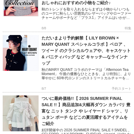
おしゃれにおすすめの小物をご紹介♪
秋のトレンドを取り入れるならまずは小物から! いつも
のコーデに秋らしい雰囲気のレザーバッグやローファー
チャームやポーチなど「プラス1」アイテムはいかがで
すか? フェミニンからモード、オフィスユースまで幅広
い小物をピック […]
8/8
特集
ただいまより予約解禁【 LILY BROWN ×
MARY QUANT スペシャルコラボ 】ベロア 、
ツイード のクラシカルウェアや、キャスケット
& バニティバッグ など キャッチ―なラインナ
ップ
秋のMARY QUANT コラボのテーマは「Afternoon Tea
Moment」 午後の優雅なひとときを、より特別に、より
華やかに 60年代ロンドンのストリートカルチャーを象
徴する MARY QUANTとのコラボレ […]
8/7
予約スタート
ついに最終価格!!【 2026 SUMMER FINAL
SALE !! 】商品追加&大幅再ダウン カラバリ 豊
富な ニット タンク や レイヤード シャツ 、リ
ュタン ポーチ などこの夏活躍するアイテムを
ご紹介
好評開催中の 2026 SUMMER FINAL SALE !! SNIDEL ,