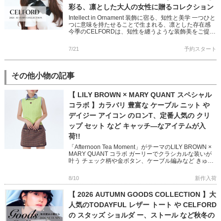
彩る、凛とした大人の女性に贈るコレクション
Intellect in Ornament 装飾に宿る、知性と美学 一つひと
つに意味を持たせることで生まれる、凛とした存在感
今季のCELFORDは、知性を纏うような装飾美をご提案
バリエーション豊かなワンピースやショー […]
7/21
予約スタート
その他小物の記事
【 LILY BROWN × MARY QUANT スペシャル
コラボ 】カラバリ 豊富な ケーブル ニット や
デイジー アイコン のロンT、定番人気の クリ
ップ セット など キャッチ―なアイテムが入
荷!!
「Afternoon Tea Moment」がテーマのLILY BROWN ×
MARY QUANT コラボ ガーリーでクラシカルな装いが
叶う チェック柄や金ボタン、ケーブル編みなど きゅん
とするディテールたっぷりな新作 […]
8/10
新作入荷
【 2026 AUTUMN GOODS COLLECTION 】大
人気のTODAYFUL レザー トート や CELFORD
の スタッズ ショルダ ー、ストール など秋冬の