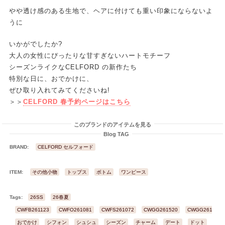
やや透け感のある生地で、ヘアに付けても重い印象にならないよ
うに
いかがでしたか?
大人の女性にぴったりな甘すぎないハートモチーフ
シーズンライクなCELFORD の新作たち
特別な日に、おでかけに、
ぜひ取り入れてみてくださいね!
＞＞
CELFORD 春予約ページはこちら
このブランドのアイテムを見る
Blog TAG
BRAND:
CELFORD セルフォード
ITEM:
その他小物
トップス
ボトム
ワンピース
Tags:
26SS
26春夏
CWFB261123
CWFO261081
CWFS261072
CWGG261520
CWGG261537
おでかけ
シフォン
シュシュ
シーズン
チャーム
デート
ドット