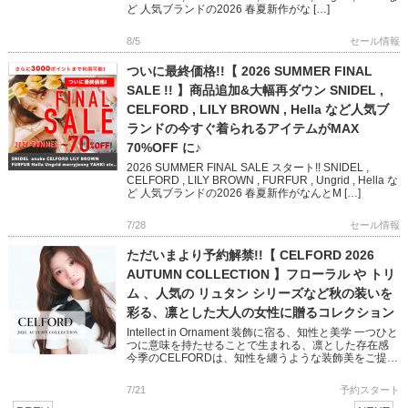
ど 人気ブランドの2026 春夏新作がな […]
8/5
セール情報
ついに最終価格!!【 2026 SUMMER FINAL
SALE !! 】商品追加&大幅再ダウン SNIDEL ,
CELFORD , LILY BROWN , Hella など人気ブ
ランドの今すぐ着られるアイテムがMAX
70%OFF に♪
2026 SUMMER FINAL SALE スタート!! SNIDEL ,
CELFORD , LILY BROWN , FURFUR , Ungrid , Hella な
ど 人気ブランドの2026 春夏新作がなんとM […]
7/28
セール情報
ただいまより予約解禁!!【 CELFORD 2026
AUTUMN COLLECTION 】フローラル や トリ
ム 、人気の リュタン シリーズなど秋の装いを
彩る、凛とした大人の女性に贈るコレクション
Intellect in Ornament 装飾に宿る、知性と美学 一つひと
つに意味を持たせることで生まれる、凛とした存在感
今季のCELFORDは、知性を纏うような装飾美をご提案
バリエーション豊かなワンピースやショー […]
7/21
予約スタート