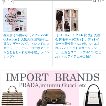
PREV
NEXT
春支度は小物から【 2026 Goods
【 TODAYFUL 2026 秋 先行受注
Collection 】人気のロゴ刺繍や上
会 開催中～2/2(月) 】、ディレク
質なレザーバッグ、トレンドのス
ター吉田怜香さんの着こなしに注
カーフ、チャーム、コラボアイテ
目♪ハンドニットやサテンワン
ムなどおしゃれな春小物がライン
ピ、上質なスエードブルゾンなど
ナップ♪
おすすめアイテムをご紹介