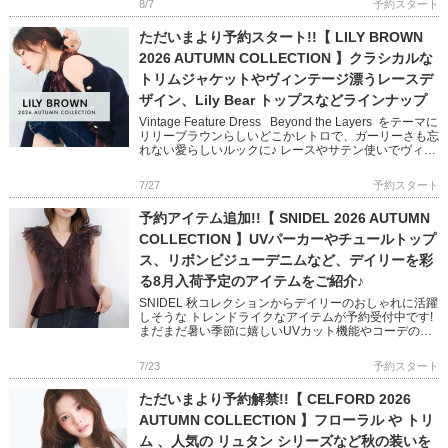
8/7
予約スタート
ただいまより予約スタート!!【 LILY BROWN
2026 AUTUMN COLLECTION 】クラシカルな
トリムジャケットやヴィンテージ漂うレースデ
ザイン、Lily Bear トップスなどラインナップ
Vintage Feature Dress Beyond the Layers をテーマに
リリーブラウンらしいどこかレトロで、ガーリーさも忘
れない愛らしいルックに♪ レースやサテン使いでヴィン
テージ感を醸し出し […]
7/27
予約スタート
予約アイテム追加!!【 SNIDEL 2026 AUTUMN
COLLECTION 】UVパーカーやチュールトップ
ス、リボンビジューデニムなど、デイリーを彩
る8月入荷予定のアイテムをご紹介♪
SNIDEL 秋コレクションからデイリーのおしゃれに活躍
しそうな トレンドライクなアイテムが予約受付中です!
まだまだ暑い季節に嬉しいUVカット機能やコーデの主
役になるチュール使いやリボンディテール 1点投入で映
えるスタ […]
7/23
予約スタート
ただいまより予約解禁!!【 CELFORD 2026
AUTUMN COLLECTION 】フローラル や トリ
ム 、人気の リュタン シリーズなど秋の装いを