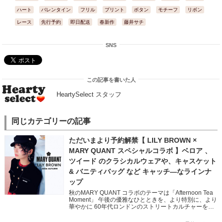
ハート
バレンタイン
フリル
プリント
ボタン
モチーフ
リボン
レース
先行予約
即日配送
春新作
藤井サチ
SNS
この記事を書いた人
HeartySelect スタッフ
同じカテゴリーの記事
ただいまより予約解禁【 LILY BROWN ×
MARY QUANT スペシャルコラボ 】ベロア 、
ツイード のクラシカルウェアや、キャスケット
& バニティバッグ など キャッチ―なラインナ
ップ
秋のMARY QUANT コラボのテーマは「Afternoon Tea
Moment」 午後の優雅なひとときを、より特別に、より
華やかに 60年代ロンドンのストリートカルチャーを象
徴する MARY QUANTとのコラボレ […]