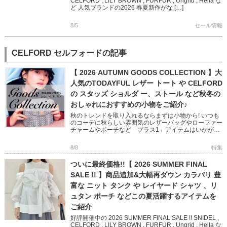
CELFORD , LILY BROWN , FURFUR , Ungrid , Hella な
ど 人気ブランドの2026 春夏新作がな […]
8/5
セール情報
CELFORD セルフォードの記事
【 2026 AUTUMN GOODS COLLECTION 】大
人気のTODAYFUL レザー トート や CELFORD
の スタッズ ショルダ ー、ストール など秋冬の
おしゃれにおすすめの小物をご紹介♪
秋のトレンドを取り入れるならまずは小物から! いつも
のコーデに秋らしい雰囲気のレザーバッグやローファー
チャームやポーチなど「プラス1」アイテムはいかがで
すか? フェミニンからモード、オフィスユースまで幅広
い小物をピック […]
8/8
特集
ついに最終価格!!【 2026 SUMMER FINAL
SALE !! 】商品追加&大幅再ダウン カラバリ 豊
富な ニット タンク や レイヤード シャツ 、リ
ュタン ポーチ などこの夏活躍するアイテムを
ご紹介
好評開催中の 2026 SUMMER FINAL SALE !! SNIDEL ,
CELFORD , LILY BROWN , FURFUR , Ungrid , Hella な